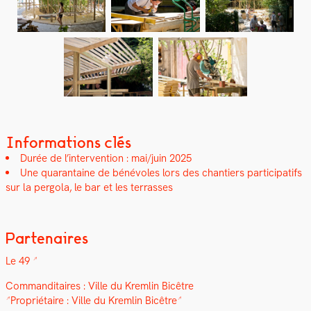
Informations clés
Durée de l’intervention : mai/juin 2025
Une quar­an­taine de bénév­oles lors des chantiers par­tic­i­pat­ifs
sur la per­go­la, le bar et les ter­rass­es
Partenaires
Le 49
Com­man­di­taires :
Ville du Krem­lin Bicêtre
Pro­prié­taire :
Ville du Krem­lin Bicêtre