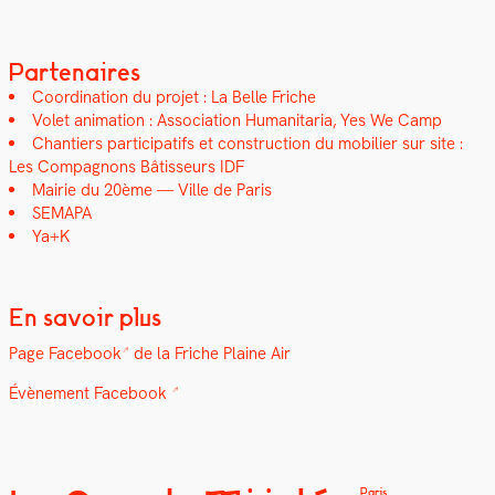
Partenaires
Coor­di­na­tion du pro­jet : La Belle Friche
Volet ani­ma­tion : Asso­ci­a­tion Human­i­taria, Yes We Camp
Chantiers par­tic­i­pat­ifs et con­struc­tion du mobili­er sur site :
Les Com­pagnons Bâtis­seurs IDF
Mairie du 20ème — Ville de Paris
SEMAPA
Ya+K
En savoir plus
Page
Face­book
de la Friche Plaine Air
Évène­ment Face­book
Paris