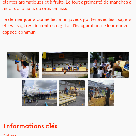
plantes aro­ma­tiques et à fruits. Le tout agré­men­té de manch­es à
air et de fan­ions col­orés en tis­su.
Le dernier jour a don­né lieu à un joyeux goûter avec les usagers
et les usagères du cen­tre en guise d’inauguration de leur nou­v­el
espace com­mun.
Informations clés