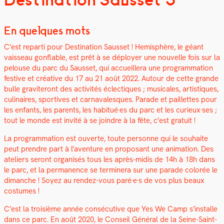
En quelques mots
C’est repar­ti pour Des­ti­na­tion Saus­set ! Hemis­phère, le géant
vais­seau gon­flable, est prêt à se déploy­er une nou­velle fois sur la
pelouse du parc du Saus­set, qui accueillera une pro­gram­ma­tion
fes­tive et créa­tive du 17 au 21 août 2022. Autour de cette grande
bulle graviteront des activ­ités éclec­tiques ; musi­cales, artis­tiques,
culi­naires, sportives et car­nava­lesques. Parade et pail­lettes pour
les enfants, les par­ents, les habitué·es du parc et les curieux·ses ;
tout le monde est invité à se join­dre à la fête, c’est gra­tu­it !
La pro­gram­ma­tion est ouverte, toute per­son­ne qui le souhaite
peut pren­dre part à l’aventure en pro­posant une ani­ma­tion.
Des
ate­liers seront organ­isés tous les après-midis de 14h à 18h dans
le parc, et la per­ma­nence se ter­min­era sur une parade col­orée le
dimanche ! Soyez au ren­dez-vous paré·e·s de vos plus beaux
cos­tumes !
C’est la troisième année con­séc­u­tive que Yes We Camp s’installe
dans ce parc. En août 2020, le Con­seil Général de la Seine-Saint-