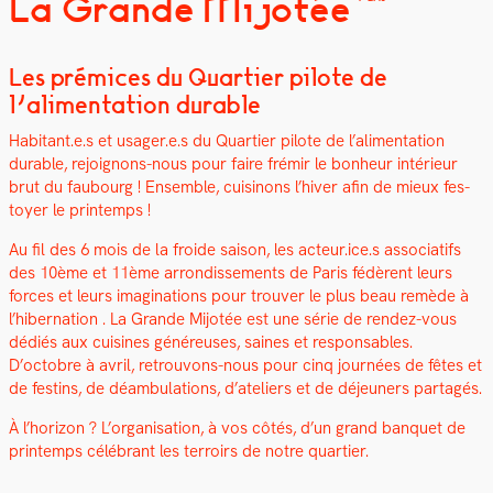
La Grande Mijotée
Les prémices du Quartier pilote de
l’alimentation durable
Habitant.e.s et usager.e.s du Quarti­er pilote de l’alimentation
durable, rejoignons-nous pour faire frémir le bon­heur intérieur
brut du faubourg ! Ensem­ble, cuisi­nons l’hiv­er afin de mieux fes­
toy­er le print­emps !
Au fil des 6 mois de la froide sai­son, les acteur.ice.s asso­ci­at­ifs
des 10ème et 11ème arrondisse­ments de Paris fédèrent leurs
forces et leurs imag­i­na­tions pour trou­ver le plus beau remède à
l’hibernation . La Grande Mijotée est une série de ren­dez-vous
dédiés aux cuisines généreuses, saines et respon­s­ables.
D’octobre à avril, retrou­vons-nous pour cinq journées de fêtes et
de fes­tins, de déam­bu­la­tions, d’ateliers et de déje­uners partagés.
À l’horizon ? L’organisation, à vos côtés, d’un grand ban­quet de
print­emps célébrant les ter­roirs de notre quarti­er.