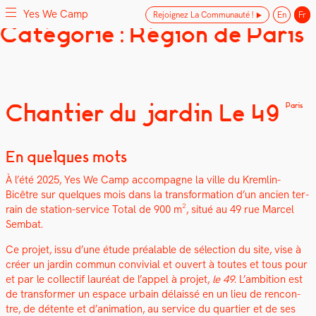
Yes We Camp
Rejoignez La Communauté !
En
Fr
Skip
Catégorie : Région de Paris
Yes We Camp
Utilisation inventive des espaces disponibles
to
content
Chantier du jardin Le 49
Paris
En quelques mots
À l’été 2025, Yes We Camp accom­pa­gne la ville du Krem­lin-
Bicêtre sur quelques mois dans la trans­for­ma­tion d’un ancien ter­
rain de sta­tion-ser­vice Total de 900 m², situé au 49 rue Mar­cel
Sem­bat.
Ce pro­jet, issu d’une étude préal­able de sélec­tion du site, vise à
créer un jardin com­mun con­vivial et ouvert à toutes et tous pour
et par le col­lec­tif lau­réat de l’appel à pro­jet,
le 49
. L’ambition est
de trans­former un espace urbain délais­sé en un lieu de ren­con­
tre, de détente et d’animation, au ser­vice du quarti­er et de ses