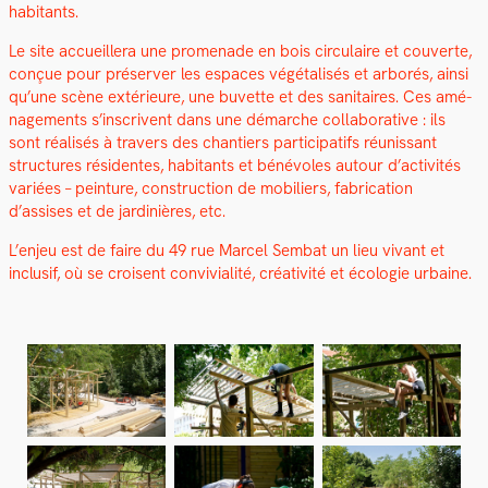
habi­tants.
Le site accueillera une prom­e­nade en bois cir­cu­laire et cou­verte,
conçue pour préserv­er les espaces végé­tal­isés et arborés, ain­si
qu’une scène extérieure, une buvette et des san­i­taires. Ces amé­
nage­ments s’inscrivent dans une démarche col­lab­o­ra­tive : ils
sont réal­isés à tra­vers des chantiers par­tic­i­pat­ifs réu­nis­sant
struc­tures rési­dentes, habi­tants et bénév­oles autour d’activités
var­iées – pein­ture, con­struc­tion de mobiliers, fab­ri­ca­tion
d’assises et de jar­dinières, etc.
L’enjeu est de faire du 49 rue Mar­cel Sem­bat un lieu vivant et
inclusif, où se croisent con­vivi­al­ité, créa­tiv­ité et écolo­gie urbaine.