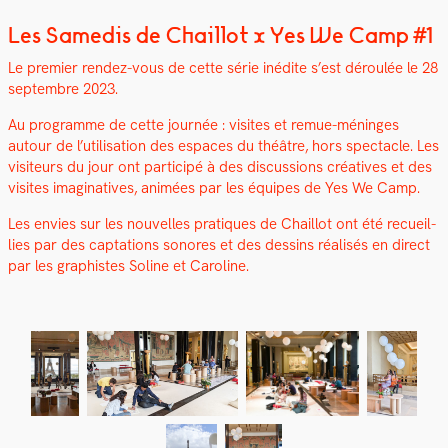
Les Samedis de Chaillot x Yes We Camp #1
Le pre­mier ren­dez-vous de cette série inédite s’est déroulée le 28
sep­tem­bre 2023.
Au pro­gramme de cette journée : vis­ites et remue-méninges
autour de l’u­til­i­sa­tion des espaces du théâtre, hors spec­ta­cle. Les
vis­i­teurs du jour ont par­ticipé à des dis­cus­sions créa­tives et des
vis­ites imag­i­na­tives, ani­mées par les équipes de Yes We Camp.
Les envies sur les nou­velles pra­tiques de Chail­lot ont été recueil­
lies par des cap­ta­tions sonores et des dessins réal­isés en direct
par les graphistes Soline et Car­o­line.