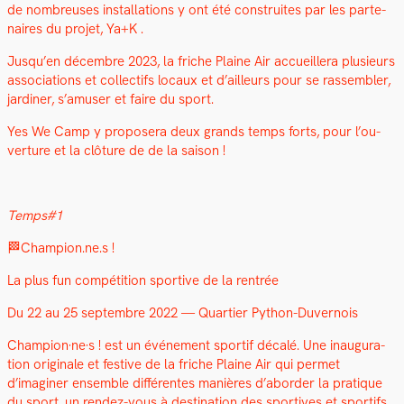
de nom­breuses instal­la­tions y ont été con­stru­ites par les parte­
naires du pro­jet, Ya+K .
Jusqu’en décem­bre 2023, la friche Plaine Air accueillera plusieurs
asso­ci­a­tions et col­lec­tifs locaux et d’ailleurs pour se rassem­bler,
jar­diner, s’amuser et faire du sport.
Yes We Camp y pro­posera deux grands temps forts, pour l’ou­
ver­ture et la clô­ture de de la sai­son !
Temps#1
🏁Champion.ne.s !
La plus fun com­péti­tion sportive de la ren­trée
Du 22 au 25 sep­tem­bre 2022 — Quarti­er Python-Duver­nois
Champion·ne·s ! est un événe­ment sportif décalé. Une inau­gu­ra­
tion orig­i­nale et fes­tive de la friche Plaine Air qui per­met
d’imaginer ensem­ble dif­férentes manières d’aborder la pra­tique
du sport, un ren­dez-vous à des­ti­na­tion des sportives et sportifs