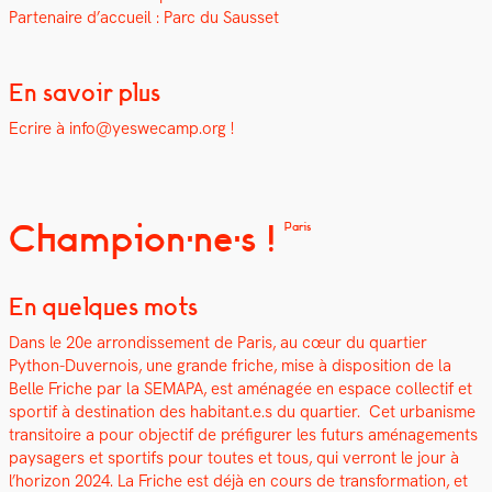
Parte­naire d’accueil : Parc du Saus­set
En savoir plus
Ecrire à info@yeswecamp.org !
Champion·ne·s !
Paris
En quelques mots
Dans le 20e arrondisse­ment de Paris, au cœur du quarti­er
Python-Duver­nois, une grande friche, mise à dis­po­si­tion de la
Belle Friche par la SEMAPA, est amé­nagée en espace col­lec­tif et
sportif à des­ti­na­tion des habitant.e.s du quarti­er. Cet urban­isme
tran­si­toire a pour objec­tif de pré­fig­ur­er les futurs amé­nage­ments
paysagers et sportifs pour toutes et tous, qui ver­ront le jour à
l’hori­zon 2024. La Friche est déjà en cours de trans­for­ma­tion, et