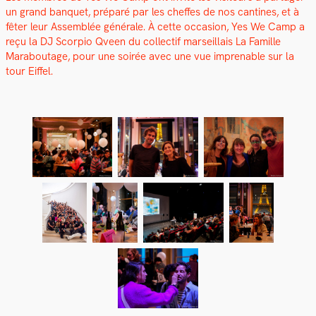
un grand ban­quet, pré­paré par les cheffes de nos can­tines, et à
fêter leur Assem­blée générale. À cette occa­sion, Yes We Camp a
reçu la DJ Scor­pio Qveen du col­lec­tif mar­seil­lais La Famille
Maraboutage, pour une soirée avec une vue impren­able sur la
tour Eif­fel.