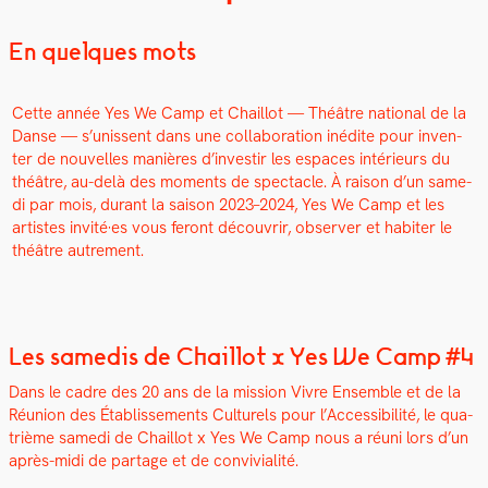
En quelques mots
Cette année Yes We Camp et Chail­lot — Théâtre nation­al de la
Danse — s’unissent dans une col­lab­o­ra­tion inédite pour inven­
ter de nou­velles manières d’investir les espaces intérieurs du
théâtre, au-delà des moments de spec­ta­cle. À rai­son d’un same­
di par mois, durant la sai­son 2023–2024, Yes We Camp et les
artistes invité·es vous fer­ont décou­vrir, observ­er et habiter le
théâtre autrement.
Les samedis de Chaillot x Yes We Camp #4
Dans le cadre des 20 ans de la mis­sion Vivre Ensem­ble et de la
Réu­nion des Étab­lisse­ments Cul­turels pour l’Accessibilité, le qua­
trième same­di de Chail­lot x Yes We Camp nous a réu­ni lors d’un
après-midi de partage et de con­vivi­al­ité.