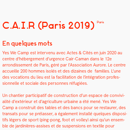
C.A.I.R (Paris 2019)
Paris
En quelques mots
Yes We Camp est inter­venu avec Actes & Cités en juin 2020 au
cen­tre d’héberge­ment d’urgence Cair-Caman dans le 12e
arrondisse­ment de Paris, géré par l’As­so­ci­a­tion Aurore. Le cen­tre
accueille 200 hommes isolés et des dizaines de familles. L’une
des voca­tions du lieu est la facil­i­ta­tion de l’intégration pro­fes­
sion­nelle et sociale des per­son­nes réfugiées.
Un chantier par­tic­i­patif de con­struc­tion d’un espace de con­vivi­
al­ité d’extérieur et d’agriculture urbaine a été mené. Yes We
Camp a con­stru­it des tables et des bancs pour se restau­r­er, des
transats pour se prélass­er, a égale­ment instal­lé quelques dis­posi­
tifs légers de sport (ping-pong, foot et vol­ley) ain­si qu’un ensem­
ble de jar­dinières-assis­es et de sus­pen­sions en tex­tile pour