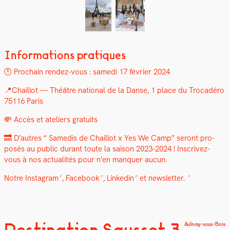
Informations pratiques
🕛 Prochain ren­dez-vous : same­di 17 févri­er 2024
📍Chail­lot — Théâtre nation­al de la Danse, 1 place du Tro­cadéro
75116 Paris
💸 Accès et ate­liers gra­tu­its
🔜 D’autres “ Samedis de Chail­lot x Yes We Camp” seront pro­
posés au pub­lic durant toute la sai­son 2023–2024 !
Inscrivez-
vous à nos actu­al­ités pour n’en man­quer aucun.
Notre
Insta­gram
,
Face­book
,
Linkedin
et
newslet­ter.
Destination Sausset 3
Aulnay-sous-Bois