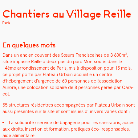
Chantiers au Village Reille
Paris
En quelques mots
Dans un ancien cou­vent des Sœurs Fran­cis­caines de 3 600m²,
situé impasse Reille à deux pas du parc Montsouris dans le
14ème arrondisse­ment de Paris, mis à dis­po­si­tion pour 15 mois,
ce pro­jet porté par Plateau Urbain accueille un cen­tre
d’hébergement d’urgence de 60 per­son­nes de l’association
Aurore, une colo­ca­tion sol­idaire de 8 per­son­nes gérée par Cara­
col.
55 struc­tures rési­den­tres accom­pa­g­nées par Plateau Urbain sont
aus­si présentes sur le site et sont issues d’u­nivers var­iés dont :
La sol­i­dar­ité : ser­vice de bagagerie pour les sans-abris, accès
aux droits, inser­tion et for­ma­tion, pra­tiques éco- respon­s­ables,
aide ali­men­taire…