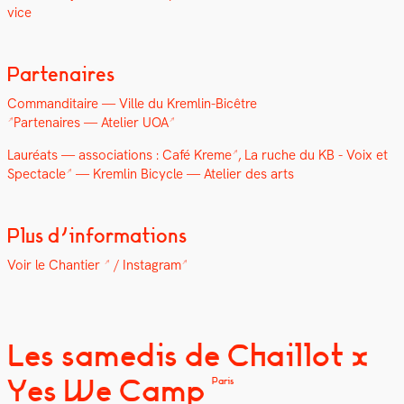
vice
Partenaires
Com­man­di­taire — V
ille du Krem­lin-Bicêtre
Parte­naires —
Ate­lier UOA
Lau­réats — asso­ci­a­tions :
Café Kreme
, La ruche du KB -
Voix et
Spec­ta­cle
— Krem­lin Bicy­cle — Ate­lier des arts
Plus d’informations
Voir le Chantier
/
Insta­gram
Les samedis de Chaillot x
Yes We Camp
Paris