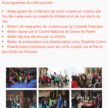
Au pro­gramme de cette journée :
Ate­lier géant de con­fec­tion de cerfs-volants en con­tinu par
Yes We camp avec la com­plic­ité d’Asiemut et de Les Vents du
Tao
Ate­liers de maque­ttes de cos­tume par la Comédie Française
Ate­lier danse par le Cen­tre Nation­al de Danse de Pan­tin
Ate­lier hip hop élec­tro par La Vil­lette
Ate­lier de pré­pa­ra­tion à la déam­bu­la­tion avec Del­phine Caron
Déam­bu­la­tion extérieure avec les cerfs-volants sur le Parvis
des Droits de l’homme