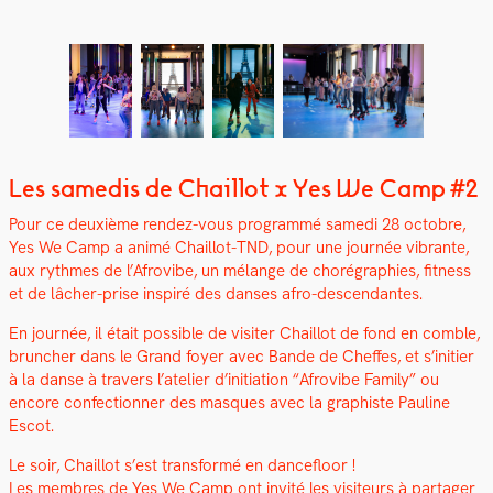
Les samedis de Chaillot x Yes We Camp #2
Pour ce deux­ième ren­dez-vous pro­gram­mé same­di 28 octo­bre,
Yes We Camp a ani­mé Chail­lot-TND, pour une journée vibrante,
aux rythmes de l’Afrovibe, un mélange de ​​choré­gra­phies, fit­ness
et de lâch­er-prise inspiré des dans­es afro-descen­dantes.
En journée, il était pos­si­ble de vis­iter Chail­lot de fond en comble,
brunch­er dans le Grand foy­er avec Bande de Cheffes, et s’ini­ti­er
à la danse à tra­vers l’ate­lier d’ini­ti­a­tion “Afrovibe Fam­i­ly” ou
encore con­fec­tion­ner des masques avec la graphiste Pauline
Escot.
Le soir, Chail­lot s’est trans­for­mé en dance­floor !
Les mem­bres de Yes We Camp ont invité les vis­i­teurs à partager