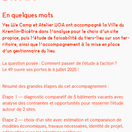
En quelques mots
Yes We Camp et Ate­lier UOA ont accom­pa­g­né la Ville du
Krem­lin-Bicêtre dans l’analyse pour le choix d’un site
prop­ice, puis l’étude de fais­abil­ité du tiers-lieu sur son ter­
ri­toire, ain­si que l’accompagnement à la mise en place
d’un ges­tion­naire du lieu.
La ques­tion posée : Com­ment pass­er de l’étude à l’action ?
Le 49 ouvre ses portes le 6 juil­let 2025 !
Résumé des grandes étapes de cet accom­pa­g­ne­ment :
Étape 1 — diag­nos­tic com­para­tif de 5 bâti­ments vacants avec
analyse des con­traintes et oppor­tu­nités pour resser­rer l’étude
autour de 2 sites.
Étape 2 — choix d’un site avec esti­ma­tion et com­para­i­son de
mod­èles économiques, travaux néces­saires, iden­tité de pro­jet,