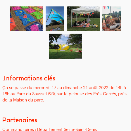
Informations clés
Ça se passe du mer­cre­di 17 au dimanche 21 août 2022 d
e 14h à
18h
au Parc du Saus­set (93), sur la pelouse des Prés-Car­rés, près
de la Mai­son du parc.
Partenaires
Com­man­di­taires : Départe­ment Seine-Saint-Denis