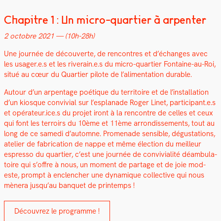
Chapitre 1 : Un micro-quartier à arpenter
2 octo­bre 2021 — (10h-28h)
Une journée de décou­verte, de ren­con­tres et d’échanges avec
les usager.e.s et les riverain.e.s du micro-quarti­er Fontaine-au-Roi,
situé au cœur du Quarti­er pilote de l’alimentation durable.
Autour d’un arpen­t­age poé­tique du ter­ri­toire et de l’installation
d’un kiosque con­vivial sur l’esplanade Roger Linet, participant.e.s
et opérateur.ice.s du pro­jet iront à la ren­con­tre de celles et ceux
qui font les ter­roirs du 10ème et 11ème arrondisse­ments, tout au
long de ce same­di d’automne. Prom­e­nade sen­si­ble, dégus­ta­tions,
ate­lier de fab­ri­ca­tion de nappe et même élec­tion du meilleur
espres­so du quarti­er, c’est une journée de con­vivi­al­ité déam­bu­la­
toire qui s’offre à nous, un moment de partage et de joie mod­
este, prompt à enclencher une dynamique col­lec­tive qui nous
mèn­era jusqu’au ban­quet de print­emps !
Décou­vrez le pro­gramme !