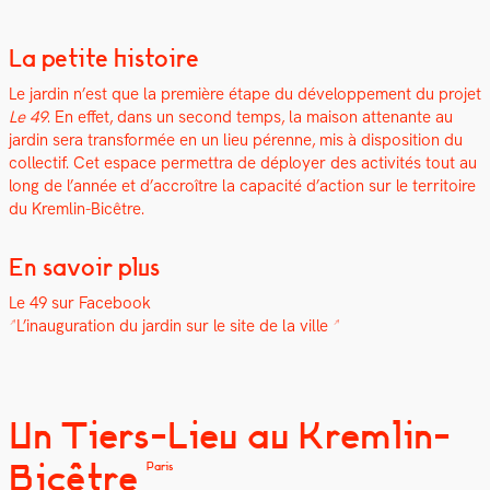
La petite histoire
Le jardin n’est que la pre­mière étape du développe­ment du pro­jet
Le 49
. En effet, dans un sec­ond temps, la mai­son attenante au
jardin sera trans­for­mée en un lieu pérenne, mis à dis­po­si­tion du
col­lec­tif. Cet espace per­me­t­tra de déploy­er des activ­ités tout au
long de l’année et d’accroître la capac­ité d’action sur le ter­ri­toire
du Krem­lin-Bicêtre.
En savoir plus
Le 49 sur Face­book
L’inauguration du jardin sur le site de la ville
Un Tiers-Lieu au Kremlin-
Bicêtre
Paris