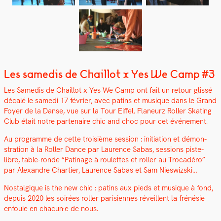
Les samedis de Chaillot x Yes We Camp #3
Les Samedis de Chail­lot x Yes We Camp ont fait un retour glis­sé
décalé le same­di 17 févri­er, avec patins et musique dans le Grand
Foy­er de la Danse, vue sur la Tour Eif­fel. Fla­neurz Roller Skat­ing
Club était notre parte­naire chic and choc pour cet événe­ment.
Au pro­gramme de cette troisième ses­sion : ini­ti­a­tion et démon­
stra­tion à la Roller Dance par Lau­rence Sabas, ses­sions piste-
libre, table-ronde “Pati­nage à roulettes et roller au Tro­cadéro”
par Alexan­dre Charti­er, Lau­rence Sabas et Sam Nieswiz­s­ki…
Nos­tal­gique is the new chic : patins aux pieds et musique à fond,
depuis 2020 les soirées roller parisi­ennes réveil­lent la frénésie
enfouie en chacun·e de nous.