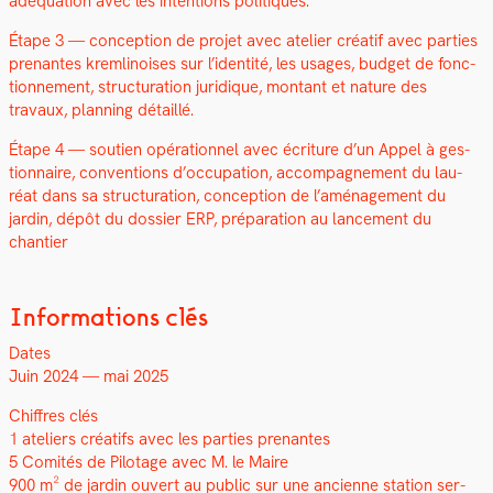
adéqua­tion avec les inten­tions poli­tiques.
Étape 3 — con­cep­tion de pro­jet avec ate­lier créatif avec par­ties
prenantes krem­li­nois­es sur l’identité, les usages, bud­get de fonc­
tion­nement, struc­tura­tion juridique, mon­tant et nature des
travaux, plan­ning détail­lé.
Étape 4 — sou­tien opéra­tionnel avec écri­t­ure d’un Appel à ges­
tion­naire, con­ven­tions d’occupation, accom­pa­g­ne­ment du lau­
réat dans sa struc­tura­tion, con­cep­tion de l’aménagement du
jardin, dépôt du dossier ERP, pré­pa­ra­tion au lance­ment du
chantier
Informations clés
Dates
Juin 2024 — mai 2025
Chiffres clés
1 ate­liers créat­ifs avec les par­ties prenantes
5 Comités de Pilotage avec M. le Maire
900 m² de jardin ouvert au pub­lic sur une anci­enne sta­tion ser­