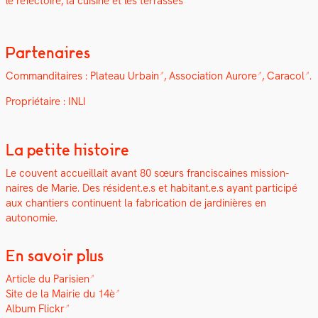
le
réfec­toire, la cui­sine et les ter­rass­es
Partenaires
Com­man­di­taires :
Plateau Urbain
,
Asso­ci­a­tion Aurore
,
Cara­col
.
Pro­prié­taire : INLI
La petite histoire
Le cou­vent accueil­lait avant 80 sœurs fran­cis­caines mis­sion­
naires de Marie.
Des résident.e.s et habitant.e.s ayant par­ticipé
aux chantiers con­tin­u­ent la fab­ri­ca­tion de jar­dinières en
autonomie.
En savoir plus
Arti­cle du Parisien
Site de la Mairie du 14è
Album Flickr