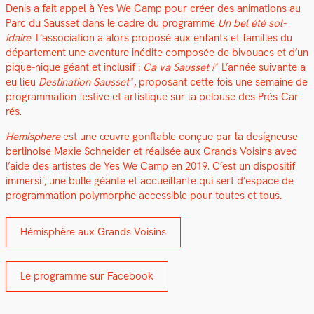
Denis a fait appel à Yes We Camp pour créer des ani­ma­tions au
Parc du Saus­set dans le cadre du pro­gramme
Un bel été sol­
idaire
. L’association a alors pro­posé aux enfants et familles du
départe­ment une aven­ture inédite com­posée de bivouacs et d’un
pique-nique géant et inclusif :
Ca va Saus­set !
L’année suiv­ante a
eu lieu
Des­ti­na­tion Saus­set
, pro­posant cette fois une semaine de
pro­gram­ma­tion fes­tive et artis­tique sur la pelouse des Prés-Car­
rés.
Hemi­sphere
est une œuvre gon­flable conçue par la designeuse
berli­noise Max­ie Schnei­der et réal­isée aux Grands Voisins avec
l’aide des artistes de Yes We Camp en 2019. C’est un dis­posi­tif
immer­sif, une bulle géante et accueil­lante qui sert d’espace de
pro­gram­ma­tion poly­mor­phe acces­si­ble pour toutes et tous.
Hémis­phère aux Grands Voisins
Le pro­gramme sur Face­book