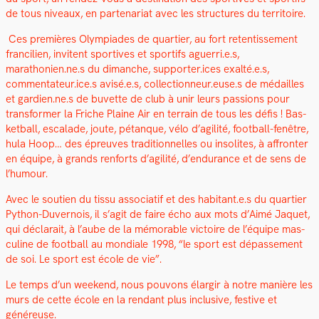
de tous niveaux, en parte­nar­i­at avec les struc­tures du ter­ri­toire.
Ces pre­mières Olympiades de quarti­er, au fort reten­tisse­ment
fran­cilien, invi­tent sportives et sportifs aguerri.e.s,
marathonien.ne.s du dimanche, supporter.ices exalté.e.s,
commentateur.ice.s avisé.e.s, collectionneur.euse.s de médailles
et gardien.ne.s de buvette de club à unir leurs pas­sions pour
trans­former la Friche Plaine Air en ter­rain de tous les défis ! Bas­
ket­ball, escalade, joute, pétanque, vélo d’agilité, foot­ball-fenêtre,
hula Hoop… des épreuves tra­di­tion­nelles ou inso­lites, à affron­ter
en équipe, à grands ren­forts d’agilité, d’endurance et de sens de
l’humour.
Avec le sou­tien du tis­su asso­ci­atif et des habitant.e.s du quarti­er
Python-Duver­nois, il s’agit de faire écho aux mots d’Aimé Jaquet,
qui déclarait, à l’aube de la mémorable vic­toire de l’équipe mas­
cu­line de foot­ball au mon­di­ale 1998, “le sport est dépasse­ment
de soi. Le sport est école de vie”.
Le temps d’un week­end, nous pou­vons élargir à notre manière les
murs de cette école en la ren­dant plus inclu­sive, fes­tive et
généreuse.