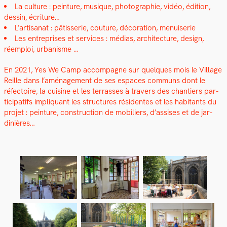
La cul­ture : pein­ture, musique, pho­togra­phie, vidéo, édi­tion,
dessin, écri­t­ure…
L’artisanat : pâtis­serie, cou­ture, déco­ra­tion, menuis­erie
Les entre­pris­es et ser­vices : médias, archi­tec­ture, design,
réem­ploi, urban­isme …
En 2021, Yes We Camp accom­pa­gne sur quelques mois le Vil­lage
Reille dans l’amé­nage­ment de ses espaces com­muns dont le
réfec­toire, la cui­sine et les ter­rass­es à tra­vers des chantiers par­
tic­i­pat­ifs impli­quant les struc­tures rési­dentes et les habi­tants du
pro­jet : pein­ture, con­struc­tion de mobiliers, d’assises et de jar­
dinières…