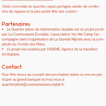
Vis­ite con­viviale du quarti­er, repas partagés, ate­lier de con­fec­
tion de nappes et la plus petite fête des voisins !
Partenaires
Le Quarti­er pilote de l’alimentation durable est un pro­jet porté
par
La Com­mu­nauté Écotable.
L’as­so­ci­a­tion
Yes We Camp
l’ac­
com­pa­gne dans l’or­gan­i­sa­tion de La Grande Mijotée avec la com­
plic­ité du
Comité des Fêtes
.
Le pro­jet est soutenu par l’
ADEME, Agence de la tran­si­tion
écologique
.
Contact
Pour être tenu.e au courant des prochaines dates ou encore par­
ticiper au grand ban­quet écrivez-nous à
quartierpilote@communauteecotable.fr.