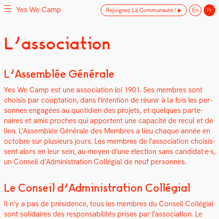
Yes We Camp
Rejoignez La Communauté !
En
Fr
Skip
L’association
Yes We Camp
Utilisation inventive des espaces disponibles
to
content
L’Assemblée Générale
Yes We Camp est une asso­ci­a­tion loi 1901. Ses mem­bres sont
choi­sis par coop­ta­tion, dans l’intention de réu­nir à la fois les per­
son­nes engagées au quo­ti­di­en des pro­jets, et quelques parte­
naires et amis proches qui appor­tent une capac­ité de recul et de
lien. L’Assemblée Générale des Mem­bres a lieu chaque année en
octo­bre sur plusieurs jours. Les mem­bres de l’as­so­ci­a­tion choi­sis­
sent alors en leur sein, au moyen d’une élec­tion sans candidat·e·s,
un Con­seil d’Administration Col­lé­gial de neuf per­son­nes.
Le Conseil d’Administration Collégial
Il n’y a pas de prési­dence, tous les mem­bres du Con­seil Col­lé­gial
sont sol­idaires des respon­s­abil­ités pris­es par l’association. Le