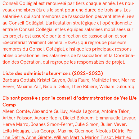
Con­seil Col­lé­gial est renou­velé par tiers chaque année. Les nou­
veaux mem­bres élu·e·s le sont pour une durée de trois ans. Les
salarié·e·s qui sont mem­bres de l’association peu­vent être élu·e·s
au Con­seil Col­lé­gial. L’articulation stratégique et opéra­tionnelle
entre le Con­seil Col­lé­gial et les équipes salariées mobil­isées sur
les pro­jets est assurée par la direc­tion de l’as­so­ci­a­tion et son
«Secré­tari­at Vrai­ment Général » (SVG), qui regroupe plusieurs
mem­bres du Con­seil Col­lé­gial, ain­si que les prin­ci­paux respon­s­
ables opérationnel·le·s salarié·e·s de l’association et la Coor­di­na­
tion des Opéra­tion, qui regroupe les respon­s­ables de pro­jet.
Liste des administrateur·rice·s (2022–2023)
Bar­bara Cot­tais, Kris­tel Guy­on, Julia Fau­re, Mathilde Imer, Marine
Vev­er, Maxime Zaït, Nico­la Delon, Théo Ribière, William Dufour­cq.
Ils sont pass
é·e·s pa
r le con­seil d’ad­min­is­tra­tion de Yes We
Camp
Aileen Comte,
Alexan­dre Guil­luy,
Alex­ia Lagorce, Antoine Talon,
Arthur Pois­son, Aurore Rapin, Dick­el Bok­oum,
Emmanuelle Lavaur,
Hervé Mar­ro,
Joanes Simon-Per­ret,
Julie Simon,
Julien Vev­er,
Leila Mougas,
Lisa George, Maxime Guen­noc, Nico­las Détrie, Per­
rine Détrie, Anne Girette, William Mar­tin, Mar­i­on Tis­sot, Math­ieu