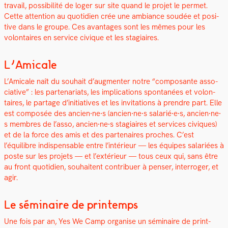
tra­vail, pos­si­bil­ité de loger sur site quand le pro­jet le per­met.
Cette atten­tion au quo­ti­di­en crée une ambiance soudée et pos­i­
tive dans le groupe. Ces avan­tages sont les mêmes pour les
volon­taires en ser­vice civique et les sta­giaires.
L’Amicale
L’Amicale naît du souhait d’augmenter notre “com­posante asso­
cia­tive” : les parte­nar­i­ats, les impli­ca­tions spon­tanées et volon­
taires, le partage d’initiatives et les invi­ta­tions à pren­dre part.
Elle
est com­posée des ancien⸱ne⸱s (ancien⸱ne⸱s salarié⸱e⸱s, ancien⸱ne⸱
s mem­bres de l’asso, ancien⸱ne⸱s sta­giaires et ser­vices civiques)
et de la force des amis et des parte­naires proches. C’est
l’équilibre indis­pens­able entre l’intérieur — les équipes salariées à
poste sur les pro­jets — et l’extérieur — tous ceux qui, sans être
au front quo­ti­di­en, souhait­ent con­tribuer à penser, inter­roger, et
agir.
Le séminaire de printemps
Une fois par an, Yes We Camp organ­ise un sémi­naire de print­