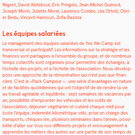
Régent, David Abite­boul, Eric Pringels, Jean-Michel Guén­od,
Joseph Morin, Juli­ette Morel, Lau­rence Combe, Léa Ortel­li, Olivi­
er Bedu, Vin­cent Han­noun,
Zofia Basista
.
Les équipes salariées
Le man­age­ment des équipes salariées de Yes We Camp est
trans­ver­sal et par­tic­i­patif. Les infor­ma­tions sur la stratégie et les
finances sont partagées à l’ensemble du groupe, et de nom­breux
temps col­lec­tifs sont organ­isés pour per­me­t­tre des échanges, à
l’échelle des pro­jets, et à l’échelle de l’association. Nous dévelop­
pons une approche de la rémunéra­tion qui n’est pas que finan­
cière. C’est le «Pack Campeur » : une série d’avantages en nature
et de facil­ités quo­ti­di­ennes qui ont l’objectif de de ren­dre la vie
au tra­vail agréable et équili­brée : sept semaines de vacances par
an, pos­si­bil­ité d’emprunter les véhicules et les out­ils de
l’association, déje­uner végé­tarien et cuis­iné chaque midi pour
toute l’équipe, indem­nité kilo­métrique vélo, prise en charge des
trans­ports, chèques lire, plusieurs sémi­naires dans l’année, pos­si­
bil­ité d’aller sur tous nos dif­férents pro­jets et encour­age­ment à
appren­dre les métiers des autres sur une par­tie de son temps de