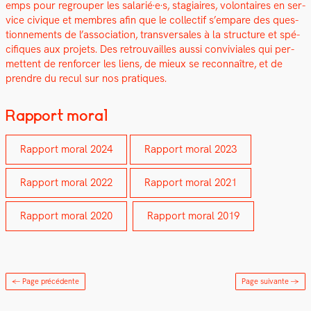
emps pour regrouper les salarié·e·s, sta­giaires, volon­taires en ser­
vice civique et mem­bres afin que le col­lec­tif s’empare des ques­
tion­nements de l’as­so­ci­a­tion, trans­ver­sales à la struc­ture et spé­
ci­fiques aux pro­jets. Des retrou­vailles aus­si con­viviales qui per­
me­t­tent de ren­forcer les liens, de mieux se recon­naître, et de
pren­dre du recul sur nos pra­tiques.
Rapport moral
Rap­port moral 2024
Rap­port moral 2023
Rap­port moral 2022
Rap­port moral 2021
Rap­port moral 2020
Rap­port moral 2019
← Page précédente
Page suivante
→