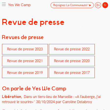
Yes We Camp
Rejoignez La Communauté !
En
Fr
Skip
Revue de presse
Yes We Camp
Utilisation inventive des espaces disponibles
to
content
Revues de presse
Revue de presse 2023
Revue de presse 2022
Revue de presse 2021
Revue de presse 2020
Revue de presse 2019
Revue de presse 2017
On parle de Yes We Camp
Libéra­tion
,
Dans un tiers-lieu de Mar­seille : «A l’auberge, j’ai
retrou­vé le sourire»
30/10/2024 par Car­o­line Delabroy