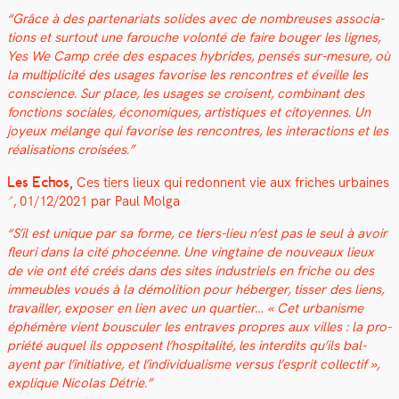
“
Grâce à des parte­nar­i­ats solides avec de nom­breuses asso­ci­a­
tions et surtout une farouche volon­té de faire bouger les lignes,
Yes We Camp crée des espaces hybrides, pen­sés sur-mesure, où
la mul­ti­plic­ité des usages favorise les ren­con­tres et éveille les
con­science. Sur place, les usages se croisent, com­bi­nant des
fonc­tions sociales, économiques, artis­tiques et citoyennes. Un
joyeux mélange qui favorise les ren­con­tres, les inter­ac­tions et les
réal­i­sa­tions croisées.
”
Les Echos,
Ces tiers lieux qui redonnent vie aux frich­es urbaines
, 01
/12/2021 par Paul Mol­ga
“
S’il est unique par sa forme, ce tiers-lieu n’est pas le seul à avoir
fleuri dans la cité phocéenne. Une ving­taine de nou­veaux lieux
de vie ont été créés dans des sites indus­triels en friche ou des
immeubles voués à la démo­li­tion pour héberg­er, tiss­er des liens,
tra­vailler, expos­er en lien avec un quarti­er… « Cet urban­isme
éphémère vient bous­culer les entrav­es pro­pres aux villes : la pro­
priété auquel ils opposent l’hos­pi­tal­ité, les inter­dits qu’ils bal­
ayent par l’ini­tia­tive, et l’in­di­vid­u­al­isme ver­sus l’e­sprit col­lec­tif »,
explique Nico­las Détrie.
”