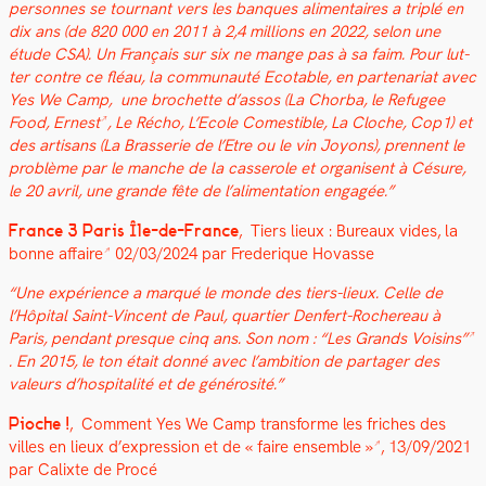
per­son­nes se tour­nant vers les ban­ques ali­men­taires a triplé en
dix ans (de 820 000 en 2011 à 2,4 mil­lions en 2022, selon une
étude CSA). Un Français sur six ne mange pas à sa faim. Pour lut­
ter con­tre ce fléau, la com­mu­nauté Ecotable, en parte­nar­i­at avec
Yes We Camp, une bro­chette d’assos (La Chor­ba, le Refugee
Food,
Ernest
, Le Récho, L’Ecole Comestible, La Cloche, Cop1) et
des arti­sans (La Brasserie de l’E­tre ou le vin Joyons), pren­nent le
prob­lème par le manche de la casse­role et organ­isent à Césure,
le 20 avril, une grande fête de l’al­i­men­ta­tion engagée.
”
France 3 Paris Île-de-France
,
Tiers lieux : Bureaux vides, la
bonne affaire
02/03/2024 par Fred­erique Hov­asse
“Une expéri­ence a mar­qué le monde des tiers-lieux. Celle de
l’Hôpi­tal Saint-Vin­cent de Paul, quarti­er Den­fert-Rochere­au à
Paris, pen­dant presque cinq ans. Son nom :
“Les Grands Voisins”
. En 2015, le ton était don­né avec l’am­bi­tion de partager des
valeurs d’hos­pi­tal­ité et de générosité.
”
Pioche !
,
Com­ment Yes We Camp trans­forme les frich­es des
villes en lieux d’expression et de « faire ensem­ble »
, 13/09/2021
par Cal­ixte de Procé