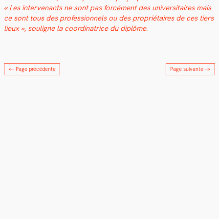
« Les inter­venants ne sont pas for­cé­ment des uni­ver­si­taires mais
ce sont tous des pro­fes­sion­nels ou des pro­prié­taires de ces tiers
lieux », souligne la coor­di­na­trice du diplôme.
← Page précédente
Page suivante
→