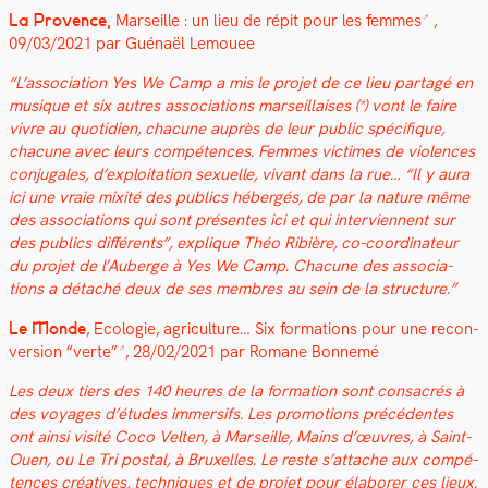
La Provence,
Mar­seille : un lieu de répit pour les femmes
,
09/03/2021 par Gué­naël Lemouee
“
L’as­so­ci­a­tion Yes We Camp a mis le pro­jet de ce lieu partagé en
musique et six autres asso­ci­a­tions mar­seil­lais­es (*) vont le faire
vivre au quo­ti­di­en, cha­cune auprès de leur pub­lic spé­ci­fique,
cha­cune avec leurs com­pé­tences.
Femmes vic­times de vio­lences
con­ju­gales, d’ex­ploita­tion sex­uelle, vivant dans la rue… “Il y aura
ici une vraie mix­ité des publics hébergés, de par la nature même
des asso­ci­a­tions qui sont présentes ici et qui inter­vi­en­nent sur
des publics dif­férents”, explique Théo Ribière, co-coor­di­na­teur
du pro­jet de l’Auberge à Yes We Camp. Cha­cune des asso­ci­a­
tions a détaché deux de ses mem­bres au sein de la struc­ture.
”
Le Monde
,
Ecolo­gie, agri­cul­ture… Six for­ma­tions pour une recon­
ver­sion “verte”
, 28/02/2021 par Romane Bon­nemé
Les deux tiers des 140 heures de la for­ma­tion sont con­sacrés à
des voy­ages d’études immer­sifs. Les pro­mo­tions précé­dentes
ont ain­si vis­ité Coco Vel­ten, à Mar­seille, Mains d’œuvres, à Saint-
Ouen, ou Le Tri postal, à Brux­elles. Le reste s’attache aux com­pé­
tences créa­tives, tech­niques et de pro­jet pour éla­bor­er ces lieux.