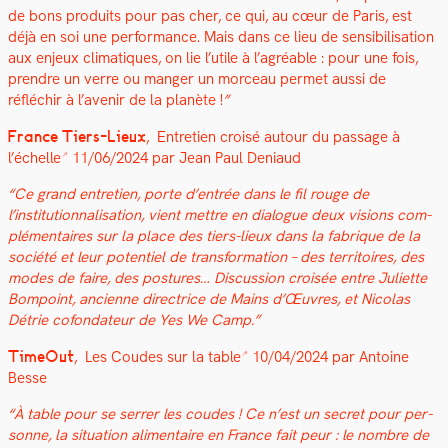
de bons pro­duits pour pas cher, ce qui, au cœur de Paris, est
déjà en soi une per­for­mance. Mais dans ce lieu de sen­si­bil­i­sa­tion
aux enjeux cli­ma­tiques, on lie l’utile à l’agréable : pour une fois,
pren­dre un verre ou manger un morceau per­met aus­si de
réfléchir à l’avenir de la planète !
”
France Tiers-Lieux
,
Entre­tien croisé autour du pas­sage à
l’échelle
1
1/06/2024 par Jean Paul Deni­aud
“Ce grand entre­tien, porte d’entrée dans le fil rouge de
l’institutionnalisation, vient met­tre en dia­logue deux visions com­
plé­men­taires sur la place des tiers-lieux dans la fab­rique de la
société et leur poten­tiel de trans­for­ma­tion – des ter­ri­toires, des
modes de faire, des pos­tures… Dis­cus­sion croisée entre Juli­ette
Bom­point, anci­enne direc­trice de Mains d’Œuvres, et Nico­las
Détrie cofon­da­teur de Yes We Camp.
”
Time­Out
,
Les Coudes sur la table
10/04/2024 par Antoine
Besse
“À table pour se ser­rer les coudes ! Ce n’est un secret pour per­
son­ne, la sit­u­a­tion ali­men­taire en France fait peur : le nom­bre de