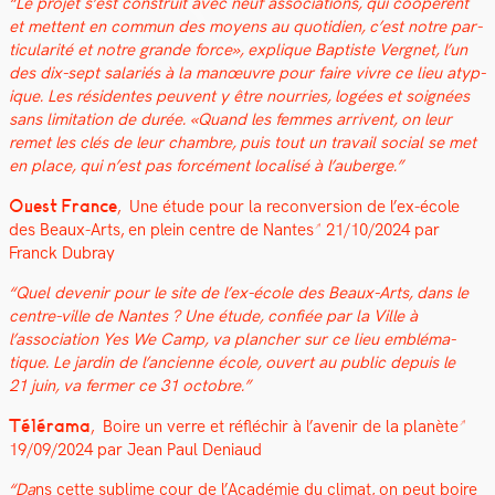
“Le pro­jet s’est con­stru­it avec neuf asso­ci­a­tions, qui coopèrent
et met­tent en com­mun des moyens au quo­ti­di­en, c’est notre par­
tic­u­lar­ité et notre grande force», explique Bap­tiste Vergnet, l’un
des dix-sept salariés à la manœu­vre pour faire vivre ce lieu atyp­
ique. Les rési­dentes peu­vent y être nour­ries, logées et soignées
sans lim­i­ta­tion de durée. «Quand les femmes arrivent, on leur
remet les clés de leur cham­bre, puis tout un tra­vail social se met
en place, qui n’est pas for­cé­ment local­isé à l’auberge.
”
Ouest France
,
Une étude pour la recon­ver­sion de l’ex-école
des Beaux-Arts, en plein cen­tre de Nantes
21/10/2024 par
Franck Dubray
“Quel devenir pour le site de l’ex-école des Beaux-Arts, dans le
cen­tre-ville de Nantes ? Une étude, con­fiée par la Ville à
l’association Yes We Camp, va planch­er sur ce lieu emblé­ma­
tique. Le jardin de l’ancienne école, ouvert au pub­lic depuis le
21 juin, va fer­mer ce 31 octo­bre.
”
Téléra­ma
,
Boire un verre et réfléchir à l’avenir de la planète
19
/09/2024 par Jean Paul Deni­aud
“Da
ns cette sub­lime cour de l’Académie du cli­mat, on peut boire