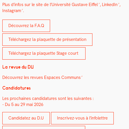
Plus d’in­fos sur le
site de l’Université Gus­tave Eif­fel
,
LinkedIn
,
Insta­gram
.
Décou­vrez la F.A.Q
Téléchargez la pla­que­tte de présen­ta­tion
Téléchargez la pla­que­tte Stage court
La revue du DU
Décou­vrez les revues Espaces Com­muns
Can­di­da­tures
Les prochaines can­di­da­tures sont les suiv­antes :
- Du 5 au 29 mai 2026
Can­di­datez au D.U
Inscrivez-vous à l’in­fo­let­tre