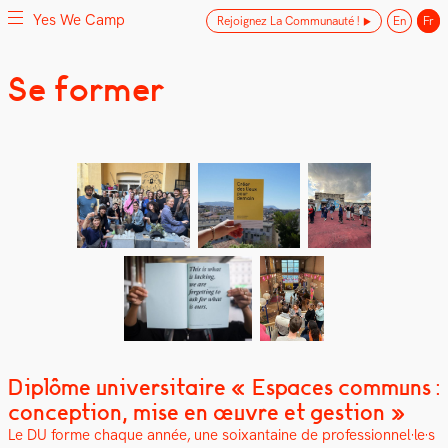
Yes We Camp
Rejoignez La Communauté !
En
Fr
Skip
Se former
Yes We Camp
Utilisation inventive des espaces disponibles
to
content
Diplôme universitaire « Espaces communs :
conception, mise en œuvre et gestion »
Le DU forme chaque année, une soix­an­taine de professionnel·le·s