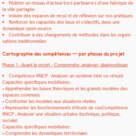
Fédér­er un réseau d’acteur·ice·s partisan·e·s d’une fab­rique de
la ville partagée
Induire des espaces de recul et de réflex­ion sur nos pra­tiques
Ren­forcer les capac­ités des lieux et col­lec­tifs, dans une
dynamique open-source
Con­tribuer à des change­ments de méth­odes dans les organ­i­
sa­tions tra­di­tion­nelles
Car­togra­phie des com­pé­tences — par phas­es du pro­jet
Phase 1 : Avant le pro­jet – Com­pren­dre, analyser, diag­nos­ti­quer
Com­pé­tence RNCP : Analyser un sys­tème (réel ou virtuel)
Capac­ités spé­ci­fiques mobil­isées :
• Appréhen­der les bases théoriques et les grands mod­èles des
espaces com­muns
• Con­fron­ter les mod­èles aux sit­u­a­tions réelles
• Représen­ter les fonc­tion­nements d’étude de cas­Com­pé­tence
RNCP : Analyser une sit­u­a­tion urbaine (tech­nique, poli­tique,
sociale)
Capac­ités spé­ci­fiques mobil­isées :
• Com­pren­dre les dynamiques ter­ri­to­ri­ales