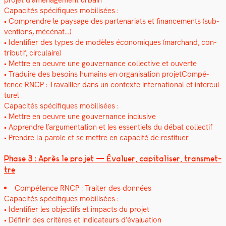
pro­jet d’aménagement urbain
Capac­ités spé­ci­fiques mobil­isées :
• Com­pren­dre le paysage des parte­nar­i­ats et finance­ments (sub­
ven­tions, mécé­nat…)
• Iden­ti­fi­er des types de mod­èles économiques (marc­hand, con­
tribu­tif, cir­cu­laire)
• Met­tre en oeu­vre une gou­ver­nance col­lec­tive et ouverte
• Traduire des besoins humains en organ­i­sa­tion pro­jet­Com­pé­
tence RNCP : Tra­vailler dans un con­texte inter­na­tion­al et inter­cul­
turel
Capac­ités spé­ci­fiques mobil­isées :
• Met­tre en oeu­vre une gou­ver­nance inclu­sive
• Appren­dre l’ar­gu­men­ta­tion et les essen­tiels du débat col­lec­tif
• Pren­dre la parole et se met­tre en capac­ité de restituer
Phase 3 : Après le pro­jet — Éval­uer, cap­i­talis­er, trans­met­
tre
Com­pé­tence RNCP : Traiter des don­nées
Capac­ités spé­ci­fiques mobil­isées :
• Iden­ti­fi­er les objec­tifs et impacts du pro­jet
• Définir des critères et indi­ca­teurs d’évaluation