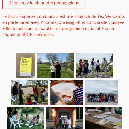
Décou­vrez la pla­que­tte péd­a­gogique
Le D.U. « Espaces com­muns » est une ini­tia­tive de Yes We Camp,
en parte­nar­i­at avec Ancoats, Code­sign-It et l’Université Gus­tave
Eif­fel béné­fi­ciant du sou­tien du pro­gramme nation­al French
Impact et SNCF immo­bili­er.