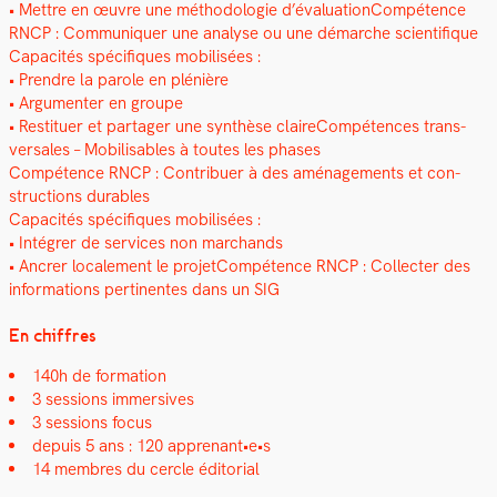
• Met­tre en œuvre une méthodolo­gie d’évaluationCompétence
RNCP : Com­mu­ni­quer une analyse ou une démarche sci­en­tifique
Capac­ités spé­ci­fiques mobil­isées :
• Pren­dre la parole en plénière
• Argu­menter en groupe
• Restituer et partager une syn­thèse claire­Com­pé­tences trans­
ver­sales – Mobil­is­ables à toutes les phas­es
Com­pé­tence RNCP : Con­tribuer à des amé­nage­ments et con­
struc­tions durables
Capac­ités spé­ci­fiques mobil­isées :
• Inté­gr­er de ser­vices non marchands
• Ancr­er locale­ment le pro­jet­Com­pé­tence RNCP : Col­lecter des
infor­ma­tions per­ti­nentes dans un SIG
En chiffres
140h de for­ma­tion
3 ses­sions immer­sives
3 ses­sions focus
depuis 5 ans : 120 apprenant•e•s
14 mem­bres du cer­cle édi­to­r­i­al