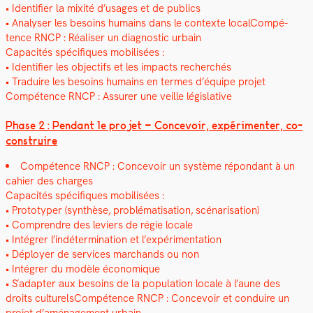
• Iden­ti­fi­er la mix­ité d’usages et de publics
• Analyser les besoins humains dans le con­texte local­Com­pé­
tence RNCP : Réalis­er un diag­nos­tic urbain
Capac­ités spé­ci­fiques mobil­isées :
• Iden­ti­fi­er les objec­tifs et les impacts recher­chés
• Traduire les besoins humains en ter­mes d’équipe pro­jet
Com­pé­tence RNCP : Assur­er une veille lég­isla­tive
Phase 2 : Pen­dant le pro­jet – Con­cevoir, expéri­menter, co-
con­stru­ire
Com­pé­tence RNCP : Con­cevoir un sys­tème répon­dant à un
cahi­er des charges
Capac­ités spé­ci­fiques mobil­isées :
• Pro­to­typer (syn­thèse, prob­lé­ma­ti­sa­tion, scé­nar­i­sa­tion)
• Com­pren­dre des leviers de régie locale
• Inté­gr­er l’indétermination et l’expérimentation
• Déploy­er de ser­vices marchands ou non
• Inté­gr­er du mod­èle économique
• S’adapter aux besoins de la pop­u­la­tion locale à l’aune des
droits cul­turelsCom­pé­tence RNCP : Con­cevoir et con­duire un