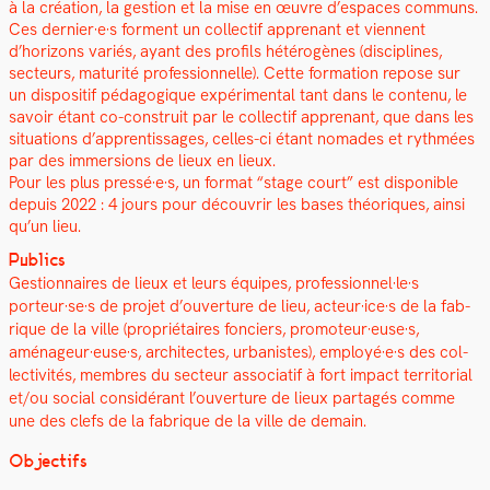
à la créa­tion, la ges­tion et la mise en œuvre d’espaces com­muns.
Ces dernier·e·s for­ment un col­lec­tif apprenant et vien­nent
d’horizons var­iés, ayant des pro­fils hétérogènes (dis­ci­plines,
secteurs, matu­rité pro­fes­sion­nelle). Cette for­ma­tion repose sur
un dis­posi­tif péd­a­gogique expéri­men­tal tant dans le con­tenu, le
savoir étant co-con­stru­it par le col­lec­tif apprenant, que dans les
sit­u­a­tions d’apprentissages, celles-ci étant nomades et ryth­mées
par des immer­sions de lieux en lieux.
Pour les plus pressé·e·s, un for­mat “stage court” est disponible
depuis 2022 : 4 jours pour décou­vrir les bases théoriques, ain­si
qu’un lieu.
Publics
Ges­tion­naires de lieux et leurs équipes, professionnel·le·s
porteur·se·s de pro­jet d’ouverture de lieu, acteur·ice·s de la fab­
rique de la ville (pro­prié­taires fonciers, promoteur·euse·s,
aménageur·euse·s, archi­tectes, urban­istes), employé·e·s des col­
lec­tiv­ités, mem­bres du secteur asso­ci­atif à fort impact ter­ri­to­r­i­al
et/ou social con­sid­érant l’ouverture de lieux partagés comme
une des clefs de la fab­rique de la ville de demain.
Objec­tifs