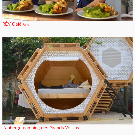
RÊV Café
Paris
L’auberge-camping des Grands Voisins