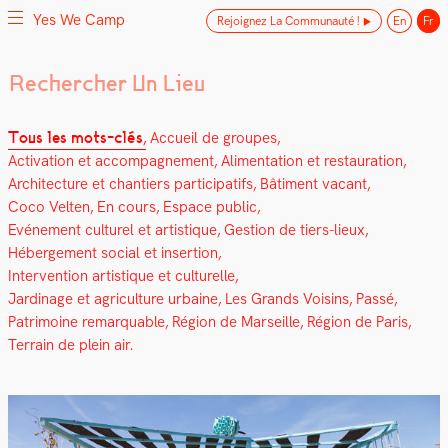
Yes We Camp
Rejoignez La Communauté !
En
Fr
Skip
Yes We Camp
Utilisation inventive des espaces disponibles
to
content
Tous les mots-clés
Accueil de groupes
Activation et accompagnement
Alimentation et restauration
Architecture et chantiers participatifs
Bâtiment vacant
Coco Velten
En cours
Espace public
Evénement culturel et artistique
Gestion de tiers-lieux
Hébergement social et insertion
Intervention artistique et culturelle
Jardinage et agriculture urbaine
Les Grands Voisins
Passé
Patrimoine remarquable
Région de Marseille
Région de Paris
Terrain de plein air