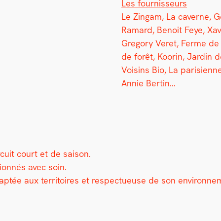
Les four­nisseurs
Le Zingam, La cav­erne, G
Ramard, Benoit Feye, Xav
Gre­go­ry Veret, Ferme de 
de forêt, Koorin, Jardin 
Voisins Bio, La parisi­enne
Annie Bertin…
­cuit court et de sai­son.
ion­nés avec soin.
p­tée aux ter­ri­toires et respectueuse de son envi­ron­n