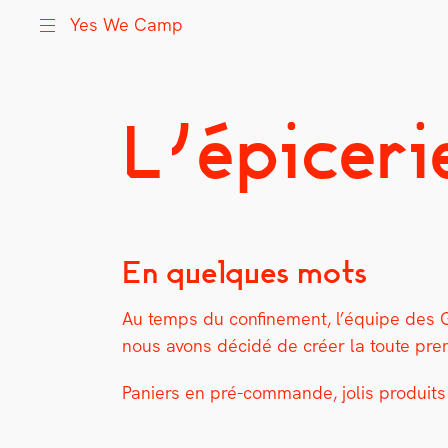
Yes We Camp
L’épiceri
Skip
Yes We Camp
Utilisation inventive des espaces disponibles
to
content
En quelques mots
Au temps du con­fine­ment, l’équipe des Gr
nous avons décidé de créer la toute pre
Paniers en pré-com­mande, jolis pro­duits