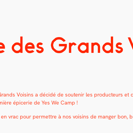
e des Grands 
ands Voisins a décidé de soutenir les pro­duc­teurs et de m
­mière épicerie de Yes We Camp !
 en vrac pour per­me­t­tre à nos voisins de manger bon, b