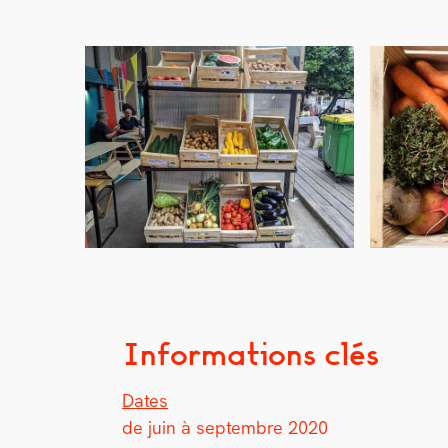
Informations clés
Dates
de juin à sep­tem­bre 2020