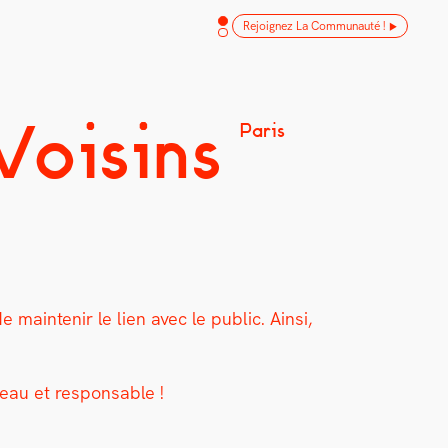
Rejoignez La Communauté !
Voisins
Paris
ain­tenir le lien avec le pub­lic. Ain­si,
eau et respon­s­able !