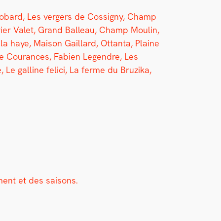
ob­ard, Les verg­ers de Cos­signy, Champ
ier Valet, Grand Bal­leau, Champ Moulin,
la haye, Mai­son Gail­lard, Ottan­ta, Plaine
de Courances, Fabi­en Legendre, Les
, Le galline feli­ci, La ferme du Bruzi­ka,
ement et des saisons.