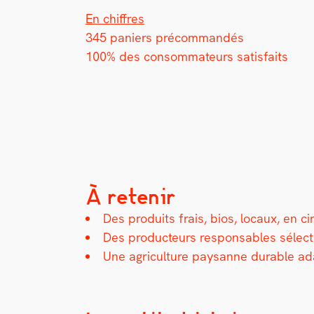
En chiffres
345 paniers pré­com­mandés
100% des con­som­ma­teurs sat­is­faits
À retenir
Des pro­duits frais, bios, locaux, en cir
Des pro­duc­teurs respon­s­ables sélec­t
Une agri­cul­ture paysanne durable ada