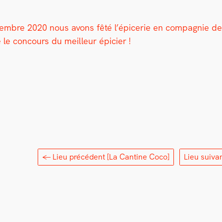
p­tem­bre 2020 nous avons fêté l’épicerie en com­pag­nie
 le con­cours du meilleur épici­er !
← Lieu précédent
[La Cantine Coco]
Lieu suiva