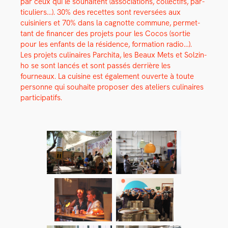
par ceux qui le souhait­ent (asso­ci­a­tions, col­lec­tifs, par­
ti­c­uliers…). 30% des recettes sont rever­sées aux
cuisiniers et 70% dans la cagnotte com­mune, per­me­t­
tant de financer des pro­jets pour les Cocos (sor­tie
pour les enfants de la rési­dence, for­ma­tion radio…).
Les pro­jets culi­naires Par­chi­ta, les Beaux Mets et Solz­in­
ho se sont lancés et sont passés der­rière les
fourneaux. La cui­sine est égale­ment ouverte à toute
per­son­ne qui souhaite pro­pos­er des ate­liers culi­naires
par­tic­i­pat­ifs.