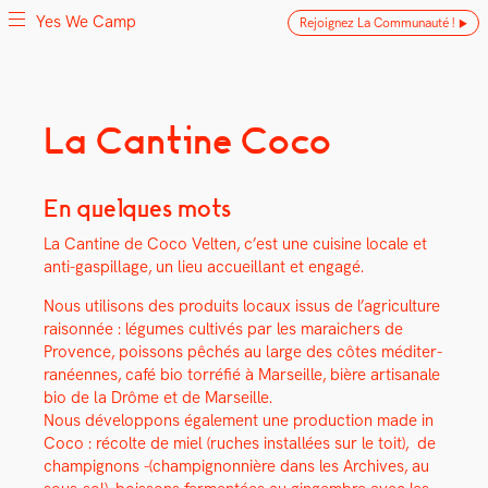
Yes We Camp
Rejoignez La Communauté !
Skip
La Cantine Coco
Yes We Camp
Utilisation inventive des espaces disponibles
to
content
En quelques mots
La Can­tine de Coco Vel­ten, c’est une cui­sine locale et
anti-gaspillage, un lieu accueil­lant et engagé.
Nous util­isons des pro­duits locaux issus de l’agriculture
raison­née : légumes cul­tivés par les maraich­ers de
Provence, pois­sons pêchés au large des côtes méditer­
ranéennes, café bio tor­ré­fié à Mar­seille, bière arti­sanale
bio de la Drôme et de Mar­seille.
Nous dévelop­pons égale­ment une pro­duc­tion made in
Coco : récolte de miel (ruch­es instal­lées sur le toit), de
champignons -(champignon­nière dans les Archives, au