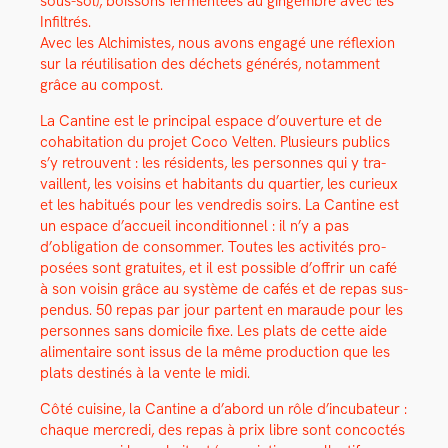
sous-sol), bois­sons fer­men­tées au gin­gem­bre avec les
Infil­trés.
Avec les Alchimistes, nous avons engagé une réflex­ion
sur la réu­til­i­sa­tion des déchets générés, notam­ment
grâce au com­post.
La Can­tine est le prin­ci­pal espace d’ouverture et de
cohab­i­ta­tion du pro­jet Coco Vel­ten. Plusieurs publics
s’y retrou­vent : les rési­dents, les per­son­nes qui y tra­
vail­lent, les voisins et habi­tants du quarti­er, les curieux
et les habitués pour les ven­dredis soirs. La Can­tine est
un espace d’accueil incon­di­tion­nel : il n’y a pas
d’obligation de con­som­mer. Toutes les activ­ités pro­
posées sont gra­tu­ites, et il est pos­si­ble d’offrir un café
à son voisin grâce au sys­tème de cafés et de repas sus­
pendus. 50 repas par jour par­tent en maraude pour les
per­son­nes sans domi­cile fixe. Les plats de cette aide
ali­men­taire sont issus de la même pro­duc­tion que les
plats des­tinés à la vente le midi.
Côté cui­sine, la Can­tine a d’abord un rôle d’incubateur :
chaque mer­cre­di, des repas à prix libre sont con­coc­tés