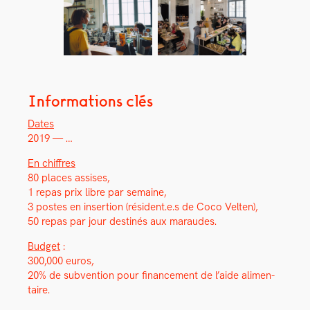
Informations clés
Dates
2019 — …
En chiffres
80 places assis­es,
1 repas prix libre par semaine,
3 postes en inser­tion (résident.e.s de Coco Vel­ten),
50 repas par jour des­tinés aux maraudes.
Bud­get
:
300,000 euros,
20% de sub­ven­tion pour finance­ment de l’aide ali­men­
taire.