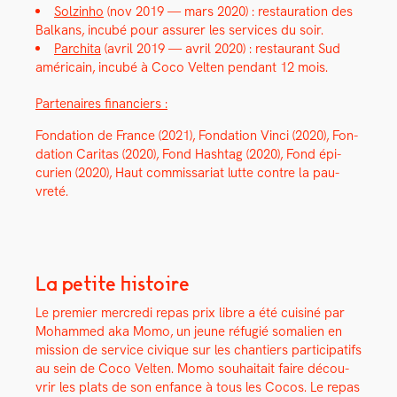
Solz­in­ho
(nov 2019 — mars 2020) : restau­ra­tion des
Balka­ns, incubé pour assur­er les ser­vices du soir.
Par­chi­ta
(avril 2019 — avril 2020) : restau­rant Sud
améri­cain, incubé à Coco Vel­ten pen­dant 12 mois.
Parte­naires financiers :
Fon­da­tion de France (2021), Fon­da­tion Vin­ci (2020), Fon­
da­tion Car­i­tas (2020), Fond Hash­tag (2020), Fond épi­
curien (2020), Haut com­mis­sari­at lutte con­tre la pau­
vreté.
La petite histoire
Le pre­mier mer­cre­di repas prix libre a été cuis­iné par
Mohammed aka Momo, un jeune réfugié soma­lien en
mis­sion de ser­vice civique sur les chantiers par­tic­i­pat­ifs
au sein de Coco Vel­ten. Momo souhaitait faire décou­
vrir les plats de son enfance à tous les Cocos. Le repas