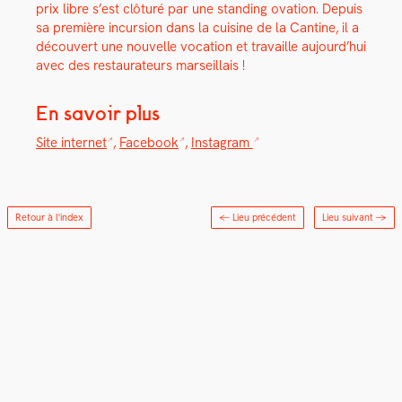
prix libre s’est clô­turé par une stand­ing ova­tion. Depuis
sa pre­mière incur­sion dans la cui­sine de la Can­tine, il a
décou­vert une nou­velle voca­tion et tra­vaille aujourd’hui
avec des restau­ra­teurs mar­seil­lais !
En savoir plus
Site inter­net
,
Face­book
,
Insta­gram
Retour à l'index
← Lieu précédent
Lieu suivant
→