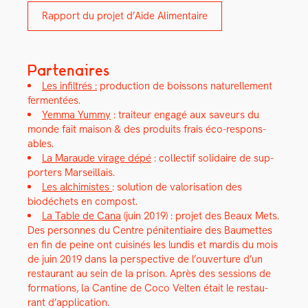
Rap­port du pro­jet d’Aide Ali­men­taire
Partenaires
Les infil­trés :
pro­duc­tion de bois­sons naturelle­ment
fer­men­tées.
Yem­ma Yum­my
: trai­teur engagé aux saveurs du
monde fait mai­son & des pro­duits frais éco-respon­s­
ables.
La Maraude virage dépé
: col­lec­tif sol­idaire de sup­
port­ers Mar­seil­lais.
Les alchimistes
: solu­tion de val­ori­sa­tion des
biodéchets en com­post.
La Table de Cana
(juin 2019) :
pro­jet des Beaux Mets.
Des per­son­nes du Cen­tre péni­ten­ti­aire des Baumettes
en fin de peine ont cuis­inés les lundis et mardis du mois
de juin 2019 dans la per­spec­tive de l’ouverture d’un
restau­rant au sein de la prison.
Après
des ses­sions de
for­ma­tions, la Can­tine de Coco Vel­ten était le restau­
rant d’application.