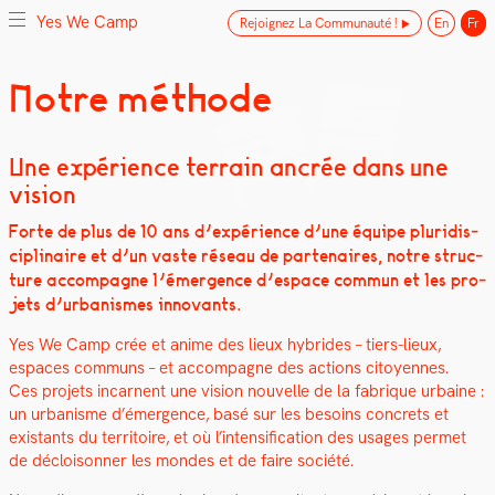
Yes We Camp
Rejoignez La Communauté !
En
Fr
Skip
Notre méthode
Yes We Camp
Utilisation inventive des espaces disponibles
to
content
Une expérience terrain ancrée dans une
vision
Forte de plus de 10 ans d’expérience d’une équipe pluridis­
ci­plinaire et d’un vaste réseau de parte­naires, notre struc­
ture accom­pa­gne l’émer­gence d’espace com­mun et les pro­
jets d’urbanismes inno­vants.
Yes We Camp crée et ani­me des lieux hybrides – tiers-lieux,
espaces com­muns – et accom­pa­gne des actions citoyennes.
Ces pro­jets incar­nent une vision nou­velle de la fab­rique urbaine :
un urban­isme d’émergence, basé sur les besoins con­crets et
exis­tants du ter­ri­toire, et où l’intensification des usages per­met
de décloi­son­ner les mon­des et de faire société.