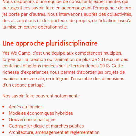
Nous dis­posons d’une équipe de con­sul­tants expéri­men­tés qui
parta­gent ces savoir-faire en accom­pa­g­nant l’émer­gence de pro­
jet porté par d’autres. Nous inter­venons auprès des col­lec­tiv­ités,
des asso­ci­a­tions et des por­teurs de pro­jets, de l’idéation jusqu’à
la mise en œuvre opéra­tionnelle.
Une approche pluridisciplinaire
Yes We Camp, c’est une équipe aux com­pé­tences mul­ti­ples,
forgée par la créa­tion ou l’animation de plus de 20 lieux, et des
cen­taines d’actions menées sur le ter­rain depuis 2013. Cette
richesse d’expériences nous per­met d’aborder les pro­jets de
manière trans­ver­sale, en inté­grant l’ensemble des dimen­sions
d’un espace partagé.
Nos savoir-faire cou­vrent notam­ment :
Accès au fonci­er
Mod­èles économiques hybrides
Gou­ver­nance partagée
Cadrage juridique et marchés publics
Archi­tec­ture, amé­nage­ment et régle­men­ta­tion