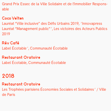
Grand Prix Essec de la Ville Sol­idaire et de l’Im­mo­bili­er Respon­s­
able
Coco Vel­ten
Lau­réat “Ville inclu­sive” des Défis Urbains 2019,
Inno­va­press
Lau­réat “Man­age­ment pub­lic”
,
Les vic­toires des Acteurs Publics
2019
Rêv Café
Label Écotable
,
Com­mu­nauté Écotable
Restau­rant Ora­toire
Label Écotable, Com­mu­nauté Écotable
2018
Restau­rant Ora­toire
Les Trophées parisiens Économies Sociales et Sol­idaires
/ Ville
de Paris