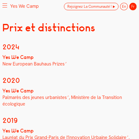
Yes We Camp
Rejoignez La Communauté !
En
Fr
Skip
Prix et distinctions
Yes We Camp
Utilisation inventive des espaces disponibles
to
content
2024
Yes We Camp
New Euro­pean Bauhaus Prizes
2020
Yes We Camp
Pal­marès des jeunes urban­istes
, Min­istère de la Tran­si­tion
écologique
2019
Yes We Camp
Lau­réat du Prix Grand-Paris de l’In­no­va­tion Urbaine Sol­idaire
,