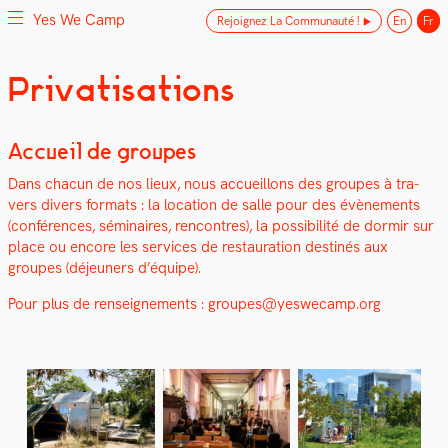
Yes We Camp
Rejoignez La Communauté !
En
Fr
Skip
Privatisations
Yes We Camp
Utilisation inventive des espaces disponibles
to
content
Accueil de groupes
Dans cha­cun de nos lieux, nous accueil­lons des groupes à tra­
vers divers for­mats : la loca­tion de salle pour des évène­ments
(con­férences, sémi­naires, ren­con­tres), la pos­si­bil­ité de dormir sur
place ou encore les ser­vices de restau­ra­tion des­tinés aux
groupes (déje­uners d’équipe).
Pour plus de ren­seigne­ments : groupes@yeswecamp.org