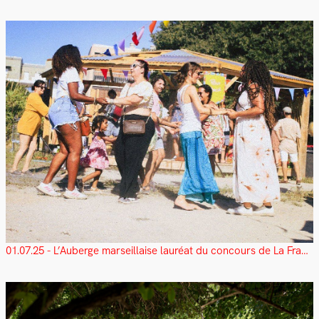
01.07.25 - L’Auberge marseillaise lauréat du concours de La France s'engage 2025