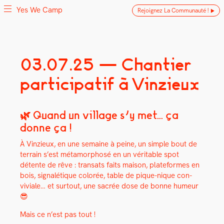
Yes We Camp
Rejoignez La Communauté !
Skip
03.07.25 — Chantier
Yes We Camp
Utilisation inventive des espaces disponibles
to
participatif à Vinzieux
content
🌿 Quand un village s’y met… ça
donne ça !
À Vinzieux, en une semaine à peine, un sim­ple bout de
ter­rain s’est méta­mor­phosé en un véri­ta­ble spot
détente de rêve : transats faits mai­son, plate­formes en
bois, sig­nalé­tique col­orée, table de pique-nique con­
viviale… et surtout, une sacrée dose de bonne humeur
😎
Mais ce n’est pas tout !