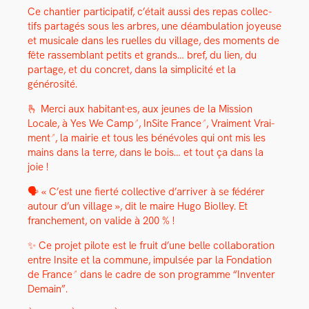
Ce chantier par­tic­i­patif, c’était aus­si des repas col­lec­
tifs partagés sous les arbres, une déam­bu­la­tion joyeuse
et musi­cale dans les ruelles du vil­lage, des moments de
fête rassem­blant petits et grands… bref, du lien, du
partage, et du con­cret, dans la sim­plic­ité et la
générosité.
🫰 Mer­ci aux habitant·es, aux jeunes de la Mis­sion
Locale, à
Yes We Camp
,
InSite France
,
Vrai­ment Vrai­
ment
, la mairie et tous les bénév­oles qui ont mis les
mains dans la terre, dans le bois… et tout ça dans la
joie !
🗣️ « C’est une fierté col­lec­tive d’arriver à se fédér­er
autour d’un vil­lage », dit le maire Hugo Biol­ley. Et
franche­ment, on valide à 200 % !
✨ Ce pro­jet pilote est le fruit d’une belle col­lab­o­ra­tion
entre Insite et la com­mune, impul­sée par la
Fon­da­tion
de France
dans le cadre de son pro­gramme “Inven­ter
Demain”.