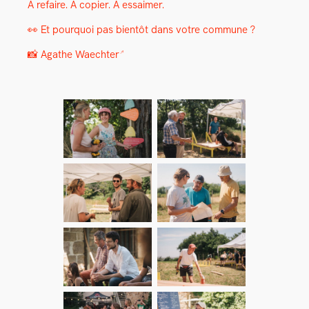
À refaire. À copi­er. À essaimer.
👀 Et pourquoi pas bien­tôt dans votre com­mune ?
📸
Agathe Waechter