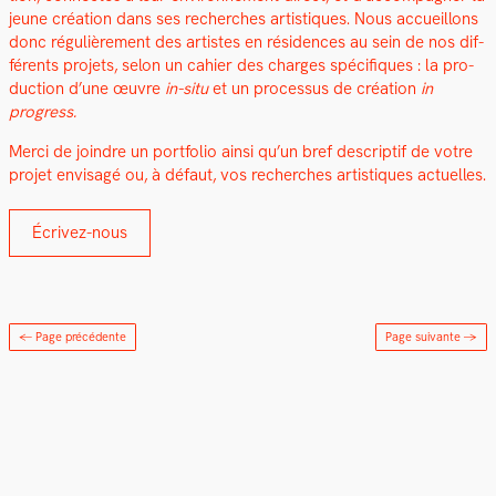
jeune créa­tion dans ses recherch­es artis­tiques. Nous accueil­lons
donc régulière­ment des artistes en rési­dences au sein de nos dif­
férents pro­jets, selon un cahi­er des charges spé­ci­fiques : la pro­
duc­tion d’une œuvre
in-situ
et un proces­sus de créa­tion
in
progress.
Mer­ci de join­dre un port­fo­lio ain­si qu’un bref descrip­tif de votre
pro­jet envis­agé ou, à défaut, vos recherch­es artis­tiques actuelles.
Écrivez-nous
← Page précédente
Page suivante
→