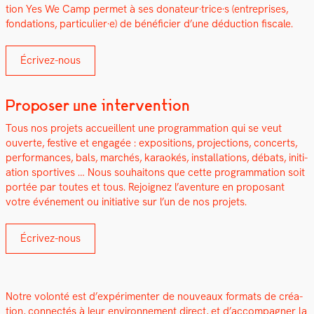
tion Yes We Camp per­met à ses donateur·trice·s (entre­pris­es,
fon­da­tions, particulier·e) de béné­fici­er d’une déduc­tion fis­cale.
Écrivez-nous
Proposer une intervention
Tous nos pro­jets accueil­lent une pro­gram­ma­tion qui se veut
ouverte, fes­tive et engagée : expo­si­tions, pro­jec­tions, con­certs,
per­for­mances, bals, marchés, karaokés, instal­la­tions, débats, ini­ti­
a­tion sportives … Nous souhaitons que cette pro­gram­ma­tion soit
portée par toutes et tous. Rejoignez l’aventure en pro­posant
votre événe­ment ou ini­tia­tive sur l’un de nos pro­jets.
Écrivez-nous
Notre volon­té est d’ex­péri­menter de nou­veaux for­mats de créa­
tion, con­nec­tés à leur envi­ron­nement direct, et d’ac­com­pa­g­n­er la