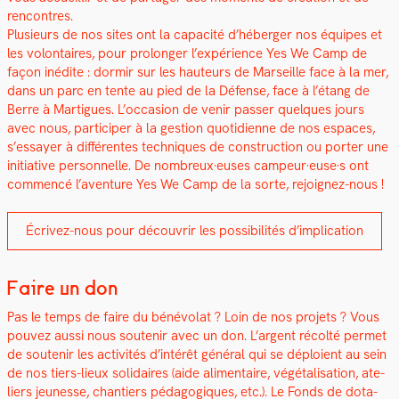
ren­con­tres.
Plusieurs de nos sites ont la capac­ité d’héberger nos équipes et
les volon­taires, pour pro­longer l’expérience Yes We Camp de
façon inédite : dormir sur les hau­teurs de Mar­seille face à la mer,
dans un parc en tente au pied de la Défense, face à l’étang de
Berre à Mar­tigues. L’occasion de venir pass­er quelques jours
avec nous, par­ticiper à la ges­tion quo­ti­di­enne de nos espaces,
s’essayer à dif­férentes tech­niques de con­struc­tion ou porter une
ini­tia­tive per­son­nelle. De nombreux·euses campeur·euse·s ont
com­mencé l’aventure Yes We Camp de la sorte, rejoignez-nous !
Écrivez-nous pour décou­vrir les pos­si­bil­ités d’implication
Faire un don
Pas le temps de faire du bénévolat ? Loin de nos pro­jets ? Vous
pou­vez aus­si nous soutenir avec un don. L’argent récolté per­met
de soutenir les activ­ités d’in­térêt général qui se déploient au sein
de nos tiers-lieux sol­idaires (aide ali­men­taire, végé­tal­i­sa­tion, ate­
liers jeunesse, chantiers péd­a­gogiques, etc.). Le Fonds de dota­