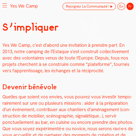
Yes We Camp
Rejoignez La Communauté !
En
Fr
Skip
S’impliquer
Yes We Camp
Utilisation inventive des espaces disponibles
to
content
Yes We Camp, c’est d’abord une invi­ta­tion à pren­dre part. En
2013, notre camp­ing de l’Estaque s’est con­stru­it col­lec­tive­ment
avec des volon­taires venus de toute l’Europe.
Depuis, tous nos
pro­jets cherchent à se con­stru­ire comme “plate­forme”, tournés
vers l’apprentissage, les échanges et la réciproc­ité.
Devenir bénévole
Quelles que soient vos envies, vous pou­vez vous inve­stir tem­po­
raire­ment sur une ou plusieurs mis­sions : aider à la pré­pa­ra­tion
d’un événe­ment, con­tribuer aux chantiers d’aménagement (con­
struc­tion de mobili­er, scéno­gra­phie, sig­nalé­tique…), servir
ponctuelle­ment au bar, en cui­sine ou encore pren­dre des pho­tos.
Que vous soyez expérimenté·e ou novice, nous serons ravi·e·s de
vous accueil­lir et de partager des moments de créa­tion et de