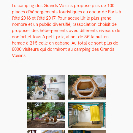
Le camp­ing des Grands Voisins pro­pose plus de 100
places d’hébergements touris­tiques au coeur de Paris à
l’été 2016 et l’été 2017. Pour accueil­lir le plus grand
nom­bre et un pub­lic diver­si­fié, l’association choisit de
pro­pos­er des héberge­ments avec dif­férents niveaux de
con­fort et tous à petit prix, allant de 8€ la nuit en
hamac à 21€ celle en cabane. Au total ce sont plus de
8000 vis­i­teurs qui dormiront au camp­ing des Grands
Voisins.