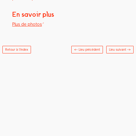
En savoir plus
Plus de pho­tos
Retour à l'index
← Lieu précédent
Lieu suivant
→
Newsletter
Rapport
LinkedIn
Instagram
Adhésion
Crédits
d’activités
2025