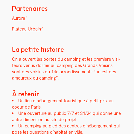
Partenaires
Aurore
Plateau Urbain
La petite histoire
On a ouvert les portes du camp­ing et les pre­miers vis­i­
teurs venus dormir au camp­ing des Grands Voisins
sont des voisins du 14e arrondisse­ment : “on est des
amoureux du camp­ing”.
À retenir
Un lieu d’hébergement touris­tique à petit prix au
coeur de Paris.
Une ouver­ture au pub­lic 7/7 et 24/24 qui donne une
autre dimen­sion au site de pro­jet.
Un camp­ing au pied des cen­tres d’hébergement qui
pose les ques­tions d’habitat en ville.