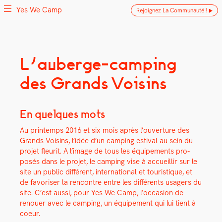
Yes We Camp
Rejoignez La Communauté !
Skip
L’auberge-camping
Yes We Camp
Utilisation inventive des espaces disponibles
to
des Grands Voisins
content
En quelques mots
Au print­emps 2016 et six mois après l’ouverture des
Grands Voisins, l’idée d’un camp­ing esti­val au sein du
pro­jet fleu­rit. A l’image de tous les équipements pro­
posés dans le pro­jet, le camp­ing vise à accueil­lir sur le
site un pub­lic dif­férent, inter­na­tion­al et touris­tique, et
de favoris­er la ren­con­tre entre les dif­férents usagers du
site. C’est aus­si, pour Yes We Camp, l’occasion de
renouer avec le camp­ing, un équipement qui lui tient à
coeur.