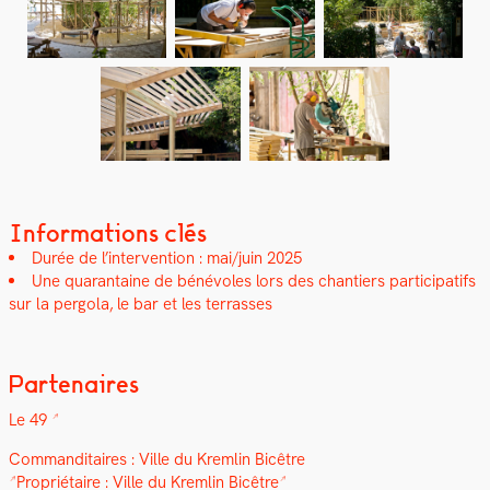
Informations clés
Durée de l’intervention : mai/juin 2025
Une quar­an­taine de bénév­oles lors des chantiers par­tic­i­pat­ifs
sur la per­go­la, le bar et les ter­rass­es
Partenaires
Le 49
Com­man­di­taires :
Ville du Krem­lin Bicêtre
Pro­prié­taire :
Ville du Krem­lin Bicêtre