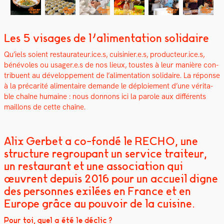
Les 5 visages de l’alimentation solidaire
Qu’iels soient restaurateur.ice.s, cuisinier.e.s, producteur.ice.s,
bénév­oles ou usager.e.s de nos lieux, tou­stes à leur manière con­
tribuent au développe­ment de l’alimentation sol­idaire. La réponse
à la pré­car­ité ali­men­taire demande le déploiement d’une véri­ta­
ble chaîne humaine : nous don­nons ici la parole aux dif­férents
mail­lons de cette chaîne.
Alix Gerbet a co-fondé le RECHO, une
structure regroupant un service traiteur,
un restaurant et une association qui
œuvrent depuis 2016 pour un accueil digne
des personnes exilées en France et en
Europe grâce au pouvoir de la cuisine.
Pour toi, quel a été le déclic ?