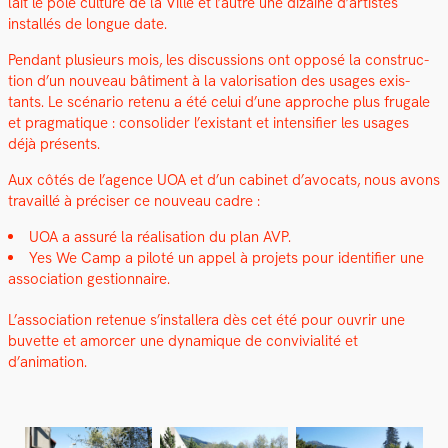
lait le pôle cul­ture de la Ville et l’autre une dizaine d’artistes
instal­lés de longue date.
Pen­dant plusieurs mois, les dis­cus­sions ont opposé la con­struc­
tion d’un nou­veau bâti­ment à la val­ori­sa­tion des usages exis­
tants. Le scé­nario retenu a été celui d’une approche plus fru­gale
et prag­ma­tique : con­solid­er l’existant et inten­si­fi­er les usages
déjà présents.
Aux côtés de l’agence UOA et d’un cab­i­net d’avocats, nous avons
tra­vail­lé à pré­cis­er ce nou­veau cadre :
UOA a assuré la réal­i­sa­tion du plan AVP.
Yes We Camp a piloté un appel à pro­jets pour iden­ti­fi­er une
asso­ci­a­tion ges­tion­naire.
L’association retenue s’installera dès cet été pour ouvrir une
buvette et amorcer une dynamique de con­vivi­al­ité et
d’animation.