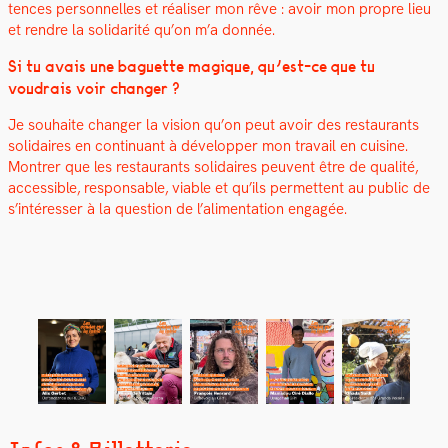
tences per­son­nelles et réalis­er mon rêve :
avoir mon pro­pre lieu
et ren­dre la sol­i­dar­ité qu’on m’a don­née.
Si tu avais une baguette mag­ique, qu’est-ce que tu
voudrais voir chang­er ?
Je souhaite chang­er la vision qu’on peut avoir des restau­rants
sol­idaires en con­tin­u­ant à dévelop­per mon tra­vail en cui­sine.
Mon­tr­er que les restau­rants sol­idaires peu­vent être de qual­ité,
acces­si­ble, respon­s­able, viable et qu’ils per­me­t­tent au pub­lic de
s’in­téress­er à la ques­tion de l’alimentation engagée.