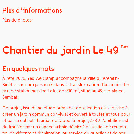
Plus d’informations
Plus de pho­tos
Chantier du jardin Le 49
Paris
En quelques mots
À l’été 2025, Yes We Camp accom­pa­gne la ville du Krem­lin-
Bicêtre sur quelques mois dans la trans­for­ma­tion d’un ancien ter­
rain de sta­tion-ser­vice Total de 900 m², situé au 49 rue Mar­cel
Sem­bat.
Ce pro­jet, issu d’une étude préal­able de sélec­tion du site, vise à
créer un jardin com­mun con­vivial et ouvert à toutes et tous pour
et par le col­lec­tif lau­réat de l’appel à pro­jet,
le 49
. L’ambition est
de trans­former un espace urbain délais­sé en un lieu de ren­con­
tre, de détente et d’animation, au ser­vice du quarti­er et de ses