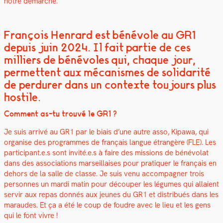
notre démarche.
François Henrard est bénévole au GR1
depuis juin 2024. Il fait partie de ces
milliers de bénévoles qui, chaque jour,
permettent aux mécanismes de solidarité
de perdurer dans un contexte toujours plus
hostile.
Com­ment as-tu trou­vé le GR1 ?
Je suis arrivé au GR1 par le biais d’une autre asso, Kipawa, qui
organ­ise des pro­grammes de français langue étrangère (FLE). Les
participant.e.s sont invité.e.s à faire des mis­sions de bénévolat
dans des asso­ci­a­tions mar­seil­lais­es pour pra­ti­quer le français en
dehors de la salle de classe. Je suis venu accom­pa­g­n­er trois
per­son­nes un mar­di matin pour découper les légumes qui allaient
servir aux repas don­nés aux jeunes du GR1 et dis­tribués dans les
maraudes. Et ça a été le coup de foudre avec le lieu et les gens
qui le font vivre !