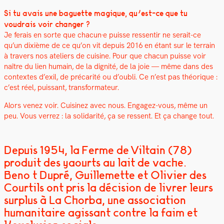
Si tu avais une baguette mag­ique, qu’est-ce que tu
voudrais voir chang­er ?
Je ferais en sorte que chacun·e puisse ressen­tir ne serait-ce
qu’un dix­ième de ce qu’on vit depuis 2016 en étant sur le ter­rain
à tra­vers nos ate­liers de cui­sine. Pour que cha­cun puisse voir
naître du lien humain, de la dig­nité, de la joie — même dans des
con­textes d’exil, de pré­car­ité ou d’oubli. Ce n’est pas théorique :
c’est réel, puis­sant, trans­for­ma­teur.
Alors venez voir. Cuisinez avec nous. Engagez-vous, même un
peu. Vous ver­rez : la sol­i­dar­ité, ça se ressent. Et ça change tout.
Depuis 1954, la Ferme de Viltain (78)
produit des yaourts au lait de vache.
Benoît Dupré, Guillemette et Olivier des
Courtils ont pris la décision de livrer leurs
surplus à La Chorba, une association
humanitaire agissant contre la faim et