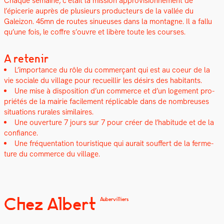
Chaque semaine, c’était la mis­sion appro­vi­sion­nement de
l’épicerie auprès de plusieurs pro­duc­teurs de la val­lée du
Galeizon. 45mn de routes sin­ueuses dans la mon­tagne. Il a fal­lu
qu’une fois, le cof­fre s’ouvre et libère toute les cours­es.
A retenir
L’importance du rôle du com­merçant qui est au coeur de la
vie sociale du vil­lage pour recueil­lir les désirs des habi­tants.
Une mise à dis­po­si­tion d’un com­merce et d’un loge­ment pro­
priétés de la mairie facile­ment réplic­a­ble dans de nom­breuses
sit­u­a­tions rurales sim­i­laires.
Une ouver­ture 7 jours sur 7 pour créer de l’habitude et de la
con­fi­ance.
Une fréquen­ta­tion touris­tique qui aurait souf­fert de la fer­me­
ture du com­merce du vil­lage.
Chez Albert
Aubervilliers