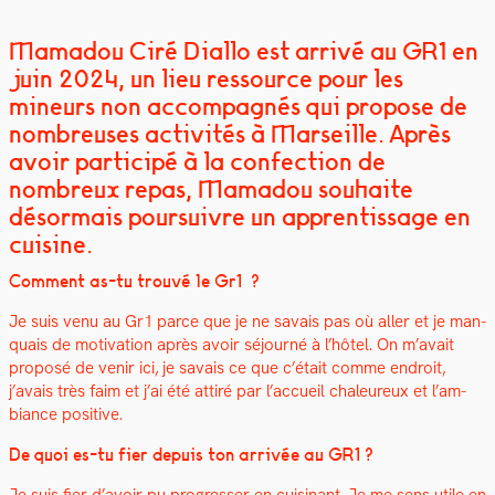
Mamadou Ciré Diallo est arrivé au GR1 en
juin 2024, un lieu ressource pour les
mineurs non accompagnés qui propose de
nombreuses activités à Marseille. Après
avoir participé à la confection de
nombreux repas, Mamadou souhaite
désormais poursuivre un apprentissage en
cuisine.
Com­ment as-tu trou­vé le Gr1 ?
Je suis venu au Gr1 parce que je ne savais pas où aller et je man­
quais de moti­va­tion après avoir séjourné à l’hô­tel. On m’avait
pro­posé de venir ici, je savais ce que c’était comme endroit,
j’avais très faim et j’ai été attiré par l’ac­cueil chaleureux et l’am­
biance pos­i­tive.
De quoi es-tu fier depuis ton arrivée au GR1 ?
Je suis fier d’avoir pu pro­gress­er en cuisi­nant.
Je me sens utile en