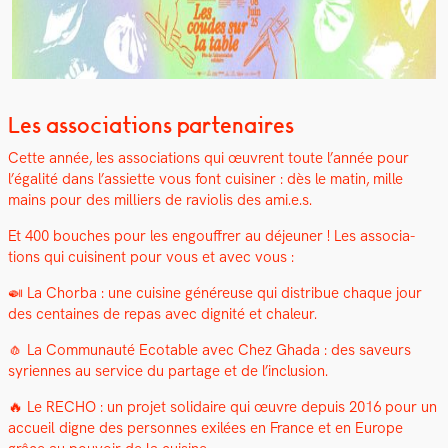
Les associations partenaires
Cette année, les asso­ci­a­tions qui œuvrent toute l’année pour
l’égalité dans l’assiette vous font cuisin­er : dès le matin, mille
mains pour des mil­liers de ravi­o­lis des ami.e.s.
Et 400 bouch­es pour les engouf­fr­er au déje­uner ! Les asso­ci­a­
tions qui cuisi­nent pour vous et avec vous :
🍛 La Chor­ba : une cui­sine généreuse qui dis­tribue chaque jour
des cen­taines de repas avec dig­nité et chaleur.
🧄 La Com­mu­nauté Ecotable avec Chez Gha­da : des saveurs
syri­ennes au ser­vice du partage et de l’inclusion.
🔥 Le RECHO : un pro­jet sol­idaire qui œuvre depuis 2016 pour un
accueil digne des per­son­nes exilées en France et en Europe