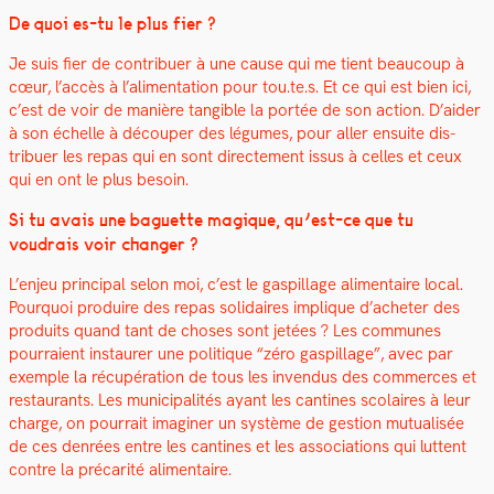
De quoi es-tu le plus fier ?
Je suis fier de con­tribuer à une cause qui me tient beau­coup à
cœur, l’ac­cès à l’al­i­men­ta­tion pour tou.te.s.
Et ce qui est bien ici,
c’est de voir de manière tan­gi­ble la portée de son action.
D’aider
à son échelle à découper des légumes, pour aller ensuite dis­
tribuer les repas qui en sont directe­ment issus à celles et ceux
qui en ont le plus besoin.
Si tu avais une baguette mag­ique, qu’est-ce que tu
voudrais voir chang­er ?
L’en­jeu prin­ci­pal selon moi, c’est le gaspillage ali­men­taire local.
Pourquoi pro­duire des repas sol­idaires implique d’acheter des
pro­duits quand tant de choses sont jetées ? Les com­munes
pour­raient instau­r­er une poli­tique “zéro gaspillage”, avec par
exem­ple la récupéra­tion de tous les inven­dus des com­merces et
restau­rants. Les munic­i­pal­ités ayant les can­tines sco­laires à leur
charge, on pour­rait imag­in­er un sys­tème de ges­tion mutu­al­isée
de ces den­rées entre les can­tines et les asso­ci­a­tions qui lut­tent
con­tre la pré­car­ité ali­men­taire.