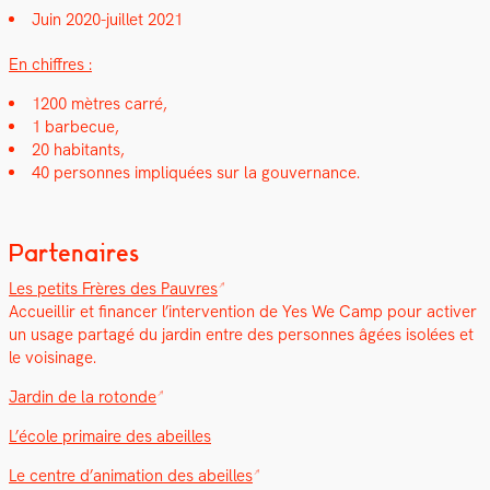
Juin 2020-juil­let 2021
En chiffres :
1200 mètres car­ré,
1 bar­be­cue,
20 habi­tants,
40 per­son­nes impliquées sur la gou­ver­nance.
Partenaires
Les petits Frères des Pau­vres
Accueil­lir et financer l’in­ter­ven­tion de Yes We Camp pour activ­er
un usage partagé du jardin entre des per­son­nes âgées isolées et
le voisi­nage.
Jardin de la rotonde
L’école pri­maire des abeilles
Le cen­tre d’animation des abeilles