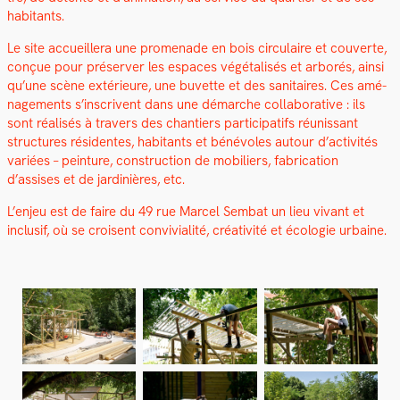
habi­tants.
Le site accueillera une prom­e­nade en bois cir­cu­laire et cou­verte,
conçue pour préserv­er les espaces végé­tal­isés et arborés, ain­si
qu’une scène extérieure, une buvette et des san­i­taires. Ces amé­
nage­ments s’inscrivent dans une démarche col­lab­o­ra­tive : ils
sont réal­isés à tra­vers des chantiers par­tic­i­pat­ifs réu­nis­sant
struc­tures rési­dentes, habi­tants et bénév­oles autour d’activités
var­iées – pein­ture, con­struc­tion de mobiliers, fab­ri­ca­tion
d’assises et de jar­dinières, etc.
L’enjeu est de faire du 49 rue Mar­cel Sem­bat un lieu vivant et
inclusif, où se croisent con­vivi­al­ité, créa­tiv­ité et écolo­gie urbaine.