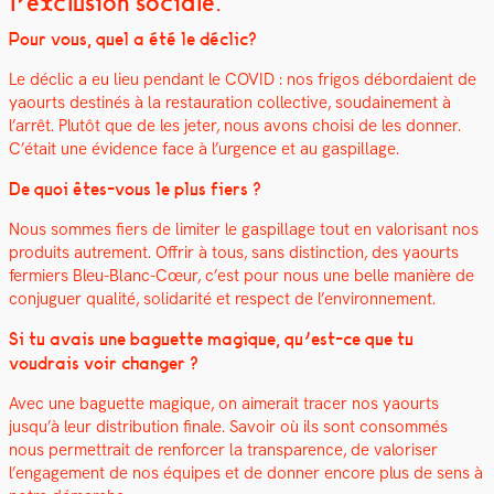
l’exclusion sociale.
Pour vous, quel a été le déclic?
Le déclic a eu lieu pen­dant le COVID : nos fri­gos débor­daient de
yaourts des­tinés à la restau­ra­tion col­lec­tive, soudaine­ment à
l’arrêt.
Plutôt que de les jeter, nous avons choisi de les don­ner.
C’était une évi­dence face à l’urgence et au gaspillage.
De quoi êtes-vous le plus fiers ?
Nous sommes fiers de lim­iter le gaspillage tout en val­orisant nos
pro­duits autrement. Offrir à tous, sans dis­tinc­tion, des yaourts
fer­miers Bleu-Blanc-Cœur, c’est pour nous une belle manière de
con­juguer qual­ité, sol­i­dar­ité et respect de l’environnement.
Si tu avais une baguette mag­ique, qu’est-ce que tu
voudrais voir chang­er ?
Avec une baguette mag­ique, on aimerait trac­er nos yaourts
jusqu’à leur dis­tri­b­u­tion finale. Savoir où ils sont con­som­més
nous per­me­t­trait de ren­forcer la trans­parence, de val­oris­er
l’engagement de nos équipes et de don­ner encore plus de sens à