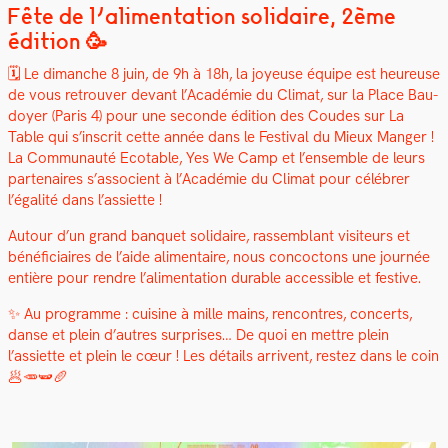
Fête de l’alimentation solidaire, 2ème
édition 🥳
🗓️ Le dimanche 8 juin, de 9h à 18h, la joyeuse équipe est heureuse
de vous retrou­ver devant l’Académie du Cli­mat, sur la Place Bau­
doy­er (Paris 4) pour une sec­onde édi­tion des Coudes sur La
Table qui s’inscrit cette année dans le Fes­ti­val du Mieux Manger !
La Com­mu­nauté Ecotable, Yes We Camp et l’ensemble de leurs
parte­naires s’associent à l’Académie du Cli­mat pour célébr­er
l’égalité dans l’assiette !
Autour d’un grand ban­quet sol­idaire, rassem­blant vis­i­teurs et
béné­fi­ci­aires de l’aide ali­men­taire, nous con­coc­tons une journée
entière pour ren­dre l’alimentation durable acces­si­ble et fes­tive.
✨ Au pro­gramme : cui­sine à mille mains, ren­con­tres, con­certs,
danse et plein d’autres sur­pris­es… De quoi en met­tre plein
l’assiette et plein le cœur ! Les détails arrivent, restez dans le coin
🥟🥕🫛🥖