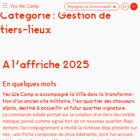
Yes We Camp
Rejoignez La Communauté !
En
Fr
Skip
Catégorie : Gestion de
Yes We Camp
Utilisation inventive des espaces disponibles
to
content
tiers-lieux
A l’affriche 2025
En quelques mots
Yes We Camp a accom­pa­g­né la Ville dans la trans­for­ma­
tion d’un ancien site mil­i­taire, l’ex-quartier des chas­seurs
alpins, des­tiné à accueil­lir un futur quarti­er sig­na­ture.
La com­mande ini­tiale por­tait sur la créa­tion d’un tiers-lieu emblé­
ma­tique, pen­sé comme sig­nal fort de ce nou­veau quarti­er. Rapi­
de­ment, l’accompagnement a révélé la richesse déjà présente sur
site : une friche com­posée de deux bâti­ments, dont l’un accueil­