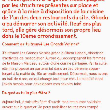
par les structures présentes sur place et
grâce à la mise à disposition de la cuisine
de l’un des deux restaurants du site, Ghada
a pu démarrer son activité. Neuf ans plus
tard, elle gère désormais son propre lieu
dans le 10eme arrondissement.
Com­ment as-tu trou­vé Les Grands Voisins?
J’ai trou­vé Les Grands Voisins grâce à Sihem Habchi, direc­trice
d’activités de l’association Aurore qui accom­pa­g­nait les femmes
de la Mai­son Marceau autour d’une cui­sine partagée. Par la suite,
elle m’a pro­posé un parte­nar­i­at dans un lieu pérenne appar­
tenant à la mairie du 10e arrondisse­ment. Désor­mais, nous avons
un bail de 6 ans, ce qui change tout pour moi. La sta­bil­ité dont
j’avais besoin pour dévelop­per mes savoirs-faire.
De quoi es tu la plus fière ?
Aujourd’hui, je suis très fière d’ouvrir mon restau­rant sol­idaire
ouvert sur le
quarti­er
. Je
peux mobilis­er toutes mes com­pé­