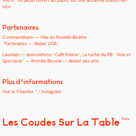
900 m² de jardin ouvert au pub­lic sur une anci­enne sta­tion ser­
vice
Partenaires
Com­man­di­taire — V
ille du Krem­lin-Bicêtre
Parte­naires —
Ate­lier UOA
Lau­réats — asso­ci­a­tions :
Café Kreme
, La ruche du KB -
Voix et
Spec­ta­cle
— Krem­lin Bicy­cle — Ate­lier des arts
Plus d’informations
Voir le Chantier
/
Insta­gram
Les Coudes Sur La Table
Paris