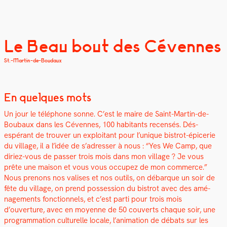
Le Beau bout des Cévennes
St.-Martin-de-Boudaux
En quelques mots
Un jour le télé­phone sonne. C’est le maire de Saint-Mar­tin-de-
Boubaux dans les Cévennes, 100 habi­tants recen­sés. Dés­
espérant de trou­ver un exploitant pour l’unique bistrot-épicerie
du vil­lage, il a l’idée de s’adresser à nous : “Yes We Camp, que
diriez-vous de pass­er trois mois dans mon vil­lage ? Je vous
prête une mai­son et vous vous occu­pez de mon com­merce.”
Nous prenons nos valis­es et nos out­ils, on débar­que un soir de
fête du vil­lage, on prend pos­ses­sion du bistrot avec des amé­
nage­ments fonc­tion­nels, et c’est par­ti pour trois mois
d’ouverture, avec en moyenne de 50 cou­verts chaque soir, une
pro­gram­ma­tion cul­turelle locale, l’animation de débats sur les