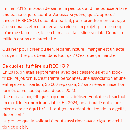
En mai 2016, un souci de san­té un peu costaud me pousse à faire
une pause et je ren­con­tre Vanes­sa Krycève, qui s’apprête à
lancer LE RECHO. Le com­bo par­fait, pour pren­dre mon courage
à deux mains et me lancer au ser­vice d’un pro­jet qui relie ce qui
m’anime : la cui­sine, le lien humain et la jus­tice sociale. Depuis, je
milite à coups de fourchette.
Cuisin­er pour créer du lien, répar­er, inclure : manger est un acte
citoyen. Et le plus beau dans tout ça ? C’est que ça marche.
De quoi es-tu fière au RECHO ?
En 2016, on était sept femmes avec des casseroles et un food-
truck. Aujourd’hui, c’est trente per­son­nes, une asso­ci­a­tion et une
entre­prise d’insertion, 35 000 repas/an, 32 salarié·es en inser­tion
for­més dans nos équipes depuis 2020.
Une cui­sine bio, éthique, triple­ment labélisée Écotable et surtout
un mod­èle économique viable. En 2024, on a bouclé notre pre­
mier exer­ci­ce équili­bré. Et tout ça en créant du lien, de la dig­nité,
du col­lec­tif.
La preuve que la sol­i­dar­ité peut aus­si rimer avec rigueur, ambi­
tion et plaisir.