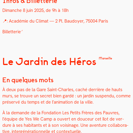
Infos & Billetterie
Dimanche 8 juin 2025, de 9h à 18h
📍: Académie du Cli­mat — 2 Pl. Bau­doy­er, 75004 Paris
Bil­let­terie
Le Jardin des Héros
Marseille
En quelques mots
À deux pas de la Gare Saint-Charles, caché der­rière de hauts
murs, se trou­ve un secret bien gardé : un jardin sus­pendu, comme
préservé du temps et de l’an­i­ma­tion de la ville.
À la demande de la Fon­da­tion Les Petits Frères des Pau­vres,
l’équipe de Yes We Camp a ouvert en douceur cet îlot de ver­
dure à ses habi­tants et à son voisi­nage. Une
aven­ture col­lab­o­ra­
tive, intergénéra­tionnelle et con­textuelle.