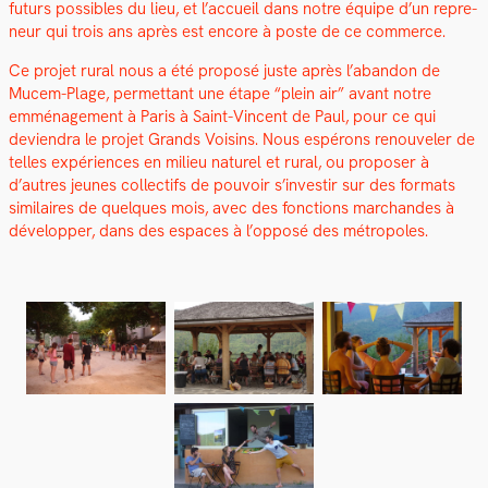
futurs pos­si­bles du lieu, et l’accueil dans notre équipe d’un repre­
neur qui trois ans après est encore à poste de ce com­merce.
Ce pro­jet rur­al nous a été pro­posé juste après l’abandon de
Mucem-Plage, per­me­t­tant une étape “plein air” avant notre
emmé­nage­ment à Paris à Saint-Vin­cent de Paul, pour ce qui
devien­dra le pro­jet Grands Voisins. Nous espérons renou­vel­er de
telles expéri­ences en milieu naturel et rur­al, ou pro­pos­er à
d’autres jeunes col­lec­tifs de pou­voir s’investir sur des for­mats
sim­i­laires de quelques mois, avec des fonc­tions marchan­des à
dévelop­per, dans des espaces à l’opposé des métrop­o­les.