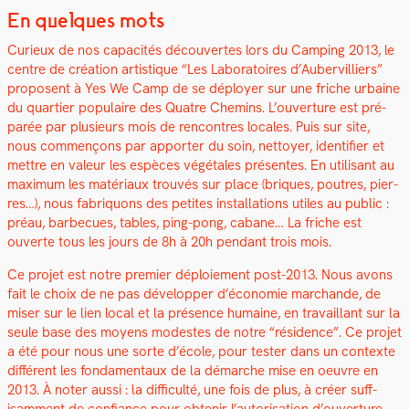
En quelques mots
Curieux de nos capac­ités décou­vertes lors du Camp­ing 2013, le
cen­tre de créa­tion artis­tique “Les Lab­o­ra­toires d’Aubervilliers”
pro­posent à Yes We Camp de se déploy­er sur une friche urbaine
du quarti­er pop­u­laire des Qua­tre Chemins. L’ouverture est pré­
parée par plusieurs mois de ren­con­tres locales. Puis sur site,
nous com­mençons par apporter du soin, net­toy­er, iden­ti­fi­er et
met­tre en valeur les espèces végé­tales présentes. En util­isant au
max­i­mum les matéri­aux trou­vés sur place (briques, poutres, pier­
res…), nous fab­riquons des petites instal­la­tions utiles au pub­lic :
préau, bar­be­cues, tables, ping-pong, cabane… La friche est
ouverte tous les jours de 8h à 20h pen­dant trois mois.
Ce pro­jet est notre pre­mier déploiement post-2013. Nous avons
fait le choix de ne pas dévelop­per d’économie marchande, de
miser sur le lien local et la présence humaine, en tra­vail­lant sur la
seule base des moyens mod­estes de notre “rési­dence”. Ce pro­jet
a été pour nous une sorte d’école, pour tester dans un con­texte
dif­férent les fon­da­men­taux de la démarche mise en oeu­vre en
2013. À not­er aus­si : la dif­fi­culté, une fois de plus, à créer suff­