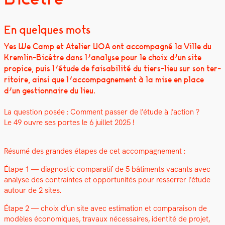
En quelques mots
Yes We Camp et Ate­lier UOA ont accom­pa­g­né la Ville du
Krem­lin-Bicêtre dans l’analyse pour le choix d’un site
prop­ice, puis l’étude de fais­abil­ité du tiers-lieu sur son ter­
ri­toire, ain­si que l’accompagnement à la mise en place
d’un ges­tion­naire du lieu.
La ques­tion posée : Com­ment pass­er de l’étude à l’action ?
Le 49 ouvre ses portes le 6 juil­let 2025 !
Résumé des grandes étapes de cet accom­pa­g­ne­ment :
Étape 1 — diag­nos­tic com­para­tif de 5 bâti­ments vacants avec
analyse des con­traintes et oppor­tu­nités pour resser­rer l’étude
autour de 2 sites.
Étape 2 — choix d’un site avec esti­ma­tion et com­para­i­son de
mod­èles économiques, travaux néces­saires, iden­tité de pro­jet,