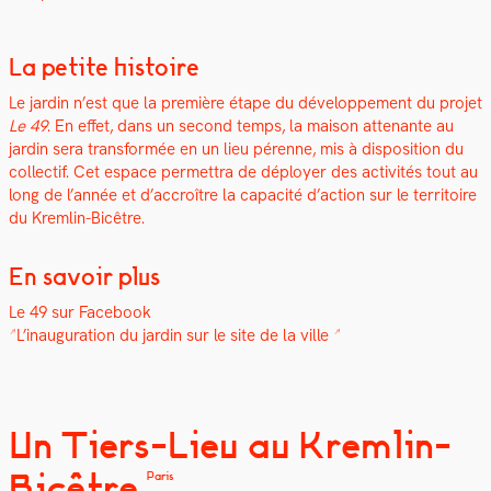
La petite histoire
Le jardin n’est que la pre­mière étape du développe­ment du pro­jet
Le 49
. En effet, dans un sec­ond temps, la mai­son attenante au
jardin sera trans­for­mée en un lieu pérenne, mis à dis­po­si­tion du
col­lec­tif. Cet espace per­me­t­tra de déploy­er des activ­ités tout au
long de l’année et d’accroître la capac­ité d’action sur le ter­ri­toire
du Krem­lin-Bicêtre.
En savoir plus
Le 49 sur Face­book
L’inauguration du jardin sur le site de la ville
Un Tiers-Lieu au Kremlin-
Bicêtre
Paris