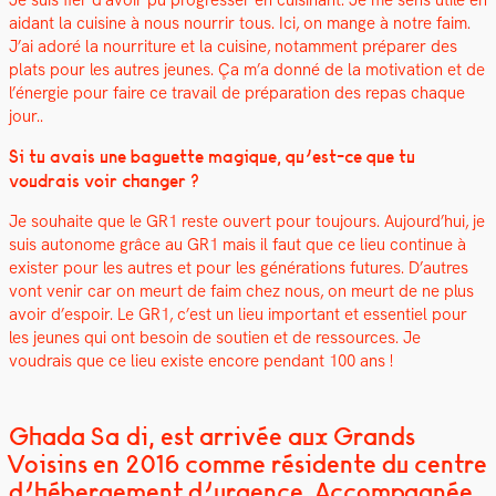
aidant la cui­sine à nous nour­rir tous
. Ici, on mange à notre faim.
J’ai adoré la nour­ri­t­ure et la cui­sine, notam­ment pré­par­er des
plats pour les autres jeunes. Ça m’a don­né de la moti­va­tion et de
l’én­ergie pour faire ce tra­vail de pré­pa­ra­tion des repas chaque
jour..
Si tu avais une baguette mag­ique, qu’est-ce que tu
voudrais voir chang­er ?
Je souhaite que le GR1 reste ouvert pour tou­jours. Aujourd’hui, je
suis autonome grâce au GR1 mais il faut que ce lieu con­tin­ue à
exis­ter pour les autres et pour les généra­tions futures. D’autres
vont venir car on meurt de faim chez nous, on meurt de ne plus
avoir d’espoir. Le GR1, c’est un lieu impor­tant et essen­tiel pour
les jeunes qui ont besoin de sou­tien et de ressources. Je
voudrais que ce lieu existe encore pen­dant 100 ans !
Ghada Saïdi, est arrivée aux Grands
Voisins en 2016 comme résidente du centre
d’hébergement d’urgence. Accompagnée