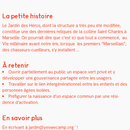
La petite histoire
Le Jardin des Héros, dont la struc­ture a très peu été mod­i­fiée,
con­stitue une des dernières reliques de la colline Saint-Charles à
Mar­seille. On pour­rait dire que c’est ici que tout a com­mencé,
a
u
VIe mil­lé­naire avant notre ère, lorsque les pre­miers “Mar­seil­lais”,
des chas­seurs-cueilleurs, s’y instal­lent …
À retenir
Ouvrir par­tielle­ment au pub­lic un espace vert privé et y
dévelop­per une gou­ver­nance partagée entre les usagers.
Tra­vailler sur le lien intergénéra­tionnel entre les enfants et des
per­son­nes âgées isolées.
Pré­fig­ur­er la nais­sance d’un espace com­mun par une rési­
dence d’activation.
En savoir plus
En écrivant à
jardin@yeswecamp.org
!