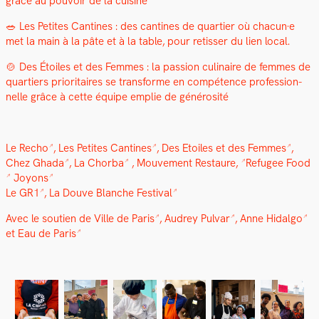
grâce au pou­voir de la cui­sine
🥗 Les Petites Can­tines : des can­tines de quarti­er où chacun·e
met la main à la pâte et à la table, pour retiss­er du lien local.
🍲 Des Étoiles et des Femmes : la pas­sion culi­naire de femmes de
quartiers pri­or­i­taires se trans­forme en com­pé­tence pro­fes­sion­
nelle grâce à cette équipe emplie de générosité
Le Recho
,
Les Petites Can­tines
,
Des Etoiles et des Femmes
,
Chez Gha­da
,
La Chor­ba
,
Mou­ve­ment Restau­re,
Refugee Food
Joyons
Le GR1
,
La Dou­ve Blanche Fes­ti­val
Avec le sou­tien de
Ville de Paris
,
Audrey Pul­var
,
Anne Hidal­go
et
Eau de Paris