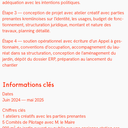
adéqua­tion avec les inten­tions poli­tiques.
Étape 3 — con­cep­tion de pro­jet avec ate­lier créatif avec par­ties
prenantes krem­li­nois­es sur l’identité, les usages, bud­get de fonc­
tion­nement, struc­tura­tion juridique, mon­tant et nature des
travaux, plan­ning détail­lé.
Étape 4 — sou­tien opéra­tionnel avec écri­t­ure d’un Appel à ges­
tion­naire, con­ven­tions d’occupation, accom­pa­g­ne­ment du lau­
réat dans sa struc­tura­tion, con­cep­tion de l’aménagement du
jardin, dépôt du dossier ERP, pré­pa­ra­tion au lance­ment du
chantier
Informations clés
Dates
Juin 2024 — mai 2025
Chiffres clés
1 ate­liers créat­ifs avec les par­ties prenantes
5 Comités de Pilotage avec M. le Maire