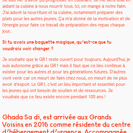
aidant la cui­sine à nous nour­rir tous
. Ici, on mange à notre faim.
J’ai adoré la nour­ri­t­ure et la cui­sine, notam­ment pré­par­er des
plats pour les autres jeunes. Ça m’a don­né de la moti­va­tion et de
l’én­ergie pour faire ce tra­vail de pré­pa­ra­tion des repas chaque
jour..
Si tu avais une baguette mag­ique, qu’est-ce que tu
voudrais voir chang­er ?
Je souhaite que le GR1 reste ouvert pour tou­jours. Aujourd’hui, je
suis autonome grâce au GR1 mais il faut que ce lieu con­tin­ue à
exis­ter pour les autres et pour les généra­tions futures. D’autres
vont venir car on meurt de faim chez nous, on meurt de ne plus
avoir d’espoir. Le GR1, c’est un lieu impor­tant et essen­tiel pour
les jeunes qui ont besoin de sou­tien et de ressources. Je
voudrais que ce lieu existe encore pen­dant 100 ans !
Ghada Saïdi, est arrivée aux Grands
Voisins en 2016 comme résidente du centre
d’hébergement d’urgence. Accompagnée