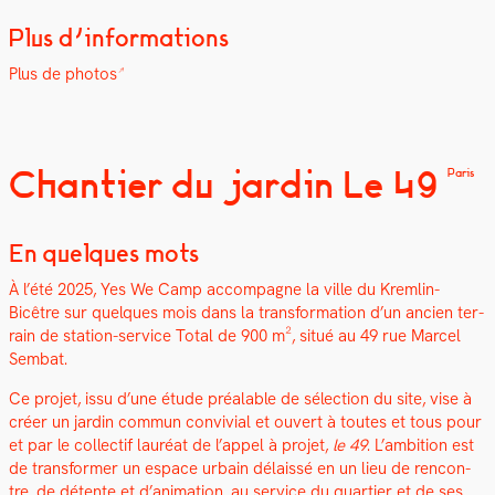
Plus d’informations
Plus de pho­tos
Chantier du jardin Le 49
Paris
En quelques mots
À l’été 2025, Yes We Camp accom­pa­gne la ville du Krem­lin-
Bicêtre sur quelques mois dans la trans­for­ma­tion d’un ancien ter­
rain de sta­tion-ser­vice Total de 900 m², situé au 49 rue Mar­cel
Sem­bat.
Ce pro­jet, issu d’une étude préal­able de sélec­tion du site, vise à
créer un jardin com­mun con­vivial et ouvert à toutes et tous pour
et par le col­lec­tif lau­réat de l’appel à pro­jet,
le 49
. L’ambition est
de trans­former un espace urbain délais­sé en un lieu de ren­con­
tre, de détente et d’animation, au ser­vice du quarti­er et de ses