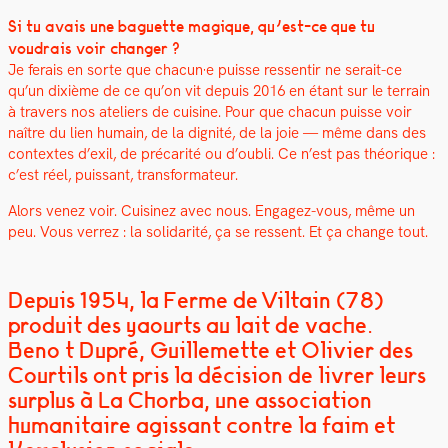
Si tu avais une baguette mag­ique, qu’est-ce que tu
voudrais voir chang­er ?
Je ferais en sorte que chacun·e puisse ressen­tir ne serait-ce
qu’un dix­ième de ce qu’on vit depuis 2016 en étant sur le ter­rain
à tra­vers nos ate­liers de cui­sine. Pour que cha­cun puisse voir
naître du lien humain, de la dig­nité, de la joie — même dans des
con­textes d’exil, de pré­car­ité ou d’oubli. Ce n’est pas théorique :
c’est réel, puis­sant, trans­for­ma­teur.
Alors venez voir. Cuisinez avec nous. Engagez-vous, même un
peu. Vous ver­rez : la sol­i­dar­ité, ça se ressent. Et ça change tout.
Depuis 1954, la Ferme de Viltain (78)
produit des yaourts au lait de vache.
Benoît Dupré, Guillemette et Olivier des
Courtils ont pris la décision de livrer leurs
surplus à La Chorba, une association
humanitaire agissant contre la faim et