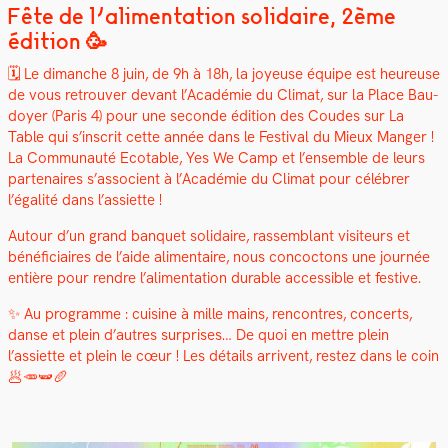
Fête de l’alimentation solidaire, 2ème
édition 🥳
🗓️ Le dimanche 8 juin, de 9h à 18h, la joyeuse équipe est heureuse
de vous retrou­ver devant l’Académie du Cli­mat, sur la Place Bau­
doy­er (Paris 4) pour une sec­onde édi­tion des Coudes sur La
Table qui s’inscrit cette année dans le Fes­ti­val du Mieux Manger !
La Com­mu­nauté Ecotable, Yes We Camp et l’ensemble de leurs
parte­naires s’associent à l’Académie du Cli­mat pour célébr­er
l’égalité dans l’assiette !
Autour d’un grand ban­quet sol­idaire, rassem­blant vis­i­teurs et
béné­fi­ci­aires de l’aide ali­men­taire, nous con­coc­tons une journée
entière pour ren­dre l’alimentation durable acces­si­ble et fes­tive.
✨ Au pro­gramme : cui­sine à mille mains, ren­con­tres, con­certs,
danse et plein d’autres sur­pris­es… De quoi en met­tre plein
l’assiette et plein le cœur ! Les détails arrivent, restez dans le coin
🥟🥕🫛🥖