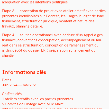
adéqua­tion avec les inten­tions poli­tiques.
Étape 3 — con­cep­tion de pro­jet avec ate­lier créatif avec par­ties
prenantes krem­li­nois­es sur l’identité, les usages, bud­get de fonc­
tion­nement, struc­tura­tion juridique, mon­tant et nature des
travaux, plan­ning détail­lé.
Étape 4 — sou­tien opéra­tionnel avec écri­t­ure d’un Appel à ges­
tion­naire, con­ven­tions d’occupation, accom­pa­g­ne­ment du lau­
réat dans sa struc­tura­tion, con­cep­tion de l’aménagement du
jardin, dépôt du dossier ERP, pré­pa­ra­tion au lance­ment du
chantier
Informations clés
Dates
Juin 2024 — mai 2025
Chiffres clés
1 ate­liers créat­ifs avec les par­ties prenantes
5 Comités de Pilotage avec M. le Maire