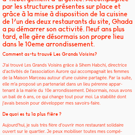
par les structures présentes sur place et
grâce à la mise à disposition de la cuisine
de l’un des deux restaurants du site, Ghada
a pu démarrer son activité. Neuf ans plus
tard, elle gère désormais son propre lieu
dans le 10eme arrondissement.
Com­ment as-tu trou­vé Les Grands Voisins?
J’ai trou­vé Les Grands Voisins grâce à Sihem Habchi, direc­trice
d’activités de l’association Aurore qui accom­pa­g­nait les femmes
de la Mai­son Marceau autour d’une cui­sine partagée. Par la suite,
elle m’a pro­posé un parte­nar­i­at dans un lieu pérenne appar­
tenant à la mairie du 10e arrondisse­ment. Désor­mais, nous avons
un bail de 6 ans, ce qui change tout pour moi. La sta­bil­ité dont
j’avais besoin pour dévelop­per mes savoirs-faire.
De quoi es tu la plus fière ?
Aujourd’hui, je suis très fière d’ouvrir mon restau­rant sol­idaire
ouvert sur le
quarti­er
. Je
peux mobilis­er toutes mes com­pé­