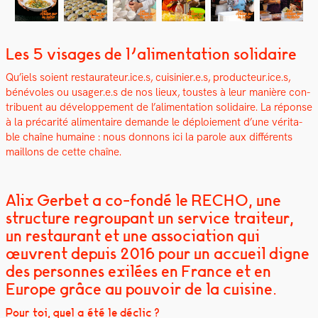
Les 5 visages de l’alimentation solidaire
Qu’iels soient restaurateur.ice.s, cuisinier.e.s, producteur.ice.s,
bénév­oles ou usager.e.s de nos lieux, tou­stes à leur manière con­
tribuent au développe­ment de l’alimentation sol­idaire. La réponse
à la pré­car­ité ali­men­taire demande le déploiement d’une véri­ta­
ble chaîne humaine : nous don­nons ici la parole aux dif­férents
mail­lons de cette chaîne.
Alix Gerbet a co-fondé le RECHO, une
structure regroupant un service traiteur,
un restaurant et une association qui
œuvrent depuis 2016 pour un accueil digne
des personnes exilées en France et en
Europe grâce au pouvoir de la cuisine.
Pour toi, quel a été le déclic ?