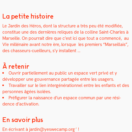
La petite histoire
Le Jardin des Héros, dont la struc­ture a très peu été mod­i­fiée,
con­stitue une des dernières reliques de la colline Saint-Charles à
Mar­seille. On pour­rait dire que c’est ici que tout a com­mencé,
a
u
VIe mil­lé­naire avant notre ère, lorsque les pre­miers “Mar­seil­lais”,
des chas­seurs-cueilleurs, s’y instal­lent …
À retenir
Ouvrir par­tielle­ment au pub­lic un espace vert privé et y
dévelop­per une gou­ver­nance partagée entre les usagers.
Tra­vailler sur le lien intergénéra­tionnel entre les enfants et des
per­son­nes âgées isolées.
Pré­fig­ur­er la nais­sance d’un espace com­mun par une rési­
dence d’activation.
En savoir plus
En écrivant à
jardin@yeswecamp.org
!