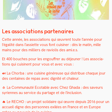
Les associations partenaires
Cette année, les asso­ci­a­tions qui œuvrent toute l’année pour
l’égalité dans l’assiette vous font cuisin­er : dès le matin, mille
mains pour des mil­liers de ravi­o­lis des ami.e.s.
Et 400 bouch­es pour les engouf­fr­er au déje­uner ! Les asso­ci­a­
tions qui cuisi­nent pour vous et avec vous :
🍛 La Chor­ba : une cui­sine généreuse qui dis­tribue chaque jour
des cen­taines de repas avec dig­nité et chaleur.
🧄 La Com­mu­nauté Ecotable avec Chez Gha­da : des saveurs
syri­ennes au ser­vice du partage et de l’inclusion.
🔥 Le RECHO : un pro­jet sol­idaire qui œuvre depuis 2016 pour un
accueil digne des per­son­nes exilées en France et en Europe