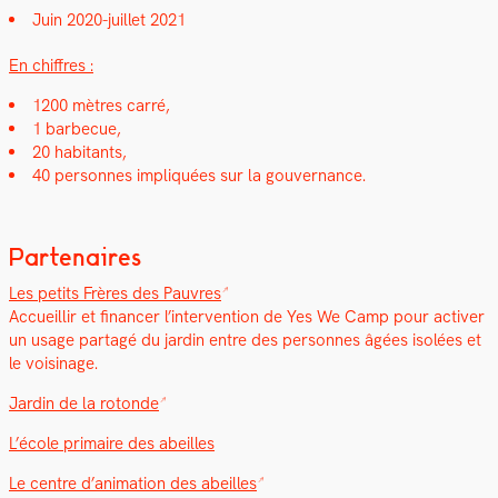
Juin 2020-juil­let 2021
En chiffres :
1200 mètres car­ré,
1 bar­be­cue,
20 habi­tants,
40 per­son­nes impliquées sur la gou­ver­nance.
Partenaires
Les petits Frères des Pau­vres
Accueil­lir et financer l’in­ter­ven­tion de Yes We Camp pour activ­er
un usage partagé du jardin entre des per­son­nes âgées isolées et
le voisi­nage.
Jardin de la rotonde
L’école pri­maire des abeilles
Le cen­tre d’animation des abeilles