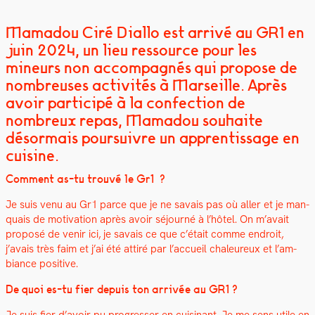
Mamadou Ciré Diallo est arrivé au GR1 en
juin 2024, un lieu ressource pour les
mineurs non accompagnés qui propose de
nombreuses activités à Marseille. Après
avoir participé à la confection de
nombreux repas, Mamadou souhaite
désormais poursuivre un apprentissage en
cuisine.
Com­ment as-tu trou­vé le Gr1 ?
Je suis venu au Gr1 parce que je ne savais pas où aller et je man­
quais de moti­va­tion après avoir séjourné à l’hô­tel. On m’avait
pro­posé de venir ici, je savais ce que c’était comme endroit,
j’avais très faim et j’ai été attiré par l’ac­cueil chaleureux et l’am­
biance pos­i­tive.
De quoi es-tu fier depuis ton arrivée au GR1 ?
Je suis fier d’avoir pu pro­gress­er en cuisi­nant.
Je me sens utile en