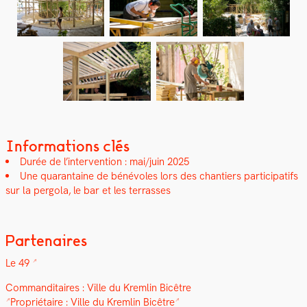
Informations clés
Durée de l’intervention : mai/juin 2025
Une quar­an­taine de bénév­oles lors des chantiers par­tic­i­pat­ifs
sur la per­go­la, le bar et les ter­rass­es
Partenaires
Le 49
Com­man­di­taires :
Ville du Krem­lin Bicêtre
Pro­prié­taire :
Ville du Krem­lin Bicêtre