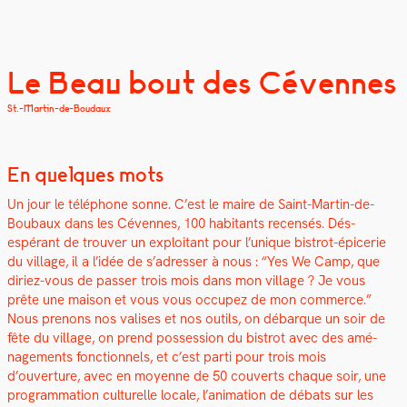
Le Beau bout des Cévennes
St.-Martin-de-Boudaux
En quelques mots
Un jour le télé­phone sonne. C’est le maire de Saint-Mar­tin-de-
Boubaux dans les Cévennes, 100 habi­tants recen­sés. Dés­
espérant de trou­ver un exploitant pour l’unique bistrot-épicerie
du vil­lage, il a l’idée de s’adresser à nous : “Yes We Camp, que
diriez-vous de pass­er trois mois dans mon vil­lage ? Je vous
prête une mai­son et vous vous occu­pez de mon com­merce.”
Nous prenons nos valis­es et nos out­ils, on débar­que un soir de
fête du vil­lage, on prend pos­ses­sion du bistrot avec des amé­
nage­ments fonc­tion­nels, et c’est par­ti pour trois mois
d’ouverture, avec en moyenne de 50 cou­verts chaque soir, une
pro­gram­ma­tion cul­turelle locale, l’animation de débats sur les