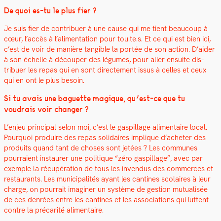
De quoi es-tu le plus fier ?
Je suis fier de con­tribuer à une cause qui me tient beau­coup à
cœur, l’ac­cès à l’al­i­men­ta­tion pour tou.te.s.
Et ce qui est bien ici,
c’est de voir de manière tan­gi­ble la portée de son action.
D’aider
à son échelle à découper des légumes, pour aller ensuite dis­
tribuer les repas qui en sont directe­ment issus à celles et ceux
qui en ont le plus besoin.
Si tu avais une baguette mag­ique, qu’est-ce que tu
voudrais voir chang­er ?
L’en­jeu prin­ci­pal selon moi, c’est le gaspillage ali­men­taire local.
Pourquoi pro­duire des repas sol­idaires implique d’acheter des
pro­duits quand tant de choses sont jetées ? Les com­munes
pour­raient instau­r­er une poli­tique “zéro gaspillage”, avec par
exem­ple la récupéra­tion de tous les inven­dus des com­merces et
restau­rants. Les munic­i­pal­ités ayant les can­tines sco­laires à leur
charge, on pour­rait imag­in­er un sys­tème de ges­tion mutu­al­isée
de ces den­rées entre les can­tines et les asso­ci­a­tions qui lut­tent
con­tre la pré­car­ité ali­men­taire.