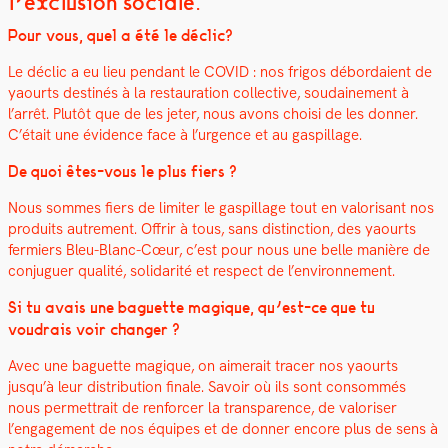
l’exclusion sociale.
Pour vous, quel a été le déclic?
Le déclic a eu lieu pen­dant le COVID : nos fri­gos débor­daient de
yaourts des­tinés à la restau­ra­tion col­lec­tive, soudaine­ment à
l’arrêt.
Plutôt que de les jeter, nous avons choisi de les don­ner.
C’était une évi­dence face à l’urgence et au gaspillage.
De quoi êtes-vous le plus fiers ?
Nous sommes fiers de lim­iter le gaspillage tout en val­orisant nos
pro­duits autrement. Offrir à tous, sans dis­tinc­tion, des yaourts
fer­miers Bleu-Blanc-Cœur, c’est pour nous une belle manière de
con­juguer qual­ité, sol­i­dar­ité et respect de l’environnement.
Si tu avais une baguette mag­ique, qu’est-ce que tu
voudrais voir chang­er ?
Avec une baguette mag­ique, on aimerait trac­er nos yaourts
jusqu’à leur dis­tri­b­u­tion finale. Savoir où ils sont con­som­més
nous per­me­t­trait de ren­forcer la trans­parence, de val­oris­er
l’engagement de nos équipes et de don­ner encore plus de sens à