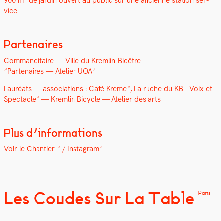
900 m² de jardin ouvert au pub­lic sur une anci­enne sta­tion ser­
vice
Partenaires
Com­man­di­taire — V
ille du Krem­lin-Bicêtre
Parte­naires —
Ate­lier UOA
Lau­réats — asso­ci­a­tions :
Café Kreme
, La ruche du KB -
Voix et
Spec­ta­cle
— Krem­lin Bicy­cle — Ate­lier des arts
Plus d’informations
Voir le Chantier
/
Insta­gram
Les Coudes Sur La Table
Paris