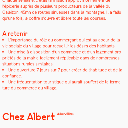
Chaque semaine, c’était la mis­sion appro­vi­sion­nement de
l’épicerie auprès de plusieurs pro­duc­teurs de la val­lée du
Galeizon. 45mn de routes sin­ueuses dans la mon­tagne. Il a fal­lu
qu’une fois, le cof­fre s’ouvre et libère toute les cours­es.
A retenir
L’importance du rôle du com­merçant qui est au coeur de la
vie sociale du vil­lage pour recueil­lir les désirs des habi­tants.
Une mise à dis­po­si­tion d’un com­merce et d’un loge­ment pro­
priétés de la mairie facile­ment réplic­a­ble dans de nom­breuses
sit­u­a­tions rurales sim­i­laires.
Une ouver­ture 7 jours sur 7 pour créer de l’habitude et de la
con­fi­ance.
Une fréquen­ta­tion touris­tique qui aurait souf­fert de la fer­me­
ture du com­merce du vil­lage.
Chez Albert
Aubervilliers