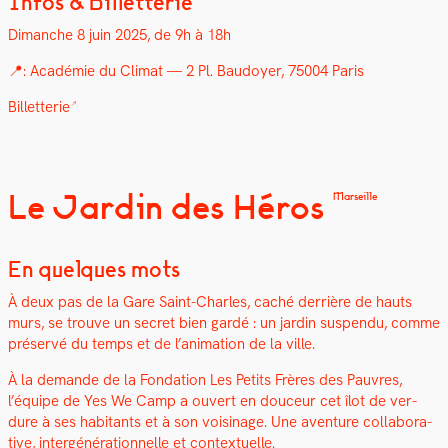
Infos & Billetterie
Dimanche 8 juin 2025, de 9h à 18h
📍: Académie du Cli­mat — 2 Pl. Bau­doy­er, 75004 Paris
Bil­let­terie
Le Jardin des Héros
Marseille
En quelques mots
À deux pas de la Gare Saint-Charles, caché der­rière de hauts
murs, se trou­ve un secret bien gardé : un jardin sus­pendu, comme
préservé du temps et de l’an­i­ma­tion de la ville.
À la demande de la Fon­da­tion Les Petits Frères des Pau­vres,
l’équipe de Yes We Camp a ouvert en douceur cet îlot de ver­
dure à ses habi­tants et à son voisi­nage. Une
aven­ture col­lab­o­ra­
tive, intergénéra­tionnelle et con­textuelle.