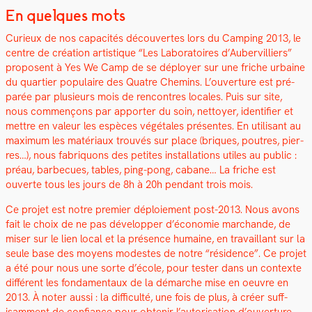
En quelques mots
Curieux de nos capac­ités décou­vertes lors du Camp­ing 2013, le
cen­tre de créa­tion artis­tique “Les Lab­o­ra­toires d’Aubervilliers”
pro­posent à Yes We Camp de se déploy­er sur une friche urbaine
du quarti­er pop­u­laire des Qua­tre Chemins. L’ouverture est pré­
parée par plusieurs mois de ren­con­tres locales. Puis sur site,
nous com­mençons par apporter du soin, net­toy­er, iden­ti­fi­er et
met­tre en valeur les espèces végé­tales présentes. En util­isant au
max­i­mum les matéri­aux trou­vés sur place (briques, poutres, pier­
res…), nous fab­riquons des petites instal­la­tions utiles au pub­lic :
préau, bar­be­cues, tables, ping-pong, cabane… La friche est
ouverte tous les jours de 8h à 20h pen­dant trois mois.
Ce pro­jet est notre pre­mier déploiement post-2013. Nous avons
fait le choix de ne pas dévelop­per d’économie marchande, de
miser sur le lien local et la présence humaine, en tra­vail­lant sur la
seule base des moyens mod­estes de notre “rési­dence”. Ce pro­jet
a été pour nous une sorte d’école, pour tester dans un con­texte
dif­férent les fon­da­men­taux de la démarche mise en oeu­vre en
2013. À not­er aus­si : la dif­fi­culté, une fois de plus, à créer suff­