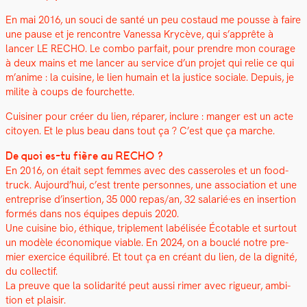
En mai 2016, un souci de san­té un peu costaud me pousse à faire
une pause et je ren­con­tre Vanes­sa Krycève, qui s’apprête à
lancer LE RECHO. Le com­bo par­fait, pour pren­dre mon courage
à deux mains et me lancer au ser­vice d’un pro­jet qui relie ce qui
m’anime : la cui­sine, le lien humain et la jus­tice sociale. Depuis, je
milite à coups de fourchette.
Cuisin­er pour créer du lien, répar­er, inclure : manger est un acte
citoyen. Et le plus beau dans tout ça ? C’est que ça marche.
De quoi es-tu fière au RECHO ?
En 2016, on était sept femmes avec des casseroles et un food-
truck. Aujourd’hui, c’est trente per­son­nes, une asso­ci­a­tion et une
entre­prise d’insertion, 35 000 repas/an, 32 salarié·es en inser­tion
for­més dans nos équipes depuis 2020.
Une cui­sine bio, éthique, triple­ment labélisée Écotable et surtout
un mod­èle économique viable. En 2024, on a bouclé notre pre­
mier exer­ci­ce équili­bré. Et tout ça en créant du lien, de la dig­nité,
du col­lec­tif.
La preuve que la sol­i­dar­ité peut aus­si rimer avec rigueur, ambi­
tion et plaisir.