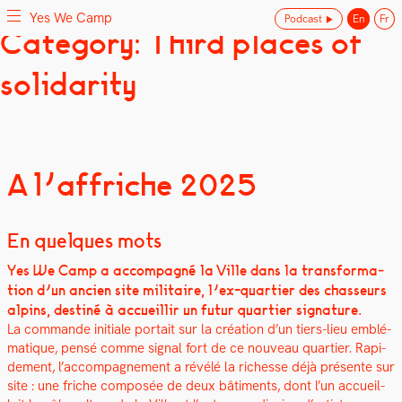
Yes We Camp
Podcast
En
Fr
Skip
Category: Third places of
Yes We Camp
Utilisation inventive des espaces disponibles
to
content
solidarity
A l’affriche 2025
En quelques mots
Yes We Camp a accom­pa­g­né la Ville dans la trans­for­ma­
tion d’un ancien site mil­i­taire, l’ex-quartier des chas­seurs
alpins, des­tiné à accueil­lir un futur quarti­er sig­na­ture.
La com­mande ini­tiale por­tait sur la créa­tion d’un tiers-lieu emblé­
ma­tique, pen­sé comme sig­nal fort de ce nou­veau quarti­er. Rapi­
de­ment, l’accompagnement a révélé la richesse déjà présente sur
site : une friche com­posée de deux bâti­ments, dont l’un accueil­