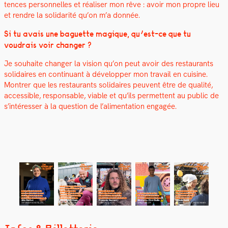
tences per­son­nelles et réalis­er mon rêve :
avoir mon pro­pre lieu
et ren­dre la sol­i­dar­ité qu’on m’a don­née.
Si tu avais une baguette mag­ique, qu’est-ce que tu
voudrais voir chang­er ?
Je souhaite chang­er la vision qu’on peut avoir des restau­rants
sol­idaires en con­tin­u­ant à dévelop­per mon tra­vail en cui­sine.
Mon­tr­er que les restau­rants sol­idaires peu­vent être de qual­ité,
acces­si­ble, respon­s­able, viable et qu’ils per­me­t­tent au pub­lic de
s’in­téress­er à la ques­tion de l’alimentation engagée.