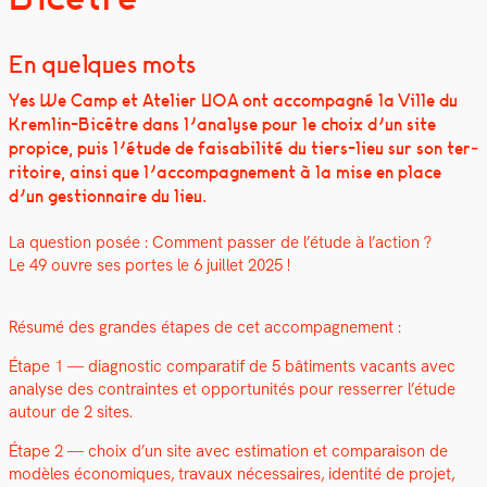
En quelques mots
Yes We Camp et Ate­lier UOA ont accom­pa­g­né la Ville du
Krem­lin-Bicêtre dans l’analyse pour le choix d’un site
prop­ice, puis l’étude de fais­abil­ité du tiers-lieu sur son ter­
ri­toire, ain­si que l’accompagnement à la mise en place
d’un ges­tion­naire du lieu.
La ques­tion posée : Com­ment pass­er de l’étude à l’action ?
Le 49 ouvre ses portes le 6 juil­let 2025 !
Résumé des grandes étapes de cet accom­pa­g­ne­ment :
Étape 1 — diag­nos­tic com­para­tif de 5 bâti­ments vacants avec
analyse des con­traintes et oppor­tu­nités pour resser­rer l’étude
autour de 2 sites.
Étape 2 — choix d’un site avec esti­ma­tion et com­para­i­son de
mod­èles économiques, travaux néces­saires, iden­tité de pro­jet,