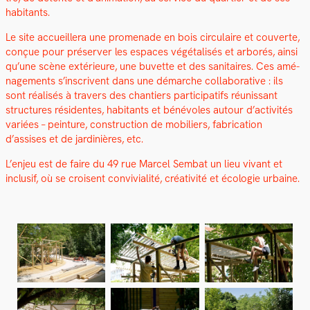
habi­tants.
Le site accueillera une prom­e­nade en bois cir­cu­laire et cou­verte,
conçue pour préserv­er les espaces végé­tal­isés et arborés, ain­si
qu’une scène extérieure, une buvette et des san­i­taires. Ces amé­
nage­ments s’inscrivent dans une démarche col­lab­o­ra­tive : ils
sont réal­isés à tra­vers des chantiers par­tic­i­pat­ifs réu­nis­sant
struc­tures rési­dentes, habi­tants et bénév­oles autour d’activités
var­iées – pein­ture, con­struc­tion de mobiliers, fab­ri­ca­tion
d’assises et de jar­dinières, etc.
L’enjeu est de faire du 49 rue Mar­cel Sem­bat un lieu vivant et
inclusif, où se croisent con­vivi­al­ité, créa­tiv­ité et écolo­gie urbaine.