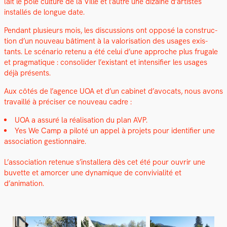
lait le pôle cul­ture de la Ville et l’autre une dizaine d’artistes
instal­lés de longue date.
Pen­dant plusieurs mois, les dis­cus­sions ont opposé la con­struc­
tion d’un nou­veau bâti­ment à la val­ori­sa­tion des usages exis­
tants. Le scé­nario retenu a été celui d’une approche plus fru­gale
et prag­ma­tique : con­solid­er l’existant et inten­si­fi­er les usages
déjà présents.
Aux côtés de l’agence UOA et d’un cab­i­net d’avocats, nous avons
tra­vail­lé à pré­cis­er ce nou­veau cadre :
UOA a assuré la réal­i­sa­tion du plan AVP.
Yes We Camp a piloté un appel à pro­jets pour iden­ti­fi­er une
asso­ci­a­tion ges­tion­naire.
L’association retenue s’installera dès cet été pour ouvrir une
buvette et amorcer une dynamique de con­vivi­al­ité et
d’animation.