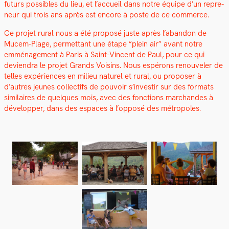
futurs pos­si­bles du lieu, et l’accueil dans notre équipe d’un repre­
neur qui trois ans après est encore à poste de ce com­merce.
Ce pro­jet rur­al nous a été pro­posé juste après l’abandon de
Mucem-Plage, per­me­t­tant une étape “plein air” avant notre
emmé­nage­ment à Paris à Saint-Vin­cent de Paul, pour ce qui
devien­dra le pro­jet Grands Voisins. Nous espérons renou­vel­er de
telles expéri­ences en milieu naturel et rur­al, ou pro­pos­er à
d’autres jeunes col­lec­tifs de pou­voir s’investir sur des for­mats
sim­i­laires de quelques mois, avec des fonc­tions marchan­des à
dévelop­per, dans des espaces à l’opposé des métrop­o­les.