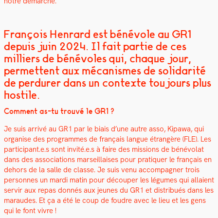
notre démarche.
François Henrard est bénévole au GR1
depuis juin 2024. Il fait partie de ces
milliers de bénévoles qui, chaque jour,
permettent aux mécanismes de solidarité
de perdurer dans un contexte toujours plus
hostile.
Com­ment as-tu trou­vé le GR1 ?
Je suis arrivé au GR1 par le biais d’une autre asso, Kipawa, qui
organ­ise des pro­grammes de français langue étrangère (FLE). Les
participant.e.s sont invité.e.s à faire des mis­sions de bénévolat
dans des asso­ci­a­tions mar­seil­lais­es pour pra­ti­quer le français en
dehors de la salle de classe. Je suis venu accom­pa­g­n­er trois
per­son­nes un mar­di matin pour découper les légumes qui allaient
servir aux repas don­nés aux jeunes du GR1 et dis­tribués dans les
maraudes. Et ça a été le coup de foudre avec le lieu et les gens
qui le font vivre !