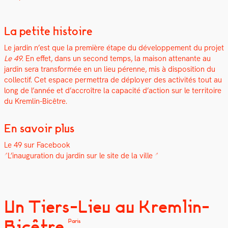
La petite histoire
Le jardin n’est que la pre­mière étape du développe­ment du pro­jet
Le 49
. En effet, dans un sec­ond temps, la mai­son attenante au
jardin sera trans­for­mée en un lieu pérenne, mis à dis­po­si­tion du
col­lec­tif. Cet espace per­me­t­tra de déploy­er des activ­ités tout au
long de l’année et d’accroître la capac­ité d’action sur le ter­ri­toire
du Krem­lin-Bicêtre.
En savoir plus
Le 49 sur Face­book
L’inauguration du jardin sur le site de la ville
Un Tiers-Lieu au Kremlin-
Bicêtre
Paris