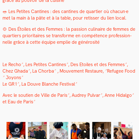
grâce au pou­voir de la cui­sine
🥗 Les Petites Can­tines : des can­tines de quarti­er où chacun·e
met la main à la pâte et à la table, pour retiss­er du lien local.
🍲 Des Étoiles et des Femmes : la pas­sion culi­naire de femmes de
quartiers pri­or­i­taires se trans­forme en com­pé­tence pro­fes­sion­
nelle grâce à cette équipe emplie de générosité
Le Recho
,
Les Petites Can­tines
,
Des Etoiles et des Femmes
,
Chez Gha­da
,
La Chor­ba
,
Mou­ve­ment Restau­re,
Refugee Food
Joyons
Le GR1
,
La Dou­ve Blanche Fes­ti­val
Avec le sou­tien de
Ville de Paris
,
Audrey Pul­var
,
Anne Hidal­go
et
Eau de Paris