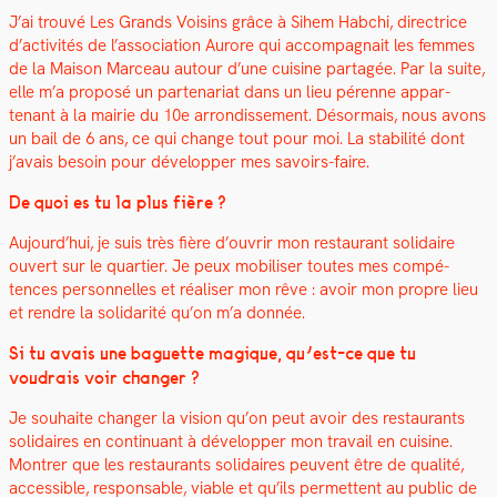
J’ai trou­vé Les Grands Voisins grâce à Sihem Habchi, direc­trice
d’activités de l’association Aurore qui accom­pa­g­nait les femmes
de la Mai­son Marceau autour d’une cui­sine partagée. Par la suite,
elle m’a pro­posé un parte­nar­i­at dans un lieu pérenne appar­
tenant à la mairie du 10e arrondisse­ment. Désor­mais, nous avons
un bail de 6 ans, ce qui change tout pour moi. La sta­bil­ité dont
j’avais besoin pour dévelop­per mes savoirs-faire.
De quoi es tu la plus fière ?
Aujourd’hui, je suis très fière d’ouvrir mon restau­rant sol­idaire
ouvert sur le
quarti­er
. Je
peux mobilis­er toutes mes com­pé­
tences per­son­nelles et réalis­er mon rêve :
avoir mon pro­pre lieu
et ren­dre la sol­i­dar­ité qu’on m’a don­née.
Si tu avais une baguette mag­ique, qu’est-ce que tu
voudrais voir chang­er ?
Je souhaite chang­er la vision qu’on peut avoir des restau­rants
sol­idaires en con­tin­u­ant à dévelop­per mon tra­vail en cui­sine.
Mon­tr­er que les restau­rants sol­idaires peu­vent être de qual­ité,
acces­si­ble, respon­s­able, viable et qu’ils per­me­t­tent au pub­lic de