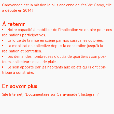
Car­a­vanade est la mis­sion la plus anci­enne de Yes We Camp, elle
a débuté en 2014 !
À retenir
Notre capac­ité à mobilis­er de l’implication volon­taire pour ces
réal­i­sa­tions par­tic­i­pa­tives.
La force de la mise en scène par nos car­a­vanes col­orées.
La mobil­i­sa­tion col­lec­tive depuis la con­cep­tion jusqu’à la
réal­i­sa­tion et l’entretien.
Les deman­des nom­breuses d’outils de quartiers : com­pos­
teurs, col­lecteurs d’eau de pluie…
Le soin apporté par les habi­tants aux objets qu’ils ont con­
tribué à con­stru­ire.
En savoir plus
Site Inter­net
,
Doc­u­men­taire sur Car­a­vanade
,
Insta­gram