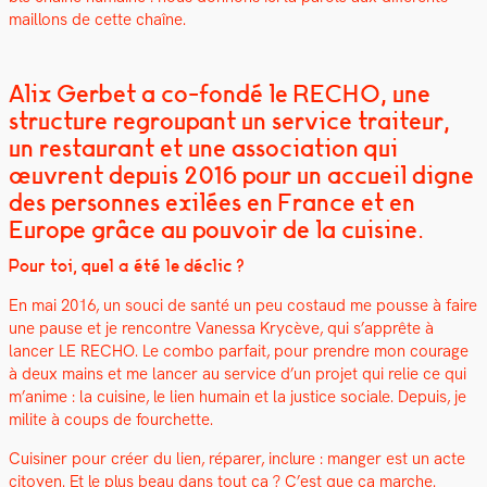
mail­lons de cette chaîne.
Alix Gerbet a co-fondé le RECHO, une
structure regroupant un service traiteur,
un restaurant et une association qui
œuvrent depuis 2016 pour un accueil digne
des personnes exilées en France et en
Europe grâce au pouvoir de la cuisine.
Pour toi, quel a été le déclic ?
En mai 2016, un souci de san­té un peu costaud me pousse à faire
une pause et je ren­con­tre Vanes­sa Krycève, qui s’apprête à
lancer LE RECHO. Le com­bo par­fait, pour pren­dre mon courage
à deux mains et me lancer au ser­vice d’un pro­jet qui relie ce qui
m’anime : la cui­sine, le lien humain et la jus­tice sociale. Depuis, je
milite à coups de fourchette.
Cuisin­er pour créer du lien, répar­er, inclure : manger est un acte
citoyen. Et le plus beau dans tout ça ? C’est que ça marche.