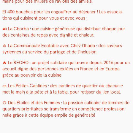
mains pour des mil­liers de ravi­o­lis des ami.e.s.
Et 400 bouch­es pour les engouf­fr­er au déje­uner ! Les asso­ci­a­
tions qui cuisi­nent pour vous et avec vous :
🍛 La Chor­ba : une cui­sine généreuse qui dis­tribue chaque jour
des cen­taines de repas avec dig­nité et chaleur.
🧄 La Com­mu­nauté Ecotable avec Chez Gha­da : des saveurs
syri­ennes au ser­vice du partage et de l’inclusion.
🔥 Le RECHO : un pro­jet sol­idaire qui œuvre depuis 2016 pour un
accueil digne des per­son­nes exilées en France et en Europe
grâce au pou­voir de la cui­sine
🥗 Les Petites Can­tines : des can­tines de quarti­er où chacun·e
met la main à la pâte et à la table, pour retiss­er du lien local.
🍲 Des Étoiles et des Femmes : la pas­sion culi­naire de femmes de
quartiers pri­or­i­taires se trans­forme en com­pé­tence pro­fes­sion­
nelle grâce à cette équipe emplie de générosité