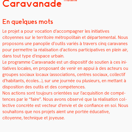
Caravanade
Marseille
En quelques mots
Le pro­jet a pour voca­tion d’accompagner les ini­tia­tives
citoyennes sur le ter­ri­toire mét­ro­pol­i­tain et départe­men­tal. Nous
pro­posons une panoplie d’outils var­iés à tra­vers cinq car­a­vanes
pour per­me­t­tre la réal­i­sa­tion d’actions par­tic­i­pa­tives en plein air,
dans tout type d’espace urbain.
Le pro­gramme Car­a­vanade est un dis­posi­tif de sou­tien à ces ini­
tia­tives locales, en pro­posant de venir en appui à des acteurs ou
groupes soci­aux locaux (asso­ci­a­tions, cen­tres soci­aux, col­lec­tif
d’habitants, écoles…), sur une journée ou plusieurs, en met­tant à
dis­po­si­tion des out­ils et des com­pé­tences.
Nos actions sont tou­jours ori­en­tées sur l’acquisition de com­pé­
tences par le “faire”. Nous avons observé que la réal­i­sa­tion col­
lec­tive con­crète est vecteur d’envie et de con­fi­ance en soi. Nous
souhaitons que nos pro­jets aient une portée éduca­tive,
citoyenne, tech­nique et joyeuse.