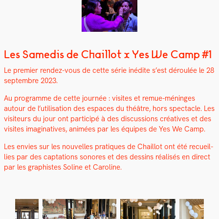
Les Samedis de Chaillot x Yes We Camp #1
Le pre­mier ren­dez-vous de cette série inédite s’est déroulée le 28
sep­tem­bre 2023.
Au pro­gramme de cette journée : vis­ites et remue-méninges
autour de l’u­til­i­sa­tion des espaces du théâtre, hors spec­ta­cle. Les
vis­i­teurs du jour ont par­ticipé à des dis­cus­sions créa­tives et des
vis­ites imag­i­na­tives, ani­mées par les équipes de Yes We Camp.
Les envies sur les nou­velles pra­tiques de Chail­lot ont été recueil­
lies par des cap­ta­tions sonores et des dessins réal­isés en direct
par les graphistes Soline et Car­o­line.