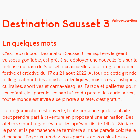
Destination Sausset 3
Aulnay-sous-Bois
En quelques mots
C’est repar­ti pour Des­ti­na­tion Saus­set ! Hemis­phère, le géant
vais­seau gon­flable, est prêt à se déploy­er une nou­velle fois sur la
pelouse du parc du Saus­set, qui accueillera une pro­gram­ma­tion
fes­tive et créa­tive du 17 au 21 août 2022. Autour de cette grande
bulle graviteront des activ­ités éclec­tiques ; musi­cales, artis­tiques,
culi­naires, sportives et car­nava­lesques. Parade et pail­lettes pour
les enfants, les par­ents, les habitué·es du parc et les curieux·ses ;
tout le monde est invité à se join­dre à la fête, c’est gra­tu­it !
La pro­gram­ma­tion est ouverte, toute per­son­ne qui le souhaite
peut pren­dre part à l’aventure en pro­posant une ani­ma­tion.
Des
ate­liers seront organ­isés tous les après-midis de 14h à 18h dans
le parc, et la per­ma­nence se ter­min­era sur une parade col­orée le
dimanche ! Soyez au ren­dez-vous paré·e·s de vos plus beaux