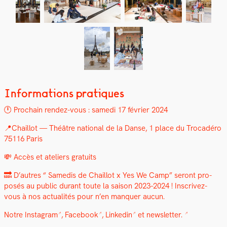
Informations pratiques
🕛 Prochain ren­dez-vous : same­di 17 févri­er 2024
📍Chail­lot — Théâtre nation­al de la Danse, 1 place du Tro­cadéro
75116 Paris
💸 Accès et ate­liers gra­tu­its
🔜 D’autres “ Samedis de Chail­lot x Yes We Camp” seront pro­
posés au pub­lic durant toute la sai­son 2023–2024 !
Inscrivez-
vous à nos actu­al­ités pour n’en man­quer aucun.
Notre
Insta­gram
,
Face­book
,
Linkedin
et
newslet­ter.