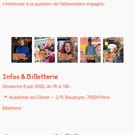
s’in­téress­er à la ques­tion de l’alimentation engagée.
Infos & Billetterie
Dimanche 8 juin 2025, de 9h à 18h
📍: Académie du Cli­mat — 2 Pl. Bau­doy­er, 75004 Paris
Bil­let­terie