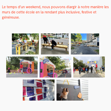
Le temps d’un week­end, nous pou­vons élargir à notre manière les
murs de cette école en la ren­dant plus inclu­sive, fes­tive et
généreuse.