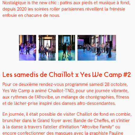
Nos­tal­gique is the new chic : patins aux pieds et musique à fond,
depuis 2020 les soirées roller parisi­ennes réveil­lent la frénésie
enfouie en chacun·e de nous.
Les samedis de Chaillot x Yes We Camp #2
Pour ce deux­ième ren­dez-vous pro­gram­mé same­di 28 octo­bre,
Yes We Camp a ani­mé Chail­lot-TND, pour une journée vibrante,
aux rythmes de l’Afrovibe, un mélange de ​​choré­gra­phies, fit­ness
et de lâch­er-prise inspiré des dans­es afro-descen­dantes.
En journée, il était pos­si­ble de vis­iter Chail­lot de fond en comble,
brunch­er dans le Grand foy­er avec Bande de Cheffes, et s’ini­ti­er
à la danse à tra­vers l’ate­lier d’ini­ti­a­tion “Afrovibe Fam­i­ly” ou
encore con­fec­tion­ner des masques avec la graphiste Pauline