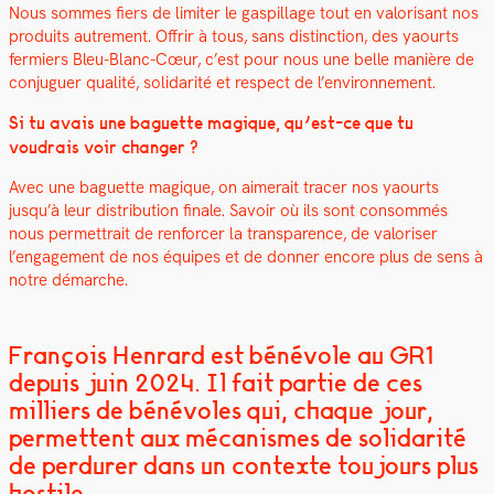
Nous sommes fiers de lim­iter le gaspillage tout en val­orisant nos
pro­duits autrement. Offrir à tous, sans dis­tinc­tion, des yaourts
fer­miers Bleu-Blanc-Cœur, c’est pour nous une belle manière de
con­juguer qual­ité, sol­i­dar­ité et respect de l’environnement.
Si tu avais une baguette mag­ique, qu’est-ce que tu
voudrais voir chang­er ?
Avec une baguette mag­ique, on aimerait trac­er nos yaourts
jusqu’à leur dis­tri­b­u­tion finale. Savoir où ils sont con­som­més
nous per­me­t­trait de ren­forcer la trans­parence, de val­oris­er
l’engagement de nos équipes et de don­ner encore plus de sens à
notre démarche.
François Henrard est bénévole au GR1
depuis juin 2024. Il fait partie de ces
milliers de bénévoles qui, chaque jour,
permettent aux mécanismes de solidarité
de perdurer dans un contexte toujours plus
hostile.