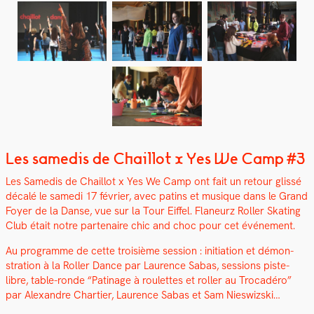
Les samedis de Chaillot x Yes We Camp #3
Les Samedis de Chail­lot x Yes We Camp ont fait un retour glis­sé
décalé le same­di 17 févri­er, avec patins et musique dans le Grand
Foy­er de la Danse, vue sur la Tour Eif­fel. Fla­neurz Roller Skat­ing
Club était notre parte­naire chic and choc pour cet événe­ment.
Au pro­gramme de cette troisième ses­sion : ini­ti­a­tion et démon­
stra­tion à la Roller Dance par Lau­rence Sabas, ses­sions piste-
libre, table-ronde “Pati­nage à roulettes et roller au Tro­cadéro”
par Alexan­dre Charti­er, Lau­rence Sabas et Sam Nieswiz­s­ki…