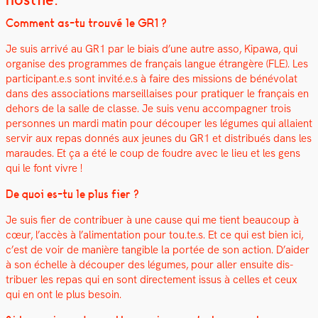
Com­ment as-tu trou­vé le GR1 ?
Je suis arrivé au GR1 par le biais d’une autre asso, Kipawa, qui
organ­ise des pro­grammes de français langue étrangère (FLE). Les
participant.e.s sont invité.e.s à faire des mis­sions de bénévolat
dans des asso­ci­a­tions mar­seil­lais­es pour pra­ti­quer le français en
dehors de la salle de classe. Je suis venu accom­pa­g­n­er trois
per­son­nes un mar­di matin pour découper les légumes qui allaient
servir aux repas don­nés aux jeunes du GR1 et dis­tribués dans les
maraudes. Et ça a été le coup de foudre avec le lieu et les gens
qui le font vivre !
De quoi es-tu le plus fier ?
Je suis fier de con­tribuer à une cause qui me tient beau­coup à
cœur, l’ac­cès à l’al­i­men­ta­tion pour tou.te.s.
Et ce qui est bien ici,
c’est de voir de manière tan­gi­ble la portée de son action.
D’aider
à son échelle à découper des légumes, pour aller ensuite dis­
tribuer les repas qui en sont directe­ment issus à celles et ceux
qui en ont le plus besoin.