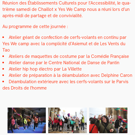
Réu­nion des Étab­lisse­ments Cul­turels pour l’Accessibilité, le qua­
trième same­di de Chail­lot x Yes We Camp nous a réu­ni lors d’un
après-midi de partage et de con­vivi­al­ité.
Au pro­gramme de cette journée :
Ate­lier géant de con­fec­tion de cerfs-volants en con­tinu par
Yes We camp avec la com­plic­ité d’Asiemut et de Les Vents du
Tao
Ate­liers de maque­ttes de cos­tume par la Comédie Française
Ate­lier danse par le Cen­tre Nation­al de Danse de Pan­tin
Ate­lier hip hop élec­tro par La Vil­lette
Ate­lier de pré­pa­ra­tion à la déam­bu­la­tion avec Del­phine Caron
Déam­bu­la­tion extérieure avec les cerfs-volants sur le Parvis
des Droits de l’homme