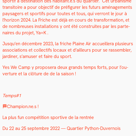
sportif à des­ti­na­tion des habitant.e.s du quarti­er. Cet urban­isme
tran­si­toire a pour objec­tif de pré­fig­ur­er les futurs amé­nage­ments
paysagers et sportifs pour toutes et tous, qui ver­ront le jour à
l’hori­zon 2024. La Friche est déjà en cours de trans­for­ma­tion, et
de nom­breuses instal­la­tions y ont été con­stru­ites par les parte­
naires du pro­jet, Ya+K .
Jusqu’en décem­bre 2023, la friche Plaine Air accueillera plusieurs
asso­ci­a­tions et col­lec­tifs locaux et d’ailleurs pour se rassem­bler,
jar­diner, s’amuser et faire du sport.
Yes We Camp y pro­posera deux grands temps forts, pour l’ou­
ver­ture et la clô­ture de de la sai­son !
Temps#1
🏁Champion.ne.s !
La plus fun com­péti­tion sportive de la ren­trée
Du 22 au 25 sep­tem­bre 2022 — Quarti­er Python-Duver­nois