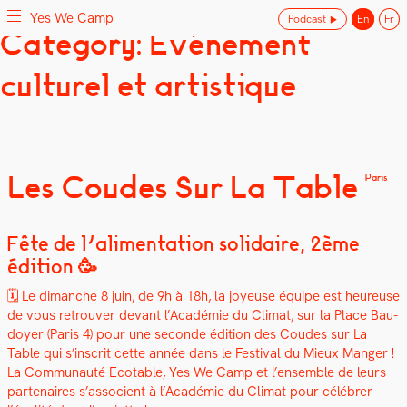
Yes We Camp
Podcast
En
Fr
Skip
Category: Evénement
Yes We Camp
Utilisation inventive des espaces disponibles
to
content
culturel et artistique
Les Coudes Sur La Table
Paris
Fête de l’alimentation solidaire, 2ème
édition 🥳
🗓️ Le dimanche 8 juin, de 9h à 18h, la joyeuse équipe est heureuse
de vous retrou­ver devant l’Académie du Cli­mat, sur la Place Bau­
doy­er (Paris 4) pour une sec­onde édi­tion des Coudes sur La
Table qui s’inscrit cette année dans le Fes­ti­val du Mieux Manger !
La Com­mu­nauté Ecotable, Yes We Camp et l’ensemble de leurs
parte­naires s’associent à l’Académie du Cli­mat pour célébr­er