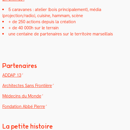
5 car­a­vanes : ate­lier (bois prin­ci­pale­ment), média
(projection/radio), cui­sine, ham­mam, scène
+ de 250 actions depuis la créa­tion
+ de 40 000h sur le ter­rain
une cen­taine de parte­naires sur le ter­ri­toire mar­seil­lais
Partenaires
ADDAP 13
Archi­tectes Sans Fron­tière
Médecins du Monde
Fon­da­tion Abbé Pierre
La petite histoire