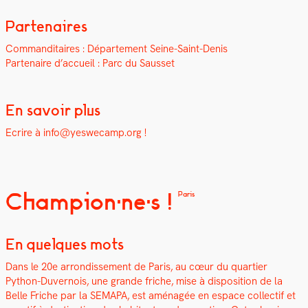
Partenaires
Com­man­di­taires : Départe­ment Seine-Saint-Denis
Parte­naire d’accueil : Parc du Saus­set
En savoir plus
Ecrire à info@yeswecamp.org !
Champion·ne·s !
Paris
En quelques mots
Dans le 20e arrondisse­ment de Paris, au cœur du quarti­er
Python-Duver­nois, une grande friche, mise à dis­po­si­tion de la
Belle Friche par la SEMAPA, est amé­nagée en espace col­lec­tif et