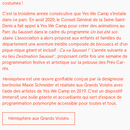
cos­tumes !
C’est la troisième année con­séc­u­tive que Yes We Camp s’installe
dans ce parc. En août 2020, le Con­seil Général de la Seine-Saint-
Denis a fait appel à Yes We Camp pour créer des ani­ma­tions au
Parc du Saus­set dans le cadre du pro­gramme
Un bel été sol­
idaire
. L’association a alors pro­posé aux enfants et familles du
départe­ment une aven­ture inédite com­posée de bivouacs et d’un
pique-nique géant et inclusif :
Ca va Saus­set !
L’année suiv­ante a
eu lieu
Des­ti­na­tion Saus­set
, pro­posant cette fois une semaine de
pro­gram­ma­tion fes­tive et artis­tique sur la pelouse des Prés-Car­
rés.
Hemi­sphere
est une œuvre gon­flable conçue par la designeuse
berli­noise Max­ie Schnei­der et réal­isée aux Grands Voisins avec
l’aide des artistes de Yes We Camp en 2019. C’est un dis­posi­tif
immer­sif, une bulle géante et accueil­lante qui sert d’espace de
pro­gram­ma­tion poly­mor­phe acces­si­ble pour toutes et tous.
Hémis­phère aux Grands Voisins