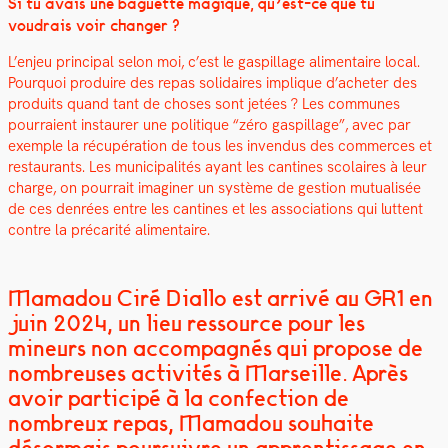
Si tu avais une baguette mag­ique, qu’est-ce que tu
voudrais voir chang­er ?
L’en­jeu prin­ci­pal selon moi, c’est le gaspillage ali­men­taire local.
Pourquoi pro­duire des repas sol­idaires implique d’acheter des
pro­duits quand tant de choses sont jetées ? Les com­munes
pour­raient instau­r­er une poli­tique “zéro gaspillage”, avec par
exem­ple la récupéra­tion de tous les inven­dus des com­merces et
restau­rants. Les munic­i­pal­ités ayant les can­tines sco­laires à leur
charge, on pour­rait imag­in­er un sys­tème de ges­tion mutu­al­isée
de ces den­rées entre les can­tines et les asso­ci­a­tions qui lut­tent
con­tre la pré­car­ité ali­men­taire.
Mamadou Ciré Diallo est arrivé au GR1 en
juin 2024, un lieu ressource pour les
mineurs non accompagnés qui propose de
nombreuses activités à Marseille. Après
avoir participé à la confection de
nombreux repas, Mamadou souhaite