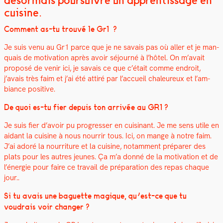
désormais poursuivre un apprentissage en
cuisine.
Com­ment as-tu trou­vé le Gr1 ?
Je suis venu au Gr1 parce que je ne savais pas où aller et je man­
quais de moti­va­tion après avoir séjourné à l’hô­tel. On m’avait
pro­posé de venir ici, je savais ce que c’était comme endroit,
j’avais très faim et j’ai été attiré par l’ac­cueil chaleureux et l’am­
biance pos­i­tive.
De quoi es-tu fier depuis ton arrivée au GR1 ?
Je suis fier d’avoir pu pro­gress­er en cuisi­nant.
Je me sens utile en
aidant la cui­sine à nous nour­rir tous
. Ici, on mange à notre faim.
J’ai adoré la nour­ri­t­ure et la cui­sine, notam­ment pré­par­er des
plats pour les autres jeunes. Ça m’a don­né de la moti­va­tion et de
l’én­ergie pour faire ce tra­vail de pré­pa­ra­tion des repas chaque
jour..
Si tu avais une baguette mag­ique, qu’est-ce que tu
voudrais voir chang­er ?