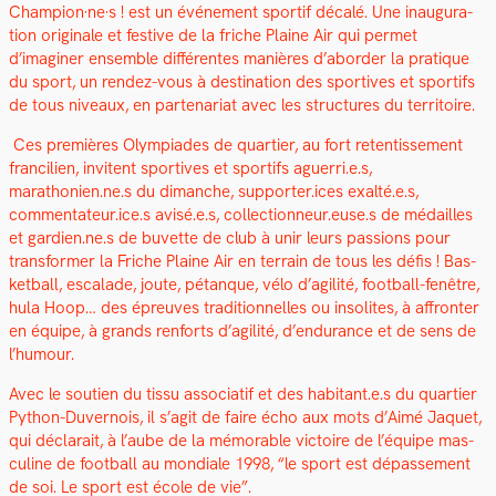
Champion·ne·s ! est un événe­ment sportif décalé. Une inau­gu­ra­
tion orig­i­nale et fes­tive de la friche Plaine Air qui per­met
d’imaginer ensem­ble dif­férentes manières d’aborder la pra­tique
du sport, un ren­dez-vous à des­ti­na­tion des sportives et sportifs
de tous niveaux, en parte­nar­i­at avec les struc­tures du ter­ri­toire.
Ces pre­mières Olympiades de quarti­er, au fort reten­tisse­ment
fran­cilien, invi­tent sportives et sportifs aguerri.e.s,
marathonien.ne.s du dimanche, supporter.ices exalté.e.s,
commentateur.ice.s avisé.e.s, collectionneur.euse.s de médailles
et gardien.ne.s de buvette de club à unir leurs pas­sions pour
trans­former la Friche Plaine Air en ter­rain de tous les défis ! Bas­
ket­ball, escalade, joute, pétanque, vélo d’agilité, foot­ball-fenêtre,
hula Hoop… des épreuves tra­di­tion­nelles ou inso­lites, à affron­ter
en équipe, à grands ren­forts d’agilité, d’endurance et de sens de
l’humour.
Avec le sou­tien du tis­su asso­ci­atif et des habitant.e.s du quarti­er
Python-Duver­nois, il s’agit de faire écho aux mots d’Aimé Jaquet,
qui déclarait, à l’aube de la mémorable vic­toire de l’équipe mas­
cu­line de foot­ball au mon­di­ale 1998, “le sport est dépasse­ment
de soi. Le sport est école de vie”.