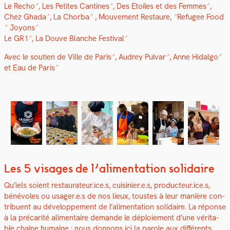
Le Recho
,
Les Petites Can­tines
,
Des Etoiles et des Femmes
,
Chez Gha­da
,
La Chor­ba
,
Mou­ve­ment Restau­re,
Refugee Food
Joyons
Le GR1
,
La Dou­ve Blanche Fes­ti­val
Avec le sou­tien de
Ville de Paris
,
Audrey Pul­var
,
Anne Hidal­go
et
Eau de Paris
Les 5 visages de l’alimentation solidaire
Qu’iels soient restaurateur.ice.s, cuisinier.e.s, producteur.ice.s,
bénév­oles ou usager.e.s de nos lieux, tou­stes à leur manière con­
tribuent au développe­ment de l’alimentation sol­idaire. La réponse
à la pré­car­ité ali­men­taire demande le déploiement d’une véri­ta­
ble chaîne humaine : nous don­nons ici la parole aux dif­férents