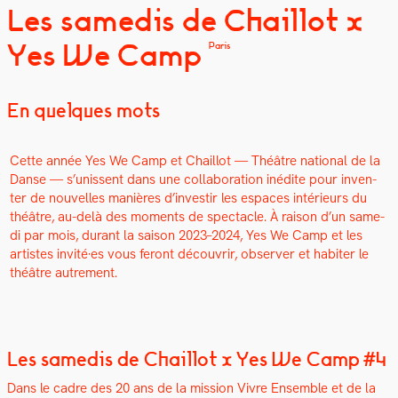
Les samedis de Chaillot x
Yes We Camp
Paris
En quelques mots
Cette année Yes We Camp et Chail­lot — Théâtre nation­al de la
Danse — s’unissent dans une col­lab­o­ra­tion inédite pour inven­
ter de nou­velles manières d’investir les espaces intérieurs du
théâtre, au-delà des moments de spec­ta­cle. À rai­son d’un same­
di par mois, durant la sai­son 2023–2024, Yes We Camp et les
artistes invité·es vous fer­ont décou­vrir, observ­er et habiter le
théâtre autrement.
Les samedis de Chaillot x Yes We Camp #4
Dans le cadre des 20 ans de la mis­sion Vivre Ensem­ble et de la