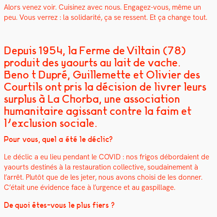
Alors venez voir. Cuisinez avec nous. Engagez-vous, même un
peu. Vous ver­rez : la sol­i­dar­ité, ça se ressent. Et ça change tout.
Depuis 1954, la Ferme de Viltain (78)
produit des yaourts au lait de vache.
Benoît Dupré, Guillemette et Olivier des
Courtils ont pris la décision de livrer leurs
surplus à La Chorba, une association
humanitaire agissant contre la faim et
l’exclusion sociale.
Pour vous, quel a été le déclic?
Le déclic a eu lieu pen­dant le COVID : nos fri­gos débor­daient de
yaourts des­tinés à la restau­ra­tion col­lec­tive, soudaine­ment à
l’arrêt.
Plutôt que de les jeter, nous avons choisi de les don­ner.
C’était une évi­dence face à l’urgence et au gaspillage.
De quoi êtes-vous le plus fiers ?