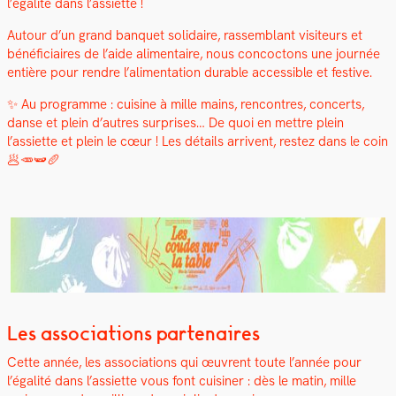
l’égalité dans l’assiette !
Autour d’un grand ban­quet sol­idaire, rassem­blant vis­i­teurs et
béné­fi­ci­aires de l’aide ali­men­taire, nous con­coc­tons une journée
entière pour ren­dre l’alimentation durable acces­si­ble et fes­tive.
✨ Au pro­gramme : cui­sine à mille mains, ren­con­tres, con­certs,
danse et plein d’autres sur­pris­es… De quoi en met­tre plein
l’assiette et plein le cœur ! Les détails arrivent, restez dans le coin
🥟🥕🫛🥖
Les associations partenaires
Cette année, les asso­ci­a­tions qui œuvrent toute l’année pour
l’égalité dans l’assiette vous font cuisin­er : dès le matin, mille