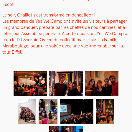
Escot.
Le soir, Chail­lot s’est trans­for­mé en dance­floor !
Les mem­bres de Yes We Camp ont invité les vis­i­teurs à partager
un grand ban­quet, pré­paré par les cheffes de nos can­tines, et à
fêter leur Assem­blée générale. À cette occa­sion, Yes We Camp a
reçu la DJ Scor­pio Qveen du col­lec­tif mar­seil­lais La Famille
Maraboutage, pour une soirée avec une vue impren­able sur la
tour Eif­fel.