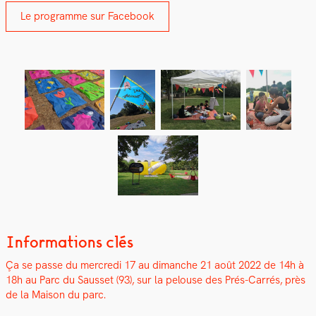
Le pro­gramme sur Face­book
Informations clés
Ça se passe du mer­cre­di 17 au dimanche 21 août 2022 d
e 14h à
18h
au Parc du Saus­set (93), sur la pelouse des Prés-Car­rés, près
de la Mai­son du parc.