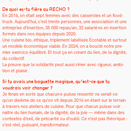
De quoi es-tu fière au RECHO ?
En 2016, on était sept femmes avec des casseroles et un food-
truck. Aujourd’hui, c’est trente per­son­nes, une asso­ci­a­tion et une
entre­prise d’insertion, 35 000 repas/an, 32 salarié·es en inser­tion
for­més dans nos équipes depuis 2020.
Une cui­sine bio, éthique, triple­ment labélisée Écotable et surtout
un mod­èle économique viable. En 2024, on a bouclé notre pre­
mier exer­ci­ce équili­bré. Et tout ça en créant du lien, de la dig­nité,
du col­lec­tif.
La preuve que la sol­i­dar­ité peut aus­si rimer avec rigueur, ambi­
tion et plaisir.
Si tu avais une baguette mag­ique, qu’est-ce que tu
voudrais voir chang­er ?
Je ferais en sorte que chacun·e puisse ressen­tir ne serait-ce
qu’un dix­ième de ce qu’on vit depuis 2016 en étant sur le ter­rain
à tra­vers nos ate­liers de cui­sine. Pour que cha­cun puisse voir
naître du lien humain, de la dig­nité, de la joie — même dans des
con­textes d’exil, de pré­car­ité ou d’oubli. Ce n’est pas théorique :
c’est réel, puis­sant, trans­for­ma­teur.