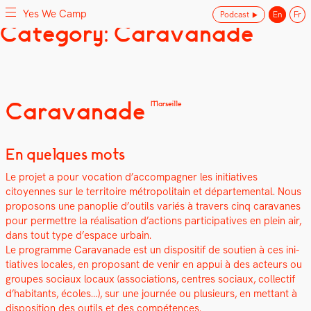
Yes We Camp
Podcast
En
Fr
Skip
Category: Caravanade
Yes We Camp
Utilisation inventive des espaces disponibles
to
content
Caravanade
Marseille
En quelques mots
Le pro­jet a pour voca­tion d’accompagner les ini­tia­tives
citoyennes sur le ter­ri­toire mét­ro­pol­i­tain et départe­men­tal. Nous
pro­posons une panoplie d’outils var­iés à tra­vers cinq car­a­vanes
pour per­me­t­tre la réal­i­sa­tion d’actions par­tic­i­pa­tives en plein air,
dans tout type d’espace urbain.
Le pro­gramme Car­a­vanade est un dis­posi­tif de sou­tien à ces ini­
tia­tives locales, en pro­posant de venir en appui à des acteurs ou
groupes soci­aux locaux (asso­ci­a­tions, cen­tres soci­aux, col­lec­tif
d’habitants, écoles…), sur une journée ou plusieurs, en met­tant à
dis­po­si­tion des out­ils et des com­pé­tences.