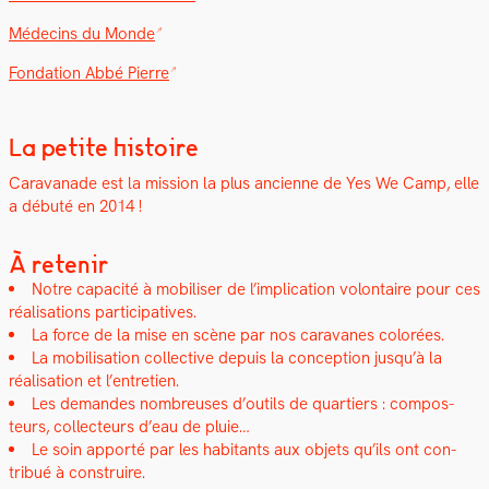
Médecins du Monde
Fon­da­tion Abbé Pierre
La petite histoire
Car­a­vanade est la mis­sion la plus anci­enne de Yes We Camp, elle
a débuté en 2014 !
À retenir
Notre capac­ité à mobilis­er de l’implication volon­taire pour ces
réal­i­sa­tions par­tic­i­pa­tives.
La force de la mise en scène par nos car­a­vanes col­orées.
La mobil­i­sa­tion col­lec­tive depuis la con­cep­tion jusqu’à la
réal­i­sa­tion et l’entretien.
Les deman­des nom­breuses d’outils de quartiers : com­pos­
teurs, col­lecteurs d’eau de pluie…
Le soin apporté par les habi­tants aux objets qu’ils ont con­
tribué à con­stru­ire.