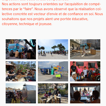
Nos actions sont tou­jours ori­en­tées sur l’acquisition de com­pé­
tences par le “faire”. Nous avons observé que la réal­i­sa­tion col­
lec­tive con­crète est vecteur d’envie et de con­fi­ance en soi. Nous
souhaitons que nos pro­jets aient une portée éduca­tive,
citoyenne, tech­nique et joyeuse.