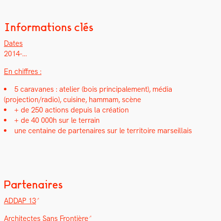
Informations clés
Dates
2014-…
En chiffres :
5 car­a­vanes : ate­lier (bois prin­ci­pale­ment), média
(projection/radio), cui­sine, ham­mam, scène
+ de 250 actions depuis la créa­tion
+ de 40 000h sur le ter­rain
une cen­taine de parte­naires sur le ter­ri­toire mar­seil­lais
Partenaires
ADDAP 13
Archi­tectes Sans Fron­tière