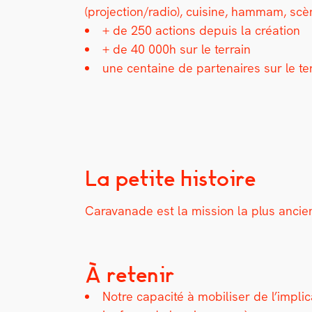
(projection/radio), cui­sine, ham­mam, sc
+ de 250 actions depuis la créa­tion
+ de 40 000h sur le ter­rain
une cen­taine de parte­naires sur le ter­r
La petite histoire
Car­a­vanade est la mis­sion la plus anc
À retenir
Notre capac­ité à mobilis­er de l’implicati