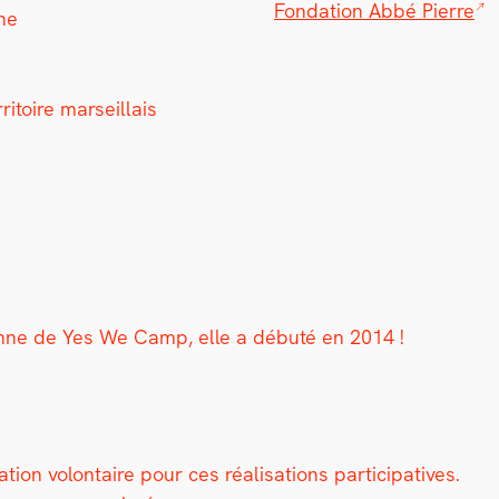
Fon­da­tion Abbé Pierre
ène
i­toire mar­seil­lais
i­enne de Yes We Camp, elle a débuté en 2014 !
on volon­taire pour ces réal­i­sa­tions par­tic­i­pa­tives.