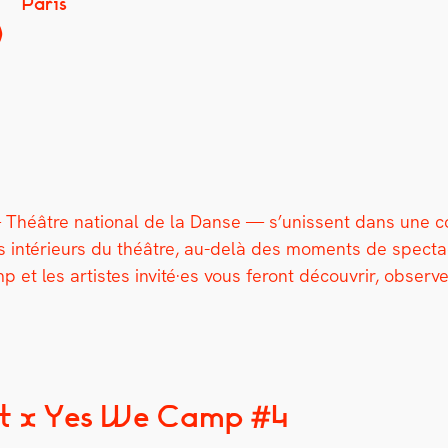
p
Paris
éâtre nation­al de la Danse — s’unissent dans une col­la
s intérieurs du théâtre, au-delà des moments de spec­ta­c
et les artistes invité·es vous fer­ont décou­vrir, observ­
ot x Yes We Camp #4