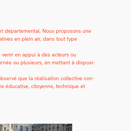
ain et départe­men­tal. Nous pro­posons une
­pa­tives en plein air, dans tout type
 de venir en appui à des acteurs ou
ournée ou plusieurs, en met­tant à dis­po­si­
ervé que la réal­i­sa­tion col­lec­tive con­
e éduca­tive, citoyenne, tech­nique et