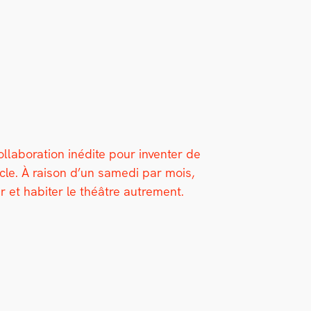
b­o­ra­tion inédite pour inven­ter de
le. À rai­son d’un same­di par mois,
er et habiter le théâtre autrement.