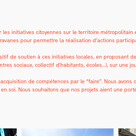
s ini­tia­tives citoyennes sur le ter­ri­toire mét­ro­pol­i­t
a­vanes pour per­me­t­tre la réal­i­sa­tion d’actions par­tic­i
­tif de sou­tien à ces ini­tia­tives locales, en pro­posant
n­tres soci­aux, col­lec­tif d’habitants, écoles…), sur une j
’acquisition de com­pé­tences par le “faire”. Nous avons obs
e en soi. Nous souhaitons que nos pro­jets aient une porté