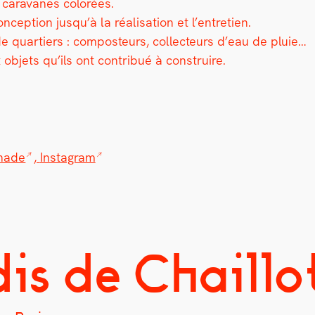
ar­a­vanes col­orées.
on­cep­tion jusqu’à la réal­i­sa­tion et l’entretien.
 quartiers : com­pos­teurs, col­lecteurs d’eau de pluie…
bjets qu’ils ont con­tribué à con­stru­ire.
anade
,
Insta­gram
is de Chaillo