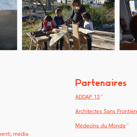
Partenaires
ADDAP 13
Archi­tectes Sans Fron­tièr
Médecins du Monde
e­ment), média