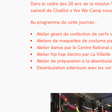
Dans le cadre des 20 ans de la mis­sion Vi
same­di de Chail­lot x Yes We Camp nous a 
Au pro­gramme de cette journée :
Ate­lier géant de con­fec­tion de cerf
Ate­liers de maque­ttes de cos­tume 
Ate­lier danse par le Cen­tre Nation­al
Ate­lier hip hop élec­tro par La Vil­lette
Ate­lier de pré­pa­ra­tion à la déam­bu­
Déam­bu­la­tion extérieure avec les ce