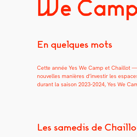
We Cam
En quelques mots
Cette année Yes We Camp et Chail­lot — Th
nou­velles manières d’investir les espace
durant la sai­son 2023–2024, Yes We Camp 
Les samedis de Chaill