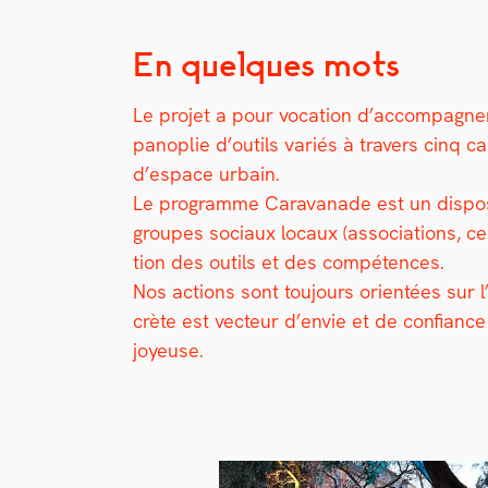
En quelques mots
Le pro­jet a pour voca­tion d’accompagner le
panoplie d’outils var­iés à tra­vers cinq car­
d’espace urbain.
Le pro­gramme Car­a­vanade est un dis­posi
groupes soci­aux locaux (asso­ci­a­tions, ce
tion des out­ils et des com­pé­tences.
Nos actions sont tou­jours ori­en­tées sur l
crète est vecteur d’envie et de con­fi­anc
joyeuse.