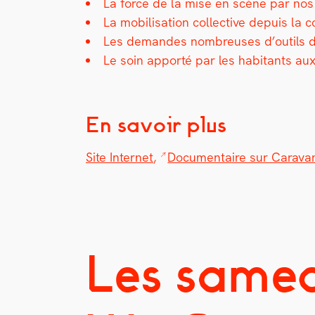
La force de la mise en scène par nos c
La mobil­i­sa­tion col­lec­tive depuis la c
Les deman­des nom­breuses d’outils de
Le soin apporté par les habi­tants aux o
En savoir plus
Site Inter­net
,
Doc­u­men­taire sur Car­a­v
Les samed