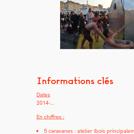
Informations clés
Dates
2014-…
En chiffres :
5 car­a­vanes : ate­lier (bois prin­ci­pal