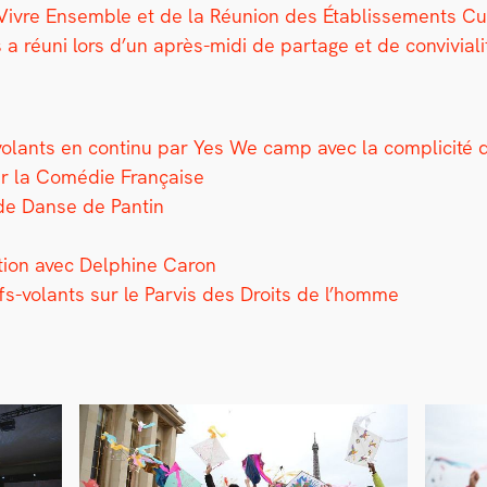
vre Ensem­ble et de la Réu­nion des Étab­lisse­ments Cul­t
réu­ni lors d’un après-midi de partage et de con­vivi­al­i
s-volants en con­tinu par Yes We camp avec la com­plic­it
par la Comédie Française
 de Danse de Pan­tin
la­tion avec Del­phine Caron
rfs-volants sur le Parvis des Droits de l’homme