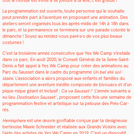
tout le monde est invité à se join­dre à la fête, c’est gra­tu­it !
La pro­gram­ma­tion est ouverte, toute per­son­ne qui le souhaite
peut pren­dre part à l’aventure en pro­posant une ani­ma­tion.
Des
ate­liers seront organ­isés tous les après-midis de 14h à 18h dans
le parc, et la per­ma­nence se ter­min­era sur une parade col­orée le
dimanche ! Soyez au ren­dez-vous paré·e·s de vos plus beaux
cos­tumes !
C’est la troisième année con­séc­u­tive que Yes We Camp s’installe
dans ce parc. En août 2020, le Con­seil Général de la Seine-Saint-
Denis a fait appel à Yes We Camp pour créer des ani­ma­tions au
Parc du Saus­set dans le cadre du pro­gramme
Un bel été sol­
idaire
. L’association a alors pro­posé aux enfants et familles du
départe­ment une aven­ture inédite com­posée de bivouacs et d’un
pique-nique géant et inclusif :
Ca va Saus­set !
L’année suiv­ante a
eu lieu
Des­ti­na­tion Saus­set
, pro­posant cette fois une semaine de
pro­gram­ma­tion fes­tive et artis­tique sur la pelouse des Prés-Car­
rés.
Hemi­sphere
est une œuvre gon­flable conçue par la designeuse
berli­noise Max­ie Schnei­der et réal­isée aux Grands Voisins avec
l’aide des artistes de Yes We Camp en 2019. C’est un dis­posi­tif