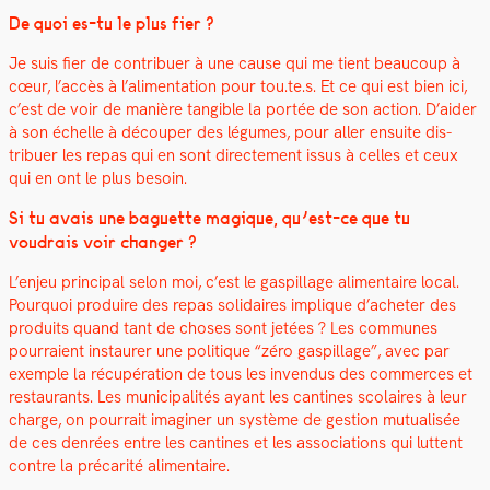
De quoi es-tu le plus fier ?
Je suis fier de con­tribuer à une cause qui me tient beau­coup à
cœur, l’ac­cès à l’al­i­men­ta­tion pour tou.te.s.
Et ce qui est bien ici,
c’est de voir de manière tan­gi­ble la portée de son action.
D’aider
à son échelle à découper des légumes, pour aller ensuite dis­
tribuer les repas qui en sont directe­ment issus à celles et ceux
qui en ont le plus besoin.
Si tu avais une baguette mag­ique, qu’est-ce que tu
voudrais voir chang­er ?
L’en­jeu prin­ci­pal selon moi, c’est le gaspillage ali­men­taire local.
Pourquoi pro­duire des repas sol­idaires implique d’acheter des
pro­duits quand tant de choses sont jetées ? Les com­munes
pour­raient instau­r­er une poli­tique “zéro gaspillage”, avec par
exem­ple la récupéra­tion de tous les inven­dus des com­merces et
restau­rants. Les munic­i­pal­ités ayant les can­tines sco­laires à leur
charge, on pour­rait imag­in­er un sys­tème de ges­tion mutu­al­isée
de ces den­rées entre les can­tines et les asso­ci­a­tions qui lut­tent
con­tre la pré­car­ité ali­men­taire.