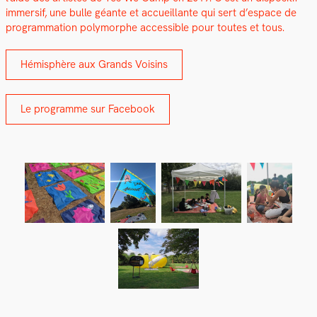
immer­sif, une bulle géante et accueil­lante qui sert d’espace de
pro­gram­ma­tion poly­mor­phe acces­si­ble pour toutes et tous.
Hémis­phère aux Grands Voisins
Le pro­gramme sur Face­book