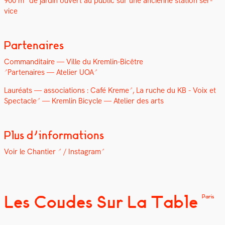
900 m² de jardin ouvert au pub­lic sur une anci­enne sta­tion ser­
vice
Partenaires
Com­man­di­taire — V
ille du Krem­lin-Bicêtre
Parte­naires —
Ate­lier UOA
Lau­réats — asso­ci­a­tions :
Café Kreme
, La ruche du KB -
Voix et
Spec­ta­cle
— Krem­lin Bicy­cle — Ate­lier des arts
Plus d’informations
Voir le Chantier
/
Insta­gram
Les Coudes Sur La Table
Paris