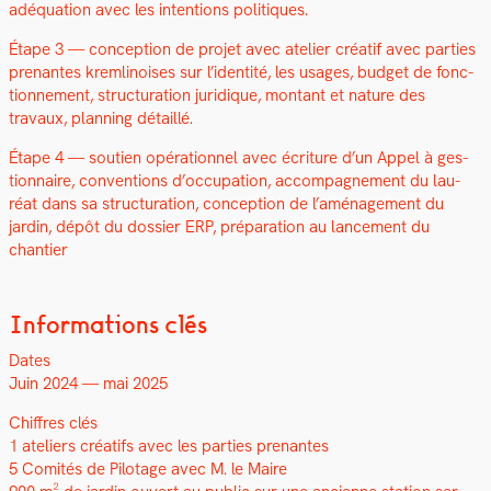
adéqua­tion avec les inten­tions poli­tiques.
Étape 3 — con­cep­tion de pro­jet avec ate­lier créatif avec par­ties
prenantes krem­li­nois­es sur l’identité, les usages, bud­get de fonc­
tion­nement, struc­tura­tion juridique, mon­tant et nature des
travaux, plan­ning détail­lé.
Étape 4 — sou­tien opéra­tionnel avec écri­t­ure d’un Appel à ges­
tion­naire, con­ven­tions d’occupation, accom­pa­g­ne­ment du lau­
réat dans sa struc­tura­tion, con­cep­tion de l’aménagement du
jardin, dépôt du dossier ERP, pré­pa­ra­tion au lance­ment du
chantier
Informations clés
Dates
Juin 2024 — mai 2025
Chiffres clés
1 ate­liers créat­ifs avec les par­ties prenantes
5 Comités de Pilotage avec M. le Maire