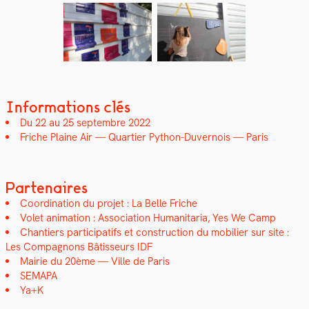
Informations clés
Du 22 au 25 sep­tem­bre 2022
Friche Plaine Air — Quarti­er Python-Duver­nois — Paris
Partenaires
Coor­di­na­tion du pro­jet : La Belle Friche
Volet ani­ma­tion : Asso­ci­a­tion Human­i­taria, Yes We Camp
Chantiers par­tic­i­pat­ifs et con­struc­tion du mobili­er sur site :
Les Com­pagnons Bâtis­seurs IDF
Mairie du 20ème — Ville de Paris
SEMAPA
Ya+K