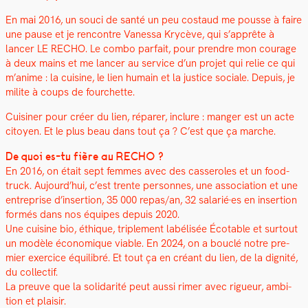
En mai 2016, un souci de san­té un peu costaud me pousse à faire
une pause et je ren­con­tre Vanes­sa Krycève, qui s’apprête à
lancer LE RECHO. Le com­bo par­fait, pour pren­dre mon courage
à deux mains et me lancer au ser­vice d’un pro­jet qui relie ce qui
m’anime : la cui­sine, le lien humain et la jus­tice sociale. Depuis, je
milite à coups de fourchette.
Cuisin­er pour créer du lien, répar­er, inclure : manger est un acte
citoyen. Et le plus beau dans tout ça ? C’est que ça marche.
De quoi es-tu fière au RECHO ?
En 2016, on était sept femmes avec des casseroles et un food-
truck. Aujourd’hui, c’est trente per­son­nes, une asso­ci­a­tion et une
entre­prise d’insertion, 35 000 repas/an, 32 salarié·es en inser­tion
for­més dans nos équipes depuis 2020.
Une cui­sine bio, éthique, triple­ment labélisée Écotable et surtout
un mod­èle économique viable. En 2024, on a bouclé notre pre­
mier exer­ci­ce équili­bré. Et tout ça en créant du lien, de la dig­nité,
du col­lec­tif.
La preuve que la sol­i­dar­ité peut aus­si rimer avec rigueur, ambi­
tion et plaisir.