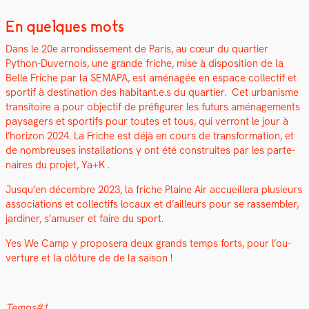
En quelques mots
Dans le 20e arrondisse­ment de Paris, au cœur du quarti­er
Python-Duver­nois, une grande friche, mise à dis­po­si­tion de la
Belle Friche par la SEMAPA, est amé­nagée en espace col­lec­tif et
sportif à des­ti­na­tion des habitant.e.s du quarti­er. Cet urban­isme
tran­si­toire a pour objec­tif de pré­fig­ur­er les futurs amé­nage­ments
paysagers et sportifs pour toutes et tous, qui ver­ront le jour à
l’hori­zon 2024. La Friche est déjà en cours de trans­for­ma­tion, et
de nom­breuses instal­la­tions y ont été con­stru­ites par les parte­
naires du pro­jet, Ya+K .
Jusqu’en décem­bre 2023, la friche Plaine Air accueillera plusieurs
asso­ci­a­tions et col­lec­tifs locaux et d’ailleurs pour se rassem­bler,
jar­diner, s’amuser et faire du sport.
Yes We Camp y pro­posera deux grands temps forts, pour l’ou­
ver­ture et la clô­ture de de la sai­son !
Temps#1