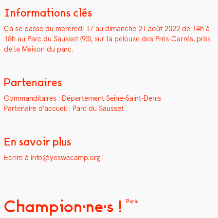
Informations clés
Ça se passe du mer­cre­di 17 au dimanche 21 août 2022 d
e 14h à
18h
au Parc du Saus­set (93), sur la pelouse des Prés-Car­rés, près
de la Mai­son du parc.
Partenaires
Com­man­di­taires : Départe­ment Seine-Saint-Denis
Parte­naire d’accueil : Parc du Saus­set
En savoir plus
Ecrire à info@yeswecamp.org !
Champion·ne·s !
Paris