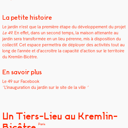
La petite histoire
Le jardin n’est que la pre­mière étape du développe­ment du pro­jet
Le 49
. En effet, dans un sec­ond temps, la mai­son attenante au
jardin sera trans­for­mée en un lieu pérenne, mis à dis­po­si­tion du
col­lec­tif. Cet espace per­me­t­tra de déploy­er des activ­ités tout au
long de l’année et d’accroître la capac­ité d’action sur le ter­ri­toire
du Krem­lin-Bicêtre.
En savoir plus
Le 49 sur Face­book
L’inauguration du jardin sur le site de la ville
Un Tiers-Lieu au Kremlin-
Bicêtre
Paris