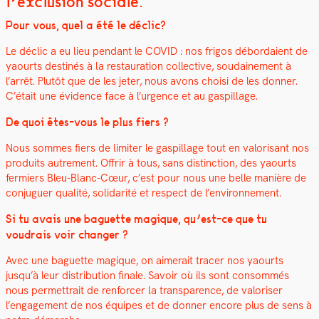
l’exclusion sociale.
Pour vous, quel a été le déclic?
Le déclic a eu lieu pen­dant le COVID : nos fri­gos débor­daient de
yaourts des­tinés à la restau­ra­tion col­lec­tive, soudaine­ment à
l’arrêt.
Plutôt que de les jeter, nous avons choisi de les don­ner.
C’était une évi­dence face à l’urgence et au gaspillage.
De quoi êtes-vous le plus fiers ?
Nous sommes fiers de lim­iter le gaspillage tout en val­orisant nos
pro­duits autrement. Offrir à tous, sans dis­tinc­tion, des yaourts
fer­miers Bleu-Blanc-Cœur, c’est pour nous une belle manière de
con­juguer qual­ité, sol­i­dar­ité et respect de l’environnement.
Si tu avais une baguette mag­ique, qu’est-ce que tu
voudrais voir chang­er ?
Avec une baguette mag­ique, on aimerait trac­er nos yaourts
jusqu’à leur dis­tri­b­u­tion finale. Savoir où ils sont con­som­més
nous per­me­t­trait de ren­forcer la trans­parence, de val­oris­er
l’engagement de nos équipes et de don­ner encore plus de sens à