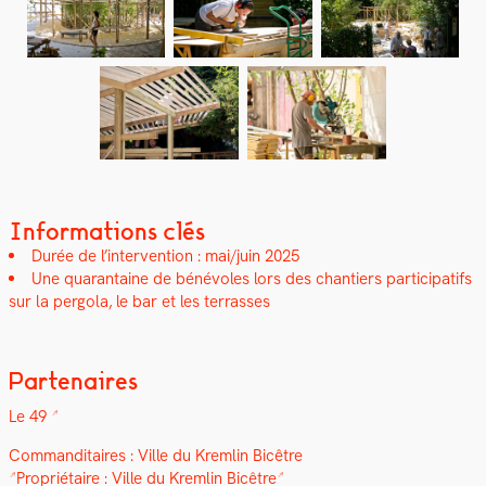
Informations clés
Durée de l’intervention : mai/juin 2025
Une quar­an­taine de bénév­oles lors des chantiers par­tic­i­pat­ifs
sur la per­go­la, le bar et les ter­rass­es
Partenaires
Le 49
Com­man­di­taires :
Ville du Krem­lin Bicêtre
Pro­prié­taire :
Ville du Krem­lin Bicêtre