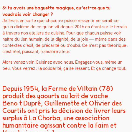
Si tu avais une baguette mag­ique, qu’est-ce que tu
voudrais voir chang­er ?
Je ferais en sorte que chacun·e puisse ressen­tir ne serait-ce
qu’un dix­ième de ce qu’on vit depuis 2016 en étant sur le ter­rain
à tra­vers nos ate­liers de cui­sine. Pour que cha­cun puisse voir
naître du lien humain, de la dig­nité, de la joie — même dans des
con­textes d’exil, de pré­car­ité ou d’oubli. Ce n’est pas théorique :
c’est réel, puis­sant, trans­for­ma­teur.
Alors venez voir. Cuisinez avec nous. Engagez-vous, même un
peu. Vous ver­rez : la sol­i­dar­ité, ça se ressent. Et ça change tout.
Depuis 1954, la Ferme de Viltain (78)
produit des yaourts au lait de vache.
Benoît Dupré, Guillemette et Olivier des
Courtils ont pris la décision de livrer leurs
surplus à La Chorba, une association
humanitaire agissant contre la faim et