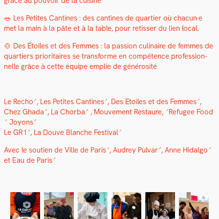
grâce au pou­voir de la cui­sine
🥗 Les Petites Can­tines : des can­tines de quarti­er où chacun·e
met la main à la pâte et à la table, pour retiss­er du lien local.
🍲 Des Étoiles et des Femmes : la pas­sion culi­naire de femmes de
quartiers pri­or­i­taires se trans­forme en com­pé­tence pro­fes­sion­
nelle grâce à cette équipe emplie de générosité
Le Recho
,
Les Petites Can­tines
,
Des Etoiles et des Femmes
,
Chez Gha­da
,
La Chor­ba
,
Mou­ve­ment Restau­re,
Refugee Food
Joyons
Le GR1
,
La Dou­ve Blanche Fes­ti­val
Avec le sou­tien de
Ville de Paris
,
Audrey Pul­var
,
Anne Hidal­go
et
Eau de Paris