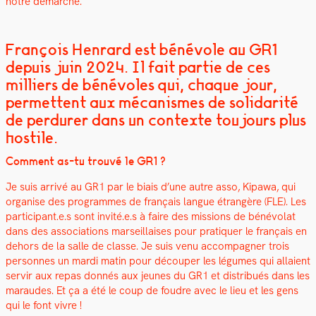
notre démarche.
François Henrard est bénévole au GR1
depuis juin 2024. Il fait partie de ces
milliers de bénévoles qui, chaque jour,
permettent aux mécanismes de solidarité
de perdurer dans un contexte toujours plus
hostile.
Com­ment as-tu trou­vé le GR1 ?
Je suis arrivé au GR1 par le biais d’une autre asso, Kipawa, qui
organ­ise des pro­grammes de français langue étrangère (FLE). Les
participant.e.s sont invité.e.s à faire des mis­sions de bénévolat
dans des asso­ci­a­tions mar­seil­lais­es pour pra­ti­quer le français en
dehors de la salle de classe. Je suis venu accom­pa­g­n­er trois
per­son­nes un mar­di matin pour découper les légumes qui allaient
servir aux repas don­nés aux jeunes du GR1 et dis­tribués dans les
maraudes. Et ça a été le coup de foudre avec le lieu et les gens
qui le font vivre !