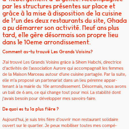
par les structures présentes sur place et
grâce à la mise à disposition de la cuisine
de l’un des deux restaurants du site, Ghada
a pu démarrer son activité. Neuf ans plus
tard, elle gère désormais son propre lieu
dans le 10eme arrondissement.
Com­ment as-tu trou­vé Les Grands Voisins?
J’ai trou­vé Les Grands Voisins grâce à Sihem Habchi, direc­trice
d’activités de l’association Aurore qui accom­pa­g­nait les femmes
de la Mai­son Marceau autour d’une cui­sine partagée. Par la suite,
elle m’a pro­posé un parte­nar­i­at dans un lieu pérenne appar­
tenant à la mairie du 10e arrondisse­ment. Désor­mais, nous avons
un bail de 6 ans, ce qui change tout pour moi. La sta­bil­ité dont
j’avais besoin pour dévelop­per mes savoirs-faire.
De quoi es tu la plus fière ?
Aujourd’hui, je suis très fière d’ouvrir mon restau­rant sol­idaire
ouvert sur le
quarti­er
. Je
peux mobilis­er toutes mes com­pé­