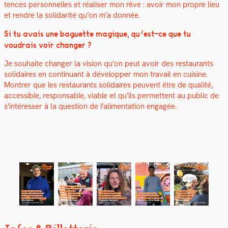
tences per­son­nelles et réalis­er mon rêve :
avoir mon pro­pre lieu
et ren­dre la sol­i­dar­ité qu’on m’a don­née.
Si tu avais une baguette mag­ique, qu’est-ce que tu
voudrais voir chang­er ?
Je souhaite chang­er la vision qu’on peut avoir des restau­rants
sol­idaires en con­tin­u­ant à dévelop­per mon tra­vail en cui­sine.
Mon­tr­er que les restau­rants sol­idaires peu­vent être de qual­ité,
acces­si­ble, respon­s­able, viable et qu’ils per­me­t­tent au pub­lic de
s’in­téress­er à la ques­tion de l’alimentation engagée.