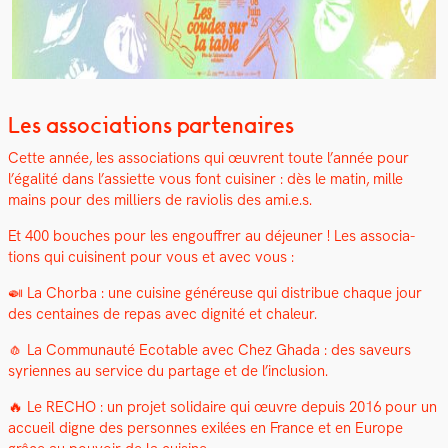
Les associations partenaires
Cette année, les asso­ci­a­tions qui œuvrent toute l’année pour
l’égalité dans l’assiette vous font cuisin­er : dès le matin, mille
mains pour des mil­liers de ravi­o­lis des ami.e.s.
Et 400 bouch­es pour les engouf­fr­er au déje­uner ! Les asso­ci­a­
tions qui cuisi­nent pour vous et avec vous :
🍛 La Chor­ba : une cui­sine généreuse qui dis­tribue chaque jour
des cen­taines de repas avec dig­nité et chaleur.
🧄 La Com­mu­nauté Ecotable avec Chez Gha­da : des saveurs
syri­ennes au ser­vice du partage et de l’inclusion.
🔥 Le RECHO : un pro­jet sol­idaire qui œuvre depuis 2016 pour un
accueil digne des per­son­nes exilées en France et en Europe