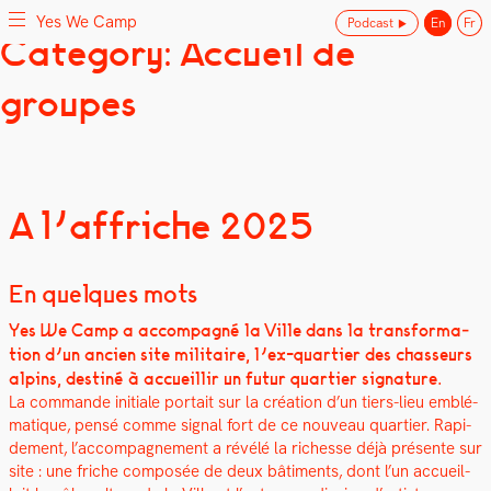
Yes We Camp
Podcast
En
Fr
Skip
Category: Accueil de
Yes We Camp
Utilisation inventive des espaces disponibles
to
content
groupes
A l’affriche 2025
En quelques mots
Yes We Camp a accom­pa­g­né la Ville dans la trans­for­ma­
tion d’un ancien site mil­i­taire, l’ex-quartier des chas­seurs
alpins, des­tiné à accueil­lir un futur quarti­er sig­na­ture.
La com­mande ini­tiale por­tait sur la créa­tion d’un tiers-lieu emblé­
ma­tique, pen­sé comme sig­nal fort de ce nou­veau quarti­er. Rapi­
de­ment, l’accompagnement a révélé la richesse déjà présente sur
site : une friche com­posée de deux bâti­ments, dont l’un accueil­