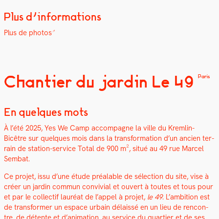
Plus d’informations
Plus de pho­tos
Chantier du jardin Le 49
Paris
En quelques mots
À l’été 2025, Yes We Camp accom­pa­gne la ville du Krem­lin-
Bicêtre sur quelques mois dans la trans­for­ma­tion d’un ancien ter­
rain de sta­tion-ser­vice Total de 900 m², situé au 49 rue Mar­cel
Sem­bat.
Ce pro­jet, issu d’une étude préal­able de sélec­tion du site, vise à
créer un jardin com­mun con­vivial et ouvert à toutes et tous pour
et par le col­lec­tif lau­réat de l’appel à pro­jet,
le 49
. L’ambition est
de trans­former un espace urbain délais­sé en un lieu de ren­con­
tre, de détente et d’animation, au ser­vice du quarti­er et de ses