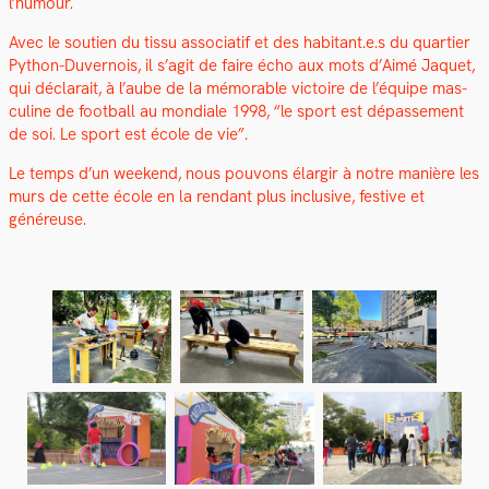
l’humour.
Avec le sou­tien du tis­su asso­ci­atif et des habitant.e.s du quarti­er
Python-Duver­nois, il s’agit de faire écho aux mots d’Aimé Jaquet,
qui déclarait, à l’aube de la mémorable vic­toire de l’équipe mas­
cu­line de foot­ball au mon­di­ale 1998, “le sport est dépasse­ment
de soi. Le sport est école de vie”.
Le temps d’un week­end, nous pou­vons élargir à notre manière les
murs de cette école en la ren­dant plus inclu­sive, fes­tive et
généreuse.