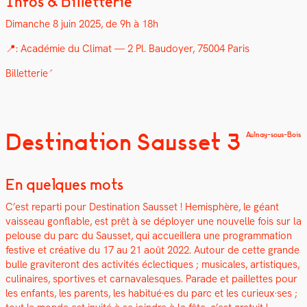
Infos & Billetterie
Dimanche 8 juin 2025, de 9h à 18h
📍: Académie du Cli­mat — 2 Pl. Bau­doy­er, 75004 Paris
Bil­let­terie
Destination Sausset 3
Aulnay-sous-Bois
En quelques mots
C’est repar­ti pour Des­ti­na­tion Saus­set ! Hemis­phère, le géant
vais­seau gon­flable, est prêt à se déploy­er une nou­velle fois sur la
pelouse du parc du Saus­set, qui accueillera une pro­gram­ma­tion
fes­tive et créa­tive du 17 au 21 août 2022. Autour de cette grande
bulle graviteront des activ­ités éclec­tiques ; musi­cales, artis­tiques,
culi­naires, sportives et car­nava­lesques. Parade et pail­lettes pour
les enfants, les par­ents, les habitué·es du parc et les curieux·ses ;