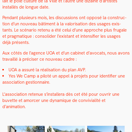
lait le pôle cul­ture de la Ville et l’autre une dizaine d’artistes
instal­lés de longue date.
Pen­dant plusieurs mois, les dis­cus­sions ont opposé la con­struc­
tion d’un nou­veau bâti­ment à la val­ori­sa­tion des usages exis­
tants. Le scé­nario retenu a été celui d’une approche plus fru­gale
et prag­ma­tique : con­solid­er l’existant et inten­si­fi­er les usages
déjà présents.
Aux côtés de l’agence UOA et d’un cab­i­net d’avocats, nous avons
tra­vail­lé à pré­cis­er ce nou­veau cadre :
UOA a assuré la réal­i­sa­tion du plan AVP.
Yes We Camp a piloté un appel à pro­jets pour iden­ti­fi­er une
asso­ci­a­tion ges­tion­naire.
L’association retenue s’installera dès cet été pour ouvrir une
buvette et amorcer une dynamique de con­vivi­al­ité et
d’animation.