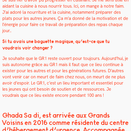
aidant la cui­sine à nous nour­rir tous
. Ici, on mange à notre faim.
J’ai adoré la nour­ri­t­ure et la cui­sine, notam­ment pré­par­er des
plats pour les autres jeunes. Ça m’a don­né de la moti­va­tion et de
l’én­ergie pour faire ce tra­vail de pré­pa­ra­tion des repas chaque
jour..
Si tu avais une baguette mag­ique, qu’est-ce que tu
voudrais voir chang­er ?
Je souhaite que le GR1 reste ouvert pour tou­jours. Aujourd’hui, je
suis autonome grâce au GR1 mais il faut que ce lieu con­tin­ue à
exis­ter pour les autres et pour les généra­tions futures. D’autres
vont venir car on meurt de faim chez nous, on meurt de ne plus
avoir d’espoir. Le GR1, c’est un lieu impor­tant et essen­tiel pour
les jeunes qui ont besoin de sou­tien et de ressources. Je
voudrais que ce lieu existe encore pen­dant 100 ans !
Ghada Saïdi, est arrivée aux Grands
Voisins en 2016 comme résidente du centre
d’hébergement d’urgence. Accompagnée