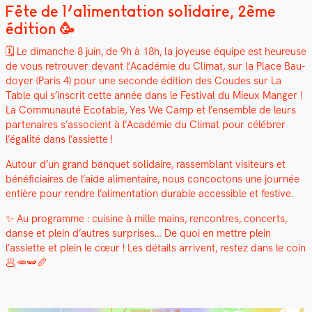
Fête de l’alimentation solidaire, 2ème
édition 🥳
🗓️ Le dimanche 8 juin, de 9h à 18h, la joyeuse équipe est heureuse
de vous retrou­ver devant l’Académie du Cli­mat, sur la Place Bau­
doy­er (Paris 4) pour une sec­onde édi­tion des Coudes sur La
Table qui s’inscrit cette année dans le Fes­ti­val du Mieux Manger !
La Com­mu­nauté Ecotable, Yes We Camp et l’ensemble de leurs
parte­naires s’associent à l’Académie du Cli­mat pour célébr­er
l’égalité dans l’assiette !
Autour d’un grand ban­quet sol­idaire, rassem­blant vis­i­teurs et
béné­fi­ci­aires de l’aide ali­men­taire, nous con­coc­tons une journée
entière pour ren­dre l’alimentation durable acces­si­ble et fes­tive.
✨ Au pro­gramme : cui­sine à mille mains, ren­con­tres, con­certs,
danse et plein d’autres sur­pris­es… De quoi en met­tre plein
l’assiette et plein le cœur ! Les détails arrivent, restez dans le coin
🥟🥕🫛🥖