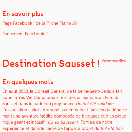
En savoir plus
Page
Face­book
de la Friche Plaine Air
Évène­ment Face­book
Destination Sausset !
Aulnay-sous-Bois
En quelques mots
En août 2020, le Con­seil Général de la Seine-Saint-Denis a fait
appel à Yes We Camp pour créer des ani­ma­tions au Parc du
Saus­set dans le cadre du pro­gramme
Un bel été sol­idaire
.
L’association a alors pro­posé aux enfants et familles du départe­
ment une aven­ture inédite com­posée de bivouacs et d’un pique-
nique géant et inclusif :
Ca va Saus­set !
Fort·e·s de notre
expérience et dans le cadre de l’appel à pro­jet du
Bel Été Sol­