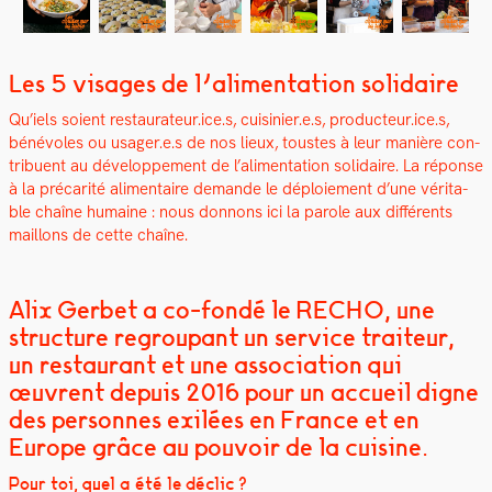
Les 5 visages de l’alimentation solidaire
Qu’iels soient restaurateur.ice.s, cuisinier.e.s, producteur.ice.s,
bénév­oles ou usager.e.s de nos lieux, tou­stes à leur manière con­
tribuent au développe­ment de l’alimentation sol­idaire. La réponse
à la pré­car­ité ali­men­taire demande le déploiement d’une véri­ta­
ble chaîne humaine : nous don­nons ici la parole aux dif­férents
mail­lons de cette chaîne.
Alix Gerbet a co-fondé le RECHO, une
structure regroupant un service traiteur,
un restaurant et une association qui
œuvrent depuis 2016 pour un accueil digne
des personnes exilées en France et en
Europe grâce au pouvoir de la cuisine.
Pour toi, quel a été le déclic ?