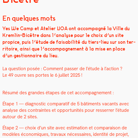
En quelques mots
Yes We Camp et Ate­lier UOA ont accom­pa­g­né la Ville du
Krem­lin-Bicêtre dans l’analyse pour le choix d’un site
prop­ice, puis l’étude de fais­abil­ité du tiers-lieu sur son ter­
ri­toire, ain­si que l’accompagnement à la mise en place
d’un ges­tion­naire du lieu.
La ques­tion posée : Com­ment pass­er de l’étude à l’action ?
Le 49 ouvre ses portes le 6 juil­let 2025 !
Résumé des grandes étapes de cet accom­pa­g­ne­ment :
Étape 1 — diag­nos­tic com­para­tif de 5 bâti­ments vacants avec
analyse des con­traintes et oppor­tu­nités pour resser­rer l’étude
autour de 2 sites.
Étape 2 — choix d’un site avec esti­ma­tion et com­para­i­son de
mod­èles économiques, travaux néces­saires, iden­tité de pro­jet,