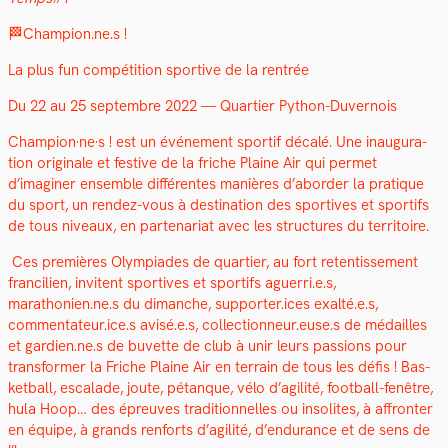
🏁Champion.ne.s !
La plus fun com­péti­tion sportive de la ren­trée
Du 22 au 25 sep­tem­bre 2022 — Quarti­er Python-Duver­nois
Champion·ne·s ! est un événe­ment sportif décalé. Une inau­gu­ra­
tion orig­i­nale et fes­tive de la friche Plaine Air qui per­met
d’imaginer ensem­ble dif­férentes manières d’aborder la pra­tique
du sport, un ren­dez-vous à des­ti­na­tion des sportives et sportifs
de tous niveaux, en parte­nar­i­at avec les struc­tures du ter­ri­toire.
Ces pre­mières Olympiades de quarti­er, au fort reten­tisse­ment
fran­cilien, invi­tent sportives et sportifs aguerri.e.s,
marathonien.ne.s du dimanche, supporter.ices exalté.e.s,
commentateur.ice.s avisé.e.s, collectionneur.euse.s de médailles
et gardien.ne.s de buvette de club à unir leurs pas­sions pour
trans­former la Friche Plaine Air en ter­rain de tous les défis ! Bas­
ket­ball, escalade, joute, pétanque, vélo d’agilité, foot­ball-fenêtre,
hula Hoop… des épreuves tra­di­tion­nelles ou inso­lites, à affron­ter
en équipe, à grands ren­forts d’agilité, d’endurance et de sens de