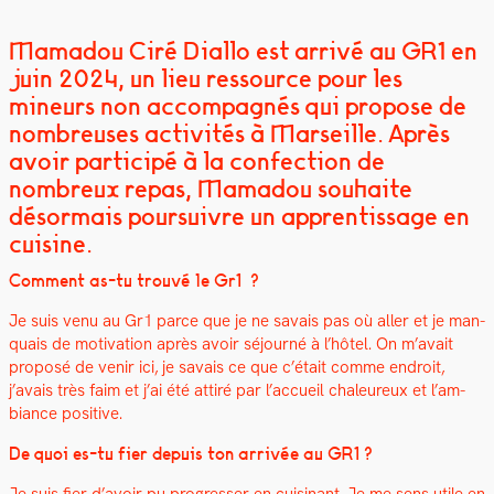
Mamadou Ciré Diallo est arrivé au GR1 en
juin 2024, un lieu ressource pour les
mineurs non accompagnés qui propose de
nombreuses activités à Marseille. Après
avoir participé à la confection de
nombreux repas, Mamadou souhaite
désormais poursuivre un apprentissage en
cuisine.
Com­ment as-tu trou­vé le Gr1 ?
Je suis venu au Gr1 parce que je ne savais pas où aller et je man­
quais de moti­va­tion après avoir séjourné à l’hô­tel. On m’avait
pro­posé de venir ici, je savais ce que c’était comme endroit,
j’avais très faim et j’ai été attiré par l’ac­cueil chaleureux et l’am­
biance pos­i­tive.
De quoi es-tu fier depuis ton arrivée au GR1 ?
Je suis fier d’avoir pu pro­gress­er en cuisi­nant.
Je me sens utile en