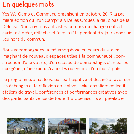
En quelques mots
Yes We Camp et Com­mu­na organ­isent en octo­bre 2019 la pre­
mière édi­tion du
Stun Camp
à Vive les Groues, à deux pas de la
Défense. Nous invi­tons activistes, acteurs du change­ments et
curieux à créer, réfléchir et faire la fête pen­dant dix jours dans un
lieu hors du com­mun.
Nous accom­pa­gnons la méta­mor­phose en cours du site en
imag­i­nant de nou­veaux espaces utiles à la com­mu­nauté : con­
struc­tion d’une yourte, d’un espace de com­postage, d’un bar­be­
cue géant, d’une ruche à abeilles ou encore d’un four à pain.
Le pro­gramme, à haute valeur par­tic­i­pa­tive et des­tiné à favoris­er
les échanges et la réflex­ion col­lec­tive, inclut chantiers col­lec­tifs,
ate­liers de tra­vail, con­férences et per­for­mances créa­tives avec
des par­tic­i­pants venus de toute l’Europe inscrits au préal­able.