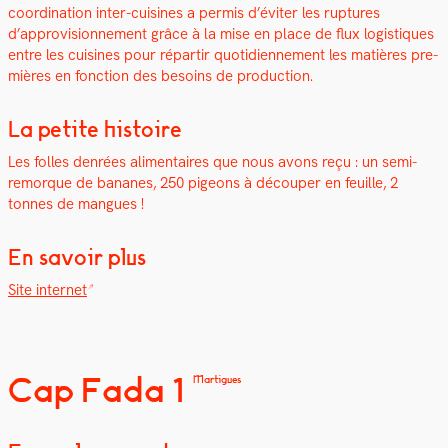
coor­di­na­tion inter-cuisines a per­mis d’éviter les rup­tures
d’approvisionnement grâce à la mise en place de flux logis­tiques
entre les cuisines pour répar­tir quo­ti­di­en­nement les matières pre­
mières en fonc­tion des besoins de pro­duc­tion.
La petite histoire
Les folles den­rées ali­men­taires que nous avons reçu : un semi-
remorque de bananes, 250 pigeons à découper en feuille, 2
tonnes de mangues !
En savoir plus
Site inter­net
Cap Fada 1
Martigues