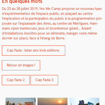
En quelques mots
Du 23 au 28 juil­let 2019, Yes We Camp pro­pose un nou­veau type
d’expérimentation de l’espace pub­lic, en plaçant au cen­tre
l’implication et la par­tic­i­pa­tion du pub­lic à la pro­gram­ma­tion pro­
posée sur l’esplanade des Aires, au cen­tre de Mar­tigues. Ham­
mam, open-bar­be­cues, jeux et bru­misa­teur géant… Autant
d’installations inso­lites pour se déten­dre, manger voire même
dormir sur place, face à l’étang de Berre.
Cap Fada : bilan des trois édi­tions
Retour en images !
Cap Fada 2
Cap Fada 3