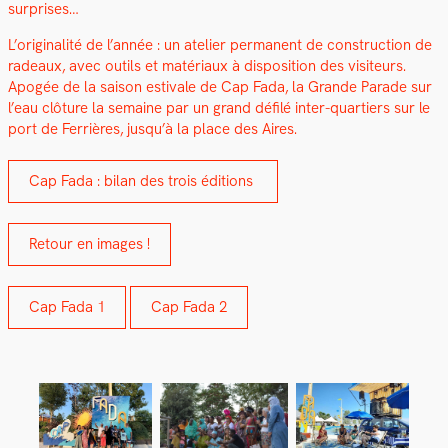
sur­pris­es…
L’originalité de l’année : un ate­lier per­ma­nent de con­struc­tion de
radeaux, avec out­ils et matéri­aux à dis­po­si­tion des vis­i­teurs.
Apogée de la sai­son esti­vale de Cap Fada, la Grande Parade sur
l’eau clô­ture la semaine par un grand défilé inter-quartiers sur le
port de Fer­rières, jusqu’à la place des Aires.
Cap Fada : bilan des trois édi­tions
Retour en images !
Cap Fada 1
Cap Fada 2