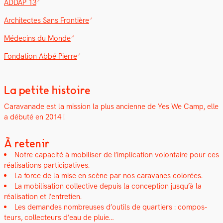
ADDAP 13
Archi­tectes Sans Fron­tière
Médecins du Monde
Fon­da­tion Abbé Pierre
La petite histoire
Car­a­vanade est la mis­sion la plus anci­enne de Yes We Camp, elle
a débuté en 2014 !
À retenir
Notre capac­ité à mobilis­er de l’implication volon­taire pour ces
réal­i­sa­tions par­tic­i­pa­tives.
La force de la mise en scène par nos car­a­vanes col­orées.
La mobil­i­sa­tion col­lec­tive depuis la con­cep­tion jusqu’à la
réal­i­sa­tion et l’entretien.
Les deman­des nom­breuses d’outils de quartiers : com­pos­
teurs, col­lecteurs d’eau de pluie…