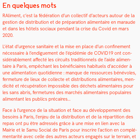
En quelques mots
RAl­i­ment, c’est la fédéra­tion d’un col­lec­tif d’acteurs autour de la
ges­tion de dis­tri­b­u­tion et de pré­pa­ra­tion ali­men­taire en maraude
et dans les hôtels soci­aux pen­dant la crise du Covid en mars
2020.
L’état d’urgence san­i­taire et la mise en place d’un con­fine­ment
néces­saire à l’endiguement de l’épidémie de COVID19 ont con­
sid­érable­ment affec­té les cir­cuits tra­di­tion­nels de l’aide ali­men­
taire à Paris, empêchant les béné­fi­ci­aires habituels d’accéder à
une ali­men­ta­tion quo­ti­di­enne : manque de
ressources bénév­oles,
fer­me­ture de lieux de col­lecte et dis­tri­b­u­tions ali­men­taires, men­
dic­ité et récupéra­tion impos­si­ble des déchets ali­men­taires pour
les sans abris, fer­me­tures des marchés ali­men­taires pop­u­laires
ali­men­tant les publics pré­caires…
Face à l’urgence de la sit­u­a­tion et face au développe­ment des
besoins à Paris, l’enjeu de la dis­tri­b­u­tion et de la répar­ti­tion des
repas ont pu être adressés grâce à une mise en lien avec la
Mairie et le Samu Social de Paris pour inscrire l’action en com­plé­
men­tar­ité avec celle des autres acteurs engagés sur le ter­rain, et