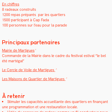
En chiffres
8 radeaux con­stru­its
1200 repas pré­parés par les quartiers
1500 par­tic­i­pant à Cap Fada
100 per­son­nes sur l’eau pour la parade
Principaux partenaires
Mairie de Mar­tigues
Com­mande de la Mairie dans le cadre du fes­ti­val esti­val “le bel
été marté­gal”
Le Cer­cle de Voile de Mar­tigues
Les Maisons de Quarti­er de Mar­tigues
À retenir
Stim­uler les capac­ités accueil­lante des quartiers en finançant
une pro­gram­ma­tion et une restau­ra­tion locale.