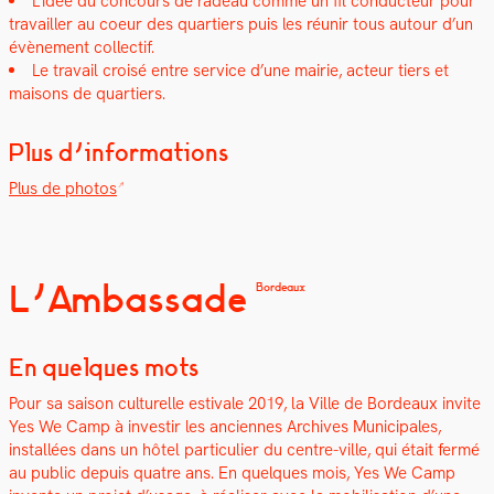
L’idée du con­cours de radeau comme un fil con­duc­teur pour
tra­vailler au coeur des quartiers puis les réu­nir tous autour d’un
évène­ment col­lec­tif.
Le tra­vail croisé entre ser­vice d’une mairie, acteur tiers et
maisons de quartiers.
Plus d’informations
Plus de pho­tos
L’Ambassade
Bordeaux
En quelques mots
Pour sa sai­son cul­turelle esti­vale 2019, la Ville de Bor­deaux invite
Yes We Camp à inve­stir les anci­ennes Archives Munic­i­pales,
instal­lées dans un hôtel par­ti­c­uli­er du cen­tre-ville, qui était fer­mé
au pub­lic depuis qua­tre ans. En quelques mois, Yes We Camp