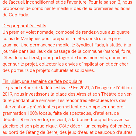
de l’accueil incon­di­tion­nel et de l’aven­ture. Pour la sai­son 3, nous
pro­posons de com­bin­er le meilleur des deux pre­mières édi­tions
de Cap Fada.
Des pré­parat­ifs fes­tifs
Un pre­mier volet nomade, com­posé de ren­dez-vous aux qua­tre
coins de Mar­tigues pour pré­par­er la fête, con­stru­ire le pro­
gramme. Une per­ma­nence mobile, le Syn­di­cat Fada, instal­lée à la
journée dans les lieux de pas­sage de la com­mune (marché, foire,
fêtes de quartiers), pour partager de bons moments, com­mu­ni­
quer sur le pro­jet, col­lecter les envies d’implication et dénich­er
des por­teurs de pro­jets cul­turels et sol­idaires.
Fin juil­let, une semaine de fête pop­u­laire
Le grand retour de la fête esti­vale ! En 2021, à l’image de l’édition
2019, nous investis­sons la place des Aires et son Théâtre de ver­
dure pen­dant une semaine. Les ren­con­tres effec­tuées lors des
inter­ven­tions précé­dentes per­me­t­tent de com­pos­er une pro­
gram­ma­tion 100% locale, faite de spec­ta­cles, d’ateliers, de
débats… Rien à ven­dre, on vient, à la bonne fran­quette, avec sa
glacière et son pique-nique. Côté décor : un camp­ing éphémère,
au bord de l’étang de Berre, des jeux d’eau et beau­coup d’autres