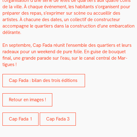
l’organisation d’une série de fêtes de quartiers aux qua­tre coins
de la ville. À chaque événe­ment, les habi­tants s’organisent pour
pré­par­er des repas, s’exprimer sur scène ou accueil­lir des
artistes. À cha­cune des dates, un col­lec­tif de con­struc­teur
accom­pa­gne le quartiers dans la con­struc­tion d’une embar­ca­tion
déli­rante.
En sep­tem­bre, Cap Fada réu­nit l’ensemble des quartiers et leurs
radeaux pour un week­end de pure folie. En guise de bou­quet
final, une grande parade sur l’eau, sur le canal cen­tral de Mar­
tigues !
Cap Fada : bilan des trois édi­tions
Retour en images !
Cap Fada 1
Cap Fada 3