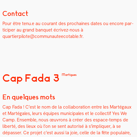
Contact
Pour être tenu.e au courant des prochaines dates ou encore par­
ticiper au grand ban­quet écrivez-nous à
quartierpilote@communauteecotable.fr.
Cap Fada 3
Martigues
En quelques mots
Cap Fada ! C’est le nom de la col­lab­o­ra­tion entre les Marté­gaux
et Marté­gales, leurs équipes munic­i­pales et le col­lec­tif Yes We
Camp. Ensem­ble, nous œuvrons à créer des espace-temps de
lib­erté, des lieux où l’on se sent autorisé à s’impliquer, à se
dépass­er. Ce pro­jet c’est aus­si la joie, celle de la fête pop­u­laire,