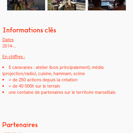
Informations clés
Dates
2014-…
En chiffres :
5 car­a­vanes : ate­lier (bois prin­ci­pale­ment), média
(projection/radio), cui­sine, ham­mam, scène
+ de 250 actions depuis la créa­tion
+ de 40 000h sur le ter­rain
une cen­taine de parte­naires sur le ter­ri­toire mar­seil­lais
Partenaires