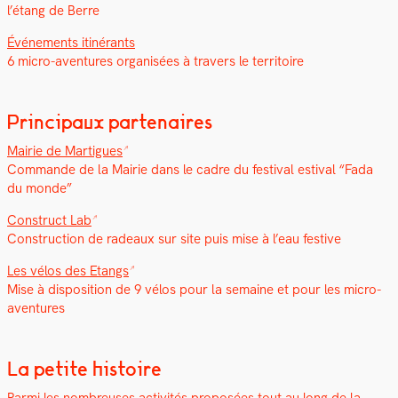
l’étang de Berre
Événe­ments itinérants
6 micro-aven­tures organ­isées à tra­vers le ter­ri­toire
Principaux partenaires
Mairie de Mar­tigues
Com­mande de la Mairie dans le cadre du fes­ti­val esti­val “Fada
du monde”
Con­struct Lab
Con­struc­tion de radeaux sur site puis mise à l’eau fes­tive
Les vélos des Etangs
Mise à dis­po­si­tion de 9 vélos pour la semaine et pour les micro-
aven­tures
La petite histoire
Par­mi les nom­breuses activ­ités pro­posées tout au long de la