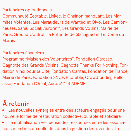
Parte­naires opéra­tionnels
Com­mu­nauté Écotable, Lin­kee, le Chaînon man­quant, Les Mar­
mites Volantes, Les Maraudeurs de Want­ed et Olvo, Les Camion­
neuses, Samu Social, Aurore***, Les Grands Voisins, Mairie de
Paris, Ground Con­trol, La Rotonde de Stal­in­grad et Le Dôme du
Marais
Parte­naires financiers
Pro­gramme “Mai­son des Volon­taires”, Fon­da­tion Caras­so,
Cagnotte des Grands Voisins, Cagnotte Thanks For Noth­ing, Fon­
da­tion Vin­ci pour la Cité, Fon­da­tion Car­i­tas, Fon­da­tion de France,
Mairie de Paris, Fon­da­tion SNCF, Ecotable, Crowd­fund­ing Hel­lo
asso, Fon­da­tion l’Oréal, Aurore*** et ADEME
À retenir
Les nou­velles syn­er­gies entre des acteurs engagés pour une
nou­velle forme de restau­ra­tion col­lec­tive, durable et sol­idaire.
La mutu­al­i­sa­tion vertueuse des ressources entre les asso­ci­a­
tions
mem­bres du col­lec­tifs dans la ges­tion des inven­dus. La