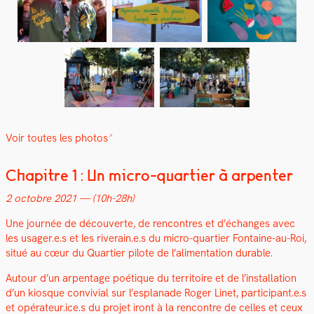
Voir toutes les pho­tos
Chapitre 1 : Un micro-quartier à arpenter
2 octo­bre 2021 — (10h-28h)
Une journée de décou­verte, de ren­con­tres et d’échanges avec
les usager.e.s et les riverain.e.s du micro-quarti­er Fontaine-au-Roi,
situé au cœur du Quarti­er pilote de l’alimentation durable.
Autour d’un arpen­t­age poé­tique du ter­ri­toire et de l’installation
d’un kiosque con­vivial sur l’esplanade Roger Linet, participant.e.s
et opérateur.ice.s du pro­jet iront à la ren­con­tre de celles et ceux