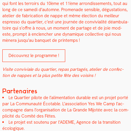
qui font les ter­roirs du 10ème et 11ème arrondisse­ments, tout au
long de ce same­di d’automne. Prom­e­nade sen­si­ble, dégus­ta­tions,
ate­lier de fab­ri­ca­tion de nappe et même élec­tion du meilleur
espres­so du quarti­er, c’est une journée de con­vivi­al­ité déam­bu­la­
toire qui s’offre à nous, un moment de partage et de joie mod­
este, prompt à enclencher une dynamique col­lec­tive qui nous
mèn­era jusqu’au ban­quet de print­emps !
Décou­vrez le pro­gramme !
Vis­ite con­viviale du quarti­er, repas partagés, ate­lier de con­fec­
tion de nappes et la plus petite fête des voisins !
Partenaires
Le Quarti­er pilote de l’alimentation durable est un pro­jet porté
par
La Com­mu­nauté Écotable.
L’as­so­ci­a­tion
Yes We Camp
l’ac­
com­pa­gne dans l’or­gan­i­sa­tion de La Grande Mijotée avec la com­
plic­ité du
Comité des Fêtes
.
Le pro­jet est soutenu par l’
ADEME, Agence de la tran­si­tion
écologique
.