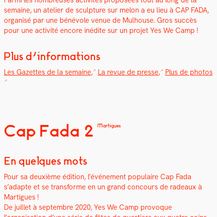
semaine, un ate­lier de sculp­ture sur mel­on a eu lieu à CAP FADA,
organ­isé par une bénév­ole venue de Mul­house. Gros suc­cès
pour une activ­ité encore inédite sur un pro­jet Yes We Camp !
Plus d’informations
Les Gazettes de la semaine
,
La revue de presse
,
Plus de pho­tos
Cap Fada 2
Martigues
En quelques mots
Pour sa deux­ième édi­tion, l’événe­ment pop­u­laire Cap Fada
s’adapte et se trans­forme en un grand con­cours de radeaux à
Mar­tigues !
De juil­let à sep­tem­bre 2020, Yes We Camp provoque