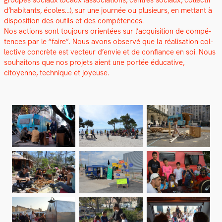
groupes soci­aux locaux (asso­ci­a­tions, cen­tres soci­aux, col­lec­tif
d’habitants, écoles…), sur une journée ou plusieurs, en met­tant à
dis­po­si­tion des out­ils et des com­pé­tences.
Nos actions sont tou­jours ori­en­tées sur l’acquisition de com­pé­
tences par le “faire”. Nous avons observé que la réal­i­sa­tion col­
lec­tive con­crète est vecteur d’envie et de con­fi­ance en soi. Nous
souhaitons que nos pro­jets aient une portée éduca­tive,
citoyenne, tech­nique et joyeuse.