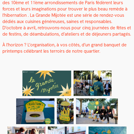
des 10ème et 11ème arrondisse­ments de Paris fédèrent leurs
forces et leurs imag­i­na­tions pour trou­ver le plus beau remède à
l’hibernation . La Grande Mijotée est une série de ren­dez-vous
dédiés aux cuisines généreuses, saines et respon­s­ables.
D’octobre à avril, retrou­vons-nous pour cinq journées de fêtes et
de fes­tins, de déam­bu­la­tions, d’ateliers et de déje­uners partagés.
À l’horizon ? L’organisation, à vos côtés, d’un grand ban­quet de
print­emps célébrant les ter­roirs de notre quarti­er.