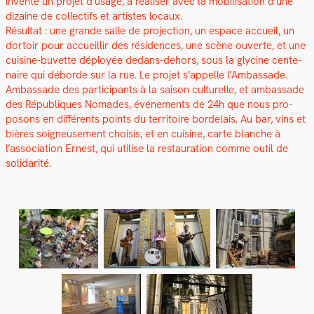
invente un pro­jet d’usage, à réalis­er avec la mobil­i­sa­tion d’une
dizaine de col­lec­tifs et artistes locaux.
Résul­tat : une grande salle de pro­jec­tion, un espace accueil, un
dor­toir pour accueil­lir des rési­dences, une scène ouverte, et une
cui­sine-buvette déployée dedans-dehors, sous la glycine cen­te­
naire qui débor­de sur la rue. Le pro­jet s’appelle l’Ambassade.
Ambas­sade des par­tic­i­pants à la sai­son cul­turelle, et ambas­sade
des Républiques Nomades, événe­ments de 24h que nous pro­
posons en dif­férents points du ter­ri­toire bor­de­lais. Au bar, vins et
bières soigneuse­ment choi­sis, et en cui­sine, carte blanche à
l’association Ernest, qui utilise la restau­ra­tion comme out­il de
sol­i­dar­ité.