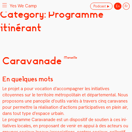
Yes We Camp
Podcast
En
Fr
Skip
Category: Programme
Yes We Camp
Utilisation inventive des espaces disponibles
to
content
itinérant
Caravanade
Marseille
En quelques mots
Le pro­jet a pour voca­tion d’accompagner les ini­tia­tives
citoyennes sur le ter­ri­toire mét­ro­pol­i­tain et départe­men­tal. Nous
pro­posons une panoplie d’outils var­iés à tra­vers cinq car­a­vanes
pour per­me­t­tre la réal­i­sa­tion d’actions par­tic­i­pa­tives en plein air,
dans tout type d’espace urbain.
Le pro­gramme Car­a­vanade est un dis­posi­tif de sou­tien à ces ini­
tia­tives locales, en pro­posant de venir en appui à des acteurs ou