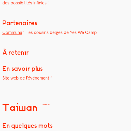
des pos­si­bil­ités infinies !
Partenaires
Com­mu­na
: les cousins belges de Yes We Camp
À retenir
En savoir plus
Site web de l’événe­ment
Taiwan
Taiwan
En quelques mots