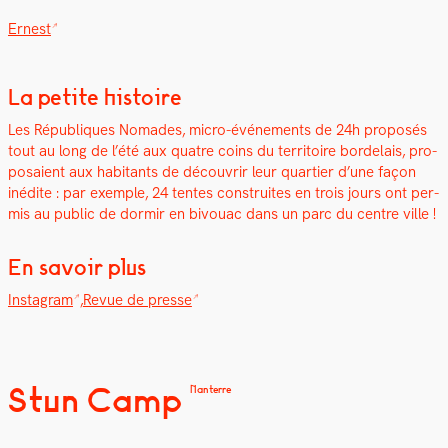
Ernest
La petite histoire
Les Républiques Nomades, micro-événe­ments de 24h pro­posés
tout au long de l’été aux qua­tre coins du ter­ri­toire bor­de­lais, pro­
po­saient aux habi­tants de décou­vrir leur quarti­er d’une façon
inédite : par exem­ple, 24 tentes con­stru­ites en trois jours ont per­
mis au pub­lic de dormir en bivouac dans un parc du cen­tre ville !
En savoir plus
Insta­gram
,
Revue de presse
Stun Camp
Nanterre