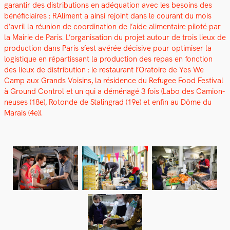
garan­tir des dis­tri­b­u­tions en adéqua­tion avec les besoins des
béné­fi­ci­aires : RAl­i­ment a ain­si rejoint dans le courant du mois
d’avril la réu­nion de coor­di­na­tion de l’aide ali­men­taire piloté par
la Mairie de Paris. L’organisation du pro­jet autour de trois lieux de
pro­duc­tion dans Paris s’est avérée déci­sive pour opti­miser la
logis­tique en répar­tis­sant la pro­duc­tion des repas en fonc­tion
des lieux de dis­tri­b­u­tion : le restau­rant l’Oratoire de Yes We
Camp aux Grands Voisins, la rési­dence du Refugee Food Fes­ti­val
à Ground Con­trol et un qui a démé­nagé 3 fois (Labo des Camion­
neuses (18e), Rotonde de Stal­in­grad (19e) et enfin au Dôme du
Marais (4e)).