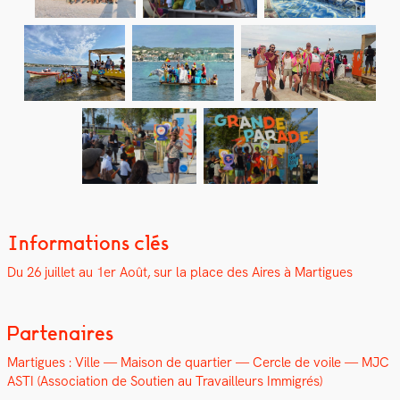
Informations clés
Du 26 juil­let au 1er Août, sur la place des Aires à Mar­tigues
Partenaires
Mar­tigues : Ville — Mai­son de quarti­er — Cer­cle de voile — MJC
ASTI (Asso­ci­a­tion de Sou­tien au Tra­vailleurs Immi­grés)