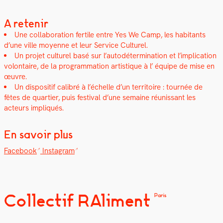
A retenir
Une col­lab­o­ra­tion fer­tile entre Yes We Camp, les habi­tants
d’une ville moyenne et leur Ser­vice Cul­turel.
Un pro­jet cul­turel basé sur l’au­todéter­mi­na­tion et l’implication
volon­taire, de la pro­gram­ma­tion artis­tique à l’ équipe de mise en
œuvre.
Un dis­posi­tif cal­i­bré à l’échelle d’un ter­ri­toire : tournée de
fêtes de quarti­er, puis fes­ti­val d’une semaine réu­nis­sant les
acteurs impliqués.
En savoir plus
Face­book
Insta­gram
Collectif RAliment
Paris