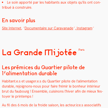
Le soin apporté par les habi­tants aux objets qu’ils ont con­
tribué à con­stru­ire.
En savoir plus
Site Inter­net
,
Doc­u­men­taire sur Car­a­vanade
,
Insta­gram
La Grande Mijotée
Paris
Les prémices du Quartier pilote de
l’alimentation durable
Habitant.e.s et usager.e.s du Quarti­er pilote de l’alimentation
durable, rejoignons-nous pour faire frémir le bon­heur intérieur
brut du faubourg ! Ensem­ble, cuisi­nons l’hiv­er afin de mieux fes­
toy­er le print­emps !
Au fil des 6 mois de la froide sai­son, les acteur.ice.s asso­ci­at­ifs