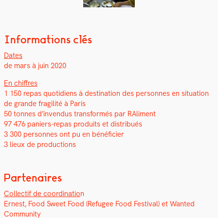
Informations clés
Dates
de mars à juin 2020
En chiffres
1 150 repas quo­ti­di­ens à des­ti­na­tion des per­son­nes en sit­u­a­tion
de grande fragilité à Paris
50 tonnes d’invendus trans­for­més par RAl­i­ment
97 476 paniers-repas pro­duits et dis­tribués
3 300 per­son­nes ont pu en béné­fici­er
3 lieux de pro­duc­tions
Partenaires
Col­lec­tif de coor­di­na­tio
n
Ernest, Food Sweet Food (Refugee Food Fes­ti­val) et Want­ed
Com­mu­ni­ty