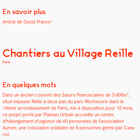
En savoir plus
Arti­cle de Ouest France
Chantiers au Village Reille
Paris
En quelques mots
Dans un ancien cou­vent des Sœurs Fran­cis­caines de 3 600m²,
situé impasse Reille à deux pas du parc Montsouris dans le
14ème arrondisse­ment de Paris, mis à dis­po­si­tion pour 15 mois,
ce pro­jet porté par Plateau Urbain accueille un cen­tre
d’hébergement d’urgence de 60 per­son­nes de l’association
Aurore, une colo­ca­tion sol­idaire de 8 per­son­nes gérée par Cara­
col.