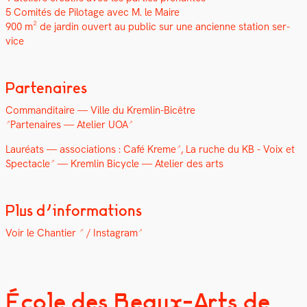
5 Comités de Pilotage avec M. le Maire
900 m² de jardin ouvert au pub­lic sur une anci­enne sta­tion ser­
vice
Partenaires
Com­man­di­taire — V
ille du Krem­lin-Bicêtre
Parte­naires —
Ate­lier UOA
Lau­réats — asso­ci­a­tions :
Café Kreme
, La ruche du KB -
Voix et
Spec­ta­cle
— Krem­lin Bicy­cle — Ate­lier des arts
Plus d’informations
Voir le Chantier
/
Insta­gram
École des Beaux-Arts de