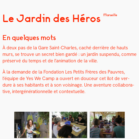
Le Jardin des Héros
Marseille
En quelques mots
À deux pas de la Gare Saint-Charles, caché der­rière de hauts
murs, se trou­ve un secret bien gardé : un jardin sus­pendu, comme
préservé du temps et de l’an­i­ma­tion de la ville.
À la demande de la Fon­da­tion Les Petits Frères des Pau­vres,
l’équipe de Yes We Camp a ouvert en douceur cet îlot de ver­
dure à ses habi­tants et à son voisi­nage. Une
aven­ture col­lab­o­ra­
tive, intergénéra­tionnelle et con­textuelle.