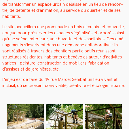
de trans­former un espace urbain délais­sé en un lieu de ren­con­
tre, de détente et d’animation, au ser­vice du quarti­er et de ses
habi­tants.
Le site accueillera une prom­e­nade en bois cir­cu­laire et cou­verte,
conçue pour préserv­er les espaces végé­tal­isés et arborés, ain­si
qu’une scène extérieure, une buvette et des san­i­taires. Ces amé­
nage­ments s’inscrivent dans une démarche col­lab­o­ra­tive : ils
sont réal­isés à tra­vers des chantiers par­tic­i­pat­ifs réu­nis­sant
struc­tures rési­dentes, habi­tants et bénév­oles autour d’activités
var­iées – pein­ture, con­struc­tion de mobiliers, fab­ri­ca­tion
d’assises et de jar­dinières, etc.
L’enjeu est de faire du 49 rue Mar­cel Sem­bat un lieu vivant et
inclusif, où se croisent con­vivi­al­ité, créa­tiv­ité et écolo­gie urbaine.