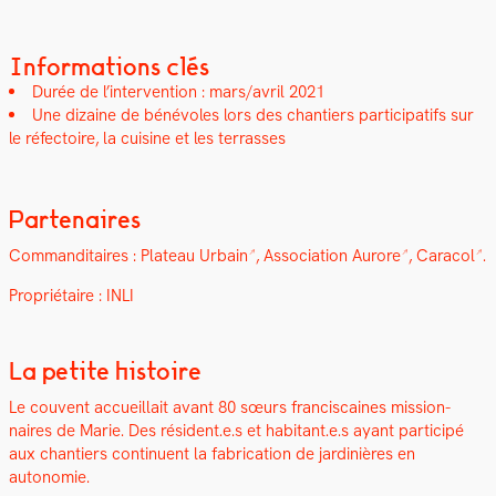
Informations clés
Durée de l’in­ter­ven­tion : mars/avril 2021
Une dizaine de bénév­oles lors des chantiers par­tic­i­pat­ifs sur
le
réfec­toire, la cui­sine et les ter­rass­es
Partenaires
Com­man­di­taires :
Plateau Urbain
,
Asso­ci­a­tion Aurore
,
Cara­col
.
Pro­prié­taire : INLI
La petite histoire
Le cou­vent accueil­lait avant 80 sœurs fran­cis­caines mis­sion­
naires de Marie.
Des résident.e.s et habitant.e.s ayant par­ticipé
aux chantiers con­tin­u­ent la fab­ri­ca­tion de jar­dinières en
autonomie.