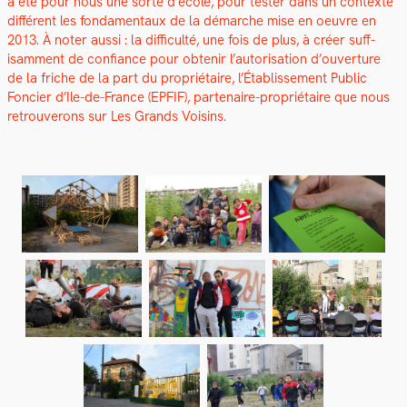
a été pour nous une sorte d’école, pour tester dans un con­texte
dif­férent les fon­da­men­taux de la démarche mise en oeu­vre en
2013. À not­er aus­si : la dif­fi­culté, une fois de plus, à créer suff­
isam­ment de con­fi­ance pour obtenir l’autorisation d’ouverture
de la friche de la part du pro­prié­taire, l’Étab­lisse­ment Pub­lic
Fonci­er d’Ile-de-France (EPFIF), parte­naire-pro­prié­taire que nous
retrou­verons sur Les Grands Voisins.