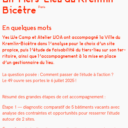
Bicêtre
Paris
En quelques mots
Yes We Camp et Ate­lier UOA ont accom­pa­g­né la Ville du
Krem­lin-Bicêtre dans l’analyse pour le choix d’un site
prop­ice, puis l’étude de fais­abil­ité du tiers-lieu sur son ter­
ri­toire, ain­si que l’accompagnement à la mise en place
d’un ges­tion­naire du lieu.
La ques­tion posée : Com­ment pass­er de l’étude à l’action ?
Le 49 ouvre ses portes le 6 juil­let 2025 !
Résumé des grandes étapes de cet accom­pa­g­ne­ment :
Étape 1 — diag­nos­tic com­para­tif de 5 bâti­ments vacants avec
analyse des con­traintes et oppor­tu­nités pour resser­rer l’étude
autour de 2 sites.