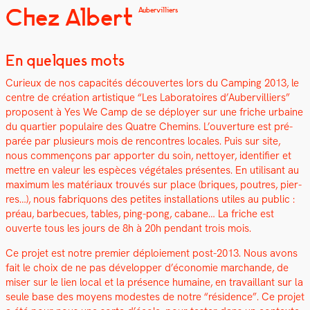
Chez Albert
Aubervilliers
En quelques mots
Curieux de nos capac­ités décou­vertes lors du Camp­ing 2013, le
cen­tre de créa­tion artis­tique “Les Lab­o­ra­toires d’Aubervilliers”
pro­posent à Yes We Camp de se déploy­er sur une friche urbaine
du quarti­er pop­u­laire des Qua­tre Chemins. L’ouverture est pré­
parée par plusieurs mois de ren­con­tres locales. Puis sur site,
nous com­mençons par apporter du soin, net­toy­er, iden­ti­fi­er et
met­tre en valeur les espèces végé­tales présentes. En util­isant au
max­i­mum les matéri­aux trou­vés sur place (briques, poutres, pier­
res…), nous fab­riquons des petites instal­la­tions utiles au pub­lic :
préau, bar­be­cues, tables, ping-pong, cabane… La friche est
ouverte tous les jours de 8h à 20h pen­dant trois mois.
Ce pro­jet est notre pre­mier déploiement post-2013. Nous avons
fait le choix de ne pas dévelop­per d’économie marchande, de
miser sur le lien local et la présence humaine, en tra­vail­lant sur la
seule base des moyens mod­estes de notre “rési­dence”. Ce pro­jet