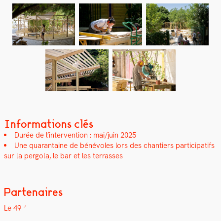
Informations clés
Durée de l’intervention : mai/juin 2025
Une quar­an­taine de bénév­oles lors des chantiers par­tic­i­pat­ifs
sur la per­go­la, le bar et les ter­rass­es
Partenaires
Le 49