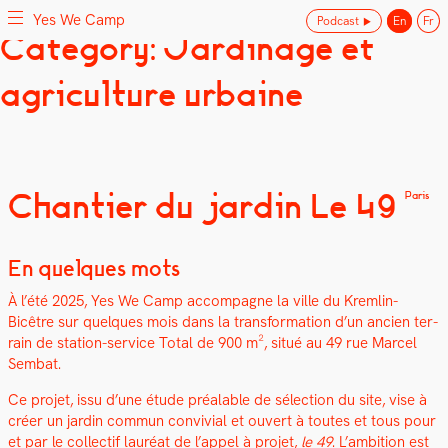
Yes We Camp
Podcast
En
Fr
Skip
Category: Jardinage et
Yes We Camp
Utilisation inventive des espaces disponibles
to
content
agriculture urbaine
Chantier du jardin Le 49
Paris
En quelques mots
À l’été 2025, Yes We Camp accom­pa­gne la ville du Krem­lin-
Bicêtre sur quelques mois dans la trans­for­ma­tion d’un ancien ter­
rain de sta­tion-ser­vice Total de 900 m², situé au 49 rue Mar­cel
Sem­bat.
Ce pro­jet, issu d’une étude préal­able de sélec­tion du site, vise à
créer un jardin com­mun con­vivial et ouvert à toutes et tous pour
et par le col­lec­tif lau­réat de l’appel à pro­jet,
le 49
. L’ambition est