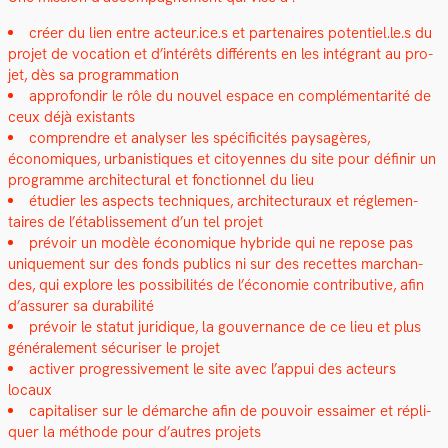
créer du lien entre acteur
.ice.s
et parte­naires potentiel.le.s du
pro­jet de voca­tion et d’intérêts dif­férents en les inté­grant au pro­
jet, dès sa pro­gram­ma­tion
appro­fondir le rôle du nou­v­el espace en com­plé­men­tar­ité de
ceux déjà exis­tants
com­pren­dre et analyser les spé­ci­ficités paysagères,
économiques, urban­is­tiques et citoyennes du site pour définir un
pro­gramme archi­tec­tur­al et fonc­tion­nel du lieu
étudi­er les aspects tech­niques, archi­tec­turaux et régle­men­
taires de l’établissement d’un tel pro­jet
prévoir un mod­èle économique hybride qui ne repose pas
unique­ment sur des fonds publics ni sur des recettes marchan­
des, qui explore les pos­si­bil­ités de l’économie con­tribu­tive, afin
d’assurer sa dura­bil­ité
prévoir le statut juridique, la gou­ver­nance de ce lieu et plus
générale­ment sécuris­er le pro­jet
activ­er pro­gres­sive­ment le site avec l’appui des acteurs
locaux
cap­i­talis­er sur le démarche afin de pou­voir essaimer et répli­
quer la méth­ode pour d’autres pro­jets