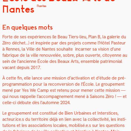
Nantes
Nantes
En quelques mots
Forte de ses expéri­ences (le Beau Tiers-lieu, Plan B, la galerie du
Zéro déchet…) et inspirée par des pro­jets comme l’Hôtel Pas­teur
à Rennes, la Ville de Nantes souhaite incar­n­er sa vision d’une
fab­rique de la ville renou­velée, sobre, plus ouverte, citoyenne au
sein de l’ancienne École des Beaux Arts, ensem­ble pat­ri­mo­ni­al
vacant depuis 2017.
À cette fin, elle lance une mis­sion d’activation et d’étude de pré-
pro­gram­ma­tion pour la recon­ver­sion de l’É­cole. Le groupe­ment
mené par Yes We Camp est retenu pour men­er cette mis­sion —
qui nous rap­pelle l’accompagnement mené à Saisons Zéro ! — et
celle-ci débute dès l’automne 2024.
Le groupe­ment est con­sti­tué de Bien Urbaines et Inter­stices,
acteur.ice.s du ter­ri­toire déjà en lien avec la col­lec­tiv­ité, les insti­
tu­tions et les asso­ci­a­tions locales, mobilisé.e.s sur les ques­tions