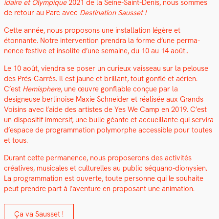
idaire et Olympique
2021 de la Seine-Saint-Denis, nous sommes
de retour au Parc avec
Des­ti­na­tion Saus­set !
Cette année, nous pro­posons une instal­la­tion légère et
étonnante. Notre inter­ven­tion pren­dra la forme d’une per­ma­
nence fes­tive et inso­lite d’une semaine, du 10 au 14 août..
Le 10 août, vien­dra se pos­er un curieux vais­seau sur la pelouse
des Prés-Car­rés. Il est jaune et bril­lant, tout gon­flé et aérien.
C’est
Hemi­sphere
, une œuvre gon­flable conçue par la
designeuse berli­noise Max­ie Schnei­der et réal­isée aux Grands
Voisins avec l’aide des artistes de Yes We Camp en 2019. C’est
un dis­posi­tif immer­sif, une bulle géante et accueil­lante qui servi­ra
d’espace de pro­gram­ma­tion poly­mor­phe acces­si­ble pour toutes
et tous.
Durant cette per­ma­nence, nous pro­poserons des activités
créatives, musi­cales et cul­turelles au pub­lic séquano-dionysien.
La pro­gram­ma­tion est ouverte, toute per­son­ne qui le souhaite
peut pren­dre part à l’aventure en pro­posant une ani­ma­tion.
Ça va Saus­set !