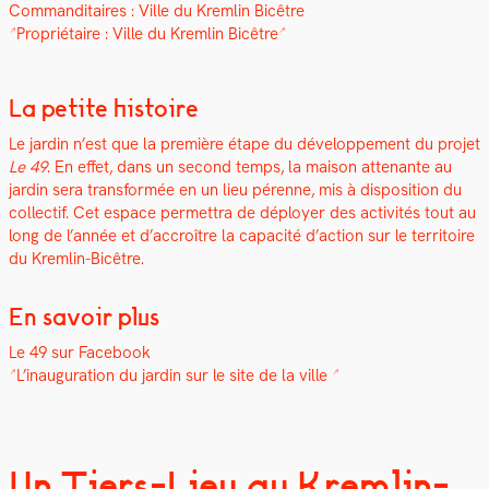
Com­man­di­taires :
Ville du Krem­lin Bicêtre
Pro­prié­taire :
Ville du Krem­lin Bicêtre
La petite histoire
Le jardin n’est que la pre­mière étape du développe­ment du pro­jet
Le 49
. En effet, dans un sec­ond temps, la mai­son attenante au
jardin sera trans­for­mée en un lieu pérenne, mis à dis­po­si­tion du
col­lec­tif. Cet espace per­me­t­tra de déploy­er des activ­ités tout au
long de l’année et d’accroître la capac­ité d’action sur le ter­ri­toire
du Krem­lin-Bicêtre.
En savoir plus
Le 49 sur Face­book
L’inauguration du jardin sur le site de la ville
Un Tiers-Lieu au Kremlin-