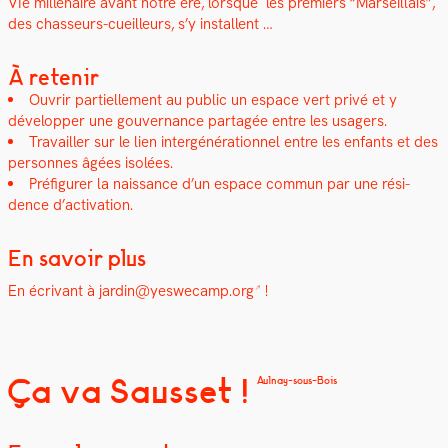
VIe mil­lé­naire avant notre ère, lorsque les pre­miers “Mar­seil­lais”,
des chas­seurs-cueilleurs, s’y instal­lent …
À retenir
Ouvrir par­tielle­ment au pub­lic un espace vert privé et y
dévelop­per une gou­ver­nance partagée entre les usagers.
Tra­vailler sur le lien intergénéra­tionnel entre les enfants et des
per­son­nes âgées isolées.
Pré­fig­ur­er la nais­sance d’un espace com­mun par une rési­
dence d’activation.
En savoir plus
En écrivant à
jardin@yeswecamp.org
!
Ça va Sausset !
Aulnay-sous-Bois