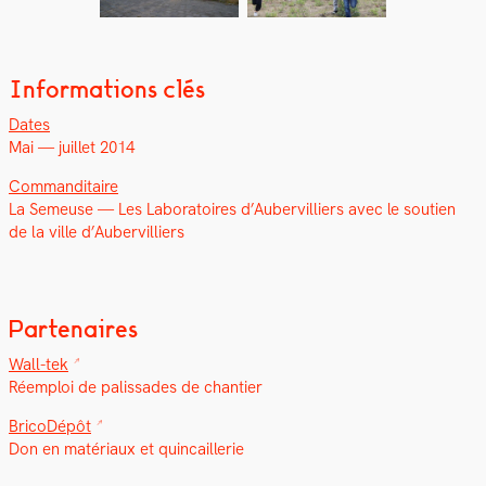
Informations clés
Dates
Mai — juil­let 2014
Com­man­di­taire
La Semeuse — Les Lab­o­ra­toires d’Aubervilliers avec le sou­tien
de la ville d’Aubervilliers
Partenaires
Wall-tek
Réem­ploi de palis­sades de chantier
BricoDépôt
Don en matéri­aux et quin­cail­lerie