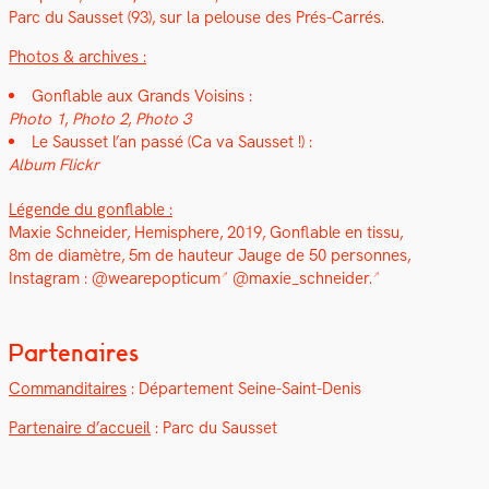
Parc du Saus­set (93), sur la pelouse des Prés-Car­rés.
Pho­tos & archives :
Gon­flable aux Grands Voisins :
Pho­to 1
,
Pho­to 2
,
Pho­to 3
Le Saus­set l’an passé (Ca va Saus­set !) :
Album Flickr
Légende du gon­flable :
Max­ie Schnei­der,
Hemi­sphere
, 2019, Gon­flable en tis­su,
8m de diamètre, 5m de hau­teur Jauge de 50 per­son­nes,
Insta­gram :
@wearepopticum
@maxie_schneider.
Partenaires
Com­man­di­taires
: Départe­ment Seine-Saint-Denis
Parte­naire d’accueil
: Parc du Saus­set