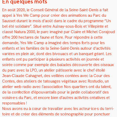
En quelques mots
En août 2020, le Con­seil Général de la Seine-Saint-Denis a fait
appel à Yes We Camp pour créer des ani­ma­tions au Parc du
Saus­set durant le mois d’août dans le cadre du pro­gramme “Un
bel été sol­idaire”.
Situé entre Aulnay-sous-Bois et Villepinte et
classé Natu­ra 2000, le parc imag­iné par Claire et Michel Cora­joud
offre 200 hectares de faune et flo­re.
Pour répondre à cette
demande, Yes We Camp a imag­iné des temps forts pour les
enfants et les familles de la Seine-Saint-Denis autour d’activités
variées en plein air, dont des bivouacs et un ban­quet géant.
Les
enfants ont pu par­ticiper à plusieurs activ­ités en journée et
soirée comme par exem­ple des balades décou­verte des oiseaux
du parc avec la LPO, un ate­lier pâtis­serie avec le chef étoilé
Jean-Claude Cahag­net, des veil­lées con­tées avec la Cour des
Con­tes, des ate­liers de tatouages végé­taux avec Ros­tu­dio, un
ate­lier web radio avec l’association Nos quartiers ont du tal­ent,
de la con­fec­tion d’épouvantails pour le jardin col­lab­o­ratif des
voisin·e·s du Parc, et encore bien d’autres activ­ités créa­tives et
respon­s­ables !
Nous avons eu à cœur de tra­vailler avec les acteur·ice·s du ter­ri­
toire et de créer des éléments de scénographie pour ponctuer