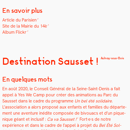
En savoir plus
Arti­cle du Parisien
Site de la Mairie du 14è
Album Flickr
Destination Sausset !
Aulnay-sous-Bois
En quelques mots
En août 2020, le Con­seil Général de la Seine-Saint-Denis a fait
appel à Yes We Camp pour créer des ani­ma­tions au Parc du
Saus­set dans le cadre du pro­gramme
Un bel été sol­idaire
.
L’association a alors pro­posé aux enfants et familles du départe­
ment une aven­ture inédite com­posée de bivouacs et d’un pique-
nique géant et inclusif :
Ca va Saus­set !
Fort·e·s de notre
expérience et dans le cadre de l’appel à pro­jet du
Bel Été Sol­