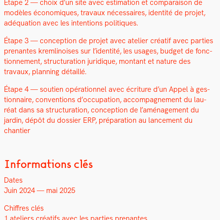
Étape 2 — choix d’un site avec esti­ma­tion et com­para­i­son de
mod­èles économiques, travaux néces­saires, iden­tité de pro­jet,
adéqua­tion avec les inten­tions poli­tiques.
Étape 3 — con­cep­tion de pro­jet avec ate­lier créatif avec par­ties
prenantes krem­li­nois­es sur l’identité, les usages, bud­get de fonc­
tion­nement, struc­tura­tion juridique, mon­tant et nature des
travaux, plan­ning détail­lé.
Étape 4 — sou­tien opéra­tionnel avec écri­t­ure d’un Appel à ges­
tion­naire, con­ven­tions d’occupation, accom­pa­g­ne­ment du lau­
réat dans sa struc­tura­tion, con­cep­tion de l’aménagement du
jardin, dépôt du dossier ERP, pré­pa­ra­tion au lance­ment du
chantier
Informations clés
Dates
Juin 2024 — mai 2025
Chiffres clés
1 ate­liers créat­ifs avec les par­ties prenantes