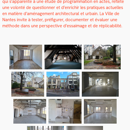
qui s’apparente à une étude de pro­gram­ma­tion en actes, reflète
une volon­té de ques­tion­ner et d’enrichir les pra­tiques actuelles
en matière d’amé­nage­ment archi­tec­tur­al et urbain. La Ville de
Nantes invite à tester, pré­fig­ur­er, doc­u­menter et éval­uer une
méth­ode dans une per­spec­tive d’essaimage et de réplic­a­bil­ité.