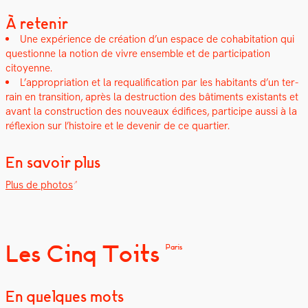
À retenir
Une expéri­ence de créa­tion d’un espace de cohab­i­ta­tion qui
ques­tionne la notion de vivre ensem­ble et de par­tic­i­pa­tion
citoyenne.
L’appropriation et la requal­i­fi­ca­tion par les habi­tants d’un ter­
rain en tran­si­tion, après la destruc­tion des bâti­ments exis­tants et
avant la con­struc­tion des nou­veaux édi­fices, par­ticipe aus­si à la
réflex­ion sur l’histoire et le devenir de ce quarti­er.
En savoir plus
Plus de pho­tos
Les Cinq Toits
Paris
En quelques mots