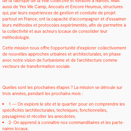
de la fab­rique de la ville col­lec­tive et itéra­tive à Nantes. Mais
aus­si de Yes We Camp, Ancoats et Encore Heureux, struc­tures
qui, par leurs expéri­ences de ges­tion et con­duite de pro­jet
partout en France, ont la capac­ité d’ac­com­pa­g­n­er et d’essaimer
leurs méth­odes et pro­to­coles expéri­men­tés, afin de per­me­t­tre à
la col­lec­tiv­ité et aux acteurs locaux de con­solid­er leur
méthodolo­gie.
Cette mis­sion nous offre l’op­por­tu­nité d’ex­plor­er col­lec­tive­ment
de nou­velles approches urbaines et archi­tec­turales, en phase
avec notre vision de l’ur­ban­isme et de l’ar­chi­tec­ture comme
vecteurs de trans­for­ma­tion sociale.
Quelles sont les prochaines étapes ? La mis­sion se déroule sur
trois années, pen­dant les prochains mois :
1 —
On explore le site et le quarti­er pour en com­pren­dre les
spé­ci­ficités (archi­tec­turales, tech­niques, fonc­tion­nelles,
paysagères) et récolter les anec­dotes.
2- On
apprend à con­naître nos com­man­di­taires et les parte­
naires locaux.