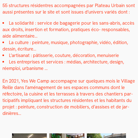
55 struc­tures rési­den­tres accom­pa­g­nées par Plateau Urbain sont
aus­si présentes sur le site et sont issues d’u­nivers var­iés dont :
La sol­i­dar­ité : ser­vice de bagagerie pour les sans-abris, accès
aux droits, inser­tion et for­ma­tion, pra­tiques éco- respon­s­ables,
aide ali­men­taire…
La cul­ture : pein­ture, musique, pho­togra­phie, vidéo, édi­tion,
dessin, écri­t­ure…
L’artisanat : pâtis­serie, cou­ture, déco­ra­tion, menuis­erie
Les entre­pris­es et ser­vices : médias, archi­tec­ture, design,
réem­ploi, urban­isme …
En 2021, Yes We Camp accom­pa­gne sur quelques mois le Vil­lage
Reille dans l’amé­nage­ment de ses espaces com­muns dont le
réfec­toire, la cui­sine et les ter­rass­es à tra­vers des chantiers par­
tic­i­pat­ifs impli­quant les struc­tures rési­dentes et les habi­tants du
pro­jet : pein­ture, con­struc­tion de mobiliers, d’assises et de jar­
dinières…