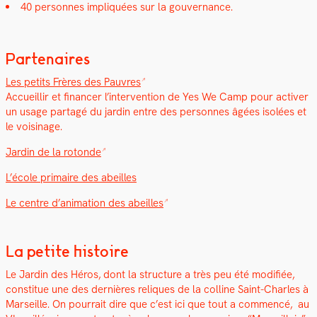
40 per­son­nes impliquées sur la gou­ver­nance.
Partenaires
Les petits Frères des Pau­vres
Accueil­lir et financer l’in­ter­ven­tion de Yes We Camp pour activ­er
un usage partagé du jardin entre des per­son­nes âgées isolées et
le voisi­nage.
Jardin de la rotonde
L’école pri­maire des abeilles
Le cen­tre d’animation des abeilles
La petite histoire
Le Jardin des Héros, dont la struc­ture a très peu été mod­i­fiée,
con­stitue une des dernières reliques de la colline Saint-Charles à
Mar­seille. On pour­rait dire que c’est ici que tout a com­mencé,
a
u