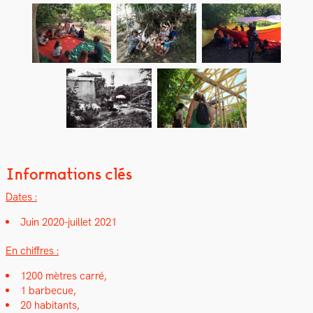
Informations clés
Dates :
Juin 2020-juil­let 2021
En chiffres :
1200 mètres car­ré,
1 bar­be­cue,
20 habi­tants,