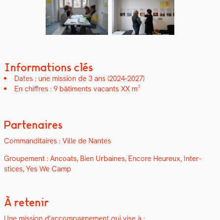
Informations clés
Dates : une mis­sion de 3 ans (2024–2027)
En chiffres :
9 bâti­ments vacants XX m²
Partenaires
Com­man­di­taires : Ville de Nantes
Groupe­ment : Ancoats, Bien Urbaines, Encore Heureux, Inter­
stices, Yes We Camp
À retenir
Une mis­sion d’accompagnement qui vise à
: