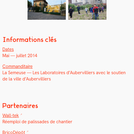
Informations clés
Dates
Mai — juil­let 2014
Com­man­di­taire
La Semeuse — Les Lab­o­ra­toires d’Aubervilliers avec le sou­tien
de la ville d’Aubervilliers
Partenaires
Wall-tek
Réem­ploi de palis­sades de chantier
BricoDépôt