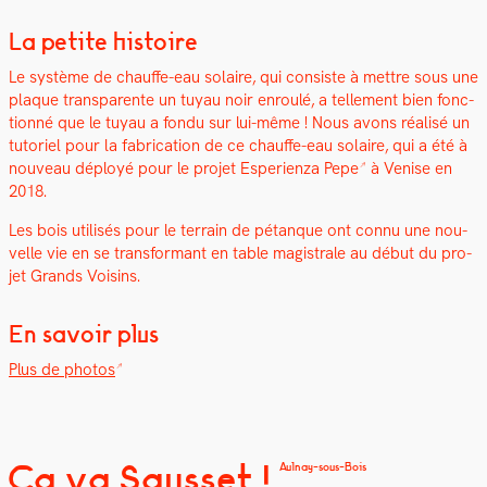
La petite histoire
Le sys­tème de chauffe-eau solaire, qui con­siste à met­tre sous une
plaque trans­par­ente un tuyau noir enroulé, a telle­ment bien fonc­
tion­né que le tuyau a fon­du sur lui-même ! Nous avons réal­isé un
tuto­riel pour la fab­ri­ca­tion de ce chauffe-eau solaire, qui a été à
nou­veau déployé pour le pro­jet
Espe­rien­za Pepe
à Venise en
2018.
Les bois util­isés pour le ter­rain de pétanque ont con­nu une nou­
velle vie en se trans­for­mant en table magis­trale au début du pro­
jet Grands Voisins.
En savoir plus
Plus de pho­tos
Ça va Sausset !
Aulnay-sous-Bois