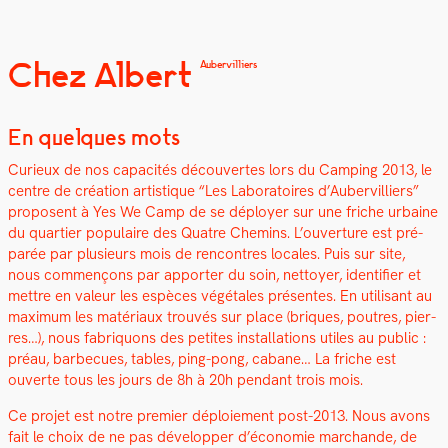
Chez Albert
Aubervilliers
En quelques mots
Curieux de nos capac­ités décou­vertes lors du Camp­ing 2013, le
cen­tre de créa­tion artis­tique “Les Lab­o­ra­toires d’Aubervilliers”
pro­posent à Yes We Camp de se déploy­er sur une friche urbaine
du quarti­er pop­u­laire des Qua­tre Chemins. L’ouverture est pré­
parée par plusieurs mois de ren­con­tres locales. Puis sur site,
nous com­mençons par apporter du soin, net­toy­er, iden­ti­fi­er et
met­tre en valeur les espèces végé­tales présentes. En util­isant au
max­i­mum les matéri­aux trou­vés sur place (briques, poutres, pier­
res…), nous fab­riquons des petites instal­la­tions utiles au pub­lic :
préau, bar­be­cues, tables, ping-pong, cabane… La friche est
ouverte tous les jours de 8h à 20h pen­dant trois mois.
Ce pro­jet est notre pre­mier déploiement post-2013. Nous avons
fait le choix de ne pas dévelop­per d’économie marchande, de