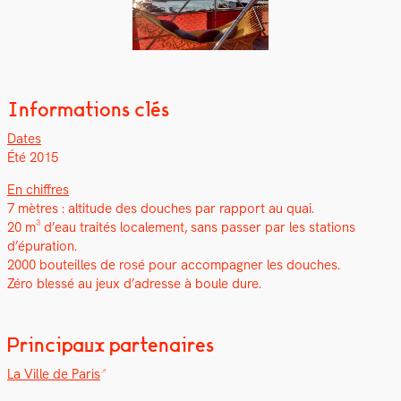
Informations clés
Dates
Été 2015
En chiffres
7 mètres : alti­tude des douch­es par rap­port au quai.
20 m³ d’eau traités locale­ment, sans pass­er par les sta­tions
d’épuration.
2000 bouteilles de rosé pour accom­pa­g­n­er les douch­es.
Zéro blessé au jeux d’adresse à boule dure.
Principaux partenaires
La Ville de Paris