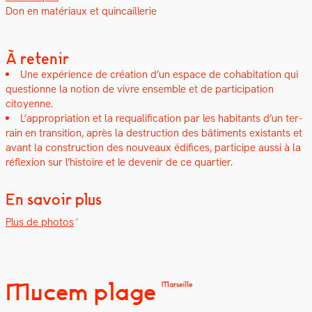
Don en matéri­aux et quin­cail­lerie
À retenir
Une expéri­ence de créa­tion d’un espace de cohab­i­ta­tion qui
ques­tionne la notion de vivre ensem­ble et de par­tic­i­pa­tion
citoyenne.
L’appropriation et la requal­i­fi­ca­tion par les habi­tants d’un ter­
rain en tran­si­tion, après la destruc­tion des bâti­ments exis­tants et
avant la con­struc­tion des nou­veaux édi­fices, par­ticipe aus­si à la
réflex­ion sur l’histoire et le devenir de ce quarti­er.
En savoir plus
Plus de pho­tos
Mucem plage
Marseille