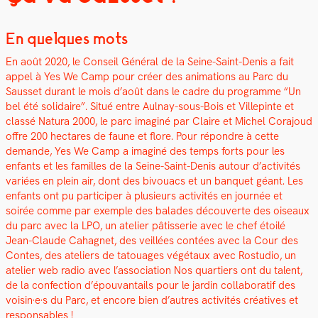
En quelques mots
En août 2020, le Con­seil Général de la Seine-Saint-Denis a fait
appel à Yes We Camp pour créer des ani­ma­tions au Parc du
Saus­set durant le mois d’août dans le cadre du pro­gramme “Un
bel été sol­idaire”.
Situé entre Aulnay-sous-Bois et Villepinte et
classé Natu­ra 2000, le parc imag­iné par Claire et Michel Cora­joud
offre 200 hectares de faune et flo­re.
Pour répondre à cette
demande, Yes We Camp a imag­iné des temps forts pour les
enfants et les familles de la Seine-Saint-Denis autour d’activités
variées en plein air, dont des bivouacs et un ban­quet géant.
Les
enfants ont pu par­ticiper à plusieurs activ­ités en journée et
soirée comme par exem­ple des balades décou­verte des oiseaux
du parc avec la LPO, un ate­lier pâtis­serie avec le chef étoilé
Jean-Claude Cahag­net, des veil­lées con­tées avec la Cour des
Con­tes, des ate­liers de tatouages végé­taux avec Ros­tu­dio, un
ate­lier web radio avec l’association Nos quartiers ont du tal­ent,
de la con­fec­tion d’épouvantails pour le jardin col­lab­o­ratif des
voisin·e·s du Parc, et encore bien d’autres activ­ités créa­tives et
respon­s­ables !