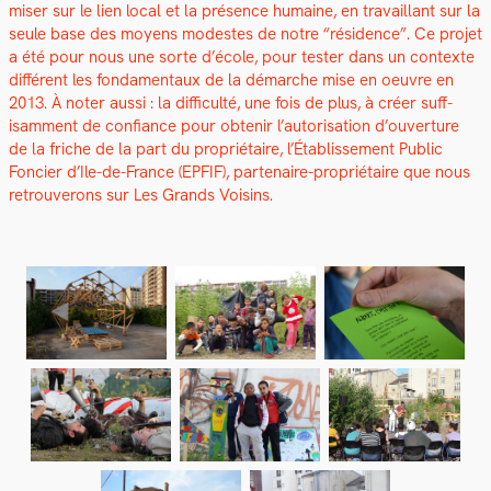
miser sur le lien local et la présence humaine, en tra­vail­lant sur la
seule base des moyens mod­estes de notre “rési­dence”. Ce pro­jet
a été pour nous une sorte d’école, pour tester dans un con­texte
dif­férent les fon­da­men­taux de la démarche mise en oeu­vre en
2013. À not­er aus­si : la dif­fi­culté, une fois de plus, à créer suff­
isam­ment de con­fi­ance pour obtenir l’autorisation d’ouverture
de la friche de la part du pro­prié­taire, l’Étab­lisse­ment Pub­lic
Fonci­er d’Ile-de-France (EPFIF), parte­naire-pro­prié­taire que nous
retrou­verons sur Les Grands Voisins.