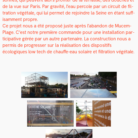
son­nes, qui peu­vent alors prof­iter de la ter­rasse, des douch­es et
de la vue sur Paris. Par grav­ité, l’eau per­cole par un cir­cuit de fil­
tra­tion végé­tale, qui lui per­met de rejoin­dre la Seine en étant suff­
isam­ment pro­pre.
Ce pro­jet nous a été pro­posé juste après l’abandon de Mucem-
Plage. C’est notre pre­mière com­mande pour une instal­la­tion par­
tic­i­pa­tive gérée par un autre parte­naire. La con­struc­tion nous a
per­mis de pro­gress­er sur la réal­i­sa­tion des dis­posi­tifs
écologiques low tech de chauffe-eau solaire et fil­tra­tion végé­tale.