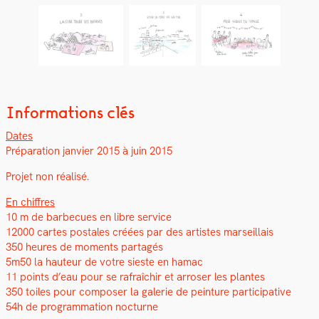
Informations clés
Dates
Pré­pa­ra­tion jan­vi­er 2015 à juin 2015
Pro­jet non réal­isé.
En chiffres
10 m de bar­be­cues en libre ser­vice
12000 cartes postales créées par des artistes mar­seil­lais
350 heures de moments partagés
5m50 la hau­teur de votre sieste en hamac
11 points d’eau pour se rafraîchir et arroser les plantes
350 toiles pour com­pos­er la galerie de pein­ture par­tic­i­pa­tive
54h de pro­gram­ma­tion noc­turne