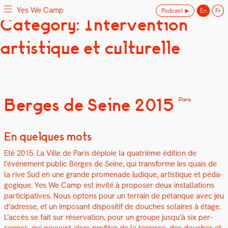
Yes We Camp
Podcast
En
Fr
Skip
Category: Intervention
Yes We Camp
Utilisation inventive des espaces disponibles
to
content
artistique et culturelle
Berges de Seine 2015
Paris
En quelques mots
Eté 2015. La Ville de Paris déploie la qua­trième édi­tion de
l’événement pub­lic Berges de Seine, qui trans­forme les quais de
la rive Sud en une grande prom­e­nade ludique, artis­tique et péd­a­
gogique. Yes We Camp est invité à pro­pos­er deux instal­la­tions
par­tic­i­pa­tives. Nous optons pour un ter­rain de pétanque avec jeu
d’adresse, et un imposant dis­posi­tif de douch­es solaires à étage.
L’accès se fait sur réser­va­tion, pour un groupe jusqu’à six per­