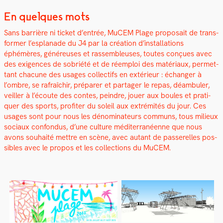
En quelques mots
Sans bar­rière ni tick­et d’entrée, MuCEM Plage pro­po­sait de trans­
former l’esplanade du J4 par la créa­tion d’installations
éphémères, généreuses et rassem­bleuses, toutes conçues avec
des exi­gences de sobriété et de réem­ploi des matéri­aux, per­me­t­
tant cha­cune des usages col­lec­tifs en extérieur : échang­er à
l’ombre, se rafraîchir, pré­par­er et partager le repas, déam­buler,
veiller à l’écoute des con­tes, pein­dre, jouer aux boules et pra­ti­
quer des sports, prof­iter du soleil aux extrémités du jour. Ces
usages sont pour nous les dénom­i­na­teurs com­muns, tous milieux
soci­aux con­fon­dus, d’une cul­ture méditer­ranéenne que nous
avons souhaité met­tre en scène, avec autant de passerelles pos­
si­bles avec le pro­pos et les col­lec­tions du MuCEM.