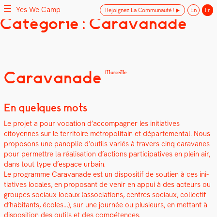
Yes We Camp
Rejoignez La Communauté !
En
Fr
Skip
Catégorie : Caravanade
Yes We Camp
Utilisation inventive des espaces disponibles
to
content
Caravanade
Marseille
En quelques mots
Le pro­jet a pour voca­tion d’accompagner les ini­tia­tives
citoyennes sur le ter­ri­toire mét­ro­pol­i­tain et départe­men­tal. Nous
pro­posons une panoplie d’outils var­iés à tra­vers cinq car­a­vanes
pour per­me­t­tre la réal­i­sa­tion d’actions par­tic­i­pa­tives en plein air,
dans tout type d’espace urbain.
Le pro­gramme Car­a­vanade est un dis­posi­tif de sou­tien à ces ini­
tia­tives locales, en pro­posant de venir en appui à des acteurs ou
groupes soci­aux locaux (asso­ci­a­tions, cen­tres soci­aux, col­lec­tif
d’habitants, écoles…), sur une journée ou plusieurs, en met­tant à
dis­po­si­tion des out­ils et des com­pé­tences.