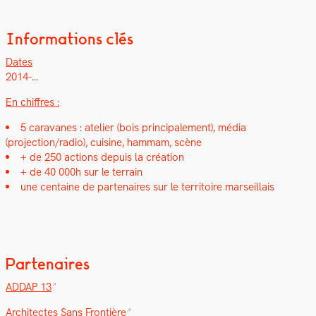
Informations clés
Dates
2014-…
En chiffres :
5 car­a­vanes : ate­lier (bois prin­ci­pale­ment), média
(projection/radio), cui­sine, ham­mam, scène
+ de 250 actions depuis la créa­tion
+ de 40 000h sur le ter­rain
une cen­taine de parte­naires sur le ter­ri­toire mar­seil­lais
Partenaires
ADDAP 13
Archi­tectes Sans Fron­tière