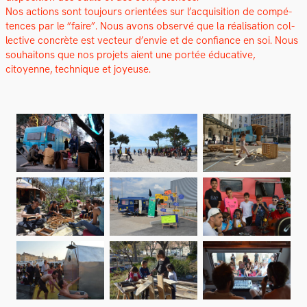
Nos actions sont tou­jours ori­en­tées sur l’acquisition de com­pé­
tences par le “faire”. Nous avons observé que la réal­i­sa­tion col­
lec­tive con­crète est vecteur d’envie et de con­fi­ance en soi. Nous
souhaitons que nos pro­jets aient une portée éduca­tive,
citoyenne, tech­nique et joyeuse.