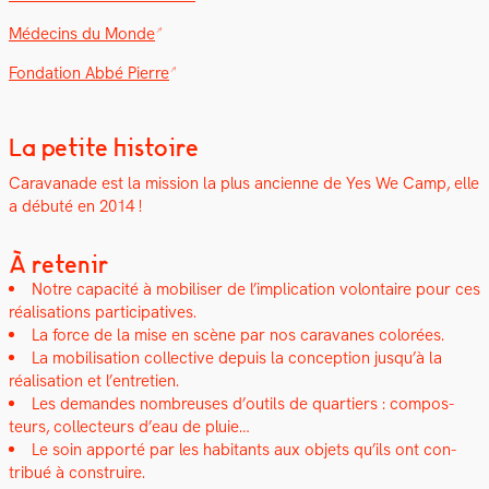
Médecins du Monde
Fon­da­tion Abbé Pierre
La petite histoire
Car­a­vanade est la mis­sion la plus anci­enne de Yes We Camp, elle
a débuté en 2014 !
À retenir
Notre capac­ité à mobilis­er de l’implication volon­taire pour ces
réal­i­sa­tions par­tic­i­pa­tives.
La force de la mise en scène par nos car­a­vanes col­orées.
La mobil­i­sa­tion col­lec­tive depuis la con­cep­tion jusqu’à la
réal­i­sa­tion et l’entretien.
Les deman­des nom­breuses d’outils de quartiers : com­pos­
teurs, col­lecteurs d’eau de pluie…
Le soin apporté par les habi­tants aux objets qu’ils ont con­
tribué à con­stru­ire.