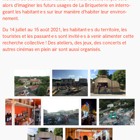
alors d’imaginer les futurs usages de La Bri­que­terie en inter­ro­
geant les habitant·e·s sur leur manière d’habiter leur envi­ron­
nement.
Du 14 juil­let au 15 août 2021, les habitant·e·s du ter­ri­toire, les
touristes et les passant·e·s sont invité·e·s à venir ali­menter cette
recherche col­lec­tive ! Des ate­liers, des jeux, des con­certs et
autres ciné­mas en plein air sont aus­si organ­isés.