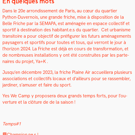
En quelques mots
Dans le 20e arrondisse­ment de Paris, au cœur du quarti­er
Python-Duver­nois, une grande friche, mise à dis­po­si­tion de la
Belle Friche par la SEMAPA, est amé­nagée en espace col­lec­tif et
sportif à des­ti­na­tion des habitant.e.s du quarti­er. Cet urban­isme
tran­si­toire a pour objec­tif de pré­fig­ur­er les futurs amé­nage­ments
paysagers et sportifs pour toutes et tous, qui ver­ront le jour à
l’hori­zon 2024. La Friche est déjà en cours de trans­for­ma­tion, et
de nom­breuses instal­la­tions y ont été con­stru­ites par les parte­
naires du pro­jet, Ya+K .
Jusqu’en décem­bre 2023, la friche Plaine Air accueillera plusieurs
asso­ci­a­tions et col­lec­tifs locaux et d’ailleurs pour se rassem­bler,
jar­diner, s’amuser et faire du sport.
Yes We Camp y pro­posera deux grands temps forts, pour l’ou­
ver­ture et la clô­ture de de la sai­son !
Temps#1
🏁Champion.ne.s !