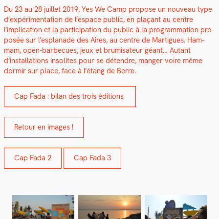
Du 23 au 28 juil­let 2019, Yes We Camp pro­pose un nou­veau type
d’expérimentation de l’espace pub­lic, en plaçant au cen­tre
l’implication et la par­tic­i­pa­tion du pub­lic à la pro­gram­ma­tion pro­
posée sur l’esplanade des Aires, au cen­tre de Mar­tigues. Ham­
mam, open-bar­be­cues, jeux et bru­misa­teur géant… Autant
d’installations inso­lites pour se déten­dre, manger voire même
dormir sur place, face à l’étang de Berre.
Cap Fada : bilan des trois édi­tions
Retour en images !
Cap Fada 2
Cap Fada 3