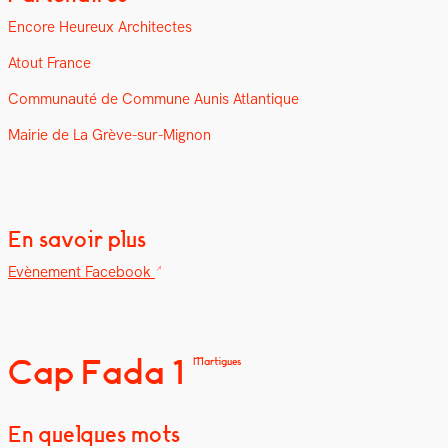
Encore Heureux Archi­tectes
Atout France
Com­mu­nauté de Com­mune Aunis Atlan­tique
Mairie de La Grève-sur-Mignon
En savoir plus
Evène­ment Face­book
Cap Fada 1
Martigues
En quelques mots