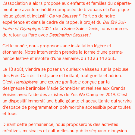
L’association a alors pro­posé aux enfants et familles du départe­
ment une aven­ture inédite com­posée de bivouacs et d’un pique-
nique géant et inclusif :
Ca va Saus­set !
Fort·e·s de notre
expérience et dans le cadre de l’appel à pro­jet du
Bel Été Sol­
idaire et Olympique
2021 de la Seine-Saint-Denis, nous sommes
de retour au Parc avec
Des­ti­na­tion Saus­set !
Cette année, nous pro­posons une instal­la­tion légère et
étonnante. Notre inter­ven­tion pren­dra la forme d’une per­ma­
nence fes­tive et inso­lite d’une semaine, du 10 au 14 août..
Le 10 août, vien­dra se pos­er un curieux vais­seau sur la pelouse
des Prés-Car­rés. Il est jaune et bril­lant, tout gon­flé et aérien.
C’est
Hemi­sphere
, une œuvre gon­flable conçue par la
designeuse berli­noise Max­ie Schnei­der et réal­isée aux Grands
Voisins avec l’aide des artistes de Yes We Camp en 2019. C’est
un dis­posi­tif immer­sif, une bulle géante et accueil­lante qui servi­ra
d’espace de pro­gram­ma­tion poly­mor­phe acces­si­ble pour toutes
et tous.
Durant cette per­ma­nence, nous pro­poserons des activités
créatives, musi­cales et cul­turelles au pub­lic séquano-dionysien.