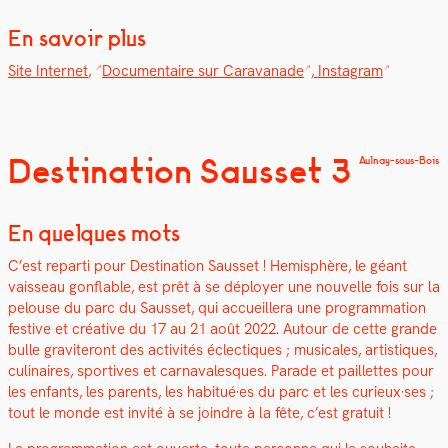
En savoir plus
Site Inter­net
,
Doc­u­men­taire sur Car­a­vanade
,
Insta­gram
Destination Sausset 3
Aulnay-sous-Bois
En quelques mots
C’est repar­ti pour Des­ti­na­tion Saus­set ! Hemis­phère, le géant
vais­seau gon­flable, est prêt à se déploy­er une nou­velle fois sur la
pelouse du parc du Saus­set, qui accueillera une pro­gram­ma­tion
fes­tive et créa­tive du 17 au 21 août 2022. Autour de cette grande
bulle graviteront des activ­ités éclec­tiques ; musi­cales, artis­tiques,
culi­naires, sportives et car­nava­lesques. Parade et pail­lettes pour
les enfants, les par­ents, les habitué·es du parc et les curieux·ses ;
tout le monde est invité à se join­dre à la fête, c’est gra­tu­it !