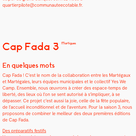
quartierpilote@communauteecotable.fr.
Cap Fada 3
Martigues
En quelques mots
Cap Fada ! C’est le nom de la col­lab­o­ra­tion entre les Marté­gaux
et Marté­gales, leurs équipes munic­i­pales et le col­lec­tif Yes We
Camp. Ensem­ble, nous œuvrons à créer des espace-temps de
lib­erté, des lieux où l’on se sent autorisé à s’impliquer, à se
dépass­er. Ce pro­jet c’est aus­si la joie, celle de la fête pop­u­laire,
de l’accueil incon­di­tion­nel et de l’aven­ture. Pour la sai­son 3, nous
pro­posons de com­bin­er le meilleur des deux pre­mières édi­tions
de Cap Fada.
Des pré­parat­ifs fes­tifs