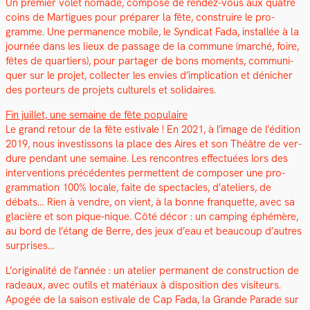
Un pre­mier volet nomade, com­posé de ren­dez-vous aux qua­tre
coins de Mar­tigues pour pré­par­er la fête, con­stru­ire le pro­
gramme. Une per­ma­nence mobile, le Syn­di­cat Fada, instal­lée à la
journée dans les lieux de pas­sage de la com­mune (marché, foire,
fêtes de quartiers), pour partager de bons moments, com­mu­ni­
quer sur le pro­jet, col­lecter les envies d’implication et dénich­er
des por­teurs de pro­jets cul­turels et sol­idaires.
Fin juil­let, une semaine de fête pop­u­laire
Le grand retour de la fête esti­vale ! En 2021, à l’image de l’édition
2019, nous investis­sons la place des Aires et son Théâtre de ver­
dure pen­dant une semaine. Les ren­con­tres effec­tuées lors des
inter­ven­tions précé­dentes per­me­t­tent de com­pos­er une pro­
gram­ma­tion 100% locale, faite de spec­ta­cles, d’ateliers, de
débats… Rien à ven­dre, on vient, à la bonne fran­quette, avec sa
glacière et son pique-nique. Côté décor : un camp­ing éphémère,
au bord de l’étang de Berre, des jeux d’eau et beau­coup d’autres
sur­pris­es…
L’originalité de l’année : un ate­lier per­ma­nent de con­struc­tion de
radeaux, avec out­ils et matéri­aux à dis­po­si­tion des vis­i­teurs.
Apogée de la sai­son esti­vale de Cap Fada, la Grande Parade sur