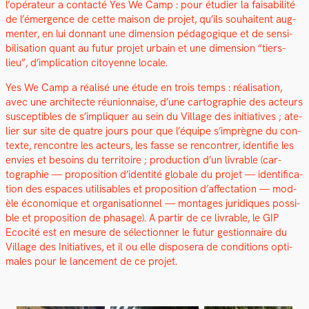
l’opérateur a con­tac­té Yes We Camp : pour étudi­er la fais­abil­ité
de l’émergence de cette mai­son de pro­jet, qu’ils souhait­ent aug­
menter, en lui don­nant une dimen­sion péd­a­gogique et de sen­si­
bil­i­sa­tion quant au futur pro­jet urbain et une dimen­sion “tiers-
lieu”, d’implication citoyenne locale.
Yes We Camp a réal­isé une étude en trois temps : réal­i­sa­tion,
avec une archi­tecte réu­nion­naise, d’une car­togra­phie des acteurs
sus­cep­ti­bles de s’impliquer au sein du Vil­lage des ini­tia­tives ; ate­
lier sur site de qua­tre jours pour que l’équipe s’imprègne du con­
texte, ren­con­tre les acteurs, les fasse se ren­con­tr­er, iden­ti­fie les
envies et besoins du ter­ri­toire ; pro­duc­tion d’un livrable (car­
togra­phie — propo­si­tion d’identité glob­ale du pro­jet — iden­ti­fi­ca­
tion des espaces util­is­ables et propo­si­tion d’affectation — mod­
èle économique et organ­i­sa­tion­nel — mon­tages juridiques pos­si­
ble et propo­si­tion de phasage). A par­tir de ce livrable, le GIP
Ecoc­ité est en mesure de sélec­tion­ner le futur ges­tion­naire du
Vil­lage des Ini­tia­tives, et il ou elle dis­posera de con­di­tions opti­
males pour le lance­ment de ce pro­jet.