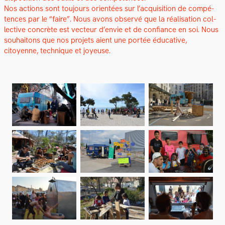
Nos actions sont tou­jours ori­en­tées sur l’acquisition de com­pé­
tences par le “faire”. Nous avons observé que la réal­i­sa­tion col­
lec­tive con­crète est vecteur d’envie et de con­fi­ance en soi. Nous
souhaitons que nos pro­jets aient une portée éduca­tive,
citoyenne, tech­nique et joyeuse.