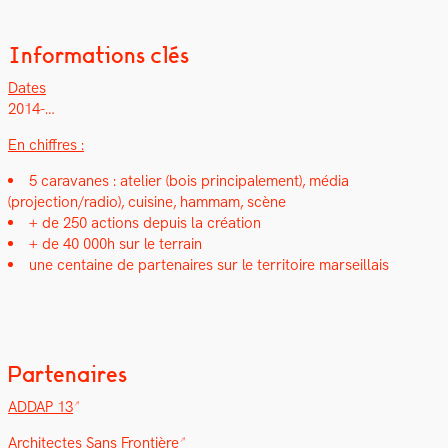
Informations clés
Dates
2014-…
En chiffres :
5 car­a­vanes : ate­lier (bois prin­ci­pale­ment), média
(projection/radio), cui­sine, ham­mam, scène
+ de 250 actions depuis la créa­tion
+ de 40 000h sur le ter­rain
une cen­taine de parte­naires sur le ter­ri­toire mar­seil­lais
Partenaires
ADDAP 13
Archi­tectes Sans Fron­tière