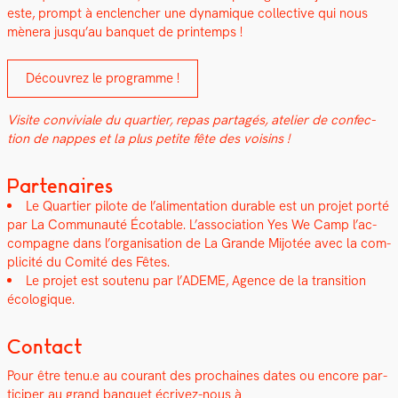
este, prompt à enclencher une dynamique col­lec­tive qui nous
mèn­era jusqu’au ban­quet de print­emps !
Décou­vrez le pro­gramme !
Vis­ite con­viviale du quarti­er, repas partagés, ate­lier de con­fec­
tion de nappes et la plus petite fête des voisins !
Partenaires
Le Quarti­er pilote de l’alimentation durable est un pro­jet porté
par
La Com­mu­nauté Écotable.
L’as­so­ci­a­tion
Yes We Camp
l’ac­
com­pa­gne dans l’or­gan­i­sa­tion de La Grande Mijotée avec la com­
plic­ité du
Comité des Fêtes
.
Le pro­jet est soutenu par l’
ADEME, Agence de la tran­si­tion
écologique
.
Contact
Pour être tenu.e au courant des prochaines dates ou encore par­
ticiper au grand ban­quet écrivez-nous à