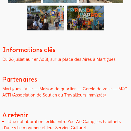
Informations clés
Du 26 juil­let au 1er Août, sur la place des Aires à Mar­tigues
Partenaires
Mar­tigues : Ville — Mai­son de quarti­er — Cer­cle de voile — MJC
ASTI (Asso­ci­a­tion de Sou­tien au Tra­vailleurs Immi­grés)
A retenir
Une col­lab­o­ra­tion fer­tile entre Yes We Camp, les habi­tants
d’une ville moyenne et leur Ser­vice Cul­turel.