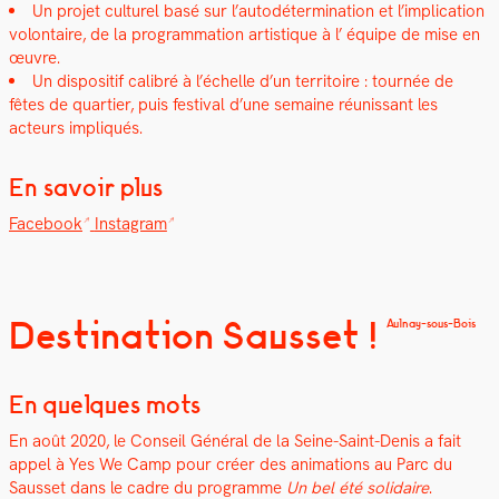
Un pro­jet cul­turel basé sur l’au­todéter­mi­na­tion et l’implication
volon­taire, de la pro­gram­ma­tion artis­tique à l’ équipe de mise en
œuvre.
Un dis­posi­tif cal­i­bré à l’échelle d’un ter­ri­toire : tournée de
fêtes de quarti­er, puis fes­ti­val d’une semaine réu­nis­sant les
acteurs impliqués.
En savoir plus
Face­book
Insta­gram
Destination Sausset !
Aulnay-sous-Bois
En quelques mots
En août 2020, le Con­seil Général de la Seine-Saint-Denis a fait
appel à Yes We Camp pour créer des ani­ma­tions au Parc du
Saus­set dans le cadre du pro­gramme
Un bel été sol­idaire
.