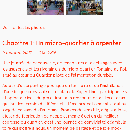
Voir toutes les pho­tos
Chapitre 1 : Un micro-quartier à arpenter
2 octo­bre 2021 — (10h-28h)
Une journée de décou­verte, de ren­con­tres et d’échanges avec
les usager.e.s et les riverain.e.s du micro-quarti­er Fontaine-au-Roi,
situé au cœur du Quarti­er pilote de l’alimentation durable.
Autour d’un arpen­t­age poé­tique du ter­ri­toire et de l’installation
d’un kiosque con­vivial sur l’esplanade Roger Linet, participant.e.s
et opérateur.ice.s du pro­jet iront à la ren­con­tre de celles et ceux
qui font les ter­roirs du 10ème et 11ème arrondisse­ments, tout au
long de ce same­di d’automne. Prom­e­nade sen­si­ble, dégus­ta­tions,
ate­lier de fab­ri­ca­tion de nappe et même élec­tion du meilleur
espres­so du quarti­er, c’est une journée de con­vivi­al­ité déam­bu­la­
toire qui s’offre à nous, un moment de partage et de joie mod­