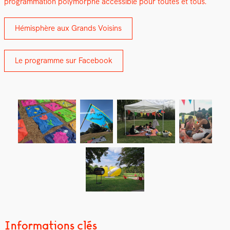
pro­gram­ma­tion poly­mor­phe acces­si­ble pour toutes et tous.
Hémis­phère aux Grands Voisins
Le pro­gramme sur Face­book
Informations clés