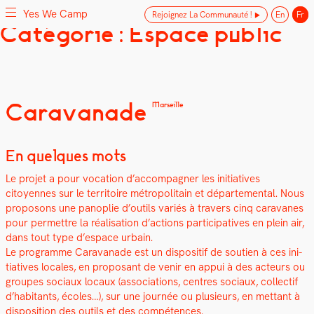
Yes We Camp
Rejoignez La Communauté !
En
Fr
Skip
Catégorie : Espace public
Yes We Camp
Utilisation inventive des espaces disponibles
to
content
Caravanade
Marseille
En quelques mots
Le pro­jet a pour voca­tion d’accompagner les ini­tia­tives
citoyennes sur le ter­ri­toire mét­ro­pol­i­tain et départe­men­tal. Nous
pro­posons une panoplie d’outils var­iés à tra­vers cinq car­a­vanes
pour per­me­t­tre la réal­i­sa­tion d’actions par­tic­i­pa­tives en plein air,
dans tout type d’espace urbain.
Le pro­gramme Car­a­vanade est un dis­posi­tif de sou­tien à ces ini­
tia­tives locales, en pro­posant de venir en appui à des acteurs ou
groupes soci­aux locaux (asso­ci­a­tions, cen­tres soci­aux, col­lec­tif
d’habitants, écoles…), sur une journée ou plusieurs, en met­tant à
dis­po­si­tion des out­ils et des com­pé­tences.