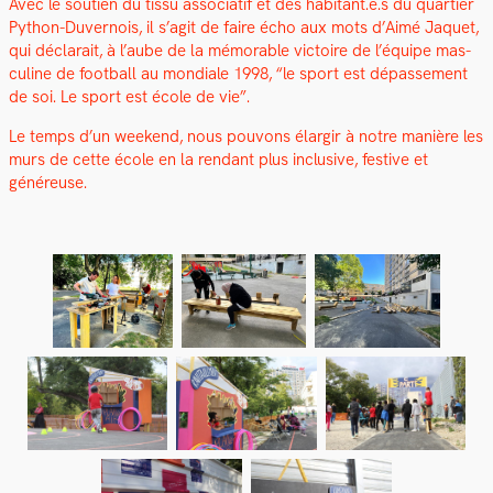
Avec le sou­tien du tis­su asso­ci­atif et des habitant.e.s du quarti­er
Python-Duver­nois, il s’agit de faire écho aux mots d’Aimé Jaquet,
qui déclarait, à l’aube de la mémorable vic­toire de l’équipe mas­
cu­line de foot­ball au mon­di­ale 1998, “le sport est dépasse­ment
de soi. Le sport est école de vie”.
Le temps d’un week­end, nous pou­vons élargir à notre manière les
murs de cette école en la ren­dant plus inclu­sive, fes­tive et
généreuse.