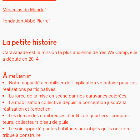
Médecins du Monde
Fon­da­tion Abbé Pierre
La petite histoire
Car­a­vanade est la mis­sion la plus anci­enne de Yes We Camp, elle
a débuté en 2014 !
À retenir
Notre capac­ité à mobilis­er de l’implication volon­taire pour ces
réal­i­sa­tions par­tic­i­pa­tives.
La force de la mise en scène par nos car­a­vanes col­orées.
La mobil­i­sa­tion col­lec­tive depuis la con­cep­tion jusqu’à la
réal­i­sa­tion et l’entretien.
Les deman­des nom­breuses d’outils de quartiers : com­pos­
teurs, col­lecteurs d’eau de pluie…
Le soin apporté par les habi­tants aux objets qu’ils ont con­
tribué à con­stru­ire.