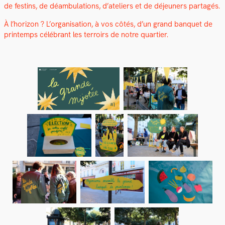
de fes­tins, de déam­bu­la­tions, d’ateliers et de déje­uners partagés.
À l’horizon ? L’organisation, à vos côtés, d’un grand ban­quet de
print­emps célébrant les ter­roirs de notre quarti­er.