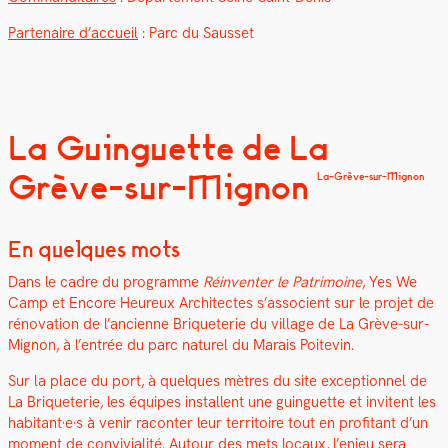
Parte­naire d’accueil
: Parc du Saus­set
La Guinguette de La
Grève-sur-Mignon
La-Grève-sur-Mignon
En quelques mots
Dans le cadre du pro­gramme
Réin­ven­ter le Pat­ri­moine
, Yes We
Camp et Encore Heureux Archi­tectes s’associent sur le pro­jet de
réno­va­tion de l’ancienne Bri­que­terie du vil­lage de La Grève-sur-
Mignon, à l’entrée du parc naturel du Marais Poitevin.
Sur la place du port, à quelques mètres du site excep­tion­nel de
La Bri­que­terie, les équipes instal­lent une guinguette et invi­tent les
habitant·e·s à venir racon­ter leur ter­ri­toire tout en prof­i­tant d’un
moment de con­vivi­al­ité. Autour des mets locaux, l’enjeu sera