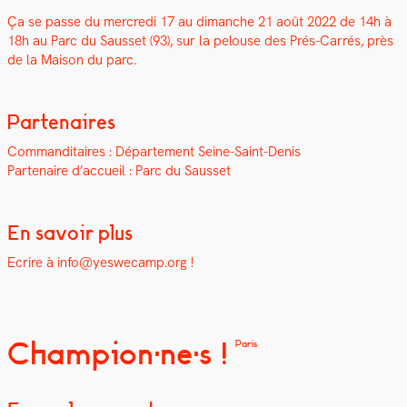
Ça se passe du mer­cre­di 17 au dimanche 21 août 2022 d
e 14h à
18h
au Parc du Saus­set (93), sur la pelouse des Prés-Car­rés, près
de la Mai­son du parc.
Partenaires
Com­man­di­taires : Départe­ment Seine-Saint-Denis
Parte­naire d’accueil : Parc du Saus­set
En savoir plus
Ecrire à info@yeswecamp.org !
Champion·ne·s !
Paris