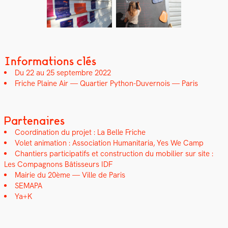
Informations clés
Du 22 au 25 sep­tem­bre 2022
Friche Plaine Air — Quarti­er Python-Duver­nois — Paris
Partenaires
Coor­di­na­tion du pro­jet : La Belle Friche
Volet ani­ma­tion : Asso­ci­a­tion Human­i­taria, Yes We Camp
Chantiers par­tic­i­pat­ifs et con­struc­tion du mobili­er sur site :
Les Com­pagnons Bâtis­seurs IDF
Mairie du 20ème — Ville de Paris
SEMAPA
Ya+K