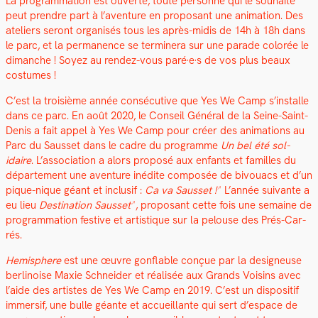
La pro­gram­ma­tion est ouverte, toute per­son­ne qui le souhaite
peut pren­dre part à l’aventure en pro­posant une ani­ma­tion.
Des
ate­liers seront organ­isés tous les après-midis de 14h à 18h dans
le parc, et la per­ma­nence se ter­min­era sur une parade col­orée le
dimanche ! Soyez au ren­dez-vous paré·e·s de vos plus beaux
cos­tumes !
C’est la troisième année con­séc­u­tive que Yes We Camp s’installe
dans ce parc. En août 2020, le Con­seil Général de la Seine-Saint-
Denis a fait appel à Yes We Camp pour créer des ani­ma­tions au
Parc du Saus­set dans le cadre du pro­gramme
Un bel été sol­
idaire
. L’association a alors pro­posé aux enfants et familles du
départe­ment une aven­ture inédite com­posée de bivouacs et d’un
pique-nique géant et inclusif :
Ca va Saus­set !
L’année suiv­ante a
eu lieu
Des­ti­na­tion Saus­set
, pro­posant cette fois une semaine de
pro­gram­ma­tion fes­tive et artis­tique sur la pelouse des Prés-Car­
rés.
Hemi­sphere
est une œuvre gon­flable conçue par la designeuse
berli­noise Max­ie Schnei­der et réal­isée aux Grands Voisins avec
l’aide des artistes de Yes We Camp en 2019. C’est un dis­posi­tif
immer­sif, une bulle géante et accueil­lante qui sert d’espace de