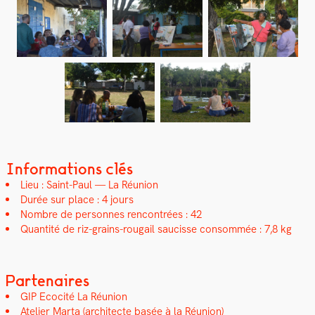
Informations clés
Lieu : Saint-Paul — La Réu­nion
Durée sur place : 4 jours
Nom­bre de per­son­nes ren­con­trées : 42
Quan­tité de riz-grains-rougail saucisse con­som­mée : 7,8 kg
Partenaires
GIP Ecoc­ité La Réu­nion
Ate­lier Mar­ta (archi­tecte basée à la Réu­nion)