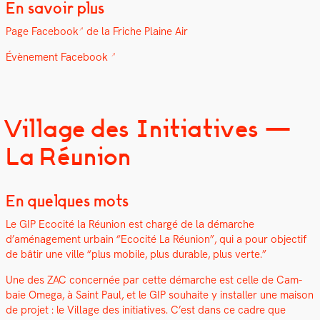
En savoir plus
Page
Face­book
de la Friche Plaine Air
Évène­ment Face­book
Village des Initiatives —
La Réunion
En quelques mots
Le GIP Ecoc­ité la Réu­nion est chargé de la démarche
d’aménagement urbain “Ecoc­ité La Réu­nion”, qui a pour objec­tif
de bâtir une ville “plus mobile, plus durable, plus verte.”
Une des ZAC con­cernée par cette démarche est celle de Cam­
baie Omega, à Saint Paul, et le GIP souhaite y installer une mai­son
de pro­jet : le Vil­lage des ini­tia­tives. C’est dans ce cadre que