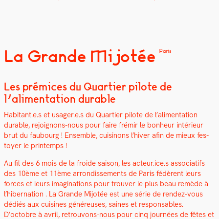
La Grande Mijotée
Paris
Les prémices du Quartier pilote de
l’alimentation durable
Habitant.e.s et usager.e.s du Quarti­er pilote de l’alimentation
durable, rejoignons-nous pour faire frémir le bon­heur intérieur
brut du faubourg ! Ensem­ble, cuisi­nons l’hiv­er afin de mieux fes­
toy­er le print­emps !
Au fil des 6 mois de la froide sai­son, les acteur.ice.s asso­ci­at­ifs
des 10ème et 11ème arrondisse­ments de Paris fédèrent leurs
forces et leurs imag­i­na­tions pour trou­ver le plus beau remède à
l’hibernation . La Grande Mijotée est une série de ren­dez-vous
dédiés aux cuisines généreuses, saines et respon­s­ables.
D’octobre à avril, retrou­vons-nous pour cinq journées de fêtes et