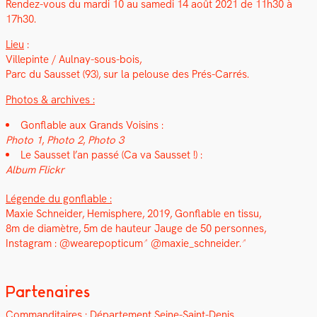
Ren­dez-vous du mar­di 10 au same­di 14 août 2021 de 11h30 à
17h30.
Lieu
:
Villepinte / Aulnay-sous-bois,
Parc du Saus­set (93), sur la pelouse des Prés-Car­rés.
Pho­tos & archives :
Gon­flable aux Grands Voisins :
Pho­to 1
,
Pho­to 2
,
Pho­to 3
Le Saus­set l’an passé (Ca va Saus­set !) :
Album Flickr
Légende du gon­flable :
Max­ie Schnei­der,
Hemi­sphere
, 2019, Gon­flable en tis­su,
8m de diamètre, 5m de hau­teur Jauge de 50 per­son­nes,
Insta­gram :
@wearepopticum
@maxie_schneider.
Partenaires
Com­man­di­taires
: Départe­ment Seine-Saint-Denis