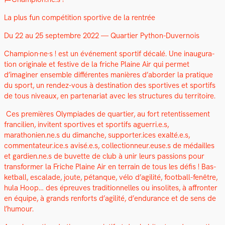
La plus fun com­péti­tion sportive de la ren­trée
Du 22 au 25 sep­tem­bre 2022 — Quarti­er Python-Duver­nois
Champion·ne·s ! est un événe­ment sportif décalé. Une inau­gu­ra­
tion orig­i­nale et fes­tive de la friche Plaine Air qui per­met
d’imaginer ensem­ble dif­férentes manières d’aborder la pra­tique
du sport, un ren­dez-vous à des­ti­na­tion des sportives et sportifs
de tous niveaux, en parte­nar­i­at avec les struc­tures du ter­ri­toire.
Ces pre­mières Olympiades de quarti­er, au fort reten­tisse­ment
fran­cilien, invi­tent sportives et sportifs aguerri.e.s,
marathonien.ne.s du dimanche, supporter.ices exalté.e.s,
commentateur.ice.s avisé.e.s, collectionneur.euse.s de médailles
et gardien.ne.s de buvette de club à unir leurs pas­sions pour
trans­former la Friche Plaine Air en ter­rain de tous les défis ! Bas­
ket­ball, escalade, joute, pétanque, vélo d’agilité, foot­ball-fenêtre,
hula Hoop… des épreuves tra­di­tion­nelles ou inso­lites, à affron­ter
en équipe, à grands ren­forts d’agilité, d’endurance et de sens de
l’humour.