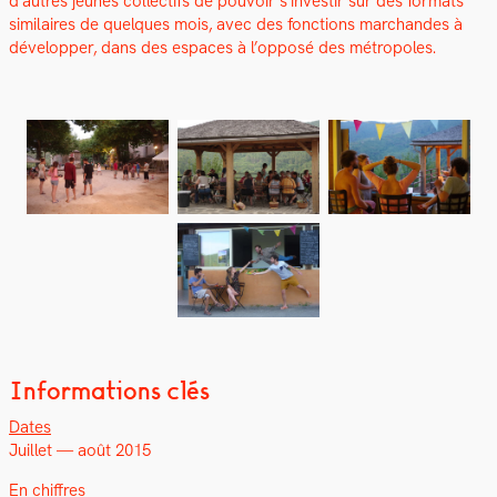
d’autres jeunes col­lec­tifs de pou­voir s’investir sur des for­mats
sim­i­laires de quelques mois, avec des fonc­tions marchan­des à
dévelop­per, dans des espaces à l’opposé des métrop­o­les.
Informations clés
Dates
Juil­let — août 2015
En chiffres