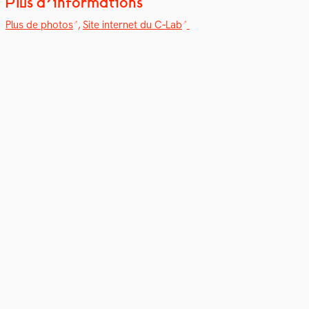
Plus d’informations
Plus de pho­tos
,
Site inter­net du C‑Lab