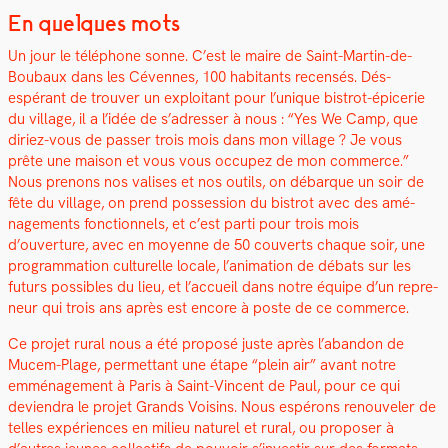
En quelques mots
Un jour le télé­phone sonne. C’est le maire de Saint-Mar­tin-de-
Boubaux dans les Cévennes, 100 habi­tants recen­sés. Dés­
espérant de trou­ver un exploitant pour l’unique bistrot-épicerie
du vil­lage, il a l’idée de s’adresser à nous : “Yes We Camp, que
diriez-vous de pass­er trois mois dans mon vil­lage ? Je vous
prête une mai­son et vous vous occu­pez de mon com­merce.”
Nous prenons nos valis­es et nos out­ils, on débar­que un soir de
fête du vil­lage, on prend pos­ses­sion du bistrot avec des amé­
nage­ments fonc­tion­nels, et c’est par­ti pour trois mois
d’ouverture, avec en moyenne de 50 cou­verts chaque soir, une
pro­gram­ma­tion cul­turelle locale, l’animation de débats sur les
futurs pos­si­bles du lieu, et l’accueil dans notre équipe d’un repre­
neur qui trois ans après est encore à poste de ce com­merce.
Ce pro­jet rur­al nous a été pro­posé juste après l’abandon de
Mucem-Plage, per­me­t­tant une étape “plein air” avant notre
emmé­nage­ment à Paris à Saint-Vin­cent de Paul, pour ce qui
devien­dra le pro­jet Grands Voisins. Nous espérons renou­vel­er de
telles expéri­ences en milieu naturel et rur­al, ou pro­pos­er à