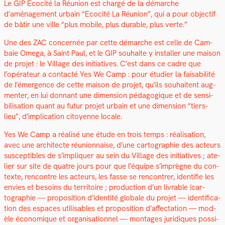
Le GIP Ecoc­ité la Réu­nion est chargé de la démarche
d’aménagement urbain “Ecoc­ité La Réu­nion”, qui a pour objec­tif
de bâtir une ville “plus mobile, plus durable, plus verte.”
Une des ZAC con­cernée par cette démarche est celle de Cam­
baie Omega, à Saint Paul, et le GIP souhaite y installer une mai­son
de pro­jet : le Vil­lage des ini­tia­tives. C’est dans ce cadre que
l’opérateur a con­tac­té Yes We Camp : pour étudi­er la fais­abil­ité
de l’émergence de cette mai­son de pro­jet, qu’ils souhait­ent aug­
menter, en lui don­nant une dimen­sion péd­a­gogique et de sen­si­
bil­i­sa­tion quant au futur pro­jet urbain et une dimen­sion “tiers-
lieu”, d’implication citoyenne locale.
Yes We Camp a réal­isé une étude en trois temps : réal­i­sa­tion,
avec une archi­tecte réu­nion­naise, d’une car­togra­phie des acteurs
sus­cep­ti­bles de s’impliquer au sein du Vil­lage des ini­tia­tives ; ate­
lier sur site de qua­tre jours pour que l’équipe s’imprègne du con­
texte, ren­con­tre les acteurs, les fasse se ren­con­tr­er, iden­ti­fie les
envies et besoins du ter­ri­toire ; pro­duc­tion d’un livrable (car­
togra­phie — propo­si­tion d’identité glob­ale du pro­jet — iden­ti­fi­ca­
tion des espaces util­is­ables et propo­si­tion d’affectation — mod­
èle économique et organ­i­sa­tion­nel — mon­tages juridiques pos­si­