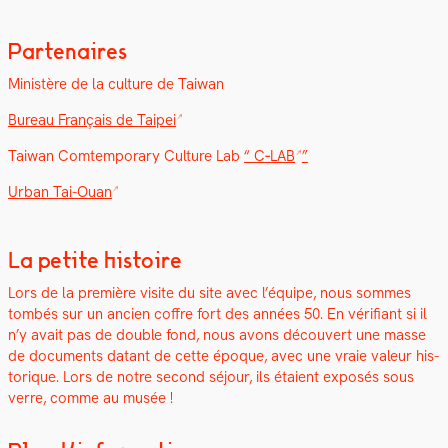
Partenaires
Min­istère de la cul­ture de Tai­wan
Bureau Français de Taipei
Tai­wan Comtem­po­rary Cul­ture Lab
“
C‑LAB
”
Urban Tai-Ouan
La petite histoire
Lors de la pre­mière vis­ite du site avec l’équipe, nous sommes
tombés sur un ancien cof­fre fort des années 50. En véri­fi­ant si il
n’y avait pas de dou­ble fond, nous avons décou­vert une masse
de doc­u­ments datant de cette époque, avec une vraie valeur his­
torique. Lors de notre sec­ond séjour, ils étaient exposés sous
verre, comme au musée !