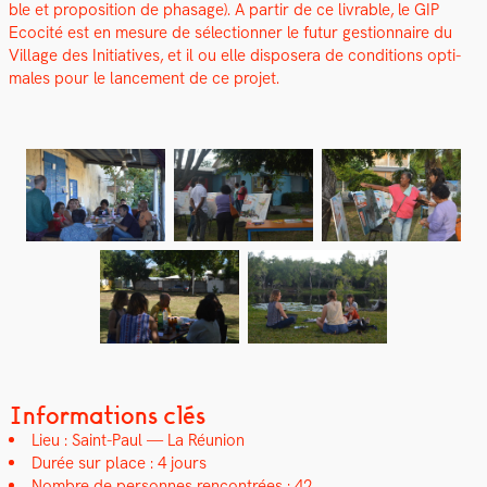
ble et propo­si­tion de phasage). A par­tir de ce livrable, le GIP
Ecoc­ité est en mesure de sélec­tion­ner le futur ges­tion­naire du
Vil­lage des Ini­tia­tives, et il ou elle dis­posera de con­di­tions opti­
males pour le lance­ment de ce pro­jet.
Informations clés
Lieu : Saint-Paul — La Réu­nion
Durée sur place : 4 jours
Nom­bre de per­son­nes ren­con­trées : 42