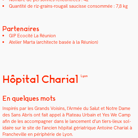
Quan­tité de riz-grains-rougail saucisse con­som­mée : 7,8 kg
Partenaires
GIP Ecoc­ité La Réu­nion
Ate­lier Mar­ta (archi­tecte basée à la Réu­nion)
Hôpital Charial
Lyon
En quelques mots
Inspirés par les Grands Voisins, l’Armée du Salut et Notre Dame
des Sans Abris ont fait appel à Plateau Urbain et Yes We Camp
afin de les accom­pa­g­n­er dans le lance­ment d’un tiers-lieux sol­
idaire sur le site de l’ancien hôpi­tal géri­a­trique Antoine Char­i­al à
Francheville en périphérie de Lyon.