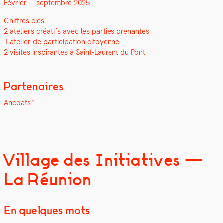
Févri­er— sep­tem­bre 2025
Chiffres clés
2 ate­liers créat­ifs avec les par­ties prenantes
1 ate­lier de par­tic­i­pa­tion citoyenne
2 vis­ites inspi­rantes à Saint-Lau­rent du Pont
Partenaires
Ancoats
Village des Initiatives —
La Réunion
En quelques mots