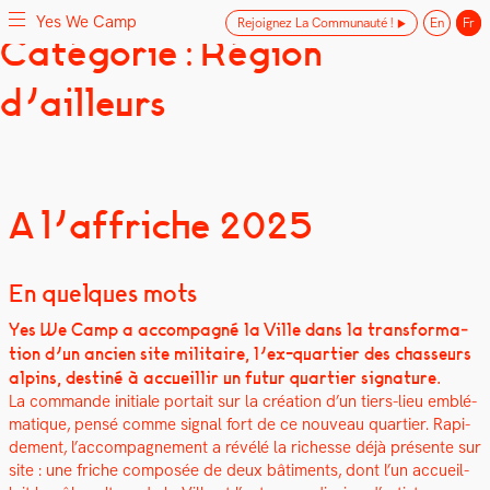
Yes We Camp
Rejoignez La Communauté !
En
Fr
Skip
Catégorie : Région
Yes We Camp
Utilisation inventive des espaces disponibles
to
content
d'ailleurs
A l’affriche 2025
En quelques mots
Yes We Camp a accom­pa­g­né la Ville dans la trans­for­ma­
tion d’un ancien site mil­i­taire, l’ex-quartier des chas­seurs
alpins, des­tiné à accueil­lir un futur quarti­er sig­na­ture.
La com­mande ini­tiale por­tait sur la créa­tion d’un tiers-lieu emblé­
ma­tique, pen­sé comme sig­nal fort de ce nou­veau quarti­er. Rapi­
de­ment, l’accompagnement a révélé la richesse déjà présente sur
site : une friche com­posée de deux bâti­ments, dont l’un accueil­