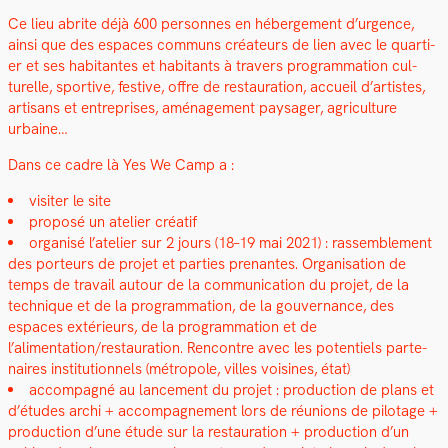
Ce lieu abrite déjà 600 per­son­nes en héberge­ment d’urgence,
ain­si que des espaces com­muns créa­teurs de lien avec le quarti­
er et ses habi­tantes et habi­tants à tra­vers pro­gram­ma­tion cul­
turelle, sportive, fes­tive, offre de restau­ra­tion, accueil d’artistes,
arti­sans et entre­pris­es, amé­nage­ment paysager, agri­cul­ture
urbaine…
Dans ce cadre là Yes We Camp a :
vis­iter le site
pro­posé un ate­lier créatif
organ­isé l’ate­lier sur 2 jours (18–19 mai 2021) : rassem­ble­ment
des por­teurs de pro­jet et par­ties prenantes. Organ­i­sa­tion de
temps de tra­vail autour de la com­mu­ni­ca­tion du pro­jet, de la
tech­nique et de la pro­gram­ma­tion, de la gou­ver­nance, des
espaces extérieurs, de la pro­gram­ma­tion et de
l’alimentation/restauration. Ren­con­tre avec les poten­tiels parte­
naires insti­tu­tion­nels (métro­pole, villes voisines, état)
accom­pa­g­né au lance­ment du pro­jet : pro­duc­tion de plans et
d’études archi + accom­pa­g­ne­ment lors de réu­nions de pilotage +
pro­duc­tion d’une étude sur la restau­ra­tion + pro­duc­tion d’un