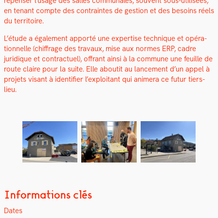
repenser l’usage des salles com­mu­nales, sou­vent sous-util­isées,
en ten­ant compte des con­traintes de ges­tion et des besoins réels
du ter­ri­toire.
L’étude a égale­ment apporté une exper­tise tech­nique et opéra­
tionnelle (chiffrage des travaux, mise aux normes ERP, cadre
juridique et con­tractuel), offrant ain­si à la com­mune une feuille de
route claire pour la suite. Elle aboutit au lance­ment d’un appel à
pro­jets visant à iden­ti­fi­er l’exploitant qui ani­mera ce futur tiers-
lieu.
Informations clés
Dates