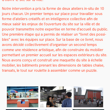
Notre inter­ven­tion a pris la forme de deux ate­liers in-situ de 10
jours cha­cun. Un pre­mier temps sur place pour tra­vailler sous
forme d’ateliers créat­ifs et en intel­li­gence col­lec­tive afin de
mieux saisir les enjeux de l’ouverture du site sur la ville et de
pou­voir trans­met­tre notre exper­tise en terme d’ac­cueil du pub­lic.
Une pre­mière étape qui a per­mis de réalis­er un “livret des pos­si­
bles” avec les équipes sur place. Sur la base de ce livret, nous
avons décidé col­lec­tive­ment d’organiser un sec­ond temps
comme une rési­dence artis­tique, afin de con­stru­ire du mobili­er
per­me­t­tant un pre­mier accueil sur les espaces extérieurs du site.
Nous avons conçu et con­stru­it une maque­tte du site à échelle
mobili­er, les bâti­ments prenant les dimen­sions de tables chaise,
transats, le tout sur roulette à assem­bler comme un puz­zle.