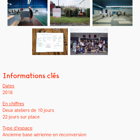
Informations clés
Dates
2018
En chiffres
Deux ate­liers de 10 jours
22 jours sur place
Type d’e­space
Anci­enne base aéri­enne en recon­ver­sion