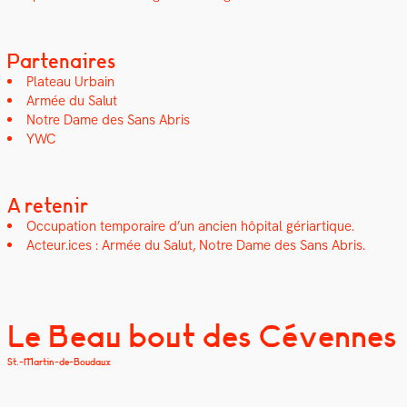
Partenaires
Plateau Urbain
Armée du Salut
Notre Dame des Sans Abris
YWC
A retenir
Occu­pa­tion tem­po­raire d’un ancien hôpi­tal géri­ar­tique.
Acteur.ices : Armée du Salut, Notre Dame des Sans Abris.
Le Beau bout des Cévennes
St.-Martin-de-Boudaux