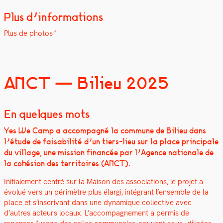
Plus d’informations
Plus de pho­tos
ANCT — Bilieu 2025
En quelques mots
Yes We Camp a accom­pa­g­né la com­mune de Bilieu dans
l’étude de fais­abil­ité d’un tiers-lieu sur la place prin­ci­pale
du vil­lage, une mis­sion financée par l’Agence nationale de
la cohé­sion des ter­ri­toires (ANCT).
Ini­tiale­ment cen­tré sur la Mai­son des asso­ci­a­tions, le pro­jet a
évolué vers un périmètre plus élar­gi, inté­grant l’ensemble de la
place et s’inscrivant dans une dynamique col­lec­tive avec
d’autres acteurs locaux. L’accompagnement a per­mis de