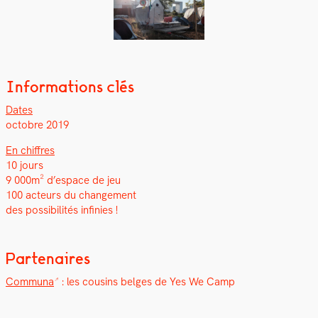
Informations clés
Dates
octo­bre 2019
En chiffres
10 jours
9 000m² d’espace de jeu
100 acteurs du change­ment
des pos­si­bil­ités infinies !
Partenaires
Com­mu­na
: les cousins belges de Yes We Camp