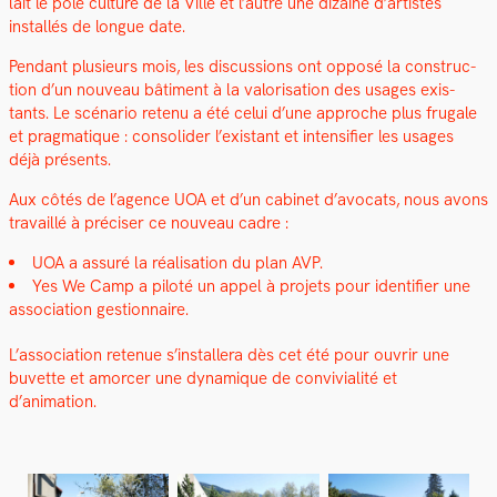
lait le pôle cul­ture de la Ville et l’autre une dizaine d’artistes
instal­lés de longue date.
Pen­dant plusieurs mois, les dis­cus­sions ont opposé la con­struc­
tion d’un nou­veau bâti­ment à la val­ori­sa­tion des usages exis­
tants. Le scé­nario retenu a été celui d’une approche plus fru­gale
et prag­ma­tique : con­solid­er l’existant et inten­si­fi­er les usages
déjà présents.
Aux côtés de l’agence UOA et d’un cab­i­net d’avocats, nous avons
tra­vail­lé à pré­cis­er ce nou­veau cadre :
UOA a assuré la réal­i­sa­tion du plan AVP.
Yes We Camp a piloté un appel à pro­jets pour iden­ti­fi­er une
asso­ci­a­tion ges­tion­naire.
L’association retenue s’installera dès cet été pour ouvrir une
buvette et amorcer une dynamique de con­vivi­al­ité et
d’animation.