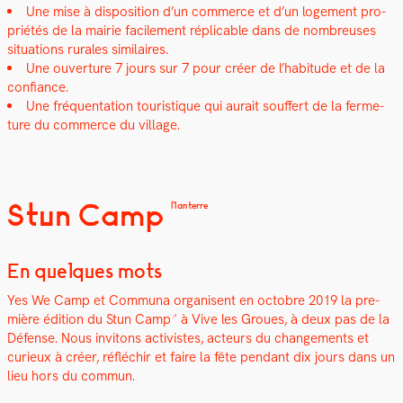
Une mise à dis­po­si­tion d’un com­merce et d’un loge­ment pro­
priétés de la mairie facile­ment réplic­a­ble dans de nom­breuses
sit­u­a­tions rurales sim­i­laires.
Une ouver­ture 7 jours sur 7 pour créer de l’habitude et de la
con­fi­ance.
Une fréquen­ta­tion touris­tique qui aurait souf­fert de la fer­me­
ture du com­merce du vil­lage.
Stun Camp
Nanterre
En quelques mots
Yes We Camp et Com­mu­na organ­isent en octo­bre 2019 la pre­
mière édi­tion du
Stun Camp
à Vive les Groues, à deux pas de la
Défense. Nous invi­tons activistes, acteurs du change­ments et
curieux à créer, réfléchir et faire la fête pen­dant dix jours dans un
lieu hors du com­mun.