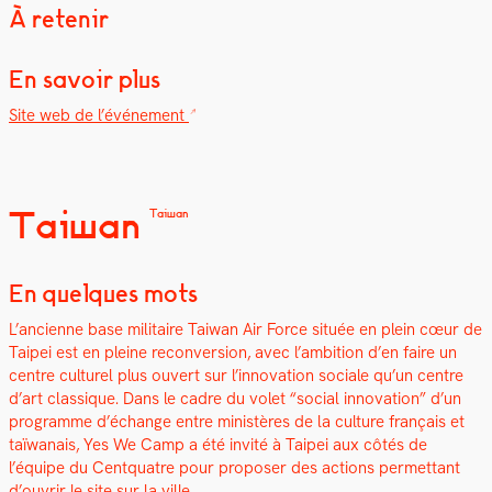
À retenir
En savoir plus
Site web de l’événe­ment
Taiwan
Taiwan
En quelques mots
L’ancienne base mil­i­taire Tai­wan Air Force située en plein cœur de
Taipei est en pleine recon­ver­sion, avec l’ambition d’en faire un
cen­tre cul­turel plus ouvert sur l’in­no­va­tion sociale qu’un cen­tre
d’art clas­sique. Dans le cadre du volet “social inno­va­tion” d’un
pro­gramme d’échange entre min­istères de la cul­ture français et
taïwanais, Yes We Camp a été invité à Taipei aux côtés de
l’équipe du Cen­tqua­tre pour pro­pos­er des actions per­me­t­tant
d’ouvrir le site sur la ville.