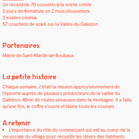
Un record de 70 cou­verts à la soirée créole
2 jours de fer­me­ture en 2 mois d’ouverture
3 soirées ciné­ma
57 couch­ers de soleil sur la Val­lée du Galeizon
Partenaires
Mairie de Saint-Mar­tin-de-Boubaux
La petite histoire
Chaque semaine, c’était la mis­sion appro­vi­sion­nement de
l’épicerie auprès de plusieurs pro­duc­teurs de la val­lée du
Galeizon. 45mn de routes sin­ueuses dans la mon­tagne. Il a fal­lu
qu’une fois, le cof­fre s’ouvre et libère toute les cours­es.
A retenir
L’importance du rôle du com­merçant qui est au coeur de la
vie sociale du vil­lage pour recueil­lir les désirs des habi­tants.