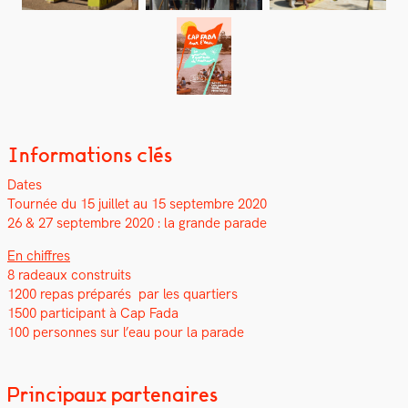
Informations clés
Dates
Tournée du 15 juil­let au 15 sep­tem­bre 2020
26 & 27 sep­tem­bre 2020 : la grande parade
En chiffres
8 radeaux con­stru­its
1200 repas pré­parés par les quartiers
1500 par­tic­i­pant à Cap Fada
100 per­son­nes sur l’eau pour la parade
Principaux partenaires