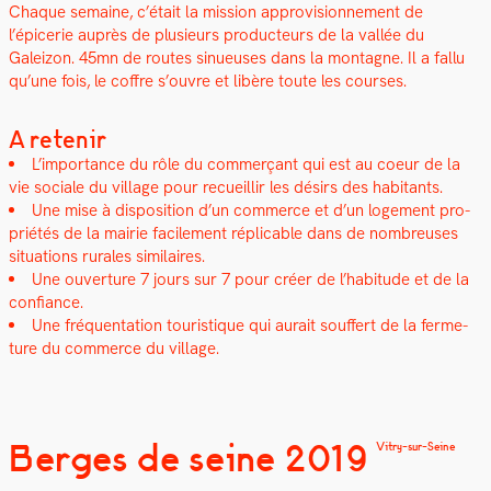
Chaque semaine, c’était la mis­sion appro­vi­sion­nement de
l’épicerie auprès de plusieurs pro­duc­teurs de la val­lée du
Galeizon. 45mn de routes sin­ueuses dans la mon­tagne. Il a fal­lu
qu’une fois, le cof­fre s’ouvre et libère toute les cours­es.
A retenir
L’importance du rôle du com­merçant qui est au coeur de la
vie sociale du vil­lage pour recueil­lir les désirs des habi­tants.
Une mise à dis­po­si­tion d’un com­merce et d’un loge­ment pro­
priétés de la mairie facile­ment réplic­a­ble dans de nom­breuses
sit­u­a­tions rurales sim­i­laires.
Une ouver­ture 7 jours sur 7 pour créer de l’habitude et de la
con­fi­ance.
Une fréquen­ta­tion touris­tique qui aurait souf­fert de la fer­me­
ture du com­merce du vil­lage.
Berges de seine 2019
Vitry-sur-Seine