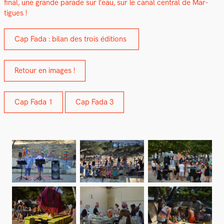
final, une grande parade sur l’eau, sur le canal cen­tral de Mar­
tigues !
Cap Fada : bilan des trois édi­tions
Retour en images !
Cap Fada 1
Cap Fada 3