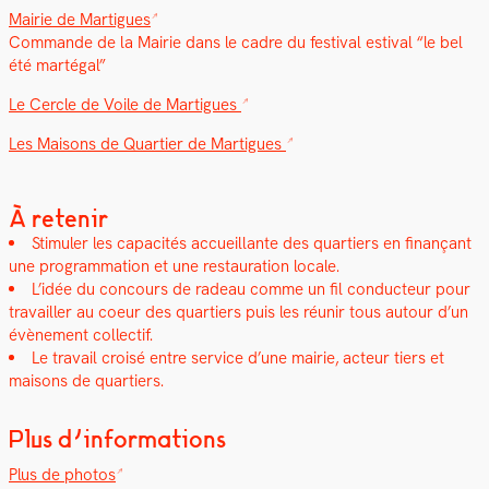
Mairie de Mar­tigues
Com­mande de la Mairie dans le cadre du fes­ti­val esti­val “le bel
été marté­gal”
Le Cer­cle de Voile de Mar­tigues
Les Maisons de Quarti­er de Mar­tigues
À retenir
Stim­uler les capac­ités accueil­lante des quartiers en finançant
une pro­gram­ma­tion et une restau­ra­tion locale.
L’idée du con­cours de radeau comme un fil con­duc­teur pour
tra­vailler au coeur des quartiers puis les réu­nir tous autour d’un
évène­ment col­lec­tif.
Le tra­vail croisé entre ser­vice d’une mairie, acteur tiers et
maisons de quartiers.
Plus d’informations
Plus de pho­tos