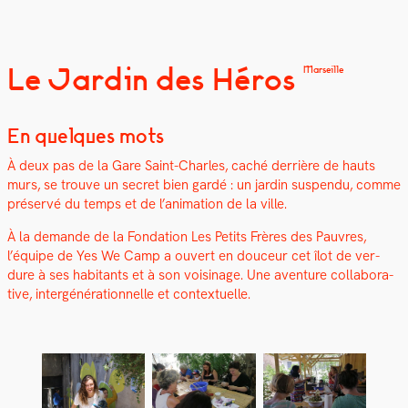
Le Jardin des Héros
Marseille
En quelques mots
À deux pas de la Gare Saint-Charles, caché der­rière de hauts
murs, se trou­ve un secret bien gardé : un jardin sus­pendu, comme
préservé du temps et de l’an­i­ma­tion de la ville.
À la demande de la Fon­da­tion Les Petits Frères des Pau­vres,
l’équipe de Yes We Camp a ouvert en douceur cet îlot de ver­
dure à ses habi­tants et à son voisi­nage. Une
aven­ture col­lab­o­ra­
tive, intergénéra­tionnelle et con­textuelle.