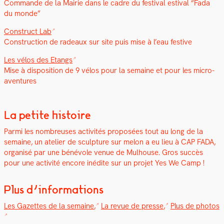
Com­mande de la Mairie dans le cadre du fes­ti­val esti­val “Fada
du monde”
Con­struct Lab
Con­struc­tion de radeaux sur site puis mise à l’eau fes­tive
Les vélos des Etangs
Mise à dis­po­si­tion de 9 vélos pour la semaine et pour les micro-
aven­tures
La petite histoire
Par­mi les nom­breuses activ­ités pro­posées tout au long de la
semaine, un ate­lier de sculp­ture sur mel­on a eu lieu à CAP FADA,
organ­isé par une bénév­ole venue de Mul­house. Gros suc­cès
pour une activ­ité encore inédite sur un pro­jet Yes We Camp !
Plus d’informations
Les Gazettes de la semaine
,
La revue de presse
,
Plus de pho­tos