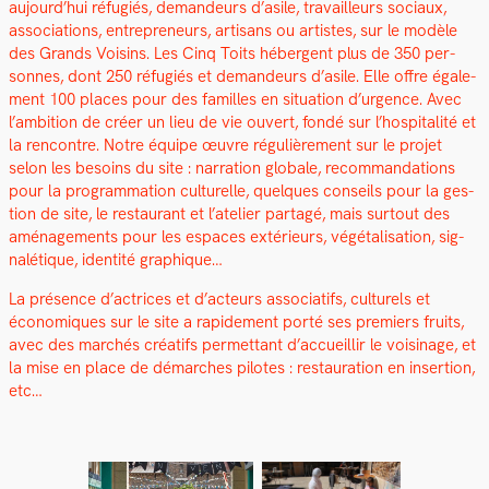
aujourd’hui réfugiés, deman­deurs d’asile, tra­vailleurs soci­aux,
asso­ci­a­tions, entre­pre­neurs, arti­sans ou artistes, sur le mod­èle
des Grands Voisins. Les Cinq Toits héber­gent plus de 350 per­
son­nes, dont 250 réfugiés et deman­deurs d’asile. Elle offre égale­
ment 100 places pour des familles en sit­u­a­tion d’urgence. Avec
l’ambition de créer un lieu de vie ouvert, fondé sur l’hospitalité et
la ren­con­tre.
Notre équipe œuvre régulière­ment sur le pro­jet
selon les besoins du site : nar­ra­tion glob­ale, recom­man­da­tions
pour la pro­gram­ma­tion cul­turelle, quelques con­seils pour la ges­
tion de site, le restau­rant et l’atelier partagé, mais surtout des
amé­nage­ments pour les espaces extérieurs, végé­tal­i­sa­tion, sig­
nalé­tique, iden­tité graphique…
La présence d’actrices et d’acteurs asso­ci­at­ifs, cul­turels et
économiques sur le site a rapi­de­ment porté ses pre­miers fruits,
avec des marchés créat­ifs per­me­t­tant d’accueillir le voisi­nage, et
la mise en place de démarch­es pilotes : restau­ra­tion en inser­tion,
etc…