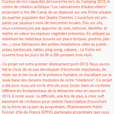
Curieux de nos capac­ités décou­vertes lors du Camp­ing 2013, le
cen­tre de créa­tion artis­tique “Les Lab­o­ra­toires d’Aubervilliers”
pro­posent à Yes We Camp de se déploy­er sur une friche urbaine
du quarti­er pop­u­laire des Qua­tre Chemins. L’ouverture est pré­
parée par plusieurs mois de ren­con­tres locales. Puis sur site,
nous com­mençons par apporter du soin, net­toy­er, iden­ti­fi­er et
met­tre en valeur les espèces végé­tales présentes. En util­isant au
max­i­mum les matéri­aux trou­vés sur place (briques, poutres, pier­
res…), nous fab­riquons des petites instal­la­tions utiles au pub­lic :
préau, bar­be­cues, tables, ping-pong, cabane… La friche est
ouverte tous les jours de 8h à 20h pen­dant trois mois.
Ce pro­jet est notre pre­mier déploiement post-2013. Nous avons
fait le choix de ne pas dévelop­per d’économie marchande, de
miser sur le lien local et la présence humaine, en tra­vail­lant sur la
seule base des moyens mod­estes de notre “rési­dence”. Ce pro­jet
a été pour nous une sorte d’école, pour tester dans un con­texte
dif­férent les fon­da­men­taux de la démarche mise en oeu­vre en
2013. À not­er aus­si : la dif­fi­culté, une fois de plus, à créer suff­
isam­ment de con­fi­ance pour obtenir l’autorisation d’ouverture
de la friche de la part du pro­prié­taire, l’Étab­lisse­ment Pub­lic
Fonci­er d’Ile-de-France (EPFIF), parte­naire-pro­prié­taire que nous