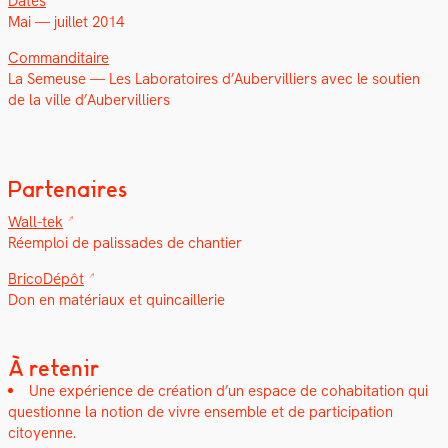
Dates
Mai — juil­let 2014
Com­man­di­taire
La Semeuse — Les Lab­o­ra­toires d’Aubervilliers avec le sou­tien
de la ville d’Aubervilliers
Partenaires
Wall-tek
Réem­ploi de palis­sades de chantier
BricoDépôt
Don en matéri­aux et quin­cail­lerie
À retenir
Une expéri­ence de créa­tion d’un espace de cohab­i­ta­tion qui
ques­tionne la notion de vivre ensem­ble et de par­tic­i­pa­tion
citoyenne.