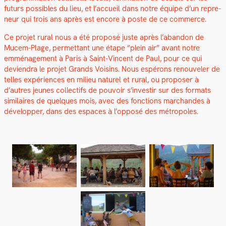
futurs pos­si­bles du lieu, et l’accueil dans notre équipe d’un repre­
neur qui trois ans après est encore à poste de ce com­merce.
Ce pro­jet rur­al nous a été pro­posé juste après l’abandon de
Mucem-Plage, per­me­t­tant une étape “plein air” avant notre
emmé­nage­ment à Paris à Saint-Vin­cent de Paul, pour ce qui
devien­dra le pro­jet Grands Voisins. Nous espérons renou­vel­er de
telles expéri­ences en milieu naturel et rur­al, ou pro­pos­er à
d’autres jeunes col­lec­tifs de pou­voir s’investir sur des for­mats
sim­i­laires de quelques mois, avec des fonc­tions marchan­des à
dévelop­per, dans des espaces à l’opposé des métrop­o­les.