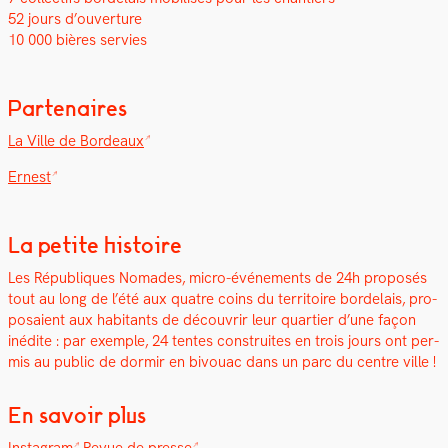
52 jours d’ouverture
10 000 bières servies
Partenaires
La Ville de Bor­deaux
Ernest
La petite histoire
Les Républiques Nomades, micro-événe­ments de 24h pro­posés
tout au long de l’été aux qua­tre coins du ter­ri­toire bor­de­lais, pro­
po­saient aux habi­tants de décou­vrir leur quarti­er d’une façon
inédite : par exem­ple, 24 tentes con­stru­ites en trois jours ont per­
mis au pub­lic de dormir en bivouac dans un parc du cen­tre ville !
En savoir plus