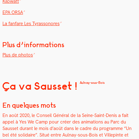
Kilo­watt
EPA ORSA
La fan­fare Les Tyras­sonores
Plus d’informations
Plus de pho­tos
Ça va Sausset !
Aulnay-sous-Bois
En quelques mots
En août 2020, le Con­seil Général de la Seine-Saint-Denis a fait
appel à Yes We Camp pour créer des ani­ma­tions au Parc du
Saus­set durant le mois d’août dans le cadre du pro­gramme “Un
bel été sol­idaire”.
Situé entre Aulnay-sous-Bois et Villepinte et