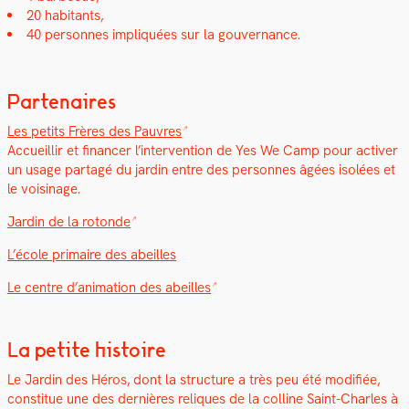
20 habi­tants,
40 per­son­nes impliquées sur la gou­ver­nance.
Partenaires
Les petits Frères des Pau­vres
Accueil­lir et financer l’in­ter­ven­tion de Yes We Camp pour activ­er
un usage partagé du jardin entre des per­son­nes âgées isolées et
le voisi­nage.
Jardin de la rotonde
L’école pri­maire des abeilles
Le cen­tre d’animation des abeilles
La petite histoire
Le Jardin des Héros, dont la struc­ture a très peu été mod­i­fiée,
con­stitue une des dernières reliques de la colline Saint-Charles à