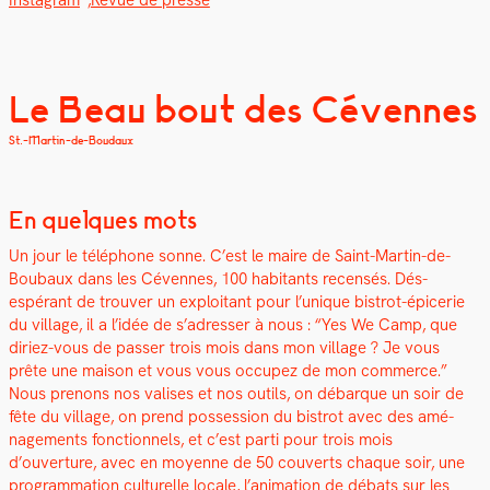
Insta­gram
,
Revue de presse
Le Beau bout des Cévennes
St.-Martin-de-Boudaux
En quelques mots
Un jour le télé­phone sonne. C’est le maire de Saint-Mar­tin-de-
Boubaux dans les Cévennes, 100 habi­tants recen­sés. Dés­
espérant de trou­ver un exploitant pour l’unique bistrot-épicerie
du vil­lage, il a l’idée de s’adresser à nous : “Yes We Camp, que
diriez-vous de pass­er trois mois dans mon vil­lage ? Je vous
prête une mai­son et vous vous occu­pez de mon com­merce.”
Nous prenons nos valis­es et nos out­ils, on débar­que un soir de
fête du vil­lage, on prend pos­ses­sion du bistrot avec des amé­
nage­ments fonc­tion­nels, et c’est par­ti pour trois mois
d’ouverture, avec en moyenne de 50 cou­verts chaque soir, une
pro­gram­ma­tion cul­turelle locale, l’animation de débats sur les