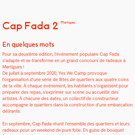
Cap Fada 2
Martigues
En quelques mots
Pour sa deux­ième édi­tion, l’événe­ment pop­u­laire Cap Fada
s’adapte et se trans­forme en un grand con­cours de radeaux à
Mar­tigues !
De juil­let à sep­tem­bre 2020, Yes We Camp provoque
l’organisation d’une série de fêtes de quartiers aux qua­tre coins
de la ville. À chaque événe­ment, les habi­tants s’organisent pour
pré­par­er des repas, s’exprimer sur scène ou accueil­lir des
artistes. À cha­cune des dates, un col­lec­tif de con­struc­teur
accom­pa­gne le quartiers dans la con­struc­tion d’une embar­ca­tion
déli­rante.
En sep­tem­bre, Cap Fada réu­nit l’ensemble des quartiers et leurs
radeaux pour un week­end de pure folie. En guise de bou­quet