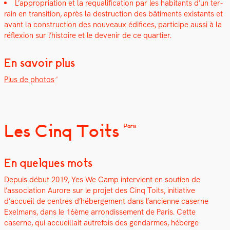
L’appropriation et la requal­i­fi­ca­tion par les habi­tants d’un ter­
rain en tran­si­tion, après la destruc­tion des bâti­ments exis­tants et
avant la con­struc­tion des nou­veaux édi­fices, par­ticipe aus­si à la
réflex­ion sur l’histoire et le devenir de ce quarti­er.
En savoir plus
Plus de pho­tos
Les Cinq Toits
Paris
En quelques mots
Depuis début 2019, Yes We Camp inter­vient en sou­tien de
l’association Aurore sur le pro­jet des Cinq Toits, ini­tia­tive
d’accueil de cen­tres d’hébergement dans l’ancienne caserne
Exel­mans, dans le 16ème arrondisse­ment de Paris.
Cette
caserne, qui accueil­lait autre­fois des gen­darmes, héberge