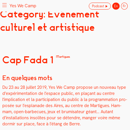
Yes We Camp
Podcast
En
Fr
Skip
Category: Evénement
Yes We Camp
Utilisation inventive des espaces disponibles
to
content
culturel et artistique
Cap Fada 1
Martigues
En quelques mots
Du 23 au 28 juil­let 2019, Yes We Camp pro­pose un nou­veau type
d’expérimentation de l’espace pub­lic, en plaçant au cen­tre
l’implication et la par­tic­i­pa­tion du pub­lic à la pro­gram­ma­tion pro­
posée sur l’esplanade des Aires, au cen­tre de Mar­tigues. Ham­
mam, open-bar­be­cues, jeux et bru­misa­teur géant… Autant
d’installations inso­lites pour se déten­dre, manger voire même
dormir sur place, face à l’étang de Berre.