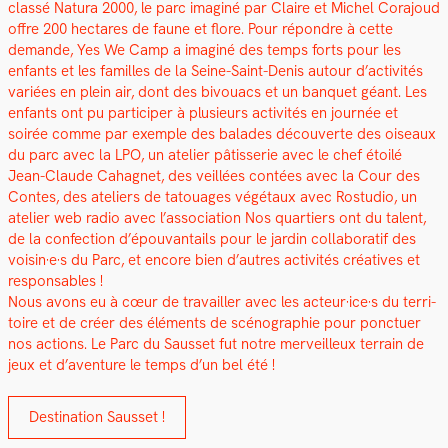
classé Natu­ra 2000, le parc imag­iné par Claire et Michel Cora­joud
offre 200 hectares de faune et flo­re.
Pour répondre à cette
demande, Yes We Camp a imag­iné des temps forts pour les
enfants et les familles de la Seine-Saint-Denis autour d’activités
variées en plein air, dont des bivouacs et un ban­quet géant.
Les
enfants ont pu par­ticiper à plusieurs activ­ités en journée et
soirée comme par exem­ple des balades décou­verte des oiseaux
du parc avec la LPO, un ate­lier pâtis­serie avec le chef étoilé
Jean-Claude Cahag­net, des veil­lées con­tées avec la Cour des
Con­tes, des ate­liers de tatouages végé­taux avec Ros­tu­dio, un
ate­lier web radio avec l’association Nos quartiers ont du tal­ent,
de la con­fec­tion d’épouvantails pour le jardin col­lab­o­ratif des
voisin·e·s du Parc, et encore bien d’autres activ­ités créa­tives et
respon­s­ables !
Nous avons eu à cœur de tra­vailler avec les acteur·ice·s du ter­ri­
toire et de créer des éléments de scénographie pour ponctuer
nos actions. Le Parc du Saus­set fut notre mer­veilleux ter­rain de
jeux et d’aventure le temps d’un bel été !
Des­ti­na­tion Saus­set !