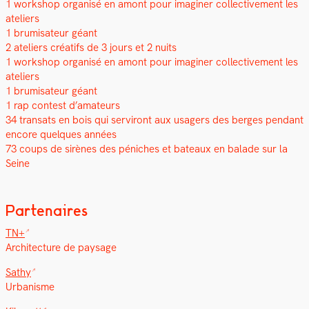
1 work­shop organ­isé en amont pour imag­in­er col­lec­tive­ment les
ate­liers
1 bru­misa­teur géant
2 ate­liers créat­ifs de 3 jours et 2 nuits
1 work­shop organ­isé en amont pour imag­in­er col­lec­tive­ment les
ate­liers
1 bru­misa­teur géant
1 rap con­test d’amateurs
34 transats en bois qui servi­ront aux usagers des berges pen­dant
encore quelques années
73 coups de sirènes des pénich­es et bateaux en balade sur la
Seine
Partenaires
TN+
Archi­tec­ture de paysage
Sathy
Urban­isme