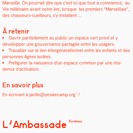
Mar­seille. On pour­rait dire que c’est ici que tout a com­mencé,
a
u
VIe mil­lé­naire avant notre ère, lorsque les pre­miers “Mar­seil­lais”,
des chas­seurs-cueilleurs, s’y instal­lent …
À retenir
Ouvrir par­tielle­ment au pub­lic un espace vert privé et y
dévelop­per une gou­ver­nance partagée entre les usagers.
Tra­vailler sur le lien intergénéra­tionnel entre les enfants et des
per­son­nes âgées isolées.
Pré­fig­ur­er la nais­sance d’un espace com­mun par une rési­
dence d’activation.
En savoir plus
En écrivant à
jardin@yeswecamp.org
!
L’Ambassade
Bordeaux