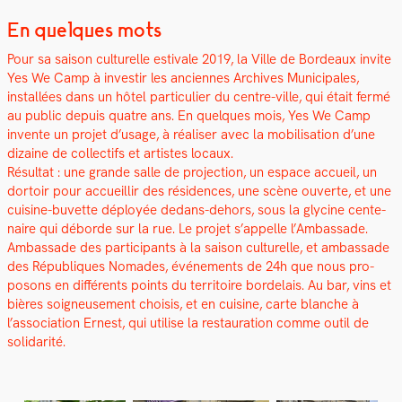
En quelques mots
Pour sa sai­son cul­turelle esti­vale 2019, la Ville de Bor­deaux invite
Yes We Camp à inve­stir les anci­ennes Archives Munic­i­pales,
instal­lées dans un hôtel par­ti­c­uli­er du cen­tre-ville, qui était fer­mé
au pub­lic depuis qua­tre ans. En quelques mois, Yes We Camp
invente un pro­jet d’usage, à réalis­er avec la mobil­i­sa­tion d’une
dizaine de col­lec­tifs et artistes locaux.
Résul­tat : une grande salle de pro­jec­tion, un espace accueil, un
dor­toir pour accueil­lir des rési­dences, une scène ouverte, et une
cui­sine-buvette déployée dedans-dehors, sous la glycine cen­te­
naire qui débor­de sur la rue. Le pro­jet s’appelle l’Ambassade.
Ambas­sade des par­tic­i­pants à la sai­son cul­turelle, et ambas­sade
des Républiques Nomades, événe­ments de 24h que nous pro­
posons en dif­férents points du ter­ri­toire bor­de­lais. Au bar, vins et
bières soigneuse­ment choi­sis, et en cui­sine, carte blanche à
l’association Ernest, qui utilise la restau­ra­tion comme out­il de
sol­i­dar­ité.