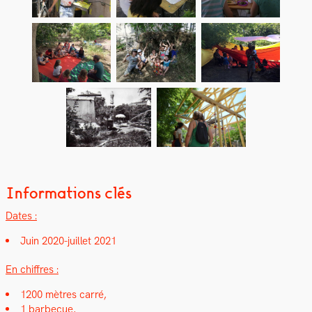
Informations clés
Dates :
Juin 2020-juil­let 2021
En chiffres :
1200 mètres car­ré,
1 bar­be­cue,