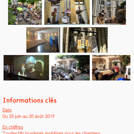
Informations clés
Date
Du 25 juin au 20 août 2019
En chiffres
7 col­lec­tifs bor­de­lais mobil­isés pour les chantiers