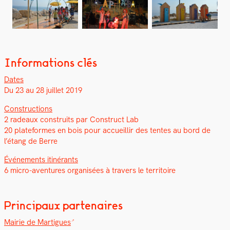
Informations clés
Dates
Du 23 au 28 juil­let 2019
Con­struc­tions
2 radeaux con­stru­its par Con­struct Lab
20 plate­formes en bois pour accueil­lir des tentes au bord de
l’étang de Berre
Événe­ments itinérants
6 micro-aven­tures organ­isées à tra­vers le ter­ri­toire
Principaux partenaires
Mairie de Mar­tigues