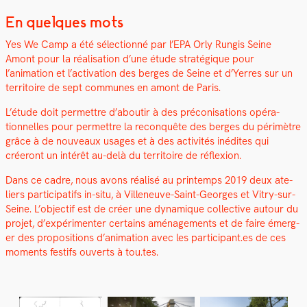
En quelques mots
Yes We Camp a été sélec­tion­né par l’EPA Orly Rungis Seine
Amont pour la réal­i­sa­tion d’une étude stratégique pour
l’animation et l’activation des berges de Seine et d’Yerres sur un
ter­ri­toire de sept com­munes en amont de Paris.
L’étude doit per­me­t­tre d’aboutir à des préconisations opéra­
tionnelles pour per­me­t­tre la recon­quête des berges du périmètre
grâce à de nou­veaux usages et à des activités inédites qui
créeront un intérêt au-delà du ter­ri­toire de réflexion.
Dans ce cadre, nous avons réal­isé au print­emps 2019 deux ate­
liers par­tic­i­pat­ifs in-situ, à Vil­leneuve-Saint-Georges et Vit­ry-sur-
Seine. L’objectif est de créer une dynamique col­lec­tive autour du
pro­jet, d’expérimenter cer­tains amé­nage­ments et de faire émerg­
er des propo­si­tions d’animation avec les participant.es de ces
moments fes­tifs ouverts à tou.tes.