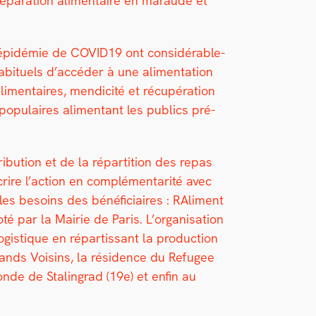
pré­pa­ra­tion ali­men­taire en maraude et
l’épidémie de COVID19 ont con­sid­érable­
s habituels d’accéder à une ali­men­ta­tion
li­men­taires, men­dic­ité et récupéra­tion
op­u­laires ali­men­tant les publics pré­
b­u­tion et de la répar­ti­tion des repas
re l’action en com­plé­men­tar­ité avec
es besoins des béné­fi­ci­aires : RAl­i­ment
iloté par la Mairie de Paris. L’organisation
is­tique en répar­tis­sant la pro­duc­tion
Grands Voisins, la rési­dence du Refugee
de de Stal­in­grad (19e) et enfin au