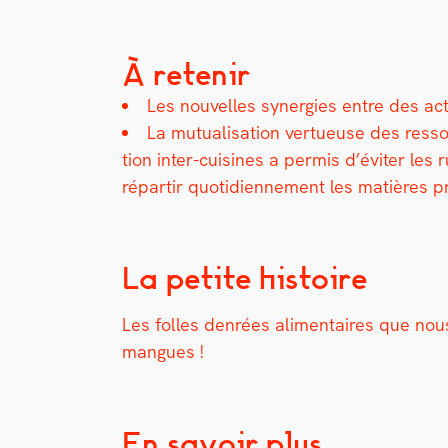
À retenir
Les nou­velles syn­er­gies entre des act
La mutu­al­i­sa­tion vertueuse des resso
tion inter-cuisines a per­mis d’éviter les
répar­tir quo­ti­di­en­nement les matières 
La petite histoire
Les folles den­rées ali­men­taires que n
mangues !
En savoir plus