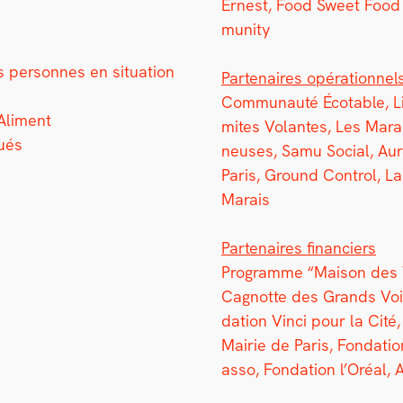
Ernest, Food Sweet Food 
mu­ni­ty
 per­son­nes en sit­u­a­tion
Parte­naires opéra­tionnel
Com­mu­nauté Écotable, L
l­i­ment
mites Volantes, Les Mara
bués
neuses, Samu Social, Auro
Paris, Ground Con­trol, L
Marais
Parte­naires financiers
Pro­gramme “Mai­son des Vo
Cagnotte des Grands Vois
da­tion Vin­ci pour la Cité,
Mairie de Paris, Fon­da­ti
asso, Fon­da­tion l’Oréal,