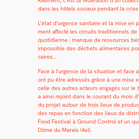
RAl­i­ment, c’est la fédéra­tion d’un col­lec
dans les hôtels soci­aux pen­dant la cri
L’état d’urgence san­i­taire et la mise e
ment affec­té les cir­cuits tra­di­tion­nels 
quo­ti­di­enne : manque de
ressources bénév
impos­si­ble des déchets ali­men­taires pou
caires…
Face à l’urgence de la sit­u­a­tion et face 
ont pu être adressés grâce à une mise en 
celle des autres acteurs engagés sur le ter­
a ain­si rejoint dans le courant du mois d’a
du pro­jet autour de trois lieux de pro­duc­
des repas en fonc­tion des lieux de dis­tr
Food Fes­ti­val à Ground Con­trol et un q
Dôme du Marais (4e)).