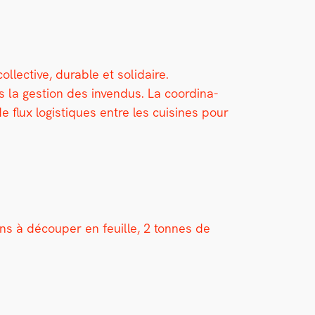
­lec­tive, durable et sol­idaire.
 la ges­tion des inven­dus. La coor­di­na­
 flux logis­tiques entre les cuisines pour
ns à découper en feuille, 2 tonnes de