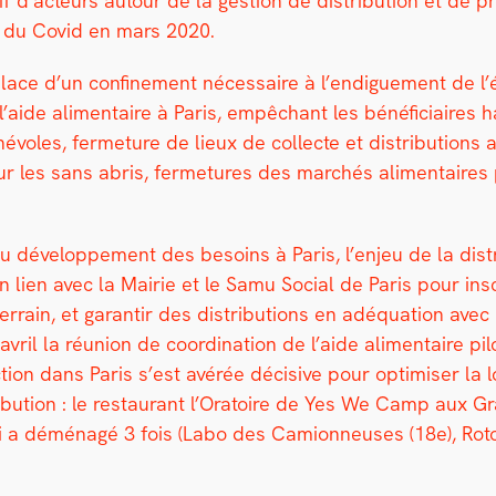
­tif d’acteurs autour de la ges­tion de dis­tri­b­u­tion et de 
se du Covid en mars 2020.
n place d’un con­fine­ment néces­saire à l’endiguement de 
de l’aide ali­men­taire à Paris, empêchant les béné­fi­ci­aire
­oles, fer­me­ture de lieux de col­lecte et dis­tri­b­u­tions a
r les sans abris, fer­me­tures des marchés ali­men­taires p
au développe­ment des besoins à Paris, l’enjeu de la dis­tri­
lien avec la Mairie et le Samu Social de Paris pour inscri
rain, et garan­tir des dis­tri­b­u­tions en adéqua­tion avec l
vril la réu­nion de coor­di­na­tion de l’aide ali­men­taire p
tion dans Paris s’est avérée déci­sive pour opti­miser la log
i­b­u­tion : le restau­rant l’Oratoire de Yes We Camp aux 
ui a démé­nagé 3 fois (Labo des Camion­neuses (18e), Roton