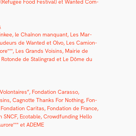
(Refugee Food Fes­ti­val) et Want­ed Com­
s
in­kee, le Chaînon man­quant, Les Mar­
udeurs de Want­ed et Olvo, Les Camion­
re***, Les Grands Voisins, Mairie de
a Rotonde de Stal­in­grad et Le Dôme du
lon­taires”, Fon­da­tion Caras­so,
ins, Cagnotte Thanks For Noth­ing, Fon­
 Fon­da­tion Car­i­tas, Fon­da­tion de France,
on SNCF, Ecotable, Crowd­fund­ing Hel­lo
 Aurore*** et ADEME