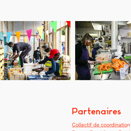
Partenaires
Col­lec­tif de coor­di­na­tio
n