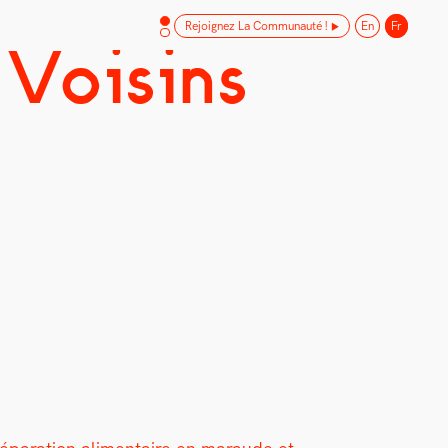
Rejoignez La Communauté !
En
Fr
 Voisins