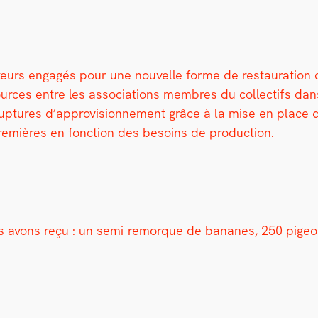
eurs engagés pour une nou­velle forme de restau­ra­tion col
urces entre les asso­ci­a­tions
mem­bres du col­lec­tifs dans
 rup­tures d’approvisionnement grâce à la mise en place de
pre­mières en fonc­tion des besoins de pro­duc­tion.
ous avons reçu : un semi-remorque de bananes, 250 pigeo