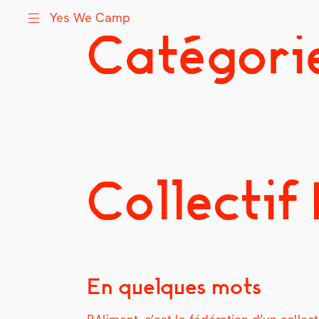
Yes We Camp
Skip
Catégorie
Yes We Camp
Utilisation inventive des espaces disponibles
to
content
Collectif
En quelques mots