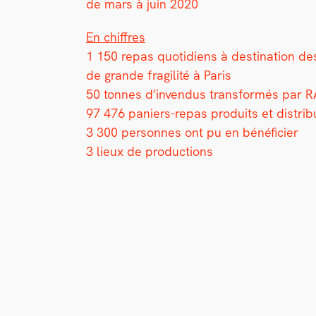
de mars à juin 2020
En chiffres
1 150 repas quo­ti­di­ens à des­ti­na­tion des
de grande fragilité à Paris
50 tonnes d’invendus trans­for­més par RA
97 476 paniers-repas pro­duits et dis­tri
3 300 per­son­nes ont pu en béné­fici­er
3 lieux de pro­duc­tions