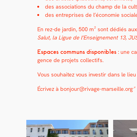
des asso­ci­a­tions du champ de la cul­tu
des entre­pris­es de l’économie sociale
En rez-de jardin, 500 m² sont dédiés aux
Salut, la Ligue de l’Enseignement 13, JU
Espaces com­muns disponibles :
une can
gence de pro­jets col­lec­tifs.
Vous souhaitez vous inve­stir dans le lieu
Écrivez à
bonjour@rivage-marseille.org