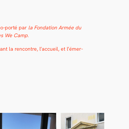
 co-porté par
la Fon­da­tion Armée du
 Yes We Camp
.
ant la ren­con­tre, l’accueil, et l’émer­