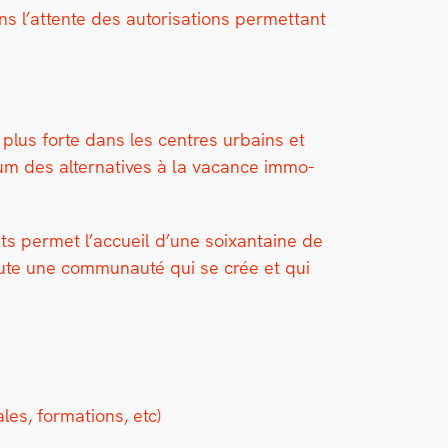
l’at­tente des autori­sa­tions per­me­t­tant
s plus forte dans les cen­tres urbains et
um des alter­na­tives à la vacance immo­
nts per­met l’ac­cueil d’une soix­an­taine de
toute une com­mu­nauté qui se crée et qui
les, for­ma­tions, etc)