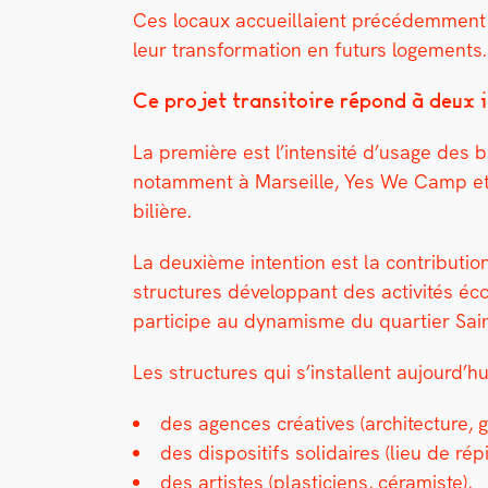
Ces locaux accueil­laient précédem­ment le 
leur trans­for­ma­tion en futurs loge­ment
Ce pro­jet tran­si­toire répond à deux i
La pre­mière est l’intensité d’usage des bâ
notam­ment à Mar­seille, Yes We Camp et I
bil­ière.
La deux­ième inten­tion est la con­tri­bu­ti
struc­tures dévelop­pant des activ­ités éco
par­ticipe au dynamisme du quarti­er Saint
Les struc­tures qui s’installent aujour­d’
des agences créa­tives (archi­tec­ture,
des dis­posi­tifs sol­idaires (lieu de ré
des artistes (plas­ti­ciens, céramiste),