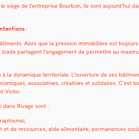
siège de l’en­tre­prise Bour­bon, ils sont aujour­d’hui dans 
s.
nten­tions :
ti­ments. Alors que la pres­sion immo­bil­ière est tou­jour
cade parta­gent l’en­gage­ment de per­me­t­tre au max­i­m
on à la dynamique ter­ri­to­ri­ale. L’ouverture de ces bâti­me
nomiques, asso­cia­tives, créa­tives et sol­idaires. C’est 
-Vic­tor.
hui dans Rivage sont :
 graphisme),
pit et de ressources, aide ali­men­taire, per­ma­nences socia