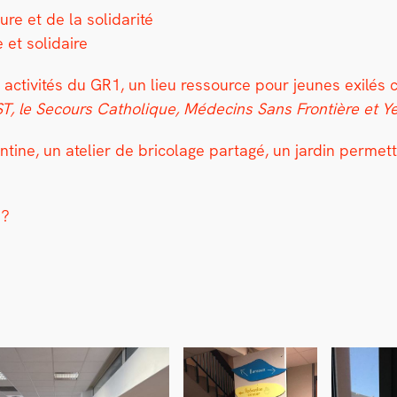
re et de la sol­i­dar­ité
 et sol­idaire
 activ­ités du GR1, un lieu ressource pour jeunes exilés
ST, le Sec­ours Catholique, Médecins Sans Fron­tière et
­tine, un ate­lier de brico­lage partagé, un jardin per­me­t­t
 ?