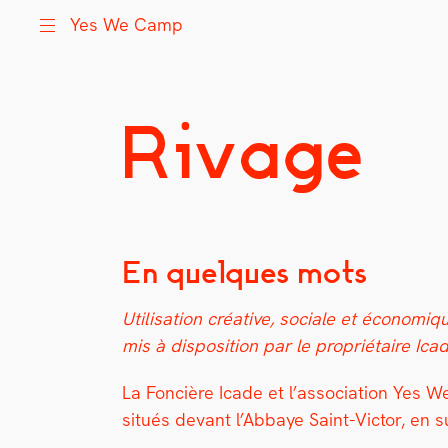
Yes We Camp
Rivage
Skip
Yes We Camp
Utilisation inventive des espaces disponibles
to
content
En quelques mots
Util­i­sa­tion créa­tive, sociale et écon
mis à dis­po­si­tion par le pro­prié­taire Ica
La Fon­cière Icade et l’as­so­ci­a­tion Ye
situés devant l’Abbaye Saint-Vic­tor, en 