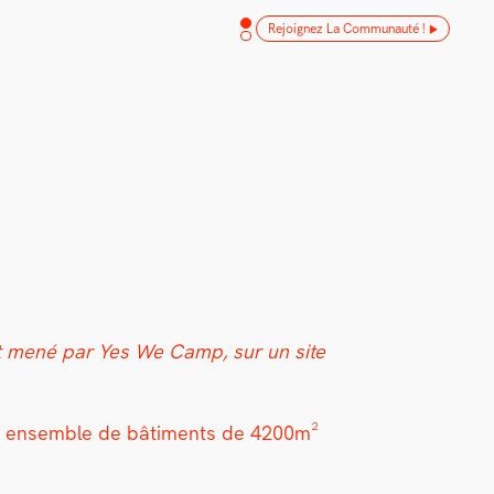
Rejoignez La Communauté !
­jet mené par Yes We Camp, sur un site
e un ensem­ble de bâti­ments de 4200m²