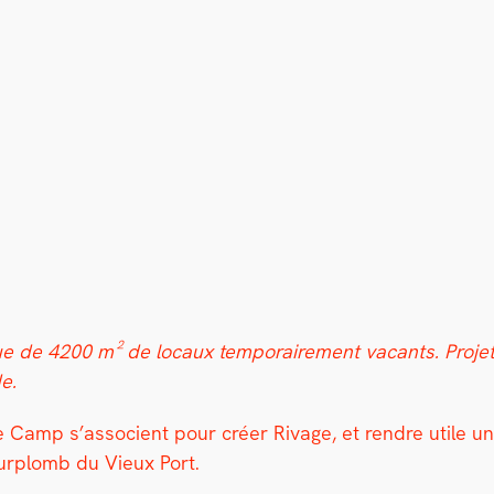
omique de 4200 m² de locaux tem­po­raire­ment vacants. Pro
de.
s We Camp s’as­so­cient pour créer Rivage, et ren­dre util
sur­plomb du Vieux Port.