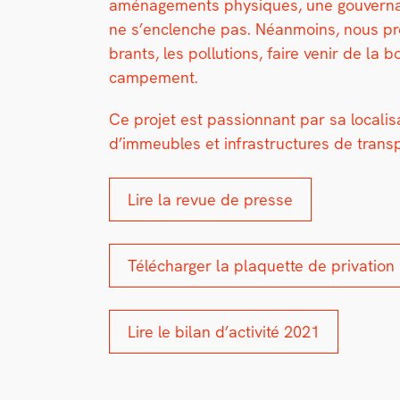
amé­nage­ments physiques, une gou­ver­nan
ne s’enclenche pas. Néan­moins, nous pre
brants, les pol­lu­tions, faire venir de la
campe­ment.
Ce pro­jet est pas­sion­nant par sa local­i
d’immeubles et infra­struc­tures de trans­
Lire la revue de presse
Télécharg­er la pla­que­tte de pri­va­tion
Lire le bilan d’ac­tiv­ité 2021