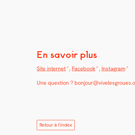
En savoir plus
Site inter­net
,
Face­book
,
Insta­gram
Une ques­tion ?
bonjour@vivelesgroues.o
Retour à l'index