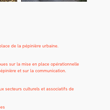
place de la pépinière urbaine.
ues sur la mise en place opéra­tionnelle
pépinière et sur la com­mu­ni­ca­tion.
x secteurs cul­turels et asso­ci­at­ifs de
ues