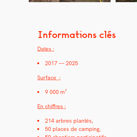
Informations clés
Dates :
2017 — 2025
Sur­face :
9 000 m²
En chiffres :
214 arbres plan­tés,
50 places de camp­ing,