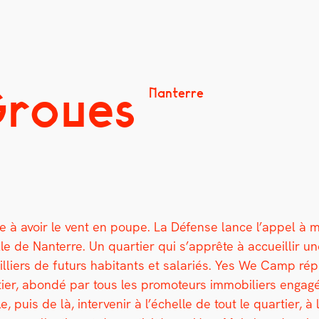
Groues
Nanterre
à avoir le vent en poupe. La Défense lance l’appel à man­i­f
e de Nan­terre. Un quarti­er qui s’apprête à accueil­lir 
liers de futurs habi­tants et salariés. Yes We Camp répo
­er, abondé par tous les pro­mo­teurs immo­biliers engagés 
e, puis de là, inter­venir à l’échelle de tout le quarti­er