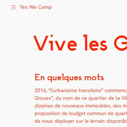
Yes We Camp
Vive les 
Skip
Yes We Camp
Utilisation inventive des espaces disponibles
to
content
En quelques mots
2016, “l’urbanisme tran­si­toire” com­mence 
Groues”, du nom de ce quarti­er de la Vill
dizaines de nou­veaux immeubles, des mil­
propo­si­tion de bud­get com­mun de quarti
de nous déploy­er sur le ter­rain disponibl