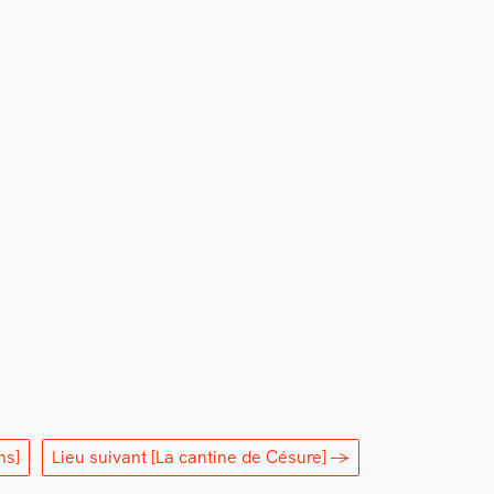
ns]
Lieu suivant
[La cantine de Césure]
→