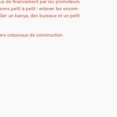
que de finance­ment par les pro­mo­teurs
ons petit à petit : enlever les encom­
staller un banya, des bureaux et un petit
ers colos­saux de con­struc­tion