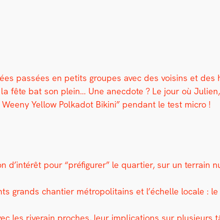
es passées en petits groupes avec des voisins et des ha
la fête bat son plein… Une anec­dote ? Le jour où Julien, u
Wee­ny Yel­low Polka­dot Biki­ni” pen­dant le test micro !
on d’intérêt pour “pré­fig­ur­er” le quarti­er, sur un ter­rai
ts grands chantier mét­ro­pol­i­tains et l’échelle locale : l
c les riverain proches, leur impli­ca­tions sur plusieurs t