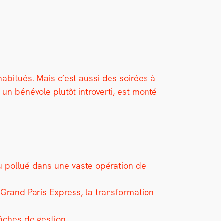
bitués. Mais c’est aus­si des soirées à
n bénév­ole plutôt intro­ver­ti, est mon­té
n nu pol­lué dans une vaste opéra­tion de
e Grand Paris Express, la trans­for­ma­tion
âch­es de ges­tion.