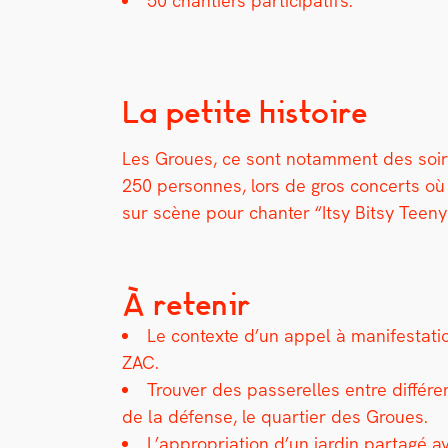
50 chantiers par­tic­i­pat­ifs.
La petite histoire
Les Groues, ce sont notam­ment des soiré
250 per­son­nes, lors de gros con­certs où 
sur scène pour chanter “Itsy Bit­sy Tee­ny 
À retenir
Le con­texte d’un appel à man­i­fes­ta­ti
ZAC.
Trou­ver des passerelles entre dif­féren
de la défense, le quarti­er des Groues.
L’appropriation d’un jardin partagé ave