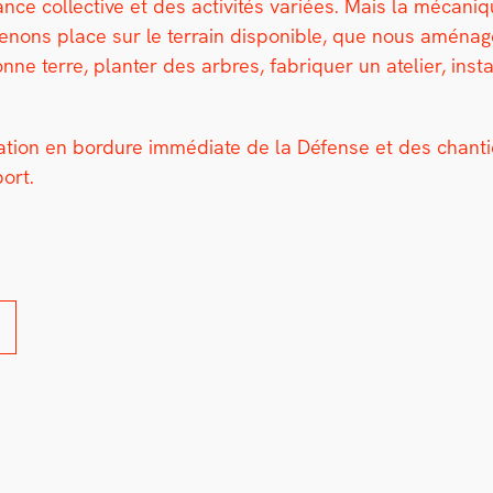
ce col­lec­tive et des activ­ités var­iées. Mais la mécani
nons place sur le ter­rain disponible, que nous amé­na­ge
 bonne terre, planter des arbres, fab­ri­quer un ate­lier, in
­sa­tion en bor­dure immé­di­ate de la Défense et des chanti
port.