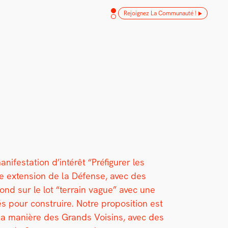
Rejoignez La Communauté !
es­ta­tion d’intérêt “Pré­fig­ur­er les
une exten­sion de la Défense, avec des
nd sur le lot “ter­rain vague” avec une
pour con­stru­ire. Notre propo­si­tion est
, à la manière des Grands Voisins, avec des