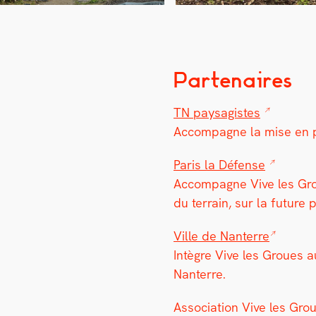
Partenaires
TN paysag­istes
Accom­pa­gne la mise en 
Paris la Défense
Accom­pa­gne Vive les Gro
du ter­rain, sur la future 
Ville de Nan­terre
Intè­gre Vive les Groues au
Nan­terre.
Asso­ci­a­tion Vive les Gro