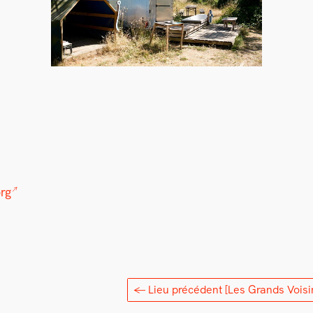
rg
← Lieu précédent
[Les Grands Voisi