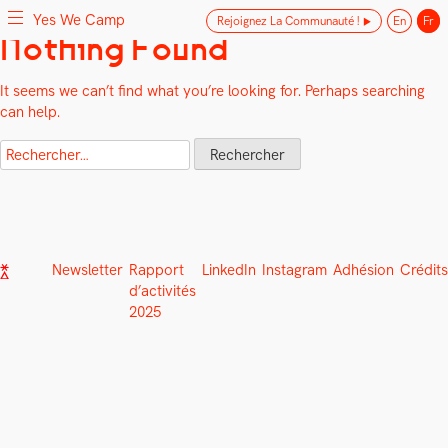
Yes We Camp
Rejoignez La Communauté !
En
Fr
Skip
Nothing Found
Yes We Camp
Utilisation inventive des espaces disponibles
to
content
It seems we can’t find what you’re looking for. Perhaps searching
can help.
Rechercher :
Newsletter
Rapport
LinkedIn
Instagram
Adhésion
Crédits
d’activités
2025