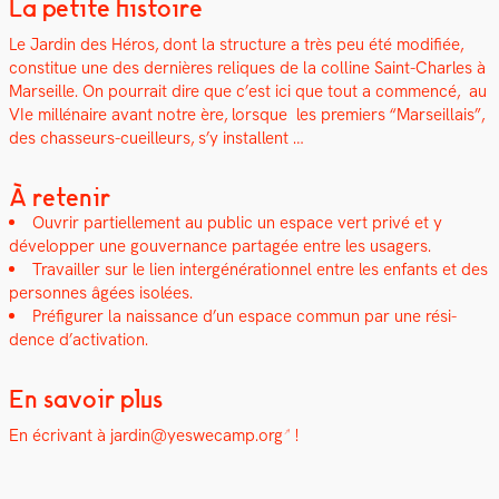
La petite histoire
Le Jardin des Héros, dont la struc­ture a très peu été mod­i­fiée,
con­stitue une des dernières reliques de la colline Saint-Charles à
Mar­seille. On pour­rait dire que c’est ici que tout a com­mencé,
a
u
VIe mil­lé­naire avant notre ère, lorsque les pre­miers “Mar­seil­lais”,
des chas­seurs-cueilleurs, s’y instal­lent …
À retenir
Ouvrir par­tielle­ment au pub­lic un espace vert privé et y
dévelop­per une gou­ver­nance partagée entre les usagers.
Tra­vailler sur le lien intergénéra­tionnel entre les enfants et des
per­son­nes âgées isolées.
Pré­fig­ur­er la nais­sance d’un espace com­mun par une rési­
dence d’activation.
En savoir plus
En écrivant à
jardin@yeswecamp.org
!