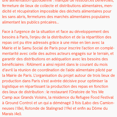
une ali­men­ta­tion quo­ti­di­enne : manque de
ressources bénév­oles,
fer­me­ture de lieux de col­lecte et dis­tri­b­u­tions ali­men­taires, men­
dic­ité et récupéra­tion impos­si­ble des déchets ali­men­taires pour
les sans abris, fer­me­tures des marchés ali­men­taires pop­u­laires
ali­men­tant les publics pré­caires…
Face à l’urgence de la sit­u­a­tion et face au développe­ment des
besoins à Paris, l’enjeu de la dis­tri­b­u­tion et de la répar­ti­tion des
repas ont pu être adressés grâce à une mise en lien avec la
Mairie et le Samu Social de Paris pour inscrire l’action en com­plé­
men­tar­ité avec celle des autres acteurs engagés sur le ter­rain, et
garan­tir des dis­tri­b­u­tions en adéqua­tion avec les besoins des
béné­fi­ci­aires : RAl­i­ment a ain­si rejoint dans le courant du mois
d’avril la réu­nion de coor­di­na­tion de l’aide ali­men­taire piloté par
la Mairie de Paris. L’organisation du pro­jet autour de trois lieux de
pro­duc­tion dans Paris s’est avérée déci­sive pour opti­miser la
logis­tique en répar­tis­sant la pro­duc­tion des repas en fonc­tion
des lieux de dis­tri­b­u­tion : le restau­rant l’Oratoire de Yes We
Camp aux Grands Voisins, la rési­dence du Refugee Food Fes­ti­val
à Ground Con­trol et un qui a démé­nagé 3 fois (Labo des Camion­
neuses (18e), Rotonde de Stal­in­grad (19e) et enfin au Dôme du
Marais (4e)).