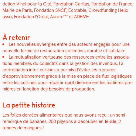
da­tion Vin­ci pour la Cité, Fon­da­tion Car­i­tas, Fon­da­tion de France,
Mairie de Paris, Fon­da­tion SNCF, Ecotable, Crowd­fund­ing Hel­lo
asso, Fon­da­tion l’Oréal, Aurore*** et ADEME
À retenir
Les nou­velles syn­er­gies entre des acteurs engagés pour une
nou­velle forme de restau­ra­tion col­lec­tive, durable et sol­idaire.
La mutu­al­i­sa­tion vertueuse des ressources entre les asso­ci­a­
tions
mem­bres du col­lec­tifs dans la ges­tion des inven­dus. La
coor­di­na­tion inter-cuisines a per­mis d’éviter les rup­tures
d’approvisionnement grâce à la mise en place de flux logis­tiques
entre les cuisines pour répar­tir quo­ti­di­en­nement les matières pre­
mières en fonc­tion des besoins de pro­duc­tion.
La petite histoire
Les folles den­rées ali­men­taires que nous avons reçu : un semi-
remorque de bananes, 250 pigeons à découper en feuille, 2
tonnes de mangues !