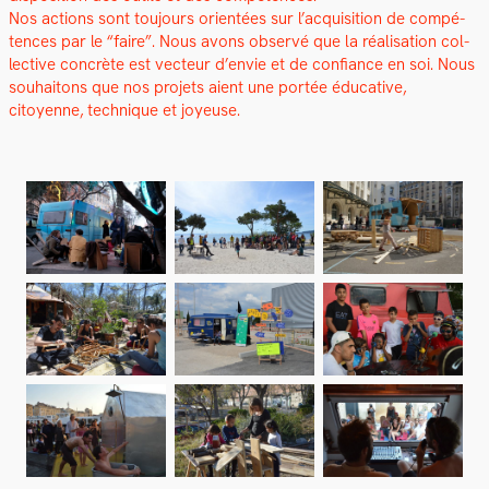
Nos actions sont tou­jours ori­en­tées sur l’acquisition de com­pé­
tences par le “faire”. Nous avons observé que la réal­i­sa­tion col­
lec­tive con­crète est vecteur d’envie et de con­fi­ance en soi. Nous
souhaitons que nos pro­jets aient une portée éduca­tive,
citoyenne, tech­nique et joyeuse.