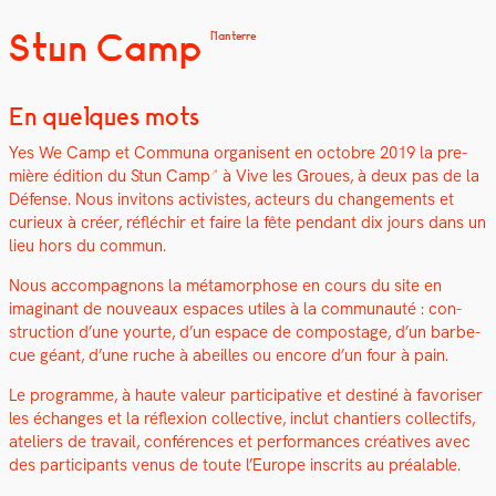
Stun Camp
Nanterre
En quelques mots
Yes We Camp et Com­mu­na organ­isent en octo­bre 2019 la pre­
mière édi­tion du
Stun Camp
à Vive les Groues, à deux pas de la
Défense. Nous invi­tons activistes, acteurs du change­ments et
curieux à créer, réfléchir et faire la fête pen­dant dix jours dans un
lieu hors du com­mun.
Nous accom­pa­gnons la méta­mor­phose en cours du site en
imag­i­nant de nou­veaux espaces utiles à la com­mu­nauté : con­
struc­tion d’une yourte, d’un espace de com­postage, d’un bar­be­
cue géant, d’une ruche à abeilles ou encore d’un four à pain.
Le pro­gramme, à haute valeur par­tic­i­pa­tive et des­tiné à favoris­er
les échanges et la réflex­ion col­lec­tive, inclut chantiers col­lec­tifs,
ate­liers de tra­vail, con­férences et per­for­mances créa­tives avec
des par­tic­i­pants venus de toute l’Europe inscrits au préal­able.