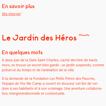
En savoir plus
Site inter­net
Le Jardin des Héros
Marseille
En quelques mots
À deux pas de la Gare Saint-Charles, caché der­rière de hauts
murs, se trou­ve un secret bien gardé : un jardin sus­pendu, comme
préservé du temps et de l’an­i­ma­tion de la ville.
À la demande de la Fon­da­tion Les Petits Frères des Pau­vres,
l’équipe de Yes We Camp a ouvert en douceur cet îlot de ver­
dure à ses habi­tants et à son voisi­nage. Une
aven­ture col­lab­o­ra­
tive, intergénéra­tionnelle et con­textuelle.