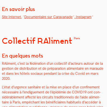
En savoir plus
Site Inter­net
,
Doc­u­men­taire sur Car­a­vanade
,
Insta­gram
Collectif RAliment
Paris
En quelques mots
RAl­i­ment, c’est la fédéra­tion d’un col­lec­tif d’acteurs autour de la
ges­tion de dis­tri­b­u­tion et de pré­pa­ra­tion ali­men­taire en maraude
et dans les hôtels soci­aux pen­dant la crise du Covid en mars
2020.
L’état d’urgence san­i­taire et la mise en place d’un con­fine­ment
néces­saire à l’endiguement de l’épidémie de COVID19 ont con­
sid­érable­ment affec­té les cir­cuits tra­di­tion­nels de l’aide ali­men­
taire à Paris, empêchant les béné­fi­ci­aires habituels d’accéder à