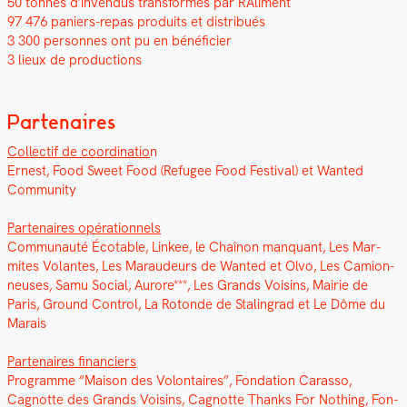
50 tonnes d’invendus trans­for­més par RAl­i­ment
97 476 paniers-repas pro­duits et dis­tribués
3 300 per­son­nes ont pu en béné­fici­er
3 lieux de pro­duc­tions
Partenaires
Col­lec­tif de coor­di­na­tio
n
Ernest, Food Sweet Food (Refugee Food Fes­ti­val) et Want­ed
Com­mu­ni­ty
Parte­naires opéra­tionnels
Com­mu­nauté Écotable, Lin­kee, le Chaînon man­quant, Les Mar­
mites Volantes, Les Maraudeurs de Want­ed et Olvo, Les Camion­
neuses, Samu Social, Aurore***, Les Grands Voisins, Mairie de
Paris, Ground Con­trol, La Rotonde de Stal­in­grad et Le Dôme du
Marais
Parte­naires financiers
Pro­gramme “Mai­son des Volon­taires”, Fon­da­tion Caras­so,
Cagnotte des Grands Voisins, Cagnotte Thanks For Noth­ing, Fon­