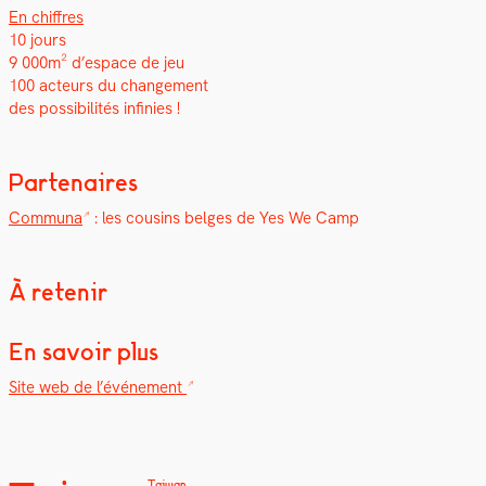
En chiffres
10 jours
9 000m² d’espace de jeu
100 acteurs du change­ment
des pos­si­bil­ités infinies !
Partenaires
Com­mu­na
: les cousins belges de Yes We Camp
À retenir
En savoir plus
Site web de l’événe­ment
Taiwan