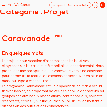
Yes We Camp
Rejoignez La Communauté !
En
Fr
Skip
Catégorie : Projet
Yes We Camp
Utilisation inventive des espaces disponibles
to
content
Caravanade
Marseille
En quelques mots
Le pro­jet a pour voca­tion d’accompagner les ini­tia­tives
citoyennes sur le ter­ri­toire mét­ro­pol­i­tain et départe­men­tal. Nous
pro­posons une panoplie d’outils var­iés à tra­vers cinq car­a­vanes
pour per­me­t­tre la réal­i­sa­tion d’actions par­tic­i­pa­tives en plein air,
dans tout type d’espace urbain.
Le pro­gramme Car­a­vanade est un dis­posi­tif de sou­tien à ces ini­
tia­tives locales, en pro­posant de venir en appui à des acteurs ou
groupes soci­aux locaux (asso­ci­a­tions, cen­tres soci­aux, col­lec­tif
d’habitants, écoles…), sur une journée ou plusieurs, en met­tant à
dis­po­si­tion des out­ils et des com­pé­tences.