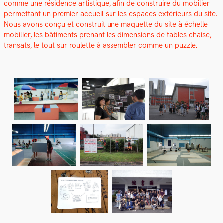
comme une rési­dence artis­tique, afin de con­stru­ire du mobili­er
per­me­t­tant un pre­mier accueil sur les espaces extérieurs du site.
Nous avons conçu et con­stru­it une maque­tte du site à échelle
mobili­er, les bâti­ments prenant les dimen­sions de tables chaise,
transats, le tout sur roulette à assem­bler comme un puz­zle.