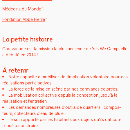
Médecins du Monde
Fon­da­tion Abbé Pierre
La petite histoire
Car­a­vanade est la mis­sion la plus anci­enne de Yes We Camp, elle
a débuté en 2014 !
À retenir
Notre capac­ité à mobilis­er de l’implication volon­taire pour ces
réal­i­sa­tions par­tic­i­pa­tives.
La force de la mise en scène par nos car­a­vanes col­orées.
La mobil­i­sa­tion col­lec­tive depuis la con­cep­tion jusqu’à la
réal­i­sa­tion et l’entretien.
Les deman­des nom­breuses d’outils de quartiers : com­pos­
teurs, col­lecteurs d’eau de pluie…
Le soin apporté par les habi­tants aux objets qu’ils ont con­
tribué à con­stru­ire.