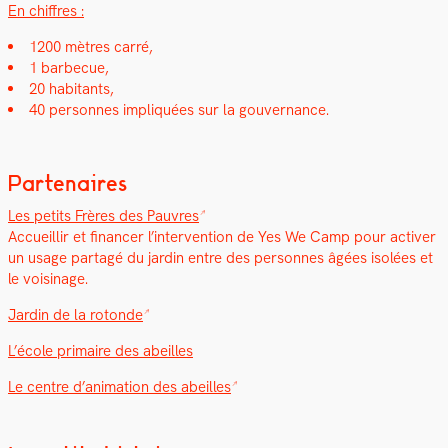
En chiffres :
1200 mètres car­ré,
1 bar­be­cue,
20 habi­tants,
40 per­son­nes impliquées sur la gou­ver­nance.
Partenaires
Les petits Frères des Pau­vres
Accueil­lir et financer l’in­ter­ven­tion de Yes We Camp pour activ­er
un usage partagé du jardin entre des per­son­nes âgées isolées et
le voisi­nage.
Jardin de la rotonde
L’école pri­maire des abeilles
Le cen­tre d’animation des abeilles