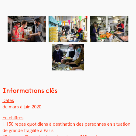
Informations clés
Dates
de mars à juin 2020
En chiffres
1 150 repas quo­ti­di­ens à des­ti­na­tion des per­son­nes en sit­u­a­tion
de grande fragilité à Paris