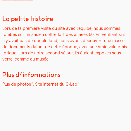
La petite histoire
Lors de la pre­mière vis­ite du site avec l’équipe, nous sommes
tombés sur un ancien cof­fre fort des années 50. En véri­fi­ant si il
n’y avait pas de dou­ble fond, nous avons décou­vert une masse
de doc­u­ments datant de cette époque, avec une vraie valeur his­
torique. Lors de notre sec­ond séjour, ils étaient exposés sous
verre, comme au musée !
Plus d’informations
Plus de pho­tos
,
Site inter­net du C‑Lab