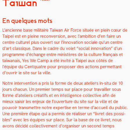
Taiwan
En quelques mots
L’ancienne base mil­i­taire Tai­wan Air Force située en plein cœur de
Taipei est en pleine recon­ver­sion, avec l’ambition d’en faire un
cen­tre cul­turel plus ouvert sur l’in­no­va­tion sociale qu’un cen­tre
d’art clas­sique. Dans le cadre du volet “social inno­va­tion” d’un
pro­gramme d’échange entre min­istères de la cul­ture français et
taïwanais, Yes We Camp a été invité à Taipei aux côtés de
l’équipe du Cen­tqua­tre pour pro­pos­er des actions per­me­t­tant
d’ouvrir le site sur la ville.
Notre inter­ven­tion a pris la forme de deux ate­liers in-situ de 10
jours cha­cun. Un pre­mier temps sur place pour tra­vailler sous
forme d’ateliers créat­ifs et en intel­li­gence col­lec­tive afin de
mieux saisir les enjeux de l’ouverture du site sur la ville et de
pou­voir trans­met­tre notre exper­tise en terme d’ac­cueil du pub­lic.
Une pre­mière étape qui a per­mis de réalis­er un “livret des pos­si­
bles” avec les équipes sur place. Sur la base de ce livret, nous
avons décidé col­lec­tive­ment d’organiser un sec­ond temps