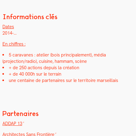
Informations clés
Dates
2014-…
En chiffres :
5 car­a­vanes : ate­lier (bois prin­ci­pale­ment), média
(projection/radio), cui­sine, ham­mam, scène
+ de 250 actions depuis la créa­tion
+ de 40 000h sur le ter­rain
une cen­taine de parte­naires sur le ter­ri­toire mar­seil­lais
Partenaires
ADDAP 13
Archi­tectes Sans Fron­tière