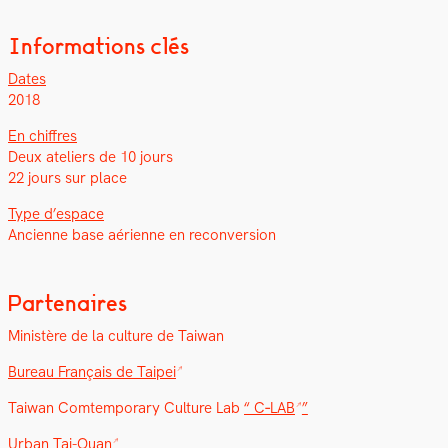
Informations clés
Dates
2018
En chiffres
Deux ate­liers de 10 jours
22 jours sur place
Type d’e­space
Anci­enne base aéri­enne en recon­ver­sion
Partenaires
Min­istère de la cul­ture de Tai­wan
Bureau Français de Taipei
Tai­wan Comtem­po­rary Cul­ture Lab
“
C‑LAB
”
Urban Tai-Ouan