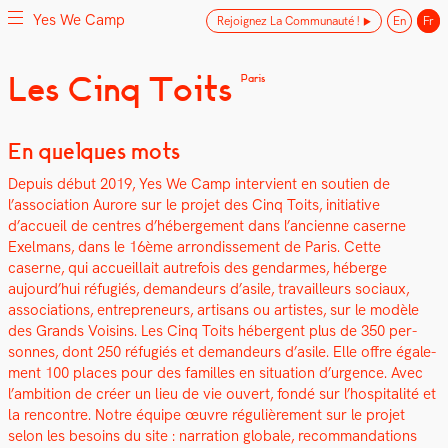
Yes We Camp
Rejoignez La Communauté !
En
Fr
Skip
Les Cinq Toits
Paris
Yes We Camp
Utilisation inventive des espaces disponibles
to
content
En quelques mots
Depuis début 2019, Yes We Camp inter­vient en sou­tien de
l’association Aurore sur le pro­jet des Cinq Toits, ini­tia­tive
d’accueil de cen­tres d’hébergement dans l’ancienne caserne
Exel­mans, dans le 16ème arrondisse­ment de Paris.
Cette
caserne, qui accueil­lait autre­fois des gen­darmes, héberge
aujourd’hui réfugiés, deman­deurs d’asile, tra­vailleurs soci­aux,
asso­ci­a­tions, entre­pre­neurs, arti­sans ou artistes, sur le mod­èle
des Grands Voisins. Les Cinq Toits héber­gent plus de 350 per­
son­nes, dont 250 réfugiés et deman­deurs d’asile. Elle offre égale­
ment 100 places pour des familles en sit­u­a­tion d’urgence. Avec
l’ambition de créer un lieu de vie ouvert, fondé sur l’hospitalité et
la ren­con­tre.
Notre équipe œuvre régulière­ment sur le pro­jet
selon les besoins du site : nar­ra­tion glob­ale, recom­man­da­tions