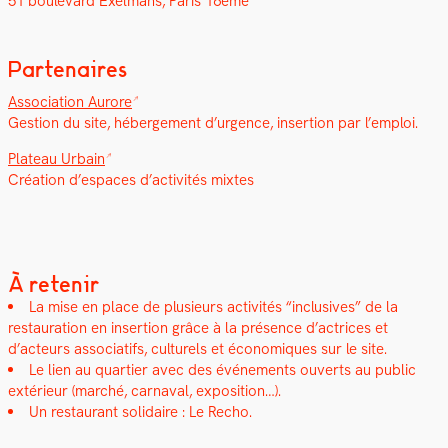
51 boule­vard Exel­mans, Paris 16ème
Partenaires
Asso­ci­a­tion Aurore
Ges­tion du site, héberge­ment d’urgence, inser­tion par l’emploi.
Plateau Urbain
Créa­tion d’e­spaces d’ac­tiv­ités mixtes
À retenir
La mise en place de plusieurs activ­ités “inclu­sives” de la
restau­ra­tion en inser­tion grâce à la présence d’actrices et
d’acteurs asso­ci­at­ifs, cul­turels et économiques sur le site.
Le lien au quarti­er avec des événe­ments ouverts au pub­lic
extérieur (marché, car­naval, expo­si­tion…).
Un restau­rant sol­idaire : Le Recho.