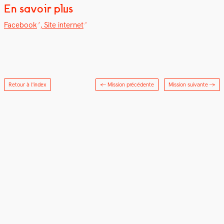
En savoir plus
Face­book
,
Site inter­net
Retour à l'index
← Mission précédente
Mission suivante
→
Newsletter
Rapport
LinkedIn
Instagram
Adhésion
Crédits
d’activités