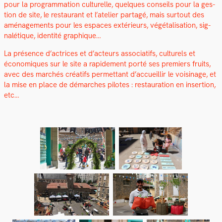
pour la pro­gram­ma­tion cul­turelle, quelques con­seils pour la ges­
tion de site, le restau­rant et l’atelier partagé, mais surtout des
amé­nage­ments pour les espaces extérieurs, végé­tal­i­sa­tion, sig­
nalé­tique, iden­tité graphique…
La présence d’actrices et d’acteurs asso­ci­at­ifs, cul­turels et
économiques sur le site a rapi­de­ment porté ses pre­miers fruits,
avec des marchés créat­ifs per­me­t­tant d’accueillir le voisi­nage, et
la mise en place de démarch­es pilotes : restau­ra­tion en inser­tion,
etc…