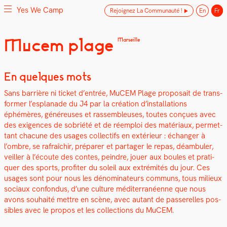
Yes We Camp
Rejoignez La Communauté !
En
Fr
Skip
Mucem plage
Marseille
Yes We Camp
Utilisation inventive des espaces disponibles
to
content
En quelques mots
Sans bar­rière ni tick­et d’entrée, MuCEM Plage pro­po­sait de trans­
former l’esplanade du J4 par la créa­tion d’installations
éphémères, généreuses et rassem­bleuses, toutes conçues avec
des exi­gences de sobriété et de réem­ploi des matéri­aux, per­me­t­
tant cha­cune des usages col­lec­tifs en extérieur : échang­er à
l’ombre, se rafraîchir, pré­par­er et partager le repas, déam­buler,
veiller à l’écoute des con­tes, pein­dre, jouer aux boules et pra­ti­
quer des sports, prof­iter du soleil aux extrémités du jour. Ces
usages sont pour nous les dénom­i­na­teurs com­muns, tous milieux
soci­aux con­fon­dus, d’une cul­ture méditer­ranéenne que nous
avons souhaité met­tre en scène, avec autant de passerelles pos­
si­bles avec le pro­pos et les col­lec­tions du MuCEM.