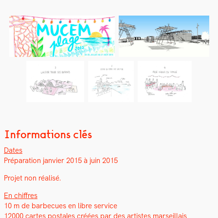
Informations clés
Dates
Pré­pa­ra­tion jan­vi­er 2015 à juin 2015
Pro­jet non réal­isé.
En chiffres
10 m de bar­be­cues en libre ser­vice
12000 cartes postales créées par des artistes mar­seil­lais