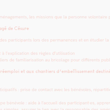
mé­nage­ments, les mis­sions que la per­son­ne volon­taire
rtagé de Césure
 des par­tic­i­pants lors des per­ma­nences et en étudi­er la 
t à l’explication des règles d’utilisation
ers de famil­iari­sa­tion au brico­lage pour dif­férents pub
en réem­ploi et aux chantiers d’embellissement des­tin
c­i­pat­ifs : prise de con­tact avec les bénév­oles, répar­ti­
pe bénév­ole : aide à l’accueil des participant·es, appren­
ns sim­ples, assur­er le lien avec la respon­s­able des amé