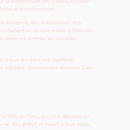
 la trans­mis­sion des savoirs et savoir-
a­tion et trans­for­ma­tion.
artisan·es, des asso­ci­a­tions, des
00 étudiant·es de cinq écoles dif­férentes
on des­tiné à inven­ter de nou­velles
rte à tous.tes dans une mul­ti­tude
 et sol­idaire, une bou­tique Emmaüs Cam­
a Ville de Paris, qui s’est déclarée en
e, lieu gra­tu­it et ouvert à tous celles