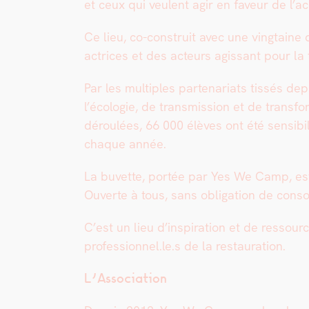
et ceux qui veu­lent agir en faveur de l’ac
Ce lieu, co-con­stru­it avec une ving­tain
actri­ces et des acteurs agis­sant pour la tr
Par les mul­ti­ples parte­nar­i­ats tis­sés
l’écologie, de trans­mis­sion et de trans­f
déroulées, 66 000 élèves ont été sen­si­bi
chaque année.
La buvette, portée par Yes We Camp, est u
Ouverte à tous, sans oblig­a­tion de con­som
C’est un lieu d’inspiration et de ressour
professionnel.le.s de la restau­ra­tion.
L’Association