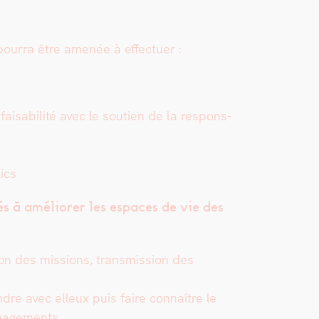
 pour­ra être amenée à effectuer :
fais­abil­ité avec le sou­tien de la respon­s­
lics
és à amélior­er les espaces de vie des
tion des mis­sions, trans­mis­sion des
dre avec elleux puis faire con­naître le
­nage­ments