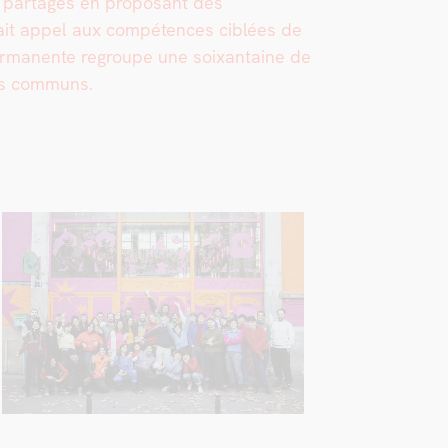
es partagés en pro­posant des
 fait appel aux com­pé­tences ciblées de
er­ma­nente regroupe une soix­an­taine de
ces com­muns.