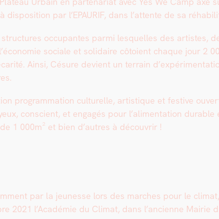
 Plateau Urbain en parte­nar­i­at avec Yes We Camp axé sur
à dis­po­si­tion par l’EPAURIF, dans l’attente de sa réha­bil­i­t
uc­tures occu­pantes par­mi lesquelles des artistes, des 
 l’économie sociale et sol­idaire côtoient chaque jour 2 0
­car­ité. Ain­si, Césure devient un ter­rain d’expérimentati
es.
on pro­gram­ma­tion cul­turelle, artis­tique et fes­tive ouve
yeux, con­scient, et engagés pour l’alimentation durable
e 1 000m² et bien d’autres à décou­vrir !
ment par la jeunesse lors des march­es pour le cli­mat, l
bre 2021 l’Académie du Cli­mat, dans l’ancienne Mairie du 4