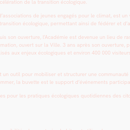
célération de la tran­si­tion écologique.
e d’associations de jeunes engagés pour le cli­mat, est un 
an­si­tion écologique, per­me­t­tant ain­si de fédér­er et d’am
 depuis son ouver­ture, l’Académie est dev­enue un lieu de 
or­ma­tion, ouvert sur la Ville. 3 ans après son ouver­ture
l­isés aux enjeux écologiques et env­i­ron 400 000 vis­i­t
n out­il pour mobilis­er et struc­tur­er une com­mu­nauté 
­mer, la buvette est le sup­port d’événements par­tic­i­pat­i
ces pour les pra­tiques écologiques quo­ti­di­ennes des ci