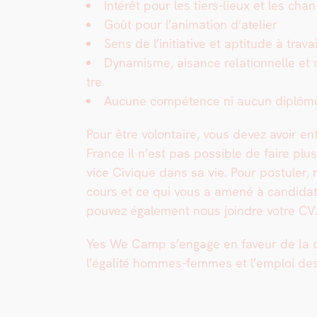
Intérêt pour les tiers-lieux et les chantie
Goût pour l’animation d’atelier
Sens de l’initiative et apti­tude à tra­v
Dynamisme, aisance rela­tion­nelle et c
tre
Aucune com­pé­tence ni aucun diplôm
Pour être volon­taire, vous devez avoir en
France il n’est pas pos­si­ble de faire plu
vice Civique dans sa vie. Pour pos­tuler, 
cours et ce qui vous a amené à can­di­dat
pou­vez égale­ment nous join­dre votre CV
Yes We Camp s’engage en faveur de la dive
l’égalité hommes-femmes et l’emploi des t