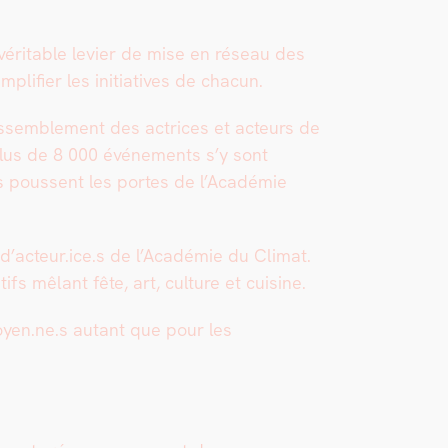
véri­ta­ble levi­er de mise en réseau des
plifier les ini­tia­tives de cha­cun.
rassem­ble­ment des actri­ces et acteurs de
, plus de 8 000 événe­ments s’y sont
eurs poussent les portes de l’Académie
d’acteur.ice.s de l’Académie du Cli­mat.
fs mêlant fête, art, cul­ture et cui­sine.
toyen.ne.s autant que pour les