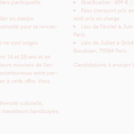
rs par­tic­i­pat­ifs
Grat­i­fi­ca­tion : 609 € 
Pass trans­port pris e
ailler en équipe
midi pris en charge
uriosité pour la ren­con­
Lieu de Févri­er à Jui
Paris
e ne sont exigés
Lieu de Juil­let à Oct
Bau­doy­er, 75004 Paris
tre 16 et 25 ans et en
sieurs mis­sions de Ser­
Can­di­da­tures à envoy­er 
racon­tez-nous votre par­
er à cette offre. Vous
.
r­sité cul­turelle,
ra­vailleurs hand­i­capés.