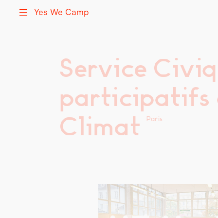
Yes We Camp
Service Civiq
Skip
Yes We Camp
Utilisation inventive des espaces disponibles
to
content
participatifs
Climat
Paris