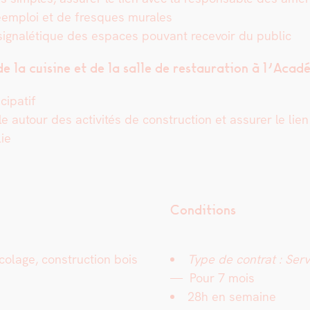
n réem­ploi et de fresques murales
sig­nalé­tique des espaces pou­vant recevoir du pub­lic
 la cui­sine et de la salle de restau­ra­tion à l’Acad
­i­patif
 autour des activ­ités de con­struc­tion et assur­er le lie
lie
Conditions
o­lage, con­struc­tion bois
Type de con­trat : S
erv
— Pour 7 mois
28h en semaine