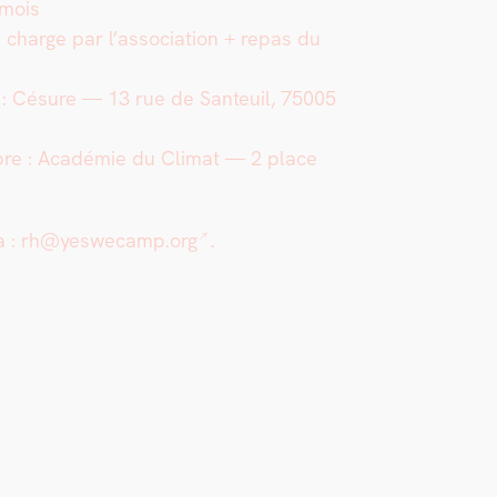
/ mois
n charge par l’association + repas du
n : Césure — 13 rue de San­teuil, 75005
o­bre : Académie du Cli­mat — 2 place
à :
rh@yeswecamp.org
.