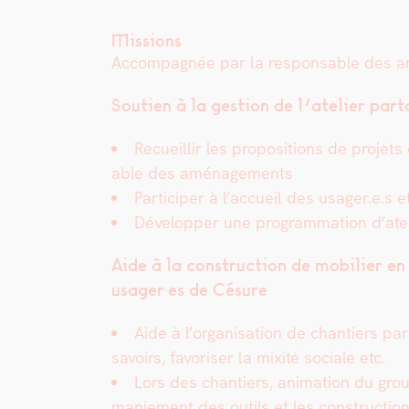
Missions
Accom­pa­g­née par la respon­s­able des a
Sou­tien à la ges­tion de l’atelier pa
Recueil­lir les propo­si­tions de pro­jets
able des amé­nage­ments
Par­ticiper à l’accueil des usager.e.s e
Dévelop­per une pro­gram­ma­tion d’ateli
Aide à la con­struc­tion de mobili­er 
usager·es de Césure
Aide à l’organisation de chantiers par­ti
savoirs, favoris­er la mix­ité sociale etc.
Lors des chantiers, ani­ma­tion du grou
maniement des out­ils et les con­struc­tio