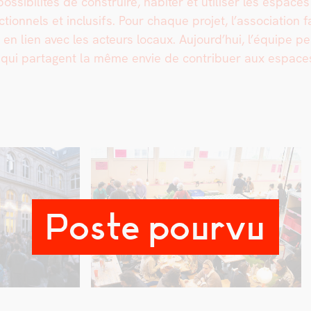
i­bil­ités de con­stru­ire, habiter et utilis­er les espac
­tion­nels et inclusifs. Pour chaque pro­jet, l’association
lle en lien avec les acteurs locaux. Aujourd’hui, l’équipe p
is qui parta­gent la même envie de con­tribuer aux espa
Poste pourvu