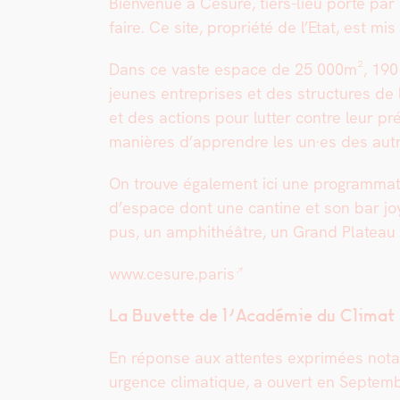
Bien­v­enue à Césure, tiers-lieu porté par
faire. Ce site, pro­priété de l’Etat, est mis 
Dans ce vaste espace de 25 000m², 190 str
jeunes entre­pris­es et des struc­tures de
et des actions pour lut­ter con­tre leur pré
manières d’apprendre les un·es des autr
On trou­ve égale­ment ici une pro­gram­ma­ti
d’espace dont une can­tine et son bar jo
pus, un amphithéâtre, un Grand Plateau d
www.cesure.paris
La Buvette de l’Académie du Cli­mat
En réponse aux attentes exprimées notam­
urgence cli­ma­tique, a ouvert en Sep­tem­