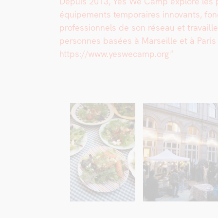
Depuis 2013, Yes We Camp explore les pos­s
équipements tem­po­raires inno­vants, fonc
pro­fes­sion­nels de son réseau et tra­vai
per­son­nes basées à Mar­seille et à Par
https://www.yeswecamp.org