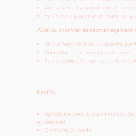
Aide à la réal­i­sa­tion de mobili­er e
Par­ticiper à à la mise en place de la 
Aide au chantier de réamé­nage­ment de
Aide à l’organisation du chantier par­tic
Ani­ma­tion de la com­mu­nauté bénév­ole
Par­tic­i­pa­tion à la fab­ri­ca­tion de mobi
Profils
Appé­tence pour le tra­vail manuel (bric
et pein­ture)
Créa­tiv­ité, curiosité