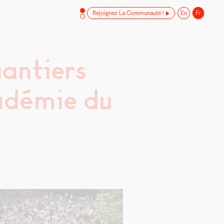
Rejoignez La Communauté !
En
Fr
antiers
cadémie du