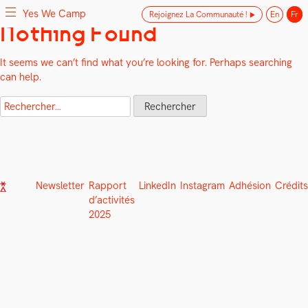
Yes We Camp
Rejoignez La Communauté !
En
Fr
Skip
Nothing Found
Yes We Camp
Utilisation inventive des espaces disponibles
to
content
It seems we can’t find what you’re looking for. Perhaps searching
can help.
Rechercher :
Newsletter
Rapport
LinkedIn
Instagram
Adhésion
Crédits
d’activités
2025