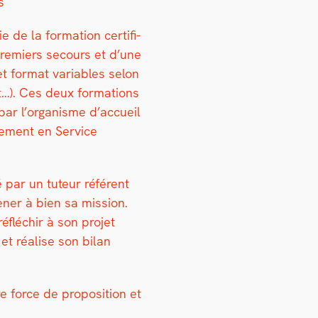
s
e de la for­ma­tion cer­ti­fi­
e­miers sec­ours et d’une
et for­mat vari­ables selon
at…). Ces deux for­ma­tions
par l’or­gan­isme d’ac­cueil
ge­ment en Ser­vice
é par un tuteur référent
n­er à bien sa mis­sion.
éfléchir à son pro­jet
 et réalise son bilan
e force de propo­si­tion et