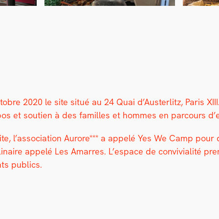
­bre 2020 le site situé au 24 Quai d’Austerlitz, Paris XI
os et sou­tien à des familles et hommes en par­cours d’exil 
site, l’association Aurore*** a appelé Yes We Camp pour 
plinaire appelé Les Amar­res.
L’espace de con­vivi­al­ité 
ents publics.