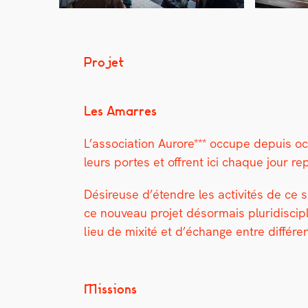
Projet
Les Amar­res
L’association Aurore*** occupe depuis octo
leurs portes et offrent ici chaque jour rep
Désireuse d’étendre les activ­ités de ce 
ce nou­veau pro­jet désor­mais pluridis­ci­
lieu de mix­ité et d’échange entre dif­fér
Missions