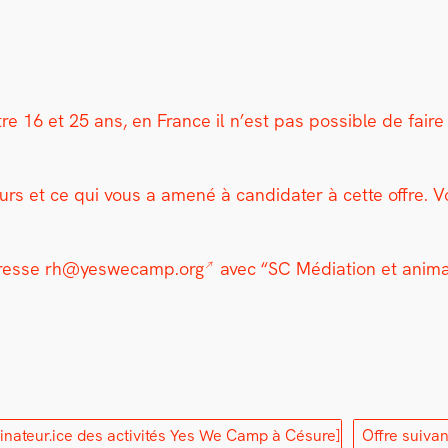
tre 16 et 25 ans, en France il n’est pas pos­si­ble de fair
ours et ce qui vous a amené à can­di­dater à cette offre. 
adresse
rh@yeswecamp.org
avec “SC Médi­a­tion et ani­m
inateur.ice des activités Yes We Camp à Césure]
Offre suiva