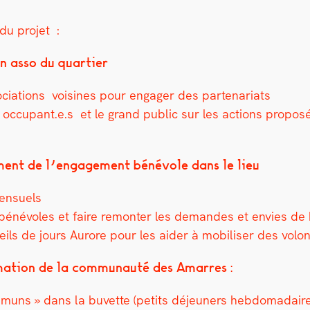
s du pro­jet :
ion asso du quarti­er
i­a­tions voisines pour engager des parte­nar­i­ats
s occupant.e.s et le grand pub­lic sur les actions pro­posée
e­ment de l’engagement bénév­ole dans le lieu
en­su­els
s bénév­oles et faire remon­ter les deman­des et envies d
ls de jours Aurore pour les aider à mobilis­er des volon
a­tion de la com­mu­nauté des Amar­res :
muns » dans la buvette (petits déje­uners heb­do­madaires,