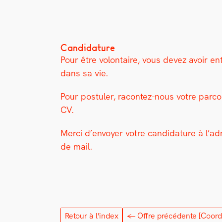
Candidature
Pour être volon­taire, vous devez avoir en
dans sa vie.
Pour pos­tuler, racon­tez-nous votre par­c
CV.
Mer­ci d’en­voy­er votre can­di­da­ture à l’
de mail.
Retour à l'index
← Offre précédente
[Coord