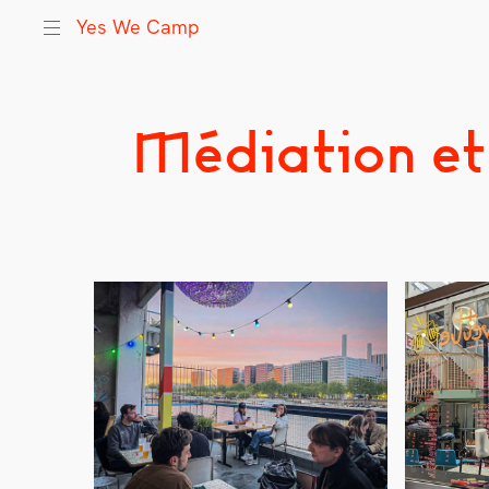
Yes We Camp
Médiation et
Skip
Yes We Camp
Utilisation inventive des espaces disponibles
to
content