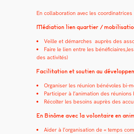
En col­lab­o­ra­tion avec les coor­di­na­tri­ce
Médi­a­tion lien quarti­er / mobil­i­sa­t
Veille et démarch­es auprès des asso­c
Faire le lien entre les bénéficiaires,le
des activ­ités)
Facil­i­ta­tion et sou­tien au développ
Organ­is­er les réu­nion bénév­oles bi-m
Par­ticiper à l’animation des réu­nion
Récolter les besoins auprès des accuei
En Binôme avec la volon­taire en ani­m
Aider à l’organisation de « temps com­