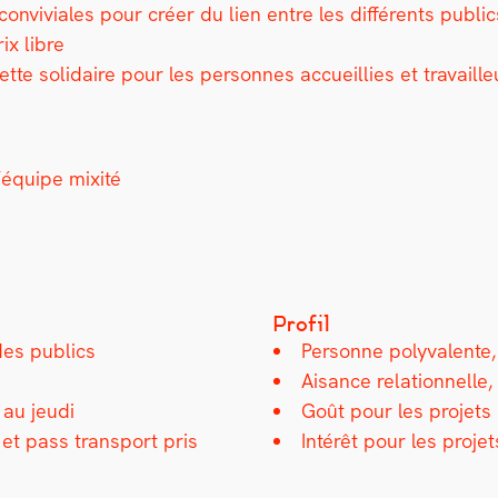
on­viviales pour créer du lien entre les dif­férents publi
ix libre
tte sol­idaire pour les per­son­nes accueil­lies et travaill
’équipe mix­ité
Profil
 des publics
Per­son­ne poly­va­lente,
Aisance rela­tion­nelle
au jeu­di
Goût pour les pro­jets co
et pass trans­port pris
Intérêt pour les pro­je