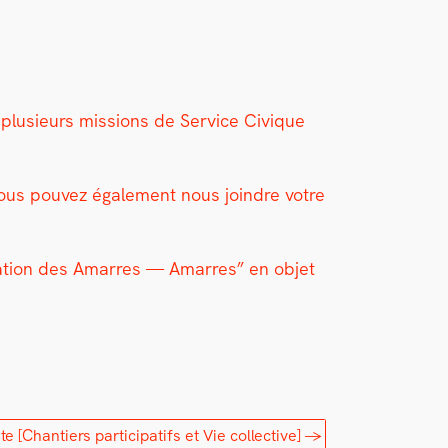
e plusieurs mis­sions de Ser­vice Civique
Vous pou­vez égale­ment nous join­dre votre
a­tion des Amar­res — Amar­res” en objet
nte
[Chantiers participatifs et Vie collective]
→