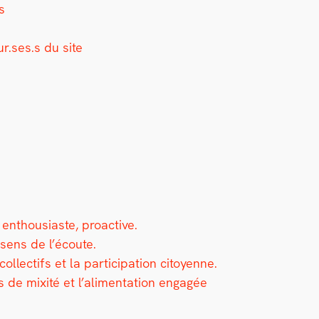
cs
eur.ses.s du site
 ent­hou­si­aste, proac­tive.
, sens de l’écoute.
l­lec­tifs et la par­tic­i­pa­tion citoyenne.
ts de mix­ité et l’alimentation engagée