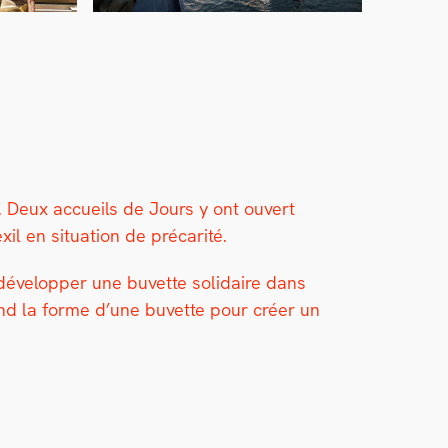
II. Deux accueils de Jours y ont ouvert
en sit­u­a­tion de pré­car­ité.
dévelop­per une buvette sol­idaire dans
prend la forme d’une buvette pour créer un