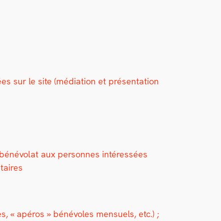
s sur le site (médi­a­tion et présen­ta­tion
e bénévolat aux per­son­nes intéressées
­taires
 « apéros » bénév­oles men­su­els, etc.) ;