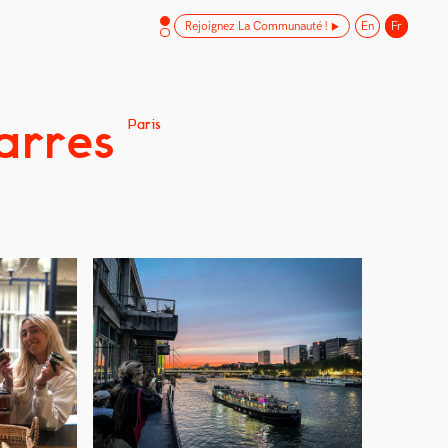
Rejoignez La Communauté !
En
Fr
arres
Paris