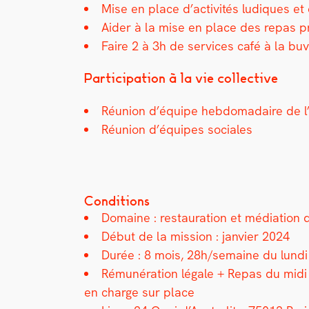
Mise en place d’activités ludiques et c
Aider à la mise en place des repas pr
Faire 2 à 3h de ser­vices café à la buve
Par­tic­i­pa­tion à la vie col­lec­tive
Réu­nion d’équipe heb­do­madaire de l
Réu­nion d’équipes sociales
Conditions
Domaine : restau­ra­tion et médi­a­tion
Début de la mis­sion : jan­vi­er 2024
Durée : 8 mois, 28h/semaine du lun­di 
Rémunéra­tion légale +
Repas du midi 
en charge sur place