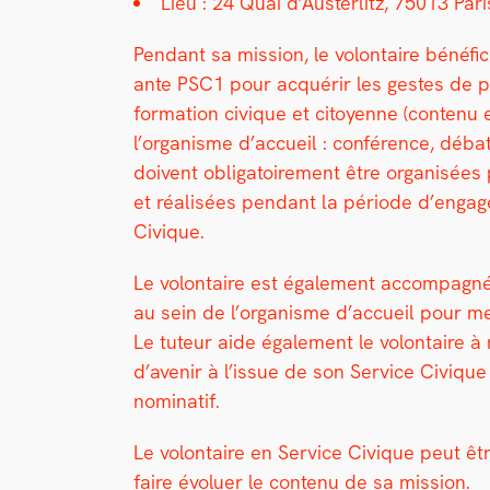
Lieu : 24 Quai d’Austerlitz, 75013 Pari
Pen­dant sa mis­sion, le volon­taire béné­fi­ci
ante PSC1 pour acquérir les gestes de pr
for­ma­tion civique et citoyenne (con­tenu 
l’or­gan­isme d’ac­cueil : con­férence, déb
doivent oblig­a­toire­ment être organ­isées 
et réal­isées pen­dant la péri­ode d’en­ga
Civique.
Le volon­taire est égale­ment accom­pa­g­n
au sein de l’or­gan­isme d’ac­cueil pour me
Le tuteur aide égale­ment le volon­taire à r
d’avenir à l’is­sue de son Ser­vice Civique
nom­i­natif.
Le volon­taire en Ser­vice Civique peut êtr
faire évoluer le con­tenu de sa mis­sion.