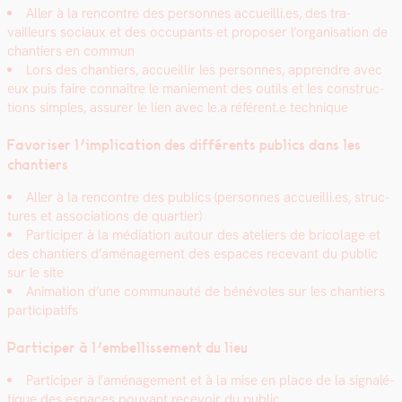
Aller à la ren­con­tre des per­son­nes accueilli.es, des tra­
vailleurs soci­aux et des occu­pants et pro­pos­er l’organisation de
chantiers en com­mun
Lors des chantiers, accueil­lir les per­son­nes, appren­dre avec
eux puis faire con­naître le maniement des out­ils et les con­struc­
tions sim­ples, assur­er le lien avec le.a référent.e tech­nique
Favoris­er l’implication des dif­férents publics dans les
chantiers
Aller à la ren­con­tre des publics (per­son­nes accueilli.es, struc­
tures et asso­ci­a­tions de quarti­er)
Par­ticiper à la médi­a­tion autour des ate­liers de brico­lage et
des chantiers d’aménagement des espaces rece­vant du pub­lic
sur le site
Ani­ma­tion d’une com­mu­nauté de bénév­oles sur les chantiers
par­tic­i­pat­ifs
Par­ticiper à l’embellissement du lieu
Par­ticiper à l’aménagement et à la mise en place de la sig­nalé­
tique des espaces pou­vant recevoir du pub­lic,