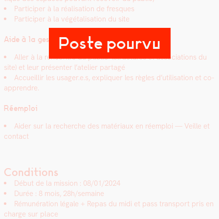
Par­ticiper à la réal­i­sa­tion de fresques
Par­ticiper à la végé­tal­i­sa­tion du site
Poste pourvu
Aide à la ges­tion de l’atelier partagé
Aller à la ren­con­tre du pub­lic (struc­tures et asso­ci­a­tions du
site) et leur présen­ter l’atelier partagé
Accueil­lir les usager.e.s, expli­quer les règles d’utilisation et co-
appren­dre.
Réem­ploi
Aider sur la recherche des matéri­aux en réem­ploi — Veille et
con­tact
Conditions
Début de la mis­sion : 08/01/2024
Durée : 8 mois, 28h/semaine
Rémunéra­tion légale +
Repas du midi et pass trans­port pris en
charge sur place