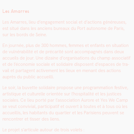
Les Amar­res
Les Amar­res, lieu d’engagement social et d’actions généreuses,
est situé dans les anciens bureaux du Port autonome de Paris,
sur les bor­ds de Seine.
En journée, plus de 300 hommes, femmes et enfants en sit­u­a­tion
de vul­néra­bil­ité et de pré­car­ité sont accom­pa­g­nés dans deux
accueils de jour. Une dizaine d’organisations du champ asso­ci­atif
et de l’économie sociale et sol­idaire dis­posent d’e­spaces de tra­
vail et parta­gent active­ment les lieux en menant des actions
auprès du pub­lic accueil­li.
Le soir, la buvette sol­idaire pro­pose une pro­gram­ma­tion fes­tive,
artis­tique et cul­turelle ori­en­tée sur l’hos­pi­tal­ité et les jus­tices
sociales. Ce lieu porté par l’association Aurore et Yes We Camp
se veut con­vivial, par­tic­i­patif et ouvert à toutes et à tous où les
accueil­lis, les habi­tants du quarti­er et les Parisiens peu­vent se
ren­con­tr­er et tiss­er des liens.
Le pro­jet s’articule autour de trois volets :