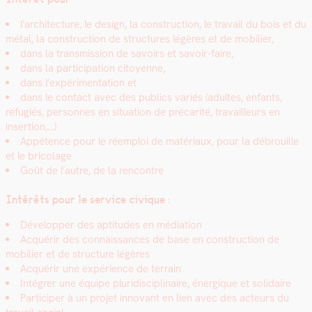
l’architecture, le design, la con­struc­tion, le tra­vail du bois et du
métal, la con­struc­tion de struc­tures légères et de mobili­er,
dans la trans­mis­sion de savoirs et savoir-faire,
dans la par­tic­i­pa­tion citoyenne,
dans l’expérimentation et
dans le con­tact avec des publics var­iés (adultes, enfants,
réfugiés, per­son­nes en sit­u­a­tion de pré­car­ité, tra­vailleurs en
inser­tion,…)
Appé­tence pour le réem­ploi de matéri­aux, pour la débrouille
et le brico­lage
Goût de l’autre, de la ren­con­tre
Intérêts pour le ser­vice civique
:
Dévelop­per des apti­tudes en médi­a­tion
Acquérir des con­nais­sances de base en con­struc­tion de
mobili­er et de struc­ture légères
Acquérir une expéri­ence de ter­rain
Inté­gr­er une équipe pluridis­ci­plinaire, énergique et sol­idaire
Par­ticiper à un pro­jet inno­vant en lien avec des acteurs du