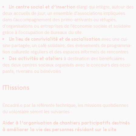
Un cen­tre social et d’insertion
élar­gi qui intè­gre, autour des
deux accueils de jour, un ensem­ble d’associations impliquées
dans l’accompagnement des pri­mo-arrivants ou réfugiés,
d’organisations ou entre­pris­es de l’économie sociale et sol­idaire
grâce à l’occupation de bureaux du site.
Un lieu de con­vivi­al­ité et de social­i­sa­tion
avec une cui­
sine partagée, un café sol­idaire, des évène­ments de pro­gram­ma­
tion cul­turelle réguliers et des espaces informels de ren­con­tres
Des activ­ités et ate­liers
à des­ti­na­tion des béné­fi­ci­aires
des deux cen­tres soci­aux organ­isés avec le con­cours des occu­
pants, riverains ou bénév­oles
Missions
Encadré.e par la référente tech­nique, les mis­sions quo­ti­di­ennes
du volon­taire seront les suiv­antes :
Aider à l’organisation de chantiers par­tic­i­pat­ifs des­tinés
à amélior­er la vie des per­son­nes rési­dant sur le site