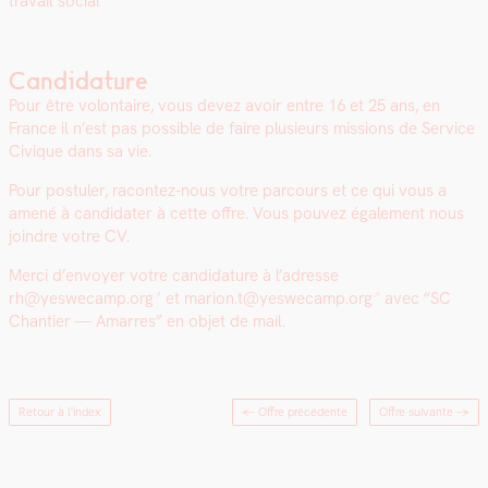
tra­vail social
Candidature
Pour être volon­taire, vous devez avoir entre 16 et 25 ans, en
France il n’est pas pos­si­ble de faire plusieurs mis­sions de Ser­vice
Civique dans sa vie.
Pour pos­tuler, racon­tez-nous votre par­cours et ce qui vous a
amené à can­di­dater à cette offre. Vous pou­vez égale­ment nous
join­dre votre CV.
Mer­ci d’en­voy­er votre can­di­da­ture à l’adresse
rh@yeswecamp.org
et
marion.t@yeswecamp.org
avec “SC
Chantier — Amar­res” en objet de mail.
Retour à l'index
← Offre précédente
Offre suivante
→