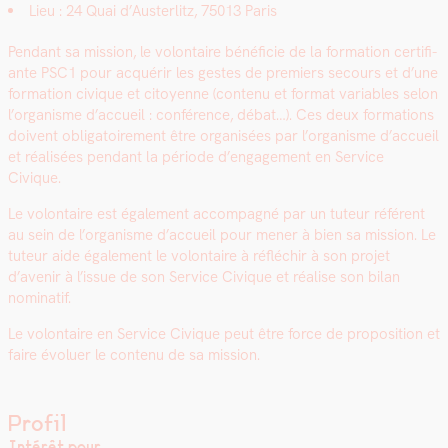
Lieu : 24 Quai d’Austerlitz, 75013 Paris
Pen­dant sa mis­sion, le volon­taire béné­fi­cie de la for­ma­tion cer­ti­fi­
ante PSC1 pour acquérir les gestes de pre­miers sec­ours et d’une
for­ma­tion civique et citoyenne (con­tenu et for­mat vari­ables selon
l’or­gan­isme d’ac­cueil : con­férence, débat…). Ces deux for­ma­tions
doivent oblig­a­toire­ment être organ­isées par l’or­gan­isme d’ac­cueil
et réal­isées pen­dant la péri­ode d’en­gage­ment en Ser­vice
Civique.
Le volon­taire est égale­ment accom­pa­g­né par un tuteur référent
au sein de l’or­gan­isme d’ac­cueil pour men­er à bien sa mis­sion. Le
tuteur aide égale­ment le volon­taire à réfléchir à son pro­jet
d’avenir à l’is­sue de son Ser­vice Civique et réalise son bilan
nom­i­natif.
Le volon­taire en Ser­vice Civique peut être force de propo­si­tion et
faire évoluer le con­tenu de sa mis­sion.
Profil
Intérêt pour