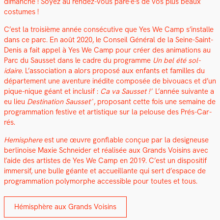
dimanche ! Soyez au ren­dez-vous paré·e·s de vos plus beaux
cos­tumes !
C’est la troisième année con­séc­u­tive que Yes We Camp s’installe
dans ce parc. En août 2020, le Con­seil Général de la Seine-Saint-
Denis a fait appel à Yes We Camp pour créer des ani­ma­tions au
Parc du Saus­set dans le cadre du pro­gramme
Un bel été sol­
idaire
. L’association a alors pro­posé aux enfants et familles du
départe­ment une aven­ture inédite com­posée de bivouacs et d’un
pique-nique géant et inclusif :
Ca va Saus­set !
L’année suiv­ante a
eu lieu
Des­ti­na­tion Saus­set
, pro­posant cette fois une semaine de
pro­gram­ma­tion fes­tive et artis­tique sur la pelouse des Prés-Car­
rés.
Hemi­sphere
est une œuvre gon­flable conçue par la designeuse
berli­noise Max­ie Schnei­der et réal­isée aux Grands Voisins avec
l’aide des artistes de Yes We Camp en 2019. C’est un dis­posi­tif
immer­sif, une bulle géante et accueil­lante qui sert d’espace de
pro­gram­ma­tion poly­mor­phe acces­si­ble pour toutes et tous.
Hémis­phère aux Grands Voisins