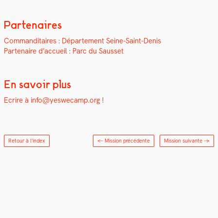
Partenaires
Com­man­di­taires : Départe­ment Seine-Saint-Denis
Parte­naire d’accueil : Parc du Saus­set
En savoir plus
Ecrire à info@yeswecamp.org !
Retour à l'index
← Mission précédente
Mission suivante
→