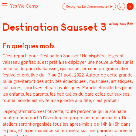
Yes We Camp
Rejoignez La Communauté !
En
Fr
Skip
Destination Sausset 3
Aulnay-sous-Bois
Yes We Camp
Utilisation inventive des espaces disponibles
to
content
En quelques mots
C’est repar­ti pour Des­ti­na­tion Saus­set ! Hemis­phère, le géant
vais­seau gon­flable, est prêt à se déploy­er une nou­velle fois sur la
pelouse du parc du Saus­set, qui accueillera une pro­gram­ma­tion
fes­tive et créa­tive du 17 au 21 août 2022. Autour de cette grande
bulle graviteront des activ­ités éclec­tiques ; musi­cales, artis­tiques,
culi­naires, sportives et car­nava­lesques. Parade et pail­lettes pour
les enfants, les par­ents, les habitué·es du parc et les curieux·ses ;
tout le monde est invité à se join­dre à la fête, c’est gra­tu­it !
La pro­gram­ma­tion est ouverte, toute per­son­ne qui le souhaite
peut pren­dre part à l’aventure en pro­posant une ani­ma­tion.
Des
ate­liers seront organ­isés tous les après-midis de 14h à 18h dans
le parc, et la per­ma­nence se ter­min­era sur une parade col­orée le