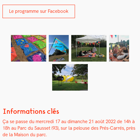
Le pro­gramme sur Face­book
Informations clés
Ça se passe du mer­cre­di 17 au dimanche 21 août 2022 d
e 14h à
18h
au Parc du Saus­set (93), sur la pelouse des Prés-Car­rés, près
de la Mai­son du parc.