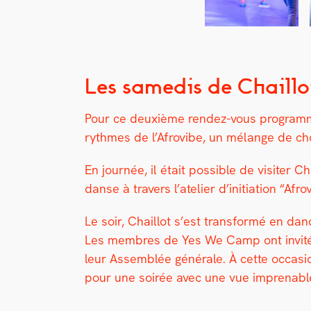
Les samedis de Chaill
Pour ce deux­ième ren­dez-vous pro­gram­
rythmes de l’Afrovibe, un mélange de ​​cho
En journée, il était pos­si­ble de vis­iter
danse à tra­vers l’ate­lier d’ini­ti­a­tion 
Le soir, Chail­lot s’est trans­for­mé en danc
Les mem­bres de Yes We Camp ont invité le
leur Assem­blée générale. À cette occa­si
pour une soirée avec une vue impren­able s