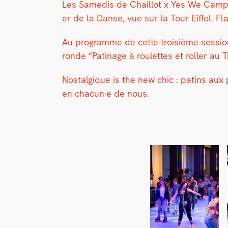
Les Samedis de Chail­lot x Yes We Camp on
er de la Danse, vue sur la Tour Eif­fel. F
Au pro­gramme de cette troisième ses­sion :
ronde “Pati­nage à roulettes et roller au 
Nos­tal­gique is the new chic : patins aux
en chacun·e de nous.