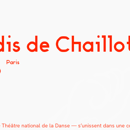
is de Chaillo
p
Paris
éâtre nation­al de la Danse — s’unissent dans une col­la