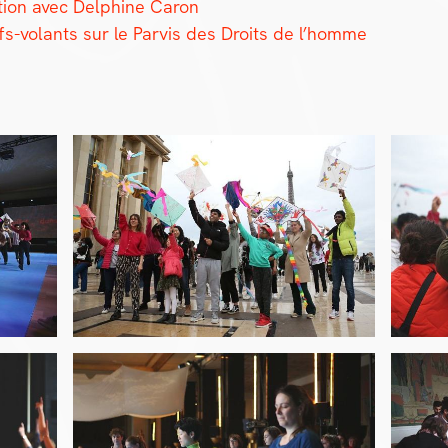
la­tion avec Del­phine Caron
rfs-volants sur le Parvis des Droits de l’homme