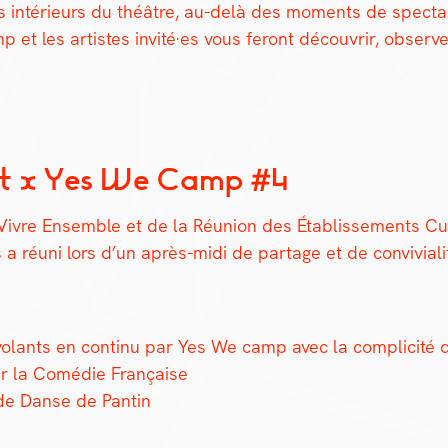
s intérieurs du théâtre, au-delà des moments de spec­ta­c
et les artistes invité·es vous fer­ont décou­vrir, observ­
ot x Yes We Camp #4
vre Ensem­ble et de la Réu­nion des Étab­lisse­ments Cul­t
réu­ni lors d’un après-midi de partage et de con­vivi­al­i
s-volants en con­tinu par Yes We camp avec la com­plic­it
par la Comédie Française
 de Danse de Pan­tin