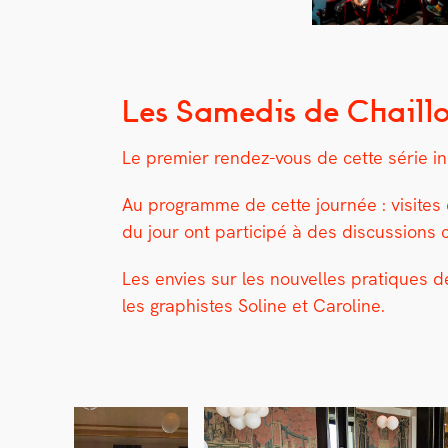
Les Samedis de Chaill
Le pre­mier ren­dez-vous de cette série i
Au pro­gramme de cette journée : vis­ites e
du jour ont par­ticipé à des dis­cus­sions 
Les envies sur les nou­velles pra­tiques de
les graphistes Soline et Car­o­line.