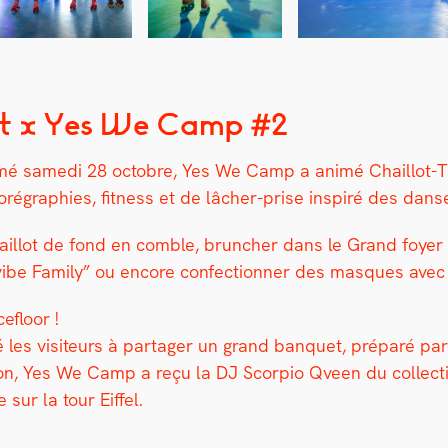
ot x Yes We Camp #2
mé same­di 28 octo­bre, Yes We Camp a ani­mé Chail­lot-
ré­gra­phies, fit­ness et de lâch­er-prise inspiré des dans
 Chail­lot de fond en comble, brunch­er dans le Grand foy­er 
“Afrovibe Fam­i­ly” ou encore con­fec­tion­ner des masques av
e­floor !
s vis­i­teurs à partager un grand ban­quet, pré­paré par 
on, Yes We Camp a reçu la DJ Scor­pio Qveen du col­lec­ti
ur la tour Eif­fel.