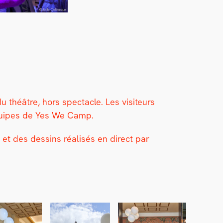
théâtre, hors spec­ta­cle. Les vis­i­teurs
s équipes de Yes We Camp.
s et des dessins réal­isés en direct par