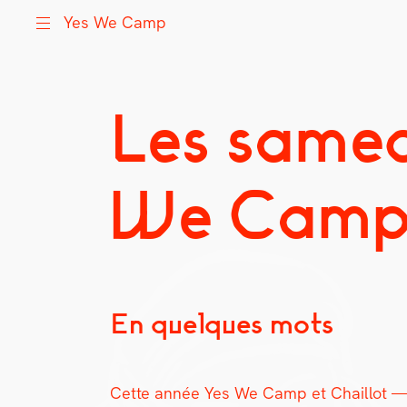
Yes We Camp
Les samed
Skip
Yes We Camp
Utilisation inventive des espaces disponibles
to
content
We Cam
En quelques mots
Cette année Yes We Camp et Chail­lot — Th