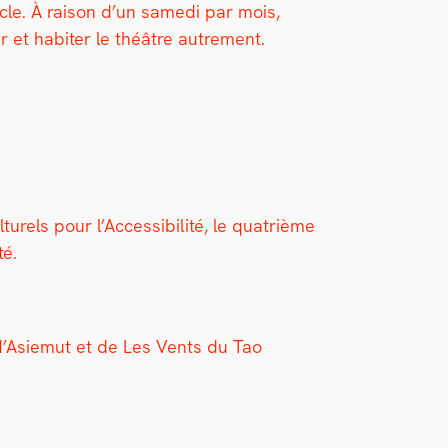
le. À rai­son d’un same­di par mois,
er et habiter le théâtre autrement.
urels pour l’Accessibilité, le qua­trième
té.
é d’Asiemut et de Les Vents du Tao