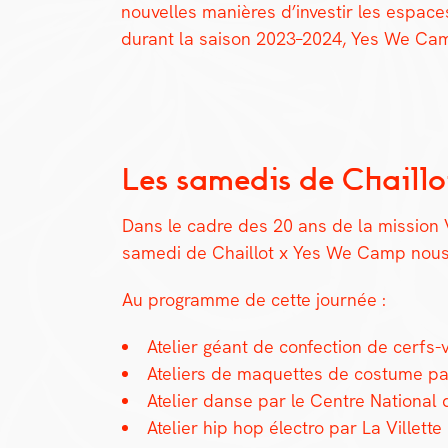
nou­velles manières d’investir les espace
durant la sai­son 2023–2024, Yes We Camp 
Les samedis de Chaill
Dans le cadre des 20 ans de la mis­sion Vi
same­di de Chail­lot x Yes We Camp nous a 
Au pro­gramme de cette journée :
Ate­lier géant de con­fec­tion de cerf
Ate­liers de maque­ttes de cos­tume 
Ate­lier danse par le Cen­tre Nation­al
Ate­lier hip hop élec­tro par La Vil­lette