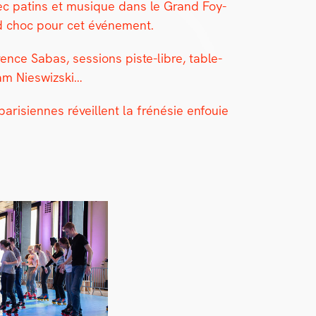
avec patins et musique dans le Grand Foy­
and choc pour cet événe­ment.
rence Sabas, ses­sions piste-libre, table-
am Nieswiz­s­ki…
arisi­ennes réveil­lent la frénésie enfouie