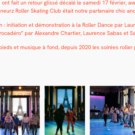
t fait un retour glis­sé décalé le same­di 17 févri­er, 
la­neurz Roller Skat­ing Club était notre parte­naire chic 
 ini­ti­a­tion et démon­stra­tion à la Roller Dance par Lau­
Tro­cadéro” par Alexan­dre Charti­er, Lau­rence Sabas et S
 pieds et musique à fond, depuis 2020 les soirées roller p