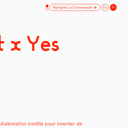
Rejoignez La Communauté !
En
Fr
t x Yes
b­o­ra­tion inédite pour inven­ter de