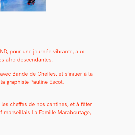
TND, pour une journée vibrante, aux
­es afro-descen­dantes.
avec Bande de Cheffes, et s’ini­ti­er à la
ec la graphiste Pauline Escot.
les cheffes de nos can­tines, et à fêter
f mar­seil­lais La Famille Maraboutage,