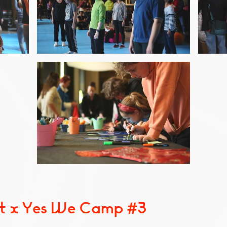
ot x Yes We Camp #3