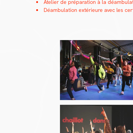
Ate­lier de pré­pa­ra­tion à la déam­bu­
Déam­bu­la­tion extérieure avec les ce