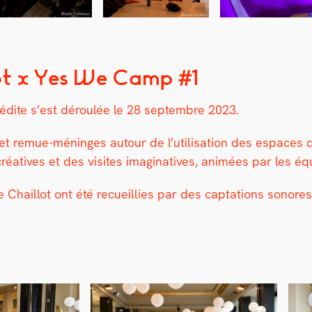
ot x Yes We Camp #1
nédite s’est déroulée le 28 sep­tem­bre 2023.
t remue-méninges autour de l’u­til­i­sa­tion des espaces du 
créa­tives et des vis­ites imag­i­na­tives, ani­mées par le
 Chail­lot ont été recueil­lies par des cap­ta­tions sonore