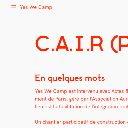
Yes We Camp
C.A.I.R (
Skip
Yes We Camp
Utilisation inventive des espaces disponibles
to
content
En quelques mots
Yes We Camp est inter­venu avec Actes &
ment de Paris, géré par l’As­so­ci­a­tion 
lieu est la facil­i­ta­tion de l’intégration p
Un chantier par­tic­i­patif de con­struc­t