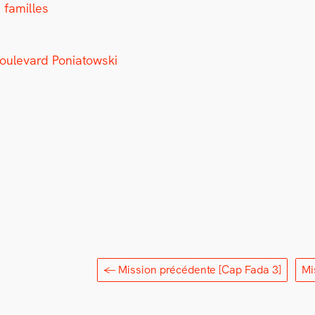
 familles
le­vard Poni­a­tows­ki
← Mission précédente
[Cap Fada 3]
Mi