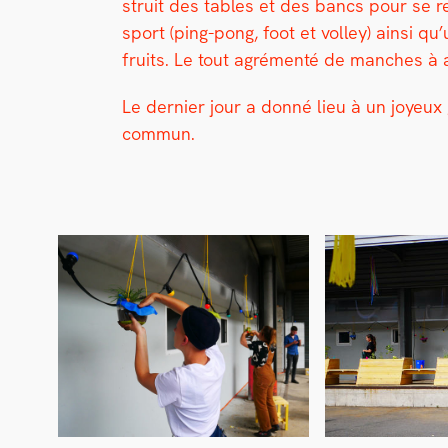
stru­it des tables et des bancs pour se res
sport (ping-pong, foot et vol­ley) ain­si q
fruits. Le tout agré­men­té de manch­es à a
Le dernier jour a don­né lieu à un joyeux
com­mun.