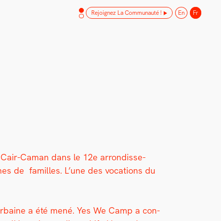
Rejoignez La Communauté !
En
Fr
e Cair-Caman dans le 12e arrondisse­
ines de familles. L’une des voca­tions du
ture urbaine a été mené. Yes We Camp a con­