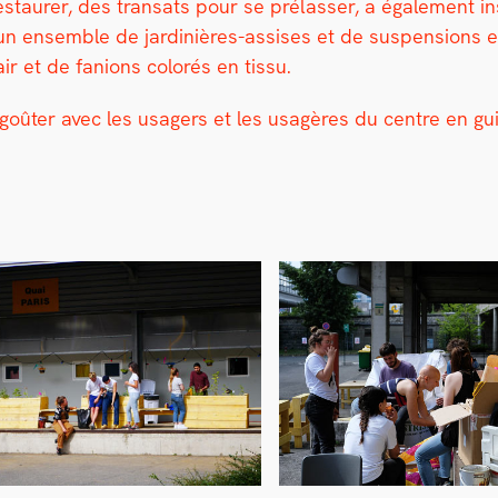
tau­r­er, des transats pour se prélass­er, a égale­ment ins
u’un ensem­ble de jar­dinières-assis­es et de sus­pen­sions 
ir et de fan­ions col­orés en tis­su.
 goûter avec les usagers et les usagères du cen­tre en gu