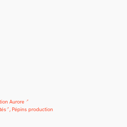
a­tion Aurore
tés
, Pépins pro­duc­tion