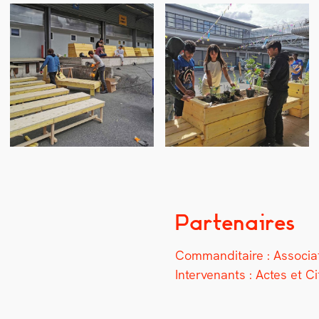
Partenaires
Com­man­di­taire :
Asso­ci­
Inter­venants :
Actes et Ci