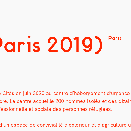
Paris 2019)
Paris
 Cités en juin 2020 au cen­tre d’héberge­ment d’urgenc
Aurore. Le cen­tre accueille 200 hommes isolés et des diza
ro­fes­sion­nelle et sociale des per­son­nes réfugiées.
ion d’un espace de con­vivi­al­ité d’extérieur et d’agricul