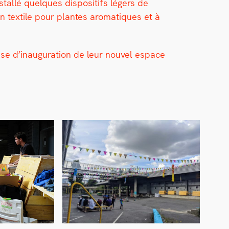
tal­lé quelques dis­posi­tifs légers de
en tex­tile pour plantes aro­ma­tiques et à
ise d’inauguration de leur nou­v­el espace