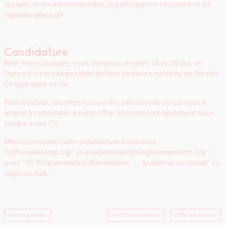
sociales et envi­ron­nemen­tales, la par­tic­i­pa­tion citoyenne et les
espaces alter­natif
Candidature
Pour être volon­taire, vous devez avoir entre 16 et 25 ans, en
France il n’est pas pos­si­ble de faire plusieurs mis­sions de Ser­vice
Civique dans sa vie.
Pour pos­tuler, racon­tez-nous votre par­cours et ce qui vous a
amené à can­di­dater à cette offre. Vous pou­vez égale­ment nous
join­dre votre CV.
Mer­ci d’en­voy­er votre can­di­da­ture à l’adresse
rh@yeswecamp.org
et
academieduclimat@yeswecamp.org
avec “SC Pro­gram­ma­tion Ali­men­ta­tion — Académie du cli­mat” en
objet de mail.
Retour à l'index
← Offre précédente
Offre suivante
→