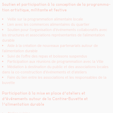
Sou­tien et par­tic­i­pa­tion à la con­cep­tion de la pro­gram­ma­
tion artis­tique, mil­i­tante et fes­tive
Veille sur la pro­gram­ma­tion ali­men­taire locale
Lien avec les com­merces ali­men­taires du quarti­er
Sou­tien pour l’organisation d’événements col­lab­o­rat­ifs avec
les struc­tures et asso­ci­a­tions représen­tantes de l’alimentation
durable
Aide à la créa­tion de nou­veaux parte­nar­i­ats autour de
l’alimentation durable
Suivi de l’offre des repas et bois­sons sus­pendus
Par­tic­i­pa­tion aux réu­nions de pro­gram­ma­tion avec la Ville
Médi­a­tion à des­ti­na­tion du pub­lic et des asso­ci­a­tions locales
dans la co-con­struc­tion d’événements et d’ateliers
Faire du lien entre les asso­ci­a­tions et les respon­s­ables de la
buvette
Par­tic­i­pa­tion à la mise en place d’ateliers et
d’événements autour de la Can­tine-Buvette et
l’alimentation durable