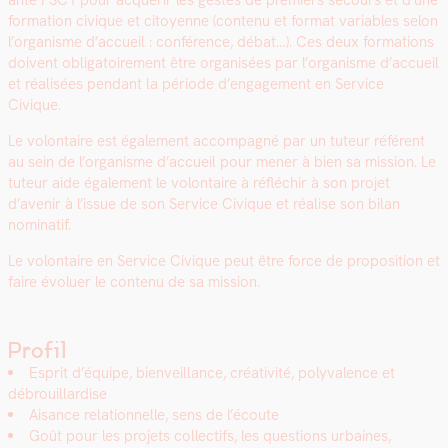
ante PSC1 pour acquérir les gestes de pre­miers sec­ours et d’une
for­ma­tion civique et citoyenne (con­tenu et for­mat vari­ables selon
l’or­gan­isme d’ac­cueil : con­férence, débat…). Ces deux for­ma­tions
doivent oblig­a­toire­ment être organ­isées par l’or­gan­isme d’ac­cueil
et réal­isées pen­dant la péri­ode d’en­gage­ment en Ser­vice
Civique.
Le volon­taire est égale­ment accom­pa­g­né par un tuteur référent
au sein de l’or­gan­isme d’ac­cueil pour men­er à bien sa mis­sion. Le
tuteur aide égale­ment le volon­taire à réfléchir à son pro­jet
d’avenir à l’is­sue de son Ser­vice Civique et réalise son bilan
nom­i­natif.
Le volon­taire en Ser­vice Civique peut être force de propo­si­tion et
faire évoluer le con­tenu de sa mis­sion.
Profil
Esprit d’équipe, bien­veil­lance, créa­tiv­ité, poly­va­lence et
débrouil­lardise
Aisance rela­tion­nelle, sens de l’écoute
Goût pour les pro­jets col­lec­tifs, les ques­tions urbaines,