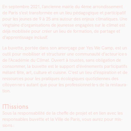
En sep­tem­bre 2021, l’ancienne mairie du 4ème arrondisse­ment
de Paris s’est trans­for­mée en un lieu péd­a­gogique et par­tic­i­patif
pour les jeunes de 9 à 25 ans autour des enjeux cli­ma­tiques. Une
ving­taine d’organisations de jeunesse engagées sur le cli­mat est
déjà mobil­isée pour créer un lieu de for­ma­tion, de partage et
d’apprentissage inclusif.
La buvette, portée dans son amorçage par Yes We Camp, est un
out­il pour mobilis­er et struc­tur­er une com­mu­nauté d’acteur·ice·s
de l’Académie du Cli­mat. Ouvert à tou­stes, sans oblig­a­tion de
con­som­mer, la buvette est le sup­port d’événements par­tic­i­pat­ifs
mêlant fête, art, cul­ture et cui­sine. C’est un lieu d’inspiration et de
ressources pour les pra­tiques écologiques quo­ti­di­ennes des
citoyen·ne·s autant que pour les professionnel·le·s de la restau­ra­
tion.
Missions
Sous la respon­s­abil­ité de la cheffe de pro­jet et en lien avec les
respon­s­ables buvette et la Ville de Paris, vous aurez pour mis­
sions :