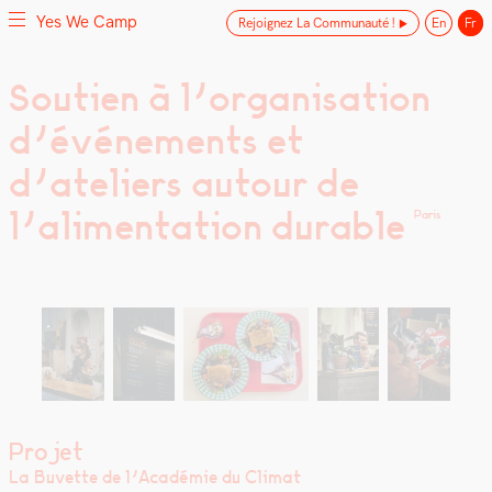
Yes We Camp
Rejoignez La Communauté !
En
Fr
Skip
Soutien à l’organisation
Yes We Camp
Utilisation inventive des espaces disponibles
to
d’événements et
content
d’ateliers autour de
l’alimentation durable
Paris
Projet
La Buvette de l’A­cadémie du Cli­mat