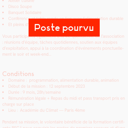
Ate­lier cui­sine
Dis­co Soupe
Ban­quet Sol­idaire
Con­férence et table-ronde en lien avec l’alimentation durable
Poste pourvu
Et pleins d’autres pos­si­bil­ités !
Vous par­ticiperez égale­ment à la vie quo­ti­di­enne de l’association
: réu­nions d’équipe, tâch­es quo­ti­di­ennes, sou­tien aux équipes
d’exploitation, appui à la coor­di­na­tion d’événements ponctuelle­
ment le soir et week-end…
Conditions
Domaine :
pro­gram­ma­tion, ali­men­ta­tion durable, ani­ma­tion
Début de la mis­sion : 12 sep­tem­bre 2023
Durée : 9 mois, 28h/semaine
Rémunéra­tion légale +
Repas du midi et pass trans­port pris en
charge sur place
Lieu : Académie du Cli­mat — Paris 4ème
Pen­dant sa mis­sion, le volon­taire béné­fi­cie de la for­ma­tion cer­ti­fi­