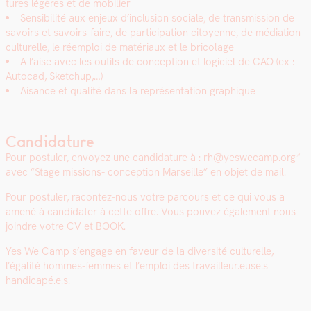
tures légères et de mobili­er
Sen­si­bil­ité aux enjeux d’inclusion sociale, de trans­mis­sion de
savoirs et savoirs-faire, de par­tic­i­pa­tion citoyenne, de médi­a­tion
cul­turelle, le réem­ploi de matéri­aux et le brico­lage
A l’aise avec les out­ils de con­cep­tion et logi­ciel de CAO (ex :
Auto­cad, Sketchup,…)
Aisance et qual­ité dans la représen­ta­tion graphique
Candidature
Pour pos­tuler, envoyez une can­di­da­ture à : rh
@yeswecamp.org
avec “Stage mis­sions- con­cep­tion Mar­seille” en objet de mail.
Pour pos­tuler, racon­tez-nous votre par­cours et ce qui vous a
amené à can­di­dater à cette offre. Vous pou­vez égale­ment nous
join­dre votre CV et BOOK.
Yes We Camp s’engage en faveur de la diver­sité cul­turelle,
l’égalité hommes-femmes et l’emploi des travailleur.euse.s
handicapé.e.s.