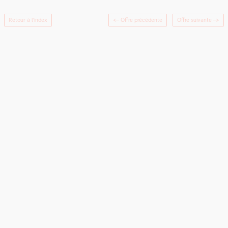
Retour à l'index
← Offre précédente
Offre suivante
→
Newsletter
Rapport
LinkedIn
Instagram
Adhésion
Crédits
d’activités
2025