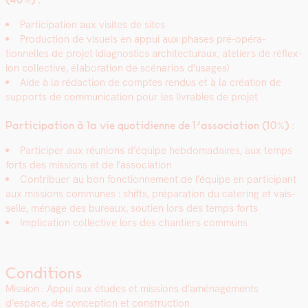
Par­tic­i­pa­tion aux vis­ites de sites
Pro­duc­tion de visuels en appui aux phas­es pré-opéra­
tionnelles de pro­jet (diag­nos­tics archi­tec­turaux, ate­liers de réflex­
ion col­lec­tive, élab­o­ra­tion de scé­nar­ios d’usages)
Aide à la rédac­tion de comptes ren­dus et à la créa­tion de
sup­ports de com­mu­ni­ca­tion pour les livrables de pro­jet
Par­tic­i­pa­tion à la vie quo­ti­di­enne de l’association (10%) :
Par­ticiper aux réu­nions d’équipe heb­do­madaires, aux temps
forts des mis­sions et de l’association
Con­tribuer au bon fonc­tion­nement de l’équipe en par­tic­i­pant
aux mis­sions com­munes : shifts, pré­pa­ra­tion du cater­ing et vais­
selle, ménage des bureaux, sou­tien lors des temps forts
Impli­ca­tion col­lec­tive lors des chantiers com­muns
Conditions
Mis­sion : Appui aux études et mis­sions d’aménagements
d’espace, de con­cep­tion et con­struc­tion