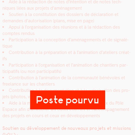
Aide à la rédac­tion de notes d’intention et de notes tech­
niques liées aux pro­jets d’aménagement
Sou­tien à la con­sti­tu­tion des dossiers de déc­la­ra­tion et
deman­des d’au­tori­sa­tion (plans, mise en page)
Appui à l’organisation des réu­nions et à la rédac­tion des
comptes ren­dus
Par­tic­i­pa­tion à la con­cep­tion d’aménagements et de sig­nalé­
tique
Con­tri­bu­tion à la pré­pa­ra­tion et à l’animation d’ateliers créat­
ifs
Par­tic­i­pa­tion à l’organisation et l’animation de chantiers par­
tic­i­pat­ifs (ou non par­tic­i­pat­ifs)
Con­tri­bu­tion à l’an­i­ma­tion de la com­mu­nauté bénév­oles et
free­lance sur les chantiers
Con­tri­bu­tion à la doc­u­men­ta­tion et à la val­ori­sa­tion des pro­
Poste pourvu
jets (pho­tos, vidéos, textes…)
Aide à la mise à jour des doc­u­ments trans­ver­saux du Pôle
Espace afin d’améliorer les out­ils internes et l’accompagnement
des pro­jets en cours et ceux en développe­ments
Sou­tien au développe­ment de nou­veaux pro­jets et mis­sions
(40%) :