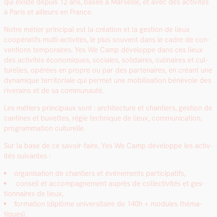
qui existe depuis 12 ans, basée à Mar­seille, et avec des activ­ités
à Paris et ailleurs en France.
Notre méti­er prin­ci­pal est la créa­tion et la ges­tion de lieux
coopérat­ifs mul­ti-activ­ités, le plus sou­vent dans le cadre de con­
ven­tions tem­po­raires. Yes We Camp développe dans ces lieux
des activ­ités économiques, sociales, sol­idaires, culi­naires et cul­
turelles, opérées en pro­pre ou par des parte­naires, en créant une
dynamique ter­ri­to­ri­ale qui per­met une mobil­i­sa­tion bénév­ole des
riverains et de sa com­mu­nauté.
Les métiers prin­ci­paux sont : archi­tec­ture et chantiers, ges­tion de
can­tines et buvettes, régie tech­nique de lieux, com­mu­ni­ca­tion,
pro­gram­ma­tion cul­turelle.
Sur la base de ce savoir-faire, Yes We Camp développe les activ­
ités suiv­antes :
organ­i­sa­tion de chantiers et événe­ments par­tic­i­pat­ifs,
con­seil et accom­pa­g­ne­ment auprès de col­lec­tiv­ités et ges­
tion­naires de lieux,
for­ma­tion (diplôme uni­ver­si­taire de 140h + mod­ules thé­ma­
tiques).