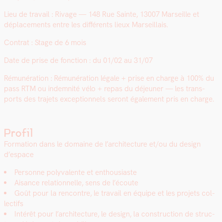
Lieu de tra­vail : Rivage — 148 Rue Sainte, 13007 Mar­seille et
déplace­ments entre les dif­férents lieux Mar­seil­lais.
Con­trat : Stage de 6 mois
Date de prise de fonc­tion :
du 01/02 au 31/07
Rémunéra­tion :
Rémunéra­tion légale + prise en charge à 100% du
pass RTM ou indem­nité vélo + repas du déje­uner — les trans­
ports des tra­jets excep­tion­nels seront égale­ment pris en charge.
Profil
For­ma­tion dans le domaine de l’architecture et/ou du design
d’espace
Per­son­ne poly­va­lente et ent­hou­si­aste
Aisance rela­tion­nelle, sens de l’écoute
Goût pour la ren­con­tre, le tra­vail en équipe et les pro­jets col­
lec­tifs
Intérêt pour l’architecture, le design, la con­struc­tion de struc­