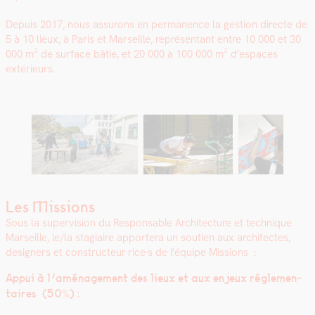
Depuis 2017, nous assurons en per­ma­nence la ges­tion directe de
5 à 10 lieux, à Paris et Mar­seille, représen­tant entre 10 000 et 30
000 m² de sur­face bâtie, et 20 000 à 100 000 m² d’espaces
extérieurs.
Les Missions
Sous la super­vi­sion du Respon­s­able Archi­tec­ture et tech­nique
Mar­seille, le/la sta­giaire apportera un sou­tien aux archi­tectes,
design­ers et constructeur·rice·s de l’équipe Mis­sions :
Appui à l’aménagement des lieux et aux enjeux régle­men­
taires (50%) :