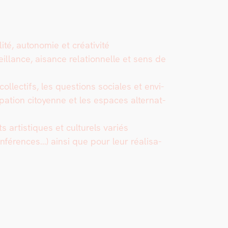
­ité, autonomie et créa­tiv­ité
eil­lance, aisance rela­tion­nelle et sens de
ol­lec­tifs, les ques­tions sociales et envi­
­i­pa­tion citoyenne et les espaces alter­nat­
s artis­tiques et cul­turels var­iés
­férences…) ain­si que pour leur réal­i­sa­