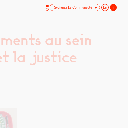
Rejoignez La Communauté !
En
Fr
ments au sein
t la justice