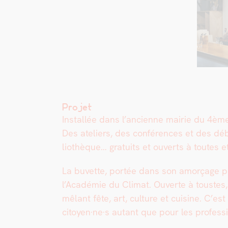
Projet
Instal­lée dans l’ancienne mairie du 4èm
Des ate­liers, des con­férences et des déb
lio­thèque… gra­tu­its et ouverts à toutes e
La buvette, portée dans son amorçage par
l’Académie du Cli­mat. Ouverte à tou­stes, 
mêlant fête, art, cul­ture et cui­sine. C’e
citoyen·ne·s autant que pour les professio