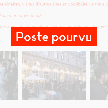
­naires, vis­ites d’autres sites et pos­si­bil­ité de tra­vail
i ou mer­cre­di-same­di.
t que vous serez amené·e à assur­er une présence le soir e
Poste pourvu