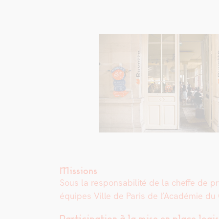
Missions
Sous la respon­s­abil­ité de la cheffe de pr
équipes Ville de Paris de l’Académie du C
Par­tic­i­pa­tion à la mise en place logi