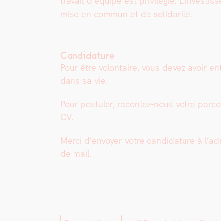
tra­vail d’équipe est priv­ilégié. L’invest
mise en com­mun et de sol­i­dar­ité.
Candidature
Pour être volon­taire, vous devez avoir en
dans sa vie.
Pour pos­tuler, racon­tez-nous votre par­c
CV.
Mer­ci d’en­voy­er votre can­di­da­ture à l’
de mail.