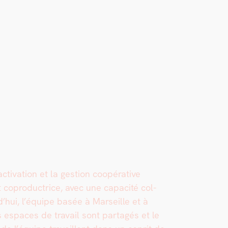
ctivation et la ges­tion coopéra­tive
copro­duc­trice, avec une capac­ité col­
urd’hui, l’équipe basée à Mar­seille et à
 espaces de tra­vail sont partagés et le