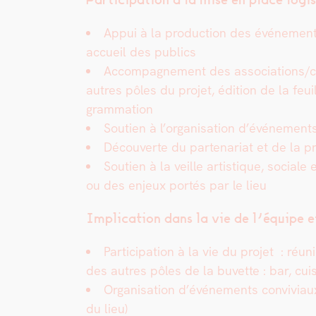
Appui à la pro­duc­tion des événe­ments
accueil des publics
Accom­pa­g­ne­ment des associations/col
autres pôles du pro­jet, édi­tion de la fe
gram­ma­tion
Sou­tien à l’organisation d’événements c
Décou­verte du parte­nar­i­at et de la p
Sou­tien à la veille artis­tique, sociale
ou des enjeux portés par le lieu
Impli­ca­tion dans la vie de l’équipe e
Par­tic­i­pa­tion à la vie du pro­jet :
des autres pôles de la buvette : bar, cui­sin
Organ­i­sa­tion d’événements con­vivi­a
du lieu)