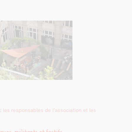
ec les respon­s­ables de l’association et les
es, mil­i­tants et fes­tifs