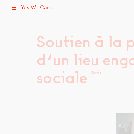
Yes We Camp
Soutien à la 
Skip
Yes We Camp
Utilisation inventive des espaces disponibles
to
content
d’un lieu enga
sociale
Paris