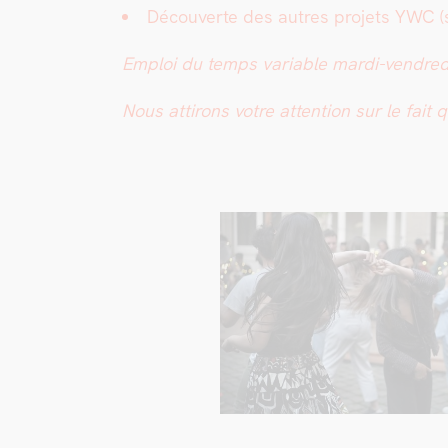
Décou­verte des autres pro­jets YWC (sémi
Emploi du temps vari­able mar­di-ven­dre­d
Nous attirons votre atten­tion sur le fai