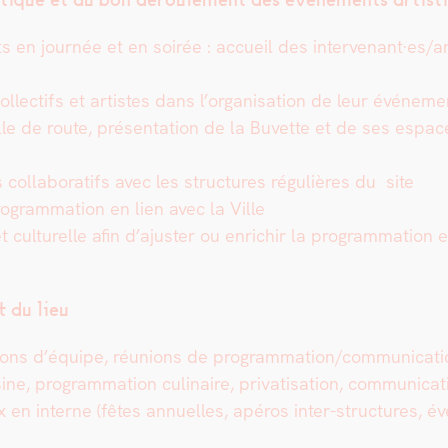
 en journée et en soirée : accueil des intervenant·es/arti
lectifs et artistes dans l’organisation de leur événe­ment 
uille de route, présen­ta­tion de la Buvette et de ses espa
ol­lab­o­rat­ifs avec les struc­tures régulières du site
ro­gram­ma­tion en lien avec la Ville
 et cul­turelle afin d’ajuster ou enrichir la pro­gram­ma­tion 
t du lieu
 réu­nions d’équipe, réu­nions de programmation/communicatio
e, pro­gram­ma­tion culi­naire, pri­vati­sa­tion, com­mu­ni­ca
ux en interne (fêtes annuelles, apéros inter-struc­tures, é