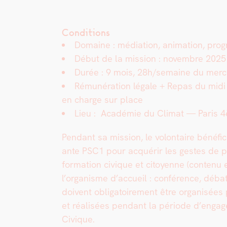
Conditions
Domaine : médi­a­tion, ani­ma­tion, pro­
Début de la mis­sion : novem­bre 2025
Durée : 9 mois, 28h/semaine du mer­cr
Rémunéra­tion légale +
Repas du midi 
en charge sur place
Lieu : Académie du Cli­mat — Paris 
Pen­dant sa mis­sion, le volon­taire béné­fi­ci
ante PSC1 pour acquérir les gestes de pr
for­ma­tion civique et citoyenne (con­tenu 
l’or­gan­isme d’ac­cueil : con­férence, déb
doivent oblig­a­toire­ment être organ­isées 
et réal­isées pen­dant la péri­ode d’en­ga
Civique.