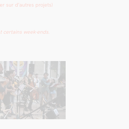
ler sur d’autres pro­jets)
t cer­tains week-ends.