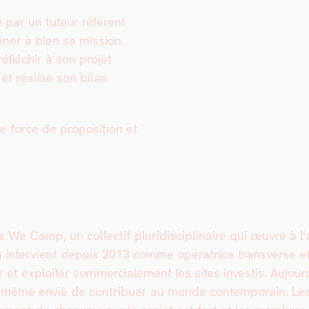
é par un tuteur référent
n­er à bien sa mis­sion.
éfléchir à son pro­jet
 et réalise son bilan
e force de propo­si­tion et
e Camp, un col­lec­tif pluridis­ci­plinaire qui œuvre à l’a
inter­vient depuis 2013 comme opéra­trice trans­verse et 
ér­er et exploiter com­mer­ciale­ment les sites investis. Aujo
 même envie de con­tribuer au monde con­tem­po­rain. Les