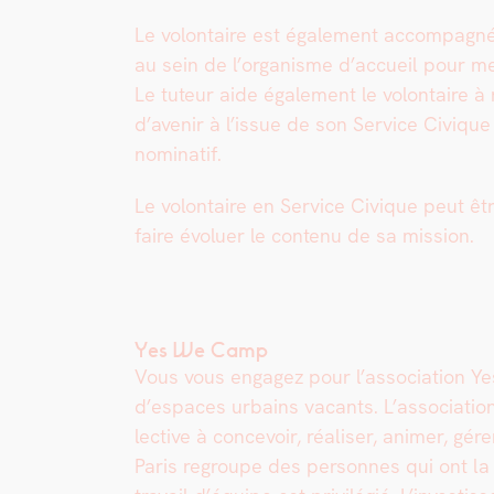
Le volon­taire est égale­ment accom­pa­g­n
au sein de l’or­gan­isme d’ac­cueil pour me
Le tuteur aide égale­ment le volon­taire à r
d’avenir à l’is­sue de son Ser­vice Civique
nom­i­natif.
Le volon­taire en Ser­vice Civique peut êtr
faire évoluer le con­tenu de sa mis­sion.
Yes We Camp
Vous vous engagez pour l’association Yes W
d’espaces urbains vacants. L’association 
lec­tive à con­cevoir, réalis­er, ani­mer, g
Paris regroupe des per­son­nes qui ont la