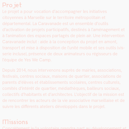
Projet
Le pro­jet a pour voca­tion d’accompagner les ini­tia­tives
citoyennes à Mar­seille sur le ter­ri­toire métropolitain et
départemental. La Car­a­vanade est un ensem­ble d’outils
d’activation de pro­jets par­tic­i­pat­ifs, des­tinés à l’aménagement et
à l’animation des espaces partagés de plein air. Une inter­ven­tion
Car­a­vanade inclut : aide à la con­cep­tion du pro­jet en amont,
trans­port et mise à dis­po­si­tion de l’unité mobile et ses out­ils (vis­
serie incluse), présence de deux ani­ma­teurs ou régis­seurs de
l’équipe de Yes We Camp.
Depuis 2014, nous inter­venons auprès de mairies, asso­ci­a­tions,
fes­ti­vals, cen­tres soci­aux, maisons de quarti­er, asso­ci­a­tions de
par­ents d’élèves et étab­lisse­ments sco­laires, cen­tres cul­turels,
comités d’intérêt de quarti­er, médiathèques, bailleurs soci­aux,
col­lec­tifs d’habitants et d’architectes. L’ob­jec­tif de la mis­sion est
de ren­con­tr­er les acteurs de la vie asso­cia­tive mar­seil­laise et de
suiv­re les dif­férents ate­liers dévelop­pés dans le pro­jet.
Missions
Con­crète­ment le/la volon­taire pren­dra part au développe­ment et