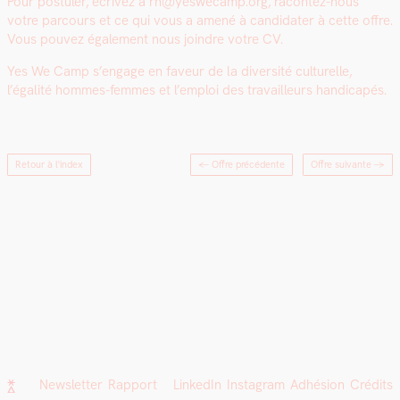
Pour pos­tuler, écrivez à rh@yeswecamp.org, racon­tez-nous
votre par­cours et ce qui vous a amené à can­di­dater à cette offre.
Vous pou­vez égale­ment nous join­dre votre CV.
Yes We Camp s’engage en faveur de la diver­sité cul­turelle,
l’égalité hommes-femmes et l’emploi des tra­vailleurs hand­i­capés.
Retour à l'index
← Offre précédente
Offre suivante
→
Newsletter
Rapport
LinkedIn
Instagram
Adhésion
Crédits