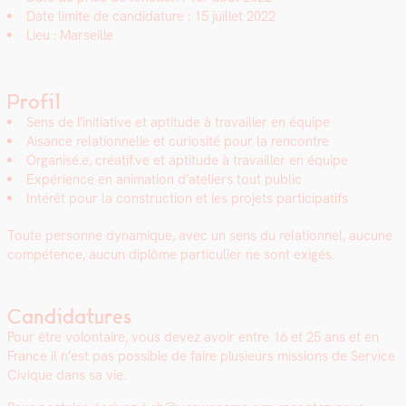
Date lim­ite de can­di­da­ture : 15 juil­let 2022
Lieu : Mar­seille
Profil
Sens de l’initiative et apti­tude à tra­vailler en équipe
Aisance rela­tion­nelle et curiosité pour la ren­con­tre
Organisé.e, créatif.ve et apti­tude à tra­vailler en équipe
Expéri­ence en ani­ma­tion d’ateliers tout pub­lic
Intérêt pour la con­struc­tion et les pro­jets par­tic­i­pat­ifs
Toute per­son­ne dynamique, avec un sens du rela­tion­nel, aucune
com­pé­tence, aucun diplôme par­ti­c­uli­er ne sont exigés.
Candidatures
Pour être volon­taire, vous devez avoir entre 16 et 25 ans et en
France il n’est pas pos­si­ble de faire plusieurs mis­sions de Ser­vice
Civique dans sa vie.