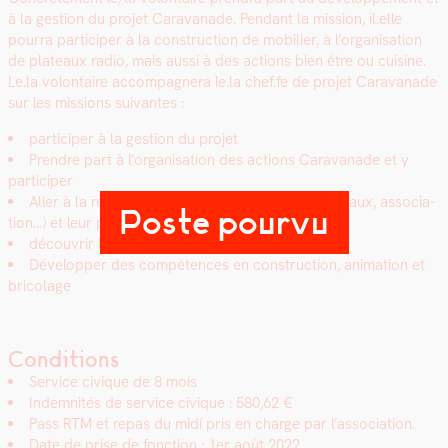
à la ges­tion du pro­jet Car­a­vanade. Pen­dant la mis­sion, il.elle
pour­ra par­ticiper à la con­struc­tion de mobili­er, à l’organisation
de plateaux radio, mais aus­si à des actions bien être ou cui­sine.
Le.la volon­taire accom­pa­g­n­era le.la chef.fe de pro­jet Car­a­vanade
sur les mis­sions suiv­antes :
par­ticiper à la ges­tion du pro­jet
Pren­dre part à l’organisation des actions Car­a­vanade et y
par­ticiper
Aller à la ren­con­tre des parte­naires (cen­tres soci­aux, asso­ci­a­
Poste pourvu
tion…) et leur présen­ter le pro­jet
décou­vrir la ges­tion d’un pro­jet cul­turel et social
Dévelop­per des com­pé­tences en con­struc­tion, ani­ma­tion et
brico­lage
Conditions
Ser­vice civique de 8 mois
Indem­nités de ser­vice civique : 580,62 €
Pass RTM et repas du midi pris en charge par l’association.
Date de prise de fonc­tion : 1er août 2022