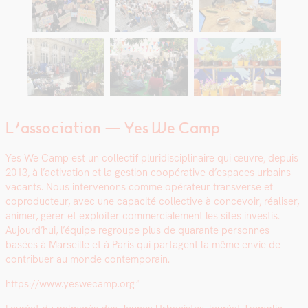
L’association — Yes We Camp
Yes We Camp est un col­lec­tif pluridis­ci­plinaire qui œuvre, depuis
2013, à l’activation et la ges­tion coopéra­tive d’espaces urbains
vacants. Nous inter­venons comme opéra­teur trans­verse et
copro­duc­teur, avec une capac­ité col­lec­tive à con­cevoir, réalis­er,
ani­mer, gér­er et exploiter com­mer­ciale­ment les sites investis.
Aujourd’hui, l’équipe regroupe plus de quar­ante per­son­nes
basées à Mar­seille et à Paris qui parta­gent la même envie de
con­tribuer au monde con­tem­po­rain.
https://www.yeswecamp.org