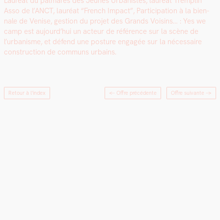
Lau­réat du pal­marès des Jeunes Urban­istes, lau­réat Trem­plin
Asso de l’ANCT, lau­réat “French Impact”, Par­tic­i­pa­tion à la bien­
nale de Venise, ges­tion du pro­jet des Grands Voisins… : Yes we
camp est aujourd’hui un acteur de référence sur la scène de
l’urbanisme, et défend une pos­ture engagée sur la néces­saire
con­struc­tion de com­muns urbains.
Retour à l'index
← Offre précédente
Offre suivante
→