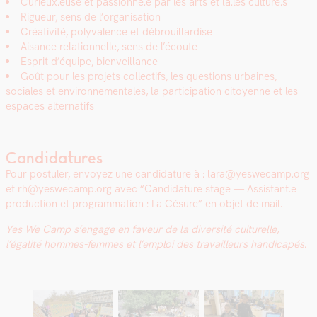
Curieux.euse et
passionné.e par les arts et la.les culture.s
Rigueur, sens de l’organisation
Créa­tiv­ité, poly­va­lence et débrouil­lardise
Aisance rela­tion­nelle, sens de l’écoute
Esprit d’équipe, bien­veil­lance
Goût pour les pro­jets col­lec­tifs, les ques­tions urbaines,
sociales et envi­ron­nemen­tales, la par­tic­i­pa­tion citoyenne et les
espaces alter­nat­ifs
Candidatures
Pour pos­tuler, envoyez une can­di­da­ture à : lara@yeswecamp.org
et rh@yeswecamp.org avec “Can­di­da­ture stage — Assistant.e
pro­duc­tion et pro­gram­ma­tion : La Césure” en objet de mail.
Yes We Camp s’engage en faveur de la diver­sité cul­turelle,
l’égalité hommes-femmes et l’emploi des tra­vailleurs hand­i­capés.