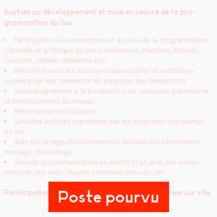
Sou­tien au développe­ment et mise en oeu­vre de la pro­
gram­ma­tion du lieu
Par­tic­i­pa­tion à la con­cep­tion et au suivi de la pro­gram­ma­tion
cul­turelle et artis­tique du lieu (con­férences, marchés, fes­ti­vals,
con­certs, veil­lées mil­i­tantes etc.)
Ren­con­tre avec les struc­tures asso­cia­tives et artis­tiques
locales pour leur per­me­t­tre de pro­pos­er des temps forts
Accom­pa­g­ne­ment à la prospec­tion de nou­veaux parte­naires
et enrichisse­ment du réseau
Réponse aux sol­lic­i­ta­tions
Suivi des activ­ités organ­isées par les struc­tures occu­pantes
du site
Aide sur la régie des événe­ments (accueil des inter­venants,
mon­tage, démon­tage)
Suivi de la com­mu­ni­ca­tion en amont et en aval des évène­
ments en lien avec l’équipe com­mu­ni­ca­tion du site
Poste pourvu
Par­tic­i­pa­tion à la vie quo­ti­di­enne de l’association sur site