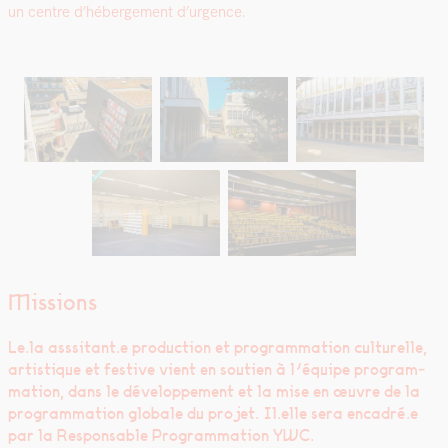
un cen­tre d’héberge­ment d’ur­gence.
Missions
Le.la asssitant.e pro­duc­tion et pro­gram­ma­tion cul­turelle,
artis­tique et fes­tive vient en sou­tien à l’équipe pro­gram­
ma­tion, dans le développe­ment et la mise en œuvre de la
pro­gram­ma­tion glob­ale du pro­jet. Il.elle sera encadré.e
par la Respon­s­able Pro­gram­ma­tion YWC.