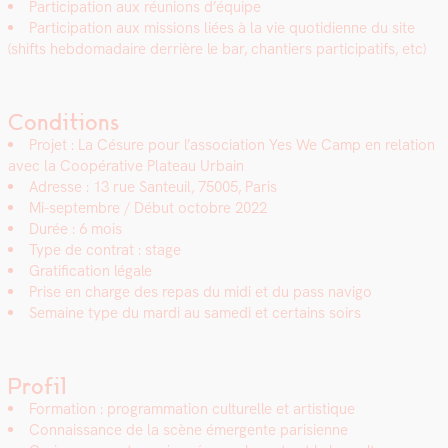
Par­tic­i­pa­tion aux réu­nions d’équipe
Par­tic­i­pa­tion aux mis­sions liées à la vie quo­ti­di­enne du site
(shifts heb­do­madaire der­rière le bar, chantiers par­tic­i­pat­ifs, etc)
Conditions
Pro­jet : La Césure pour l’association Yes We Camp en rela­tion
avec la Coopéra­tive Plateau Urbain
Adresse : 13 rue San­teuil, 75005, Paris
Mi-sep­tem­bre / Début octo­bre 2022
Durée : 6 mois
Type de con­trat : stage
Grat­i­fi­ca­tion légale
Prise en charge des repas du midi et du pass nav­i­go
Semaine type du mar­di au same­di et cer­tains soirs
Profil
For­ma­tion : pro­gram­ma­tion cul­turelle et artis­tique
Con­nais­sance de la scène émer­gente parisi­enne