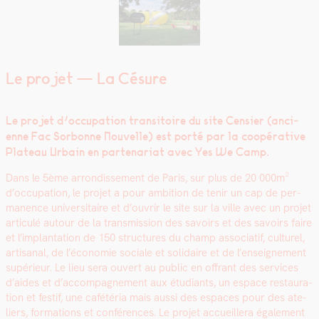
Le projet — La Césure
Le pro­jet d’oc­cu­pa­tion tran­si­toire du site Cen­si­er (anci­
enne Fac Sor­bonne Nou­velle) est porté par la coopéra­tive
Plateau Urbain en parte­nar­i­at avec Yes We Camp.
Dans le 5ème arrondisse­ment de Paris, sur plus de 20 000m²
d’occupation, le pro­jet a pour ambi­tion de tenir un cap de per­
ma­nence uni­ver­si­taire et d’ou­vrir le site sur la ville avec un pro­jet
artic­ulé autour de la trans­mis­sion des savoirs et des savoirs faire
et l’im­plan­ta­tion de 150 struc­tures du champ asso­ci­atif, cul­turel,
arti­sanal, de l’é­conomie sociale et sol­idaire et de l’en­seigne­ment
supérieur. Le lieu sera ouvert au pub­lic en offrant des ser­vices
d’aides et d’ac­com­pa­g­ne­ment aux étu­di­ants, un espace restau­ra­
tion et fes­tif, une cafétéria mais aus­si des espaces pour des ate­
liers, for­ma­tions et con­férences. Le pro­jet accueillera égale­ment