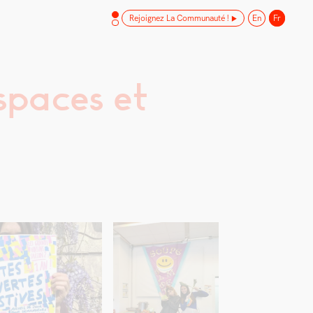
Rejoignez La Communauté !
En
Fr
paces et