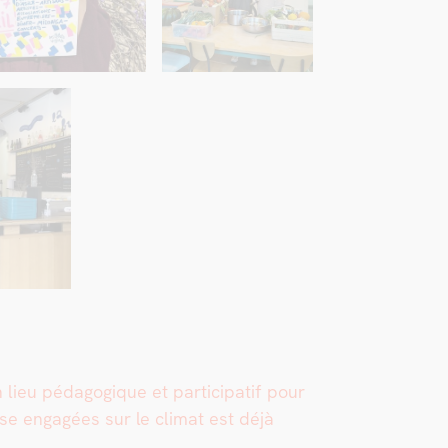
eu péd­a­gogique et par­tic­i­patif pour
se engagées sur le cli­mat est déjà