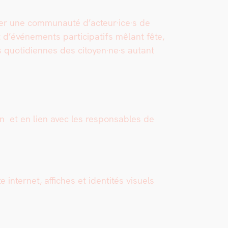
er une com­mu­nauté d’acteur·ice·s de
d’événements par­tic­i­pat­ifs mêlant fête,
s quo­ti­di­ennes des citoyen·ne·s autant
n et en lien avec les respon­s­ables de
inter­net, affich­es et iden­tités visuels