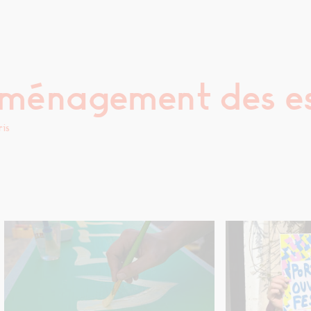
ménagement des es
ris