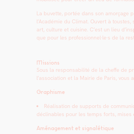
La buvette, portée dans son amorçage par
l’Académie du Cli­mat. Ouvert à tou­stes, s
art, cul­ture et cui­sine. C’est un lieu d’
que pour les professionnel·le·s de la resta
Missions
Sous la respon­s­abil­ité de la cheffe de
l’association et la Mairie de Paris, vous 
Graphisme
Réal­i­sa­tion de sup­ports de com­mu­ni­
déclin­ables pour les temps forts, mis­es e
Amé­nage­ment et sig­nalé­tique