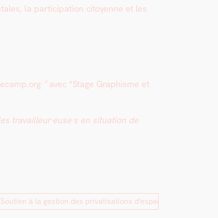
ales, la par­tic­i­pa­tion citoyenne et les
wecamp.org
avec “Stage Graphisme et
s travailleur·euse·s en sit­u­a­tion de
[Soutien à la gestion des privatisations d’espace]
→