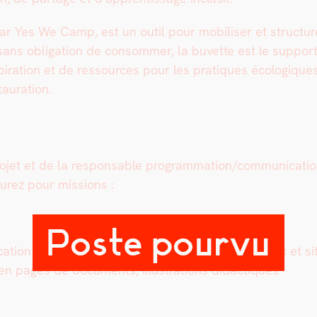
 Yes We Camp, est un out­il pour mobilis­er et struc­tur­
ans oblig­a­tion de con­som­mer, la buvette est le sup­port 
inspiration et de ressources pour les pra­tiques écologique
u­ra­tion.
 pro­jet et de la respon­s­able programmation/communicatio
aurez pour mis­sions :
Poste pourvu
ca­tion graphique : visuels pour les réseaux soci­aux et site 
n pages de doc­u­ments, illus­tra­tions didac­tiques