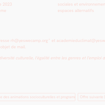
re 2023
sociales et envi­ron­nemen­t
4ème
espaces alter­nat­ifs
adresse
rh@yeswecamp.org
et
academieduclimat@yes
 objet de mail.
sité cul­turelle, l’égalité entre les gen­res et l’emploi de
.e des animations socioculturelles et programmation]
Offre suivante