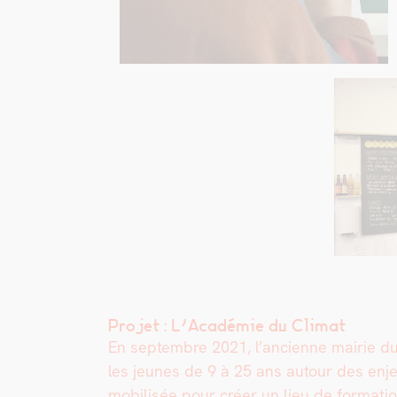
Projet : L’Académie du Climat
En sep­tem­bre 2021, l’ancienne mairie du 
les jeunes de 9 à 25 ans autour des enjeu
mobil­isée pour créer un lieu de for­ma­t