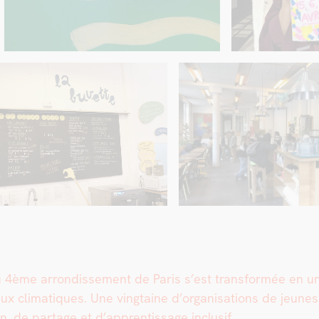
4ème arrondisse­ment de Paris s’est trans­for­mée en un li
x cli­ma­tiques. Une ving­taine d’organisations de jeunes
ion, de partage et d’apprentissage inclusif.