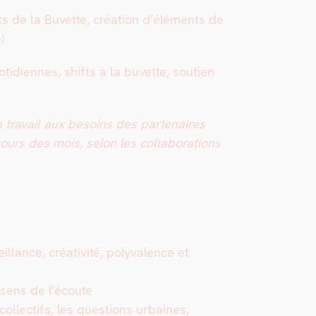
ents de la Buvette, créa­tion d’éléments de
e)
ti­di­ennes, shifts à la buvette, sou­tien
ra­vail aux besoins des parte­naires
cours des mois, selon les col­lab­o­ra­tions
l­lance, créa­tiv­ité, poly­va­lence et
, sens de l’écoute
ol­lec­tifs, les ques­tions urbaines,