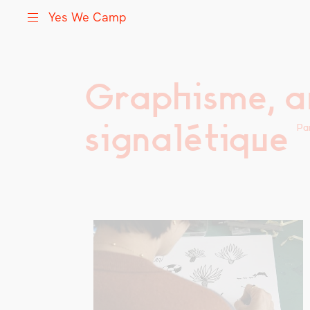
Yes We Camp
Graphisme, a
Skip
Yes We Camp
Utilisation inventive des espaces disponibles
to
content
signalétique
Pa