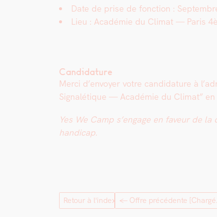
Date de prise de fonc­tion : Sep­tem­b
Lieu :
Académie du Cli­mat — Paris 
Candidature
Mer­ci d’en­voy­er votre can­di­da­ture à l’
Sig­nalé­tique — Académie du Cli­mat” en
Yes We Camp s’engage en faveur de la diver­
hand­i­cap.
Retour à l'index
← Offre précédente
[Chargé