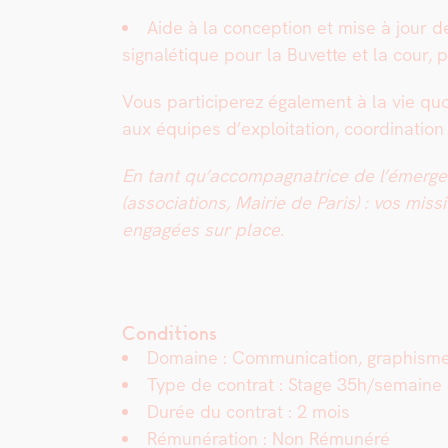
Aide à la con­cep­tion et mise à jour de
sig­nalé­tique pour la Buvette et la cour, 
Vous par­ticiperez égale­ment à la vie quo­t
aux équipes d’exploitation, coor­di­na­t
En tant qu’accompagnatrice de l’émergenc
(asso­ci­a­tions, Mairie de Paris) : vos mis­
engagées sur place.
Conditions
Domaine : Com­mu­ni­ca­tion, graphisme 
Type de con­trat : Stage 35h/semaine
Durée du con­trat : 2 mois
Rémunéra­tion : Non Rémunéré