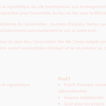
 la sig­nalé­tique du site (par­tic­i­pa­tion aux amé­nage­m
propo­si­tion pour l’ensemble du lieu en lien avec la Mairi
i­di­enne de l’association : réu­nions d’équipe, tâch­es quo­
ion d’événements ponctuelle­ment le soir et week-end…
e du tiers-lieu, l’association Yes We Camp adapte son t
sions seront sus­cep­ti­bles d’évoluer et se se pré­cis­er au 
Profil
et sig­nalé­tique
Esprit d’équipe, bien­vei
débrouil­lardise
Aisance rela­tion­nelle
Goût pour les pro­jets c