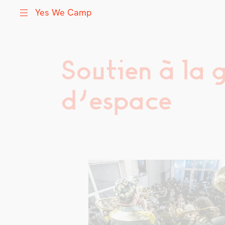
Yes We Camp
Soutien à la 
Skip
Yes We Camp
Utilisation inventive des espaces disponibles
to
content
d’espace