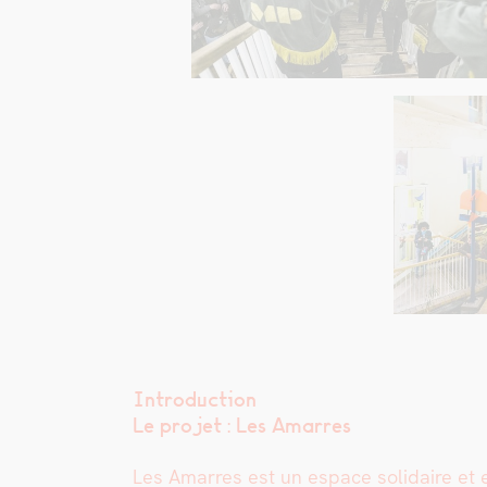
Introduction
Le pro­jet : Les Amar­res
Les Amar­res est un espace sol­idaire et en