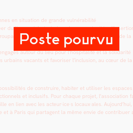
­nes en sit­u­a­tion de grande vul­néra­bil­ité
er du lien social et génér­er des oppor­tu­nités d’insertion
Poste pourvu
nt struc­tures sociales, asso­ci­a­tions, acteurs de la sol
agés autour du lieu pour l’hospitalité et la sol­i­dar­ité
urbains vacants et favoris­er l’inclusion, au cœur de la v
i­bil­ités de con­stru­ire, habiter et utilis­er les espac
­tion­nels et inclusifs. Pour chaque pro­jet, l’association
ille en lien avec les acteur·ice·s locaux·ales. Aujourd’hu
lle et à Paris qui parta­gent la même envie de con­tribu