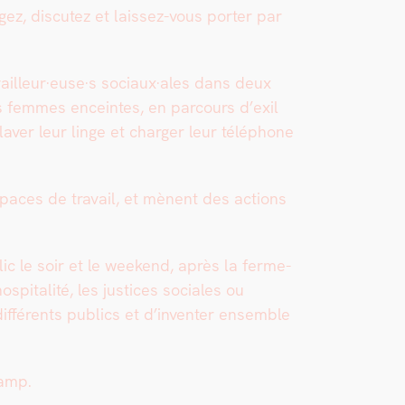
z, dis­cutez et lais­sez-vous porter par
vailleur·euse·s sociaux·ales dans deux
 femmes enceintes, en par­cours d’exil
 laver leur linge et charg­er leur télé­phone
­spaces de tra­vail, et mènent des actions
lic le soir et le week­end, après la fer­me­
s­pi­tal­ité, les jus­tices sociales ou
if­férents publics et d’inventer ensem­ble
Camp.