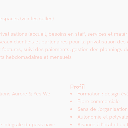
es espaces
(voir les salles)
­vati­sa­tions (accueil, besoins en staff, ser­vices et matérie
u­veaux client·e·s et parte­naires pour la pri­vati­sa­tion de
 et fac­tures, suivi des paiements, ges­tion des plan­nings d
ports heb­do­madaires et men­su­els
Profil
­a­tions Aurore & Yes We
For­ma­tion : design év
Fibre com­mer­ciale
Sens de l’organisation
Autonomie et poly­va­l
 inté­grale du pass nav­i­
Aisance à l’oral et au 