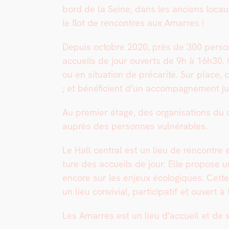
bord de la Seine, dans les anciens locaux
le flot de ren­con­tres aux Amar­res !
Depuis octo­bre 2020, près de 300 per­son
accueils de jour ouverts de 9h à 16h30.
ou en sit­u­a­tion de pré­car­ité. Sur place
; et béné­fi­cient d’un accom­pa­g­ne­ment j
Au pre­mier étage, des organ­i­sa­tions du
auprès des per­son­nes vul­nérables.
Le Hall cen­tral est un lieu de ren­con­tre
ture des accueils de jour. Elle pro­pose une 
encore sur les enjeux écologiques. Cette 
un lieu con­vivial, par­tic­i­patif et ouvert à
Les Amar­res est un lieu d’accueil et de so