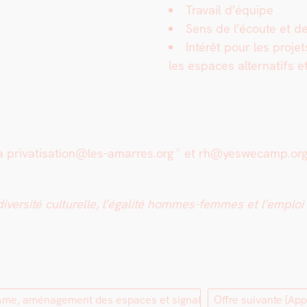
Tra­vail d’équipe
Sens de l’écoute et de
Intérêt pour les pro­jets 
les espaces alter­nat­ifs e
 à
privatisation@les-amarres.org
et
rh@yeswecamp.or
er­sité cul­turelle, l’égalité hommes-femmes et l’emploi 
sme, aménagement des espaces et signalétique]
Offre suivante
[App