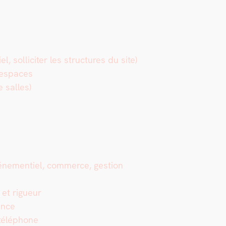
l, sol­liciter les struc­tures du site)
s espaces
e salles)
éne­men­tiel, com­merce, ges­tion
 et rigueur
ence
télé­phone