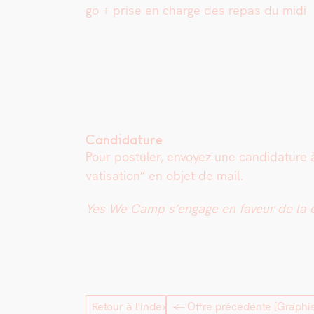
go + prise en charge des repas du midi
Candidature
Pour pos­tuler, envoyez une can­di­da­ture
vati­sa­tion” en objet de mail.
Yes We Camp s’engage en faveur de la div
Retour à l'index
← Offre précédente
[Graphi