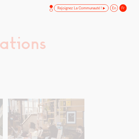
Rejoignez La Communauté !
En
Fr
sations