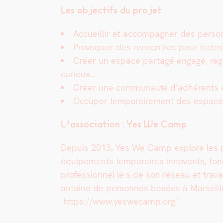
Les objec­tifs du pro­jet
Accueil­lir et accom­pa­g­n­er des per­son
Provo­quer des ren­con­tres pour (re)cré
Créer un espace partagé engagé, regroupa
curieux…
Créer une com­mu­nauté d’adhérents eng
Occu­per tem­po­raire­ment des espaces 
L’as­so­ci­a­tion : Yes We Camp
Depuis 2013, Yes We Camp explore les pos­s
équipements tem­po­raires inno­vants, fonc
professionnel·le·s de son réseau et tra­va
an­taine de per­son­nes basées à Mar­sei
https://www.yeswecamp.org