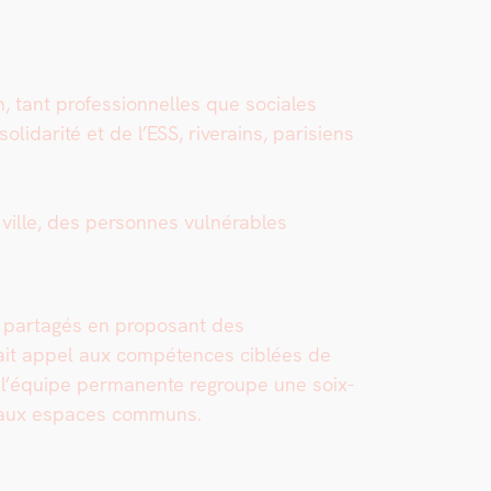
, tant pro­fes­sion­nelles que sociales
­i­dar­ité et de l’ESS, riverains, parisiens
ille, des per­son­nes vul­nérables
es partagés en pro­posant des
 fait appel aux com­pé­tences ciblées de
i, l’équipe per­ma­nente regroupe une soix­
er aux espaces com­muns.