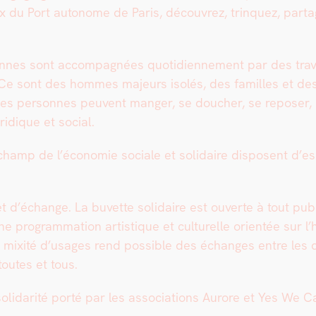
 du Port autonome de Paris, décou­vrez, trin­quez, partage
­nes sont accom­pa­g­nées quo­ti­di­en­nement par des tra
 Ce sont des hommes majeurs isolés, des familles et des
, ces per­son­nes peu­vent manger, se douch­er, se repos­er,
uridique et social.
 champ de l’é­conomie sociale et sol­idaire dis­posent d’e
 et d’échange. La buvette sol­idaire est ouverte à tout pub­
pro­gram­ma­tion artis­tique et cul­turelle ori­en­tée sur l’ho
mix­ité d’usages rend pos­si­ble des échanges entre les d
 toutes et tous.
l­i­dar­ité porté par les asso­ci­a­tions Aurore et Yes We 