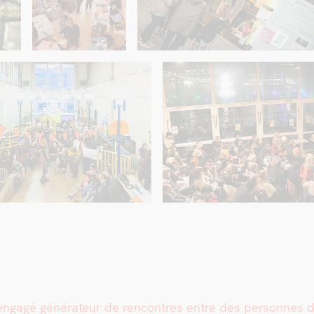
gagé généra­teur de ren­con­tres entre des per­son­nes de t