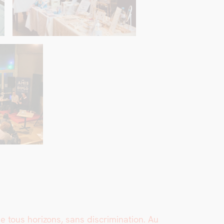
ous hori­zons, sans dis­crim­i­na­tion. Au