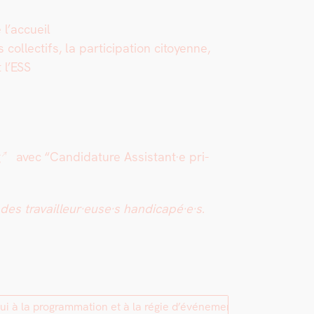
 l’accueil
col­lec­tifs, la par­tic­i­pa­tion citoyenne,
t l’ESS
g
avec “Can­di­da­ture Assistant·e pri­
des travailleur·euse·s handicapé·e·s.
ui à la programmation et à la régie d’événements]
→