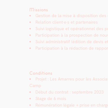
Missions
Ges­tion de la mise à dis­po­si­tion d
Rela­tion client·e·s et parte­naires
Suivi logis­tique et opéra­tionnel des pri
Par­tic­i­pa­tion à la prospec­tion de no
Suivi admin­is­tratif (édi­tion de devis
Par­tic­i­pa­tion à la rédac­tion de rap­
Conditions
Pro­jet : Les Amar­res pour les Asso­ci
Camp
Début du con­trat : sep­tem­bre 2023
Stage de 6 mois
Rémunéra­tion légale + prise en charge