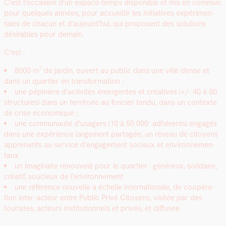
C’est l’occasion d’un espace-temps disponible et mis en com­mun
pour quelques années, pour accueil­lir les ini­tia­tives expéri­men­
tales de cha­cun et d’aujourd’hui, qui pro­posent des solu­tions
désir­ables pour demain.
C’est :
8000 m² de jardin, ouvert au pub­lic dans une ville dense et
dans un quarti­er en trans­for­ma­tion ;
une pépinière d’activités émer­gentes et créa­tives (+/- 40 à 80
struc­tures) dans un ter­ri­toire au fonci­er ten­du, dans un con­texte
de crise économique ;
une com­mu­nauté d’usagers (10 à 50 000 adhérents) engagés
dans une expéri­ence large­ment partagée, un réseau de citoyens
apprenants au ser­vice d’engagement soci­aux et envi­ron­nemen­
taux
un imag­i­naire renou­velé pour le quarti­er : généreux, sol­idaire,
créatif, soucieux de l’environnement
une référence nou­velle à échelle inter­na­tionale, de coopéra­
tion inter-acteur entre Pub­lic Privé Citoyens, vis­itée par des
touristes, acteurs insti­tu­tion­nels et privés, et dif­fusée.