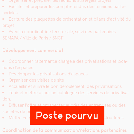
Organ­is­er et pré­par­er les réu­nions straté­gies pro­jets
Faciliter et pré­par­er les compte-ren­dus des réu­nions parte­
nar­i­ales
Ecri­t­ure des pla­que­ttes de présen­ta­tion et bilans d’activité du
pro­jet
Avec la coor­di­na­trice ter­ri­to­ri­ale, suivi des parte­naires
SEMAPA / Ville de Paris / SNCF
Développe­ment com­mer­cial
Coor­don­ner l’alternant.e chargé.e des pri­vati­sa­tions et loca­
tions d’espaces
Dévelop­per les pri­vati­sa­tions d’espaces
Organ­is­er des vis­ites de site
Accueil­lir et suiv­re le bon déroule­ment des pri­vati­sa­tions
Tenir et met­tre à jour un cat­a­logue des ser­vices de pri­vati­sa­
tion,
Dif­fuser l’offre et prospecter auprès des entre­pris­es ou des
sociétés de pro­duc­tion,
Poste pourvu
Met­tre en place des parte­nar­i­ats avec divers­es struc­tures
Coor­di­na­tion de la communication/relations parte­naires