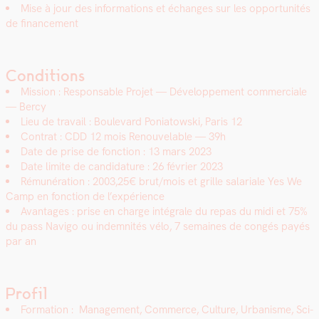
Mise à jour des infor­ma­tions et échanges sur les oppor­tu­nités
de finance­ment
Conditions
Mis­sion : Respon­s­able Pro­jet — Développe­ment com­mer­ciale
— Bercy
Lieu de tra­vail : Boule­vard Poni­a­tows­ki, Paris 12
Con­trat : CDD 12 mois Renou­ve­lable — 39h
Date de prise de fonc­tion : 13 mars 2023
Date lim­ite de can­di­da­ture : 26 févri­er 2023
Rémunéra­tion : 2003,25€ brut/mois et grille salar­i­ale Yes We
Camp en fonc­tion de l’expérience
Avan­tages : prise en charge inté­grale du repas du midi et 75%
du pass Nav­i­go ou indem­nités vélo, 7 semaines de con­gés payés
par an
Profil
For­ma­tion : Man­age­ment, Com­merce, Cul­ture, Urban­isme, Sci­