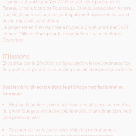
Le pro­jet est porté par Yes We Camp et ses 4 parte­naires :
Plateau Urbain, Coup de Pouss­es, La Javelle, Asso­ci­a­tion Aurore.
Une ving­taine de struc­tures sont égale­ment asso­ciées au pro­jet
dès la phase de can­di­da­ture.
Le pro­jet est écrit en réponse à l’Appel à pro­jet lancé par SNCF
Immo et Ville de Paris pour la recon­quête urbaine de Bercy-
Char­en­ton.
Missions
Encadré.e par la Direc­tion de l’as­so­ci­a­tion, le.la coordinateur.ice
du pro­jet aura pour mis­sion en lien avec le.la respon­s­able de site
:
Sou­tien à la direc­tion dans le pilotage insti­tu­tion­nel et
financier
Pilotage financier: suivi et arbi­trage des dépens­es et recettes
du pro­jet (bud­gets annuels et pluri­an­nuels, bilans financiers, bud­
gets prévi­sion­nels)
S’assurer de la réal­i­sa­tion des objec­tifs opéra­tionnels