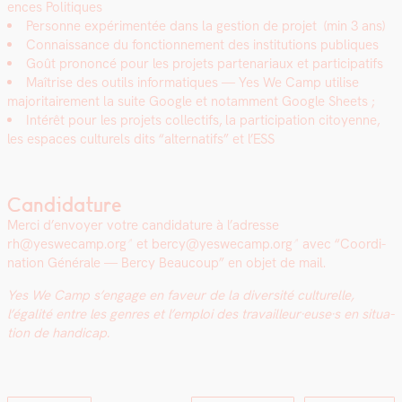
ences Poli­tiques
Per­son­ne expéri­men­tée dans la ges­tion de pro­jet (min 3 ans)
Con­nais­sance du fonc­tion­nement des insti­tu­tions publiques
Goût pronon­cé pour les pro­jets parte­nar­i­aux et par­tic­i­pat­ifs
Maîtrise des out­ils infor­ma­tiques — Yes We Camp utilise
majori­taire­ment la suite Google et notam­ment Google Sheets ;
Intérêt
pour les pro­jets col­lec­tifs, la par­tic­i­pa­tion citoyenne,
les espaces cul­turels dits “alter­nat­ifs” et l’ESS
Candidature
Mer­ci d’en­voy­er votre can­di­da­ture à l’adresse
rh@yeswecamp.org
et
bercy@yeswecamp.org
avec “Coor­di­
na­tion Générale — Bercy Beau­coup” en objet de mail.
Yes We Camp s’engage en faveur de la diver­sité cul­turelle,
l’égalité entre les gen­res et l’emploi des travailleur·euse·s en sit­u­a­
tion de hand­i­cap.