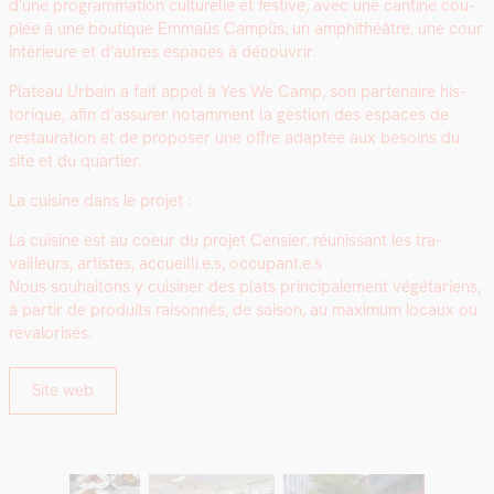
d’une pro­gram­ma­tion cul­turelle et fes­tive, avec une can­tine cou­
plée à une bou­tique Emmaüs Cam­püs, un amphithéâtre, une cour
intérieure et d’autres espaces à décou­vrir.
Plateau Urbain a fait appel à Yes We Camp, son parte­naire his­
torique, afin d’assurer notam­ment la ges­tion des espaces de
restau­ra­tion et de pro­pos­er une offre adap­tée aux besoins du
site et du quarti­er.
La cui­sine dans le pro­jet :
La cui­sine est au coeur du pro­jet Cen­si­er, réu­nis­sant les tra­
vailleurs, artistes, accueilli.e.s, occupant.e.s
Nous souhaitons y cuisin­er des plats prin­ci­pale­ment végé­tariens,
à par­tir de pro­duits raison­nés, de sai­son, au max­i­mum locaux ou
reval­orisés.
Site web