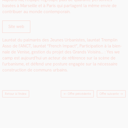
basées à Mar­seille et à Paris qui parta­gent la même envie de
con­tribuer au monde con­tem­po­rain.
Site web
Lau­réat du pal­marès des Jeunes Urban­istes, lau­réat Trem­plin
Asso de l’ANCT, lau­réat “French Impact”, Par­tic­i­pa­tion à la bien­
nale de Venise, ges­tion du pro­jet des Grands Voisins… : Yes we
camp est aujourd’hui un acteur de référence sur la scène de
l’urbanisme, et défend une pos­ture engagée sur la néces­saire
con­struc­tion de com­muns urbains.
Retour à l'index
← Offre précédente
Offre suivante
→