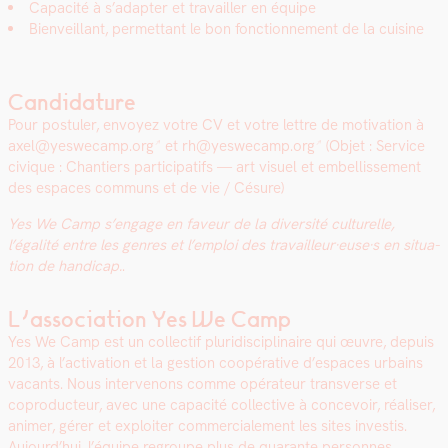
Capac­ité à s’adapter et tra­vailler en équipe
Bien­veil­lant, per­me­t­tant le bon fonc­tion­nement de la cui­sine
Candidature
Pour pos­tuler, envoyez votre CV et votre let­tre de moti­va­tion à
axel@yeswecamp.org
et
rh@yeswecamp.org
(Objet : Ser­vice
civique : Chantiers par­tic­i­pat­ifs — art visuel et embel­lisse­ment
des espaces com­muns et de vie / Césure)
Yes We Camp s’engage en faveur de la diver­sité cul­turelle,
l’égalité entre les gen­res et l’emploi des travailleur·euse·s en sit­u­a­
tion de hand­i­cap.
.
L’association Yes We Camp
Yes We Camp est un col­lec­tif pluridis­ci­plinaire qui œuvre, depuis
2013, à l’activation et la ges­tion coopéra­tive d’espaces urbains
vacants. Nous inter­venons comme opéra­teur trans­verse et
copro­duc­teur, avec une capac­ité col­lec­tive à con­cevoir, réalis­er,
ani­mer, gér­er et exploiter com­mer­ciale­ment les sites investis.
Aujourd’hui, l’équipe regroupe plus de quar­ante per­son­nes