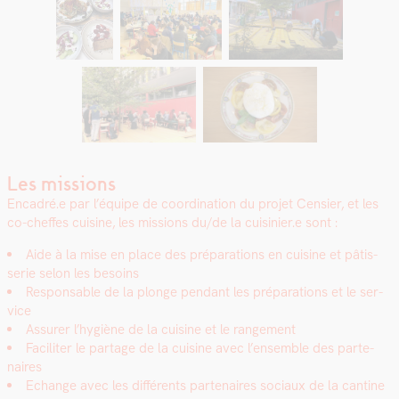
Les missions
Encadré.e par l’équipe de coor­di­na­tion du pro­jet Cen­si­er, et les
co-cheffes cui­sine, les mis­sions du/de la cuisinier.e sont :
Aide à la mise en place des pré­pa­ra­tions en cui­sine et pâtis­
serie selon les besoins
Respon­s­able de la plonge pen­dant les pré­pa­ra­tions et le ser­
vice
Assur­er l’hygiène de la cui­sine et le range­ment
Faciliter le partage de la cui­sine avec l’ensemble des parte­
naires
Echange avec les dif­férents parte­naires soci­aux de la can­tine